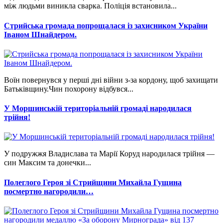
між людьми виникла сварка. Поліція встановила...
Стрийська громада попрощалася із захисником України
Іваном Шнайдером.
Воїн повернувся у перші дні війни з-за кордону, щоб захищати
Батьківщину.Чин похорону відбувся...
У Моршинській територіальній громаді народилася
трійня!
У подружжя Владислава та Марії Коруд народилася трійня —
син Максим та донечки...
Полеглого Героя зі Стрийщини Михайла Гущина
посмертно нагородили…