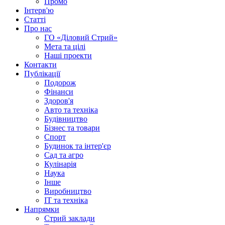
Промо
Інтерв'ю
Статті
Про нас
ГО «Діловий Стрий»
Мета та цілі
Наші проекти
Контакти
Публікації
Подорож
Фінанси
Здоров'я
Авто та техніка
Будівництво
Бізнес та товари
Спорт
Будинок та інтер'єр
Сад та агро
Кулінарія
Наука
Інше
Виробництво
IT та техніка
Напрямки
Стрий заклади