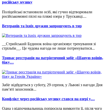
російську музику
Поліцейські встановили осіб, які гучно відтворювали
російськомовні пісні на пляжі озера у Трускавці....
Ветеранів та їхніх дружин запрошують в тир
__Стрийський Будинок воїна організовує тренування зі
стрільби__. Це чудова нагода не лише потренуватися...
Триває реєстрація на патріотичний забіг «Шаную воїнів,
біжу…
Забіг відбудеться у суботу, 29 серпня, у Львові з нагоди Дня
пам’яті захисників...
Конфлікт через російську музику стався на озері у…
Одна з відпочивальниць попросила вимкнути її, після чого