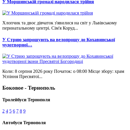
У Моршинській громаді народилася трійня
Хлопчик та двоє дівчаток з'явилися на світ у Львівському
перинатальному центрі. Сім'я Коруд...
У Стрию запрошують на велопрощу до Кохавинської
чудотворної…
Коли: 8 серпня 2026 року Початок: о 08:00 Місце збору: храм
Успіння Пресвятої...
Боковое - Тернополь
Тролейбуси Тернополя
2
4
5
6
7
8
9
Автобуси Тернополя