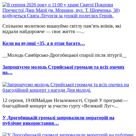
Спільною молитвою вшануймо світлу пам’ять воїнів, які
віддали найдорожче — своє життя —...
Коли на вулиці +35, а в отця багато…
__Молодь Самбірсько-Дрогобицької єпархії після літургії__
Запрошуємо молодь Стрийської громади та всіх охочих
на…
12 серпня, 19:00Майдан Незалежності, Стрий У програмі:—
благодійний концерт за участю гурту «Великий Луг»...
У Дрогобицькій громаді запровадили мораторій на
публічне використання…