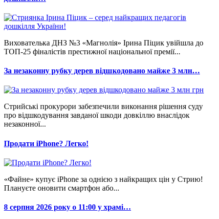
Вихователька ДНЗ №3 «Магнолія» Ірина Піцик увійшла до
ТОП-25 фіналістів престижної національної премії...
За незаконну рубку дерев відшкодовано майже 3 млн…
Стрийські прокурори забезпечили виконання рішення суду
про відшкодування завданої шкоди довкіллю внаслідок
незаконної...
Продати iPhone? Легко!
«Файне» купує iPhone за однією з найкращих цін у Стрию!
Плануєте оновити смартфон або...
8 серпня 2026 року о 11:00 у храмі…