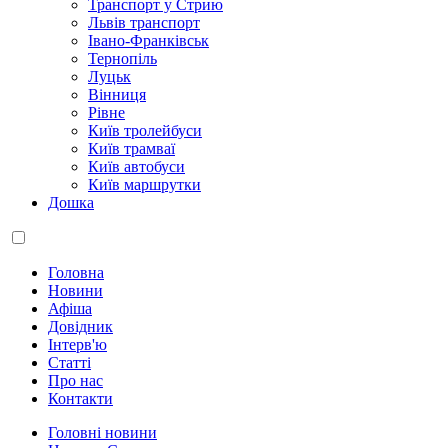
Транспорт у Стрию
Львів транспорт
Івано-Франківськ
Тернопіль
Луцьк
Вінниця
Рівне
Київ тролейбуси
Київ трамваї
Київ автобуси
Київ маршрутки
Дошка
Головна
Новини
Афіша
Довідник
Інтерв'ю
Статті
Про нас
Контакти
Головні новини