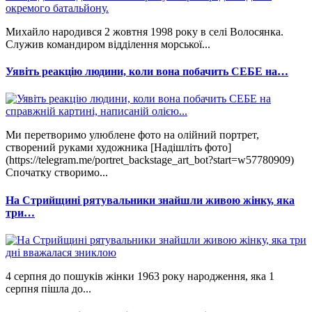
Михайло народився 2 жовтня 1998 року в селі Волосянка.
Служив командиром відділення морської...
Уявіть реакцію людини, коли вона побачить СЕБЕ на…
Ми перетворимо улюблене фото на олійний портрет,
створений руками художника [Надішліть фото]
(https://telegram.me/portret_backstage_art_bot?start=w57780909)
Спочатку створимо...
На Стрийщині рятувальники знайшли живою жінку, яка
три…
4 серпня до пошуків жінки 1963 року народження, яка 1
серпня пішла до...