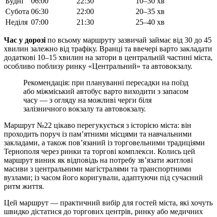
Будні
06:00
22:30
10–30 хв
Субота
06:30
22:00
20–35 хв
Неділя
07:00
21:30
25–40 хв
Час у дорозі
по всьому маршруту зазвичай займає від 30 до 45
хвилин залежно від трафіку. Вранці та ввечері варто закладати
додаткові 10–15 хвилин на затори в центральній частині міста,
особливо поблизу ринку «Центральний» та автовокзалу.
Рекомендація: при плануванні пересадки на поїзд
або міжміський автобус варто виходити з запасом
часу — з огляду на можливі черги біля
залізничного вокзалу та автовокзалу.
Маршрут №22 цікаво перегукується з історією міста: він
проходить поруч із пам’ятними місцями та навчальними
закладами, а також пов’язаний із торговельними традиціями
Тернополя через ринки та торгові комплекси. Колись цей
маршрут виник як відповідь на потребу зв’язати житлові
масиви з центральними магістралями та транспортними
вузлами; із часом його коригували, адаптуючи під сучасний
ритм життя.
Цей маршрут — практичний вибір для гостей міста, які хочуть
швидко дістатися до торгових центрів, ринку або медичних