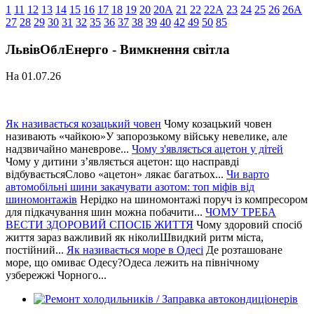
1
11
12
13
14
15
16
17
18
19
20
20А
21
22
22А
23
24
25
26
26А
27
28
29
30
31
32
35
36
37
38
39
40
42
49
50
85
ЛьвівОблЕнерго - Вимкнення світла
На 01.07.26
Як називається козацький човен
Чому козацький човен
називають «чайкою»У запорозькому війську невелике, але
надзвичайно маневрове...
Чому з'являється ацетон у дітей
Чому у дитини з’являється ацетон: що насправді
відбуваєтьсяСлово «ацетон» лякає багатьох...
Чи варто
автомобільні шини закачувати азотом: топ міфів від
шиномонтажів
Нерідко на шиномонтажі поруч із компресором
для підкачування шин можна побачити...
ЧОМУ ТРЕБА
ВЕСТИ ЗДОРОВИЙ СПОСІБ ЖИТТЯ
Чому здоровий спосіб
життя зараз важливий як ніколиШвидкий ритм міста,
постійний...
Як називається море в Одесі
Де розташоване
море, що омиває Одесу?Одеса лежить на північному
узбережжі Чорного...