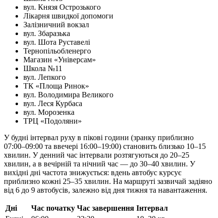
вул. Князя Острозького
Лікарня швидкої допомоги
Залізничний вокзал
вул. Збаразька
вул. Шота Руставелі
Тернопільобленерго
Магазин «Універсам»
Школа №11
вул. Лепкого
ТК «Площа Ринок»
вул. Володимира Великого
вул. Леся Курбаса
вул. Морозенка
ТРЦ «Подоляни»
У будні інтервал руху в пікові години (зранку приблизно
07:00–09:00 та ввечері 16:00–19:00) становить близько 10–15
хвилин. У денний час інтервали розтягуються до 20–25
хвилин, а в вечірній та нічний час — до 30–40 хвилин. У
вихідні дні частота знижується: вдень автобус курсує
приблизно кожні 25–35 хвилин. На маршруті зазвичай задіяно
від 6 до 9 автобусів, залежно від дня тижня та навантаження.
Дні
Час початку
Час завершення
Інтервал