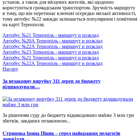
установ, а також для місцевих жителів, які щоденно
користуються громадським транспортом. Зручність маршруту
в тому, що він перетинає ключові осередки міської активності,
тому автобус №22 завжди залишається популярним і помітним
на карті Тернополя.
Автобус №21 Тернопіль - маршрут и розклад
Автобус №20А Тернопіль - маршрут и розклад
Автобус №22А Тернопіль - маршрут и розклад
Автобус №23 Тернопіль - маршрут и розклад
Автобус №21 Тернопіль - маршрут и розклад
Автобус №22А Тернопіль - маршрут и розклад
Нагору
За незаконну вирубку 311 дерев до бюджету
відшкодували…
За рішенням суду до бюджету відшкодовано майже 3 млн грн
збитків, завданих незаконною...
Стриянка Ірина Піцик – серед найкращих педагогів
дошкілля…