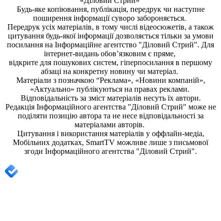
«Діловий Стрий»
Будь-яке копiювання, публiкацiя, передрук чи наступне
поширення iнформацiї суворо забороняється.
Передрук усіх матеріалів, в тому числі відеосюжетів, а також
цитування будь-якої інформації дозволяється тільки за умови
посилання на
Інформаційне агентство "Діловий Стрий"
. Для
інтернет-видань обов’язковим є пряме,
відкрите для пошукових систем, гіперпосилання в першому
абзаці на конкретну новину чи матеріал.
Матеріали з позначкою “Реклама», «Новини компаній»,
«Актуально» публікуються на правах реклами.
Відповідальність за зміст матеріалів несуть їх автори.
Редакція
Інформаційного агентства "Діловий Стрий"
може не
поділяти позицію автора та не несе відповідальності за
матеріалами авторів.
Цитування і використання матеріалів у оффлайн-медіа,
Мобільних додатках, SmartTV можливе лише з письмової
згоди
Інформаційного агентства "
Діловий Стрий".