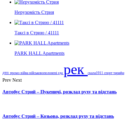
Нерухомість Стрия
Таксі в Стрию / 41111
PARK HALL Apartments
рек
дтп
промо
війна
військовополонені
еда
скала1911
спорт
тарифи
Prev
Next
Автобус Стрий – Пукеничі, розклад руху та відстань
Автобус Стрий – Козьова, розклад руху та відстань