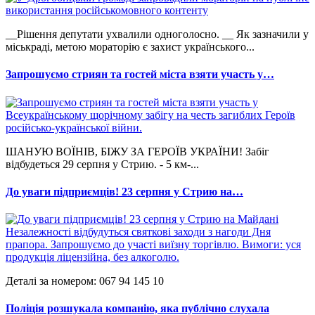
__Рішення депутати ухвалили одноголосно. __ Як зазначили у
міськраді, метою мораторію є захист українського...
Запрошуємо стриян та гостей міста взяти участь у…
ШАНУЮ ВОЇНІВ, БІЖУ ЗА ГЕРОЇВ УКРАЇНИ! Забіг
відбудеться 29 серпня у Стрию. - 5 км-...
До уваги підприємців! 23 серпня у Стрию на…
Деталі за номером: 067 94 145 10
Поліція розшукала компанію, яка публічно слухала