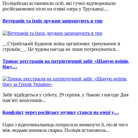
Поліцейські встановили осіб, які гучно відтворювали
російськомовні пісні на пляжі озера у Трускавці....
Ветеранів та їхніх дружин запрошують в тир
__Стрийський Будинок воїна організовує тренування зі
стрільби__. Це чудова нагода не лише потренуватися...
Триває реєстрація на патріотичний забіг «Шаную воїнів,
біжу…
Забіг відбудеться у суботу, 29 серпня, у Львові з нагоди Дня
пам’яті захисників...
Конфлікт через російську музику стався на озері у…
Одна з відпочивальниць попросила вимкнути її, після чого
між людьми виникла сварка. Поліція встановила...