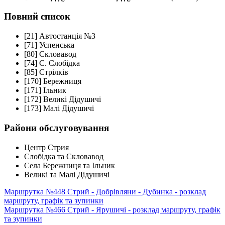
Повний список
[21] Автостанція №3
[71] Успенська
[80] Скловавод
[74] С. Слобідка
[85] Стрілків
[170] Бережниця
[171] Ільник
[172] Великі Дідушичі
[173] Малі Дідушичі
Райони обслуговування
Центр Стрия
Слобідка та Скловавод
Села Бережниця та Ільник
Великі та Малі Дідушичі
Маршрутка №448 Стрий - Добрівляни - Дубинка - розклад
маршруту, графік та зупинки
Маршрутка №466 Стрий - Ярушичі - розклад маршруту, графік
та зупинки