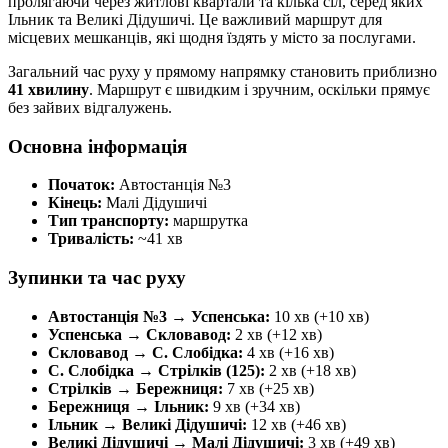
пролягаючи через житлові квартали та кілька сіл, серед яких
Ільник та Великі Дідушичі. Це важливий маршрут для
місцевих мешканців, які щодня їздять у місто за послугами.
Загальний час руху у прямому напрямку становить приблизно
41 хвилину
. Маршрут є швидким і зручним, оскільки прямує
без зайвих відгалужень.
Основна інформація
Початок:
Автостанція №3
Кінець:
Малі Дідушичі
Тип транспорту:
маршрутка
Тривалість:
~41 хв
Зупинки та час руху
Автостанція №3 → Успенська:
10 хв (+10 хв)
Успенська → Скловавод:
2 хв (+12 хв)
Скловавод → С. Слобідка:
4 хв (+16 хв)
С. Слобідка → Стрілків (125):
2 хв (+18 хв)
Стрілків → Бережниця:
7 хв (+25 хв)
Бережниця → Ільник:
9 хв (+34 хв)
Ільник → Великі Дідушичі:
12 хв (+46 хв)
Великі Дідушичі → Малі Дідушичі:
3 хв (+49 хв)