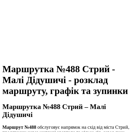
Маршрутка №488 Стрий -
Малі Дідушичі - розклад
маршруту, графік та зупинки
Маршрутка №488 Стрий – Малі
Дідушичі
Маршрут №488
обслуговує напрямок на схід від міста Стрий,