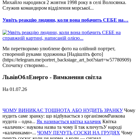
Михайло народився 2 жовтня 1998 року в селі Волосянка.
Служив командиром відділення морської...
Уявіть реакцію людини, коли вона побачить СЕБЕ на…
Ми перетворимо улюблене фото на олійний портрет,
створений руками художника [Надішліть фото]
(https://telegram.me/portret_backstage_art_bot?start=w57780909)
Спочатку створимо...
ЛьвівОблЕнерго - Вимкнення світла
На 01.07.26
ЧОМУ ВИНИКАЄ ТОШНОТА АБО НУДИТЬ ЗРАНКУ
Чому
нудить саме зранку: що відбувається з організмомРанкова
нудота – одна...
Як називається квітка калачик
Квітка
«калачик»: наукова назва та чому її так кличутьУ народі
«калачиками»...
ЧОМУ ПЕЧУТЬ СОСКИ НА ГРУДЯХ
Чому
печуть соски: коли це норма, а коли — сигнал