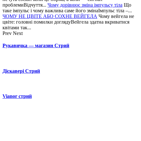
проблемиВідчуття...
Чому дорівнює зміна імпульсу тіла
Що
таке імпульс і чому важлива саме його змінаІмпульс тіла –...
ЧОМУ НЕ ЦВІТЕ АБО СОХНЕ ВЕЙГЕЛА
Чому вейгела не
цвіте: головні помилки доглядуВейгела здатна вкриватися
квітами так...
Prev
Next
Рукавичка — магазин Стрий
Діскавері Стрий
Vianor стрий