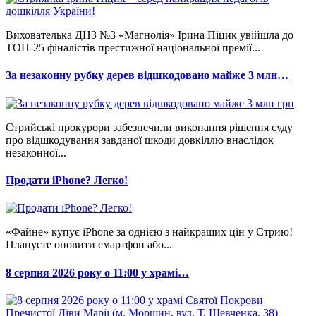
Вихователька ДНЗ №3 «Магнолія» Ірина Піцик увійшла до
ТОП-25 фіналістів престижної національної премії...
За незаконну рубку дерев відшкодовано майже 3 млн…
Стрийські прокурори забезпечили виконання рішення суду
про відшкодування завданої шкоди довкіллю внаслідок
незаконної...
Продати iPhone? Легко!
«Файне» купує iPhone за однією з найкращих цін у Стрию!
Плануєте оновити смартфон або...
8 серпня 2026 року о 11:00 у храмі…