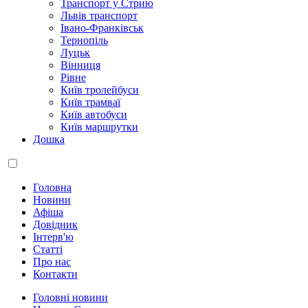
Транспорт у Стрию
Львів транспорт
Івано-Франківськ
Тернопіль
Луцьк
Вінниця
Рівне
Київ тролейбуси
Київ трамваї
Київ автобуси
Київ маршрутки
Дошка
Головна
Новини
Афіша
Довідник
Інтерв'ю
Статті
Про нас
Контакти
Головні новини