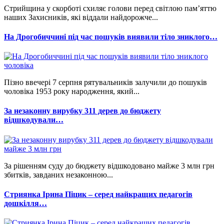
Стрийщина у скорботі схиляє голови перед світлою пам’яттю
наших Захисників, які віддали найдорожче...
На Дрогобиччині під час пошуків виявили тіло зниклого…
Пізно ввечері 7 серпня рятувальників залучили до пошуків
чоловіка 1953 року народження, який...
За незаконну вирубку 311 дерев до бюджету
відшкодували…
За рішенням суду до бюджету відшкодовано майже 3 млн грн
збитків, завданих незаконною...
Стриянка Ірина Піцик – серед найкращих педагогів
дошкілля…