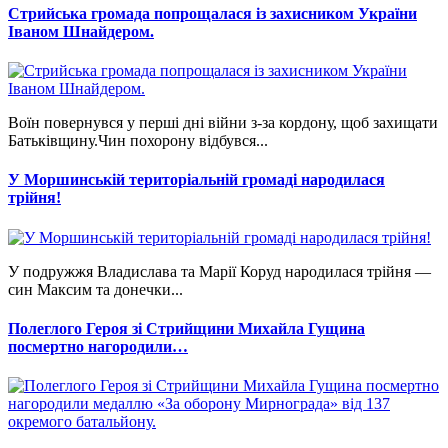
Стрийська громада попрощалася із захисником України
Іваном Шнайдером.
Воїн повернувся у перші дні війни з-за кордону, щоб захищати
Батьківщину.Чин похорону відбувся...
У Моршинській територіальній громаді народилася
трійня!
У подружжя Владислава та Марії Коруд народилася трійня —
син Максим та донечки...
Полеглого Героя зі Стрийщини Михайла Гущина
посмертно нагородили…