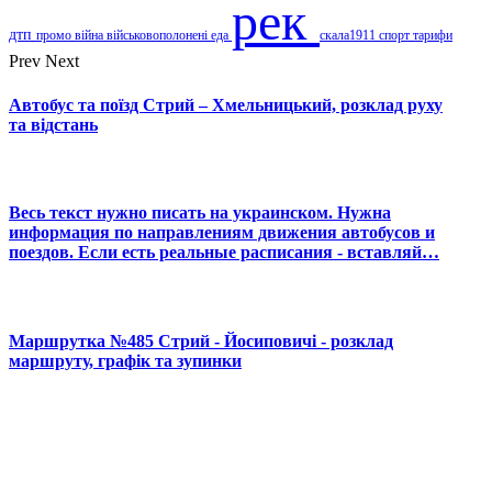
рек
дтп
промо
війна
військовополонені
еда
скала1911
спорт
тарифи
Prev
Next
Автобус та поїзд Стрий – Хмельницький, розклад руху
та відстань
Весь текст нужно писать на украинском. Нужна
информация по направлениям движения автобусов и
поездов. Если есть реальные расписания - вставляй…
Маршрутка №485 Стрий - Йосиповичі - розклад
маршруту, графік та зупинки