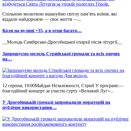
Спільною молитвою вшануймо світлу пам’ять воїнів, які
віддали найдорожче — своє життя —...
Коли на вулиці +35, а в отця багато…
__Молодь Самбірсько-Дрогобицької єпархії після літургії__
Запрошуємо молодь Стрийської громади та всіх охочих
на…
12 серпня, 19:00Майдан Незалежності, Стрий У програмі:—
благодійний концерт за участю гурту «Великий Луг»...
У Дрогобицькій громаді запровадили мораторій на
публічне використання…