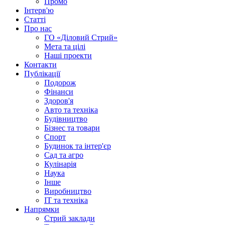
Промо
Інтерв'ю
Статті
Про нас
ГО «Діловий Стрий»
Мета та цілі
Наші проекти
Контакти
Публікації
Подорож
Фінанси
Здоров'я
Авто та техніка
Будівництво
Бізнес та товари
Спорт
Будинок та інтер'єр
Сад та агро
Кулінарія
Наука
Інше
Виробництво
IT та техніка
Напрямки
Стрий заклади