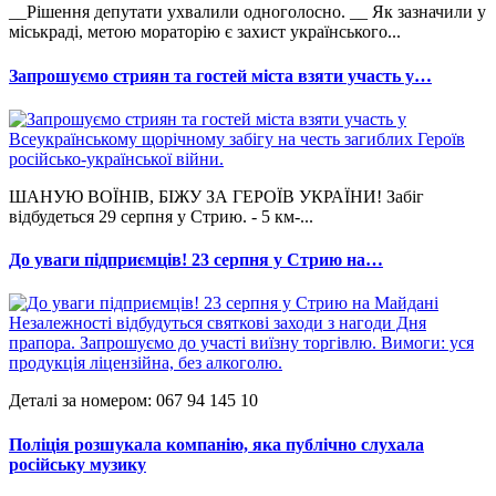
__Рішення депутати ухвалили одноголосно. __ Як зазначили у
міськраді, метою мораторію є захист українського...
Запрошуємо стриян та гостей міста взяти участь у…
ШАНУЮ ВОЇНІВ, БІЖУ ЗА ГЕРОЇВ УКРАЇНИ! Забіг
відбудеться 29 серпня у Стрию. - 5 км-...
До уваги підприємців! 23 серпня у Стрию на…
Деталі за номером: 067 94 145 10
Поліція розшукала компанію, яка публічно слухала
російську музику