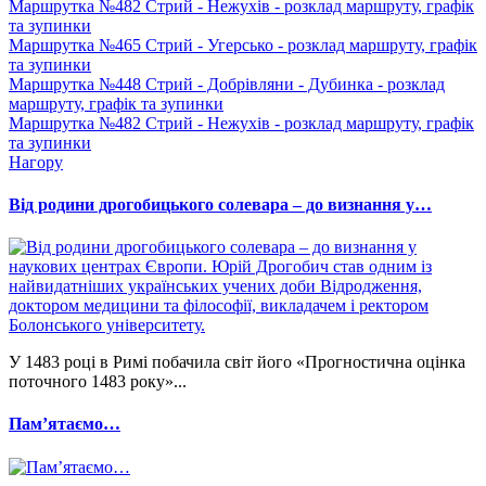
Маршрутка №482 Стрий - Нежухів - розклад маршруту, графік
та зупинки
Маршрутка №465 Стрий - Угерсько - розклад маршруту, графік
та зупинки
Маршрутка №448 Стрий - Добрівляни - Дубинка - розклад
маршруту, графік та зупинки
Маршрутка №482 Стрий - Нежухів - розклад маршруту, графік
та зупинки
Нагору
Від родини дрогобицького солевара – до визнання у…
У 1483 році в Римі побачила світ його «Прогностична оцінка
поточного 1483 року»...
Памʼятаємо…