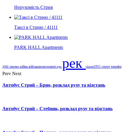
Нерухомість Стрия
Таксі в Стрию / 41111
PARK HALL Apartments
рек
дтп
промо
війна
військовополонені
еда
скала1911
спорт
тарифи
Prev
Next
Автобус Стрий – Брно, розклад руху та відстань
Автобус Стрий – Стебник, розклад руху та відстань