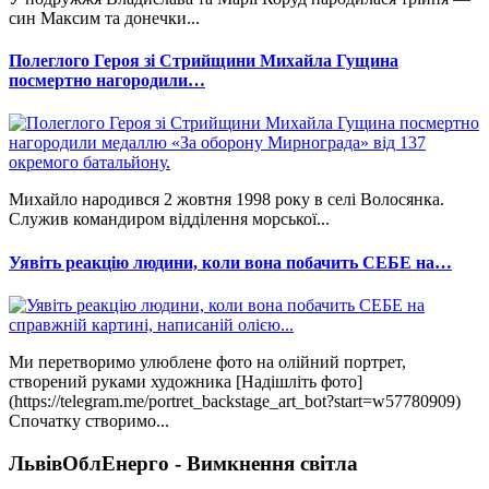
син Максим та донечки...
Полеглого Героя зі Стрийщини Михайла Гущина
посмертно нагородили…
Михайло народився 2 жовтня 1998 року в селі Волосянка.
Служив командиром відділення морської...
Уявіть реакцію людини, коли вона побачить СЕБЕ на…
Ми перетворимо улюблене фото на олійний портрет,
створений руками художника [Надішліть фото]
(https://telegram.me/portret_backstage_art_bot?start=w57780909)
Спочатку створимо...
ЛьвівОблЕнерго - Вимкнення світла