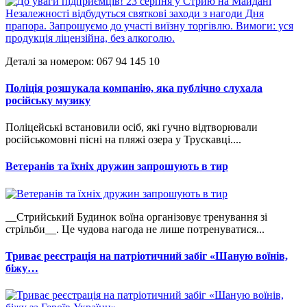
Деталі за номером: 067 94 145 10
Поліція розшукала компанію, яка публічно слухала
російську музику
Поліцейські встановили осіб, які гучно відтворювали
російськомовні пісні на пляжі озера у Трускавці....
Ветеранів та їхніх дружин запрошують в тир
__Стрийський Будинок воїна організовує тренування зі
стрільби__. Це чудова нагода не лише потренуватися...
Триває реєстрація на патріотичний забіг «Шаную воїнів,
біжу…