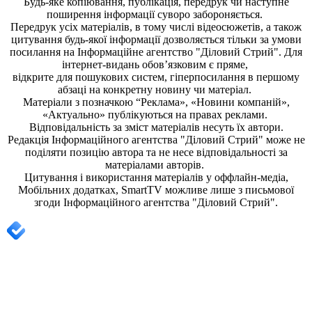
Будь-яке копiювання, публiкацiя, передрук чи наступне
поширення iнформацiї суворо забороняється.
Передрук усіх матеріалів, в тому числі відеосюжетів, а також
цитування будь-якої інформації дозволяється тільки за умови
посилання на
Інформаційне агентство "Діловий Стрий"
. Для
інтернет-видань обов’язковим є пряме,
відкрите для пошукових систем, гіперпосилання в першому
абзаці на конкретну новину чи матеріал.
Матеріали з позначкою “Реклама», «Новини компаній»,
«Актуально» публікуються на правах реклами.
Відповідальність за зміст матеріалів несуть їх автори.
Редакція
Інформаційного агентства "Діловий Стрий"
може не
поділяти позицію автора та не несе відповідальності за
матеріалами авторів.
Цитування і використання матеріалів у оффлайн-медіа,
Мобільних додатках, SmartTV можливе лише з письмової
згоди
Інформаційного агентства "
Діловий Стрий".