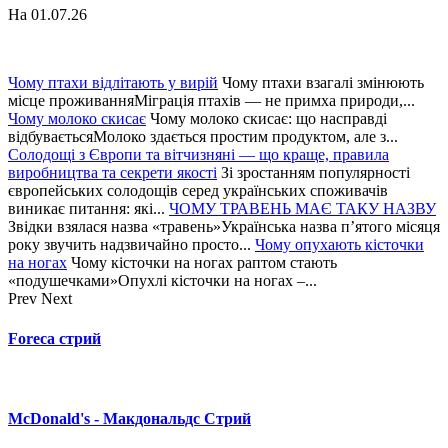
На 01.07.26
Чому птахи відлітають у вирій
Чому птахи взагалі змінюють
місце проживанняМіграція птахів — не примха природи,...
Чому молоко скисає
Чому молоко скисає: що насправді
відбуваєтьсяМолоко здається простим продуктом, але з...
Солодощі з Європи та вітчизняні — що краще, правила
виробництва та секрети якості
Зі зростанням популярності
європейських солодощів серед українських споживачів
виникає питання: які...
ЧОМУ ТРАВЕНЬ МАЄ ТАКУ НАЗВУ
Звідки взялася назва «травень»Українська назва п’ятого місяця
року звучить надзвичайно просто...
Чому опухають кісточки
на ногах
Чому кісточки на ногах раптом стають
«подушечками»Опухлі кісточки на ногах –...
Prev
Next
Foreca стрий
McDonald's - Макдональдс Стрий