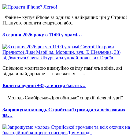
«Файне» купує iPhone за однією з найкращих цін у Стрию!
Плануєте оновити смартфон або...
8 серпня 2026 року о 11:00 у храмі…
Спільною молитвою вшануймо світлу пам’ять воїнів, які
віддали найдорожче — своє життя —...
Коли на вулиці +35, а в отця багато…
__Молодь Самбірсько-Дрогобицької єпархії після літургії__
Запрошуємо молодь Стрийської громади та всіх охочих
на…