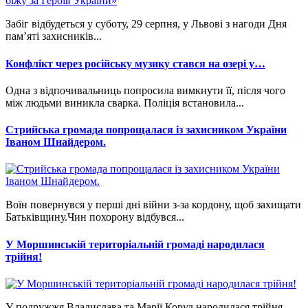
Забіг відбудеться у суботу, 29 серпня, у Львові з нагоди Дня
пам’яті захисників...
Конфлікт через російську музику стався на озері у…
Одна з відпочивальниць попросила вимкнути її, після чого
між людьми виникла сварка. Поліція встановила...
Стрийська громада попрощалася із захисником України
Іваном Шнайдером.
Воїн повернувся у перші дні війни з-за кордону, щоб захищати
Батьківщину.Чин похорону відбувся...
У Моршинській територіальній громаді народилася
трійня!
У подружжя Владислава та Марії Коруд народилася трійня —