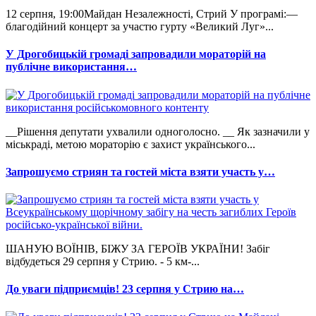
12 серпня, 19:00Майдан Незалежності, Стрий У програмі:—
благодійний концерт за участю гурту «Великий Луг»...
У Дрогобицькій громаді запровадили мораторій на
публічне використання…
__Рішення депутати ухвалили одноголосно. __ Як зазначили у
міськраді, метою мораторію є захист українського...
Запрошуємо стриян та гостей міста взяти участь у…
ШАНУЮ ВОЇНІВ, БІЖУ ЗА ГЕРОЇВ УКРАЇНИ! Забіг
відбудеться 29 серпня у Стрию. - 5 км-...
До уваги підприємців! 23 серпня у Стрию на…