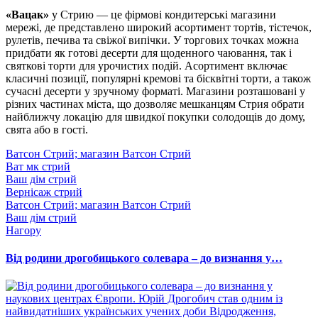
«Вацак»
у Стрию — це фірмові кондитерські магазини
мережі, де представлено широкий асортимент тортів, тістечок,
рулетів, печива та свіжої випічки. У торгових точках можна
придбати як готові десерти для щоденного чаювання, так і
святкові торти для урочистих подій. Асортимент включає
класичні позиції, популярні кремові та бісквітні торти, а також
сучасні десерти у зручному форматі. Магазини розташовані у
різних частинах міста, що дозволяє мешканцям Стрия обрати
найближчу локацію для швидкої покупки солодощів до дому,
свята або в гості.
Ватсон Стрий; магазин Ватсон Стрий
Ват мк стрий
Ваш дім стрий
Вернісаж стрий
Ватсон Стрий; магазин Ватсон Стрий
Ваш дім стрий
Нагору
Від родини дрогобицького солевара – до визнання у…