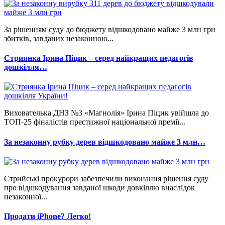
За рішенням суду до бюджету відшкодовано майже 3 млн грн
збитків, завданих незаконною...
Стриянка Ірина Піцик – серед найкращих педагогів
дошкілля…
Вихователька ДНЗ №3 «Магнолія» Ірина Піцик увійшла до
ТОП-25 фіналістів престижної національної премії...
За незаконну рубку дерев відшкодовано майже 3 млн…
Стрийські прокурори забезпечили виконання рішення суду
про відшкодування завданої шкоди довкіллю внаслідок
незаконної...
Продати iPhone? Легко!