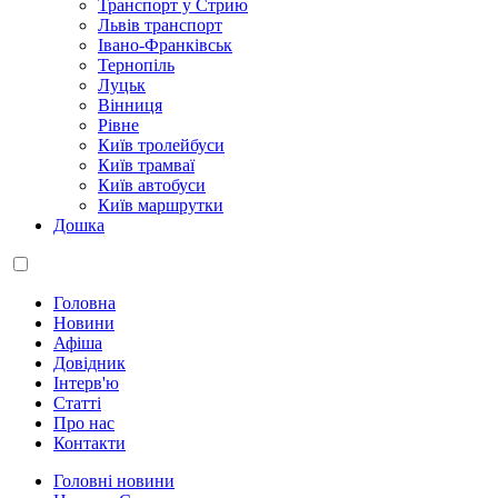
Транспорт у Стрию
Львів транспорт
Івано-Франківськ
Тернопіль
Луцьк
Вінниця
Рівне
Київ тролейбуси
Київ трамваї
Київ автобуси
Київ маршрутки
Дошка
Головна
Новини
Афіша
Довідник
Інтерв'ю
Статті
Про нас
Контакти
Головні новини