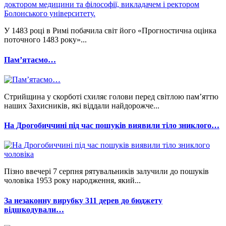
У 1483 році в Римі побачила світ його «Прогностична оцінка
поточного 1483 року»...
Памʼятаємо…
Стрийщина у скорботі схиляє голови перед світлою пам’яттю
наших Захисників, які віддали найдорожче...
На Дрогобиччині під час пошуків виявили тіло зниклого…
Пізно ввечері 7 серпня рятувальників залучили до пошуків
чоловіка 1953 року народження, який...
За незаконну вирубку 311 дерев до бюджету
відшкодували…