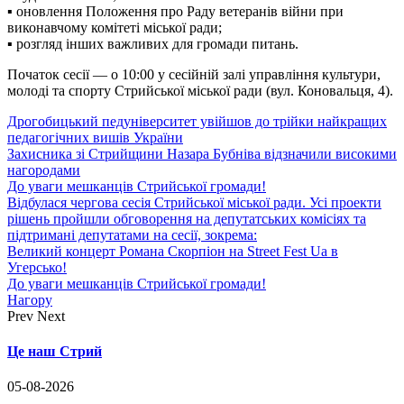
▪ оновлення Положення про Раду ветеранів війни при
виконавчому комітеті міської ради;
▪ розгляд інших важливих для громади питань.
Початок сесії — о 10:00 у сесійній залі управління культури,
молоді та спорту Стрийської міської ради (вул. Коновальця, 4).
Дрогобицький педуніверситет увійшов до трійки найкращих
педагогічних вишів України
Захисника зі Стрийщини Назара Бубніва відзначили високими
нагородами
До уваги мешканців Стрийської громади!
Відбулася чергова сесія Стрийської міської ради. Усі проекти
рішень пройшли обговорення на депутатських комісіях та
підтримані депутатами на сесії, зокрема:
Великий концерт Романа Скорпіон на Street Fest Ua в
Угерсько!
До уваги мешканців Стрийської громади!
Нагору
Prev
Next
Це наш Стрий
05-08-2026