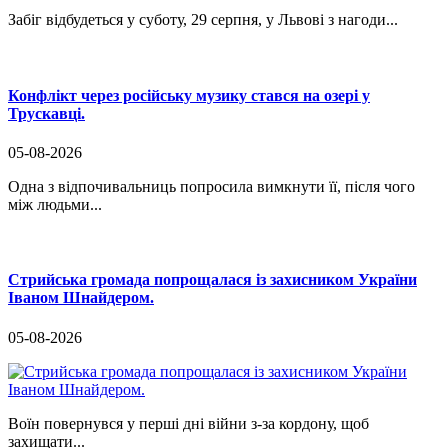
Забіг відбудеться у суботу, 29 серпня, у Львові з нагоди...
Конфлікт через російську музику стався на озері у
Трускавці.
05-08-2026
Одна з відпочивальниць попросила вимкнути її, після чого
між людьми...
Стрийська громада попрощалася із захисником України
Іваном Шнайдером.
05-08-2026
Воїн повернувся у перші дні війни з-за кордону, щоб
захищати...