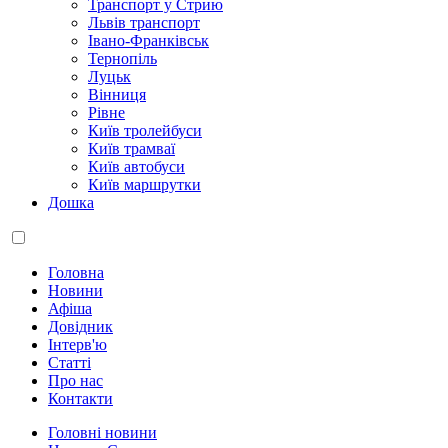
Транспорт у Стрию
Львів транспорт
Івано-Франківськ
Тернопіль
Луцьк
Вінниця
Рівне
Київ тролейбуси
Київ трамваї
Київ автобуси
Київ маршрутки
Дошка
Головна
Новини
Афіша
Довідник
Інтерв'ю
Статті
Про нас
Контакти
Головні новини