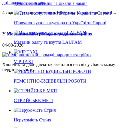
Туристична агенція "Поїхали з нами"
4 серпня до пошуків жінки 1963 року народження, яка 1...
iTrans-послуги евакуатора по Україні та Європі
У Моршинській громаді народилася трійня
Магазин одягу та взуття LAUFAM
04-08-2026
VIP TAXI
Хлопчик та двоє дівчаток з'явилися на світ у Львівському
перинатальному...
РЕМОНТНО-БУДІВЕЛЬНІ РОБОТИ
СТРИЙСЬКЕ МБТІ
Нерухомість Стрия