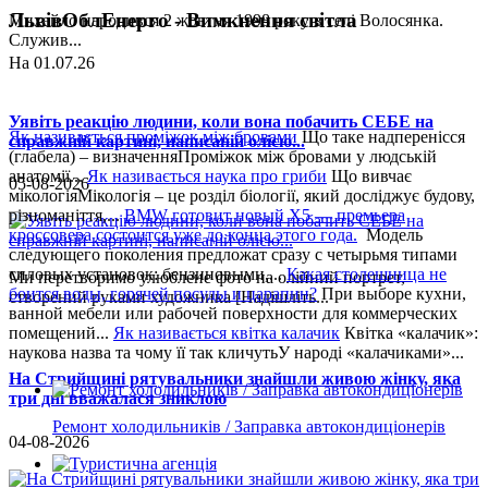
ЛьвівОблЕнерго - Вимкнення світла
Михайло народився 2 жовтня 1998 року в селі Волосянка.
Служив...
На 01.07.26
Уявіть реакцію людини, коли вона побачить СЕБЕ на
Як називається проміжок між бровами
Що таке надперенісся
справжній картині, написаній олією...
(глабела) – визначенняПроміжок між бровами у людській
анатомії...
Як називається наука про гриби
Що вивчає
05-08-2026
мікологіяМікологія – це розділ біології, який досліджує будову,
різноманіття,...
BMW готовит новый X5 — премьера
кроссовера состоится уже до конца этого года.
Модель
следующего поколения предложат сразу с четырьмя типами
силовых установок: бензиновыми,...
Какая столешница не
Ми перетворимо улюблене фото на олійний портрет,
боится воды, горячей посуды и царапин?
При выборе кухни,
створений руками художника [Надішліть...
ванной мебели или рабочей поверхности для коммерческих
помещений...
Як називається квітка калачик
Квітка «калачик»:
наукова назва та чому її так кличутьУ народі «калачиками»...
На Стрийщині рятувальники знайшли живою жінку, яка
три дні вважалася зниклою
Ремонт холодильників / Заправка автокондиціонерів
04-08-2026