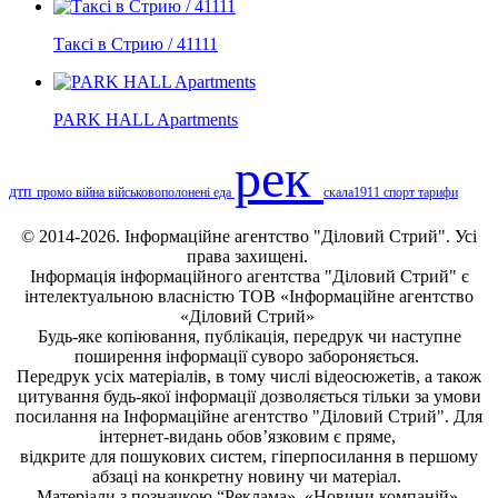
Таксі в Стрию / 41111
PARK HALL Apartments
рек
дтп
промо
війна
військовополонені
еда
скала1911
спорт
тарифи
© 2014-2026. Інформаційне агентство "Діловий Стрий". Усі
права захищені.
Інформація
інформаційного агентства "Діловий Стрий"
є
інтелектуальною власністю ТОВ «Інформаційне агентство
«Діловий Стрий»
Будь-яке копiювання, публiкацiя, передрук чи наступне
поширення iнформацiї суворо забороняється.
Передрук усіх матеріалів, в тому числі відеосюжетів, а також
цитування будь-якої інформації дозволяється тільки за умови
посилання на
Інформаційне агентство "Діловий Стрий"
. Для
інтернет-видань обов’язковим є пряме,
відкрите для пошукових систем, гіперпосилання в першому
абзаці на конкретну новину чи матеріал.
Матеріали з позначкою “Реклама», «Новини компаній»,