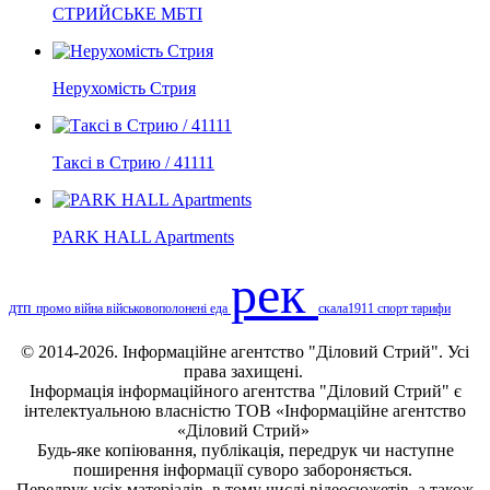
СТРИЙСЬКЕ МБТІ
Нерухомість Стрия
Таксі в Стрию / 41111
PARK HALL Apartments
рек
дтп
промо
війна
військовополонені
еда
скала1911
спорт
тарифи
© 2014-2026. Інформаційне агентство "Діловий Стрий". Усі
права захищені.
Інформація
інформаційного агентства "Діловий Стрий"
є
інтелектуальною власністю ТОВ «Інформаційне агентство
«Діловий Стрий»
Будь-яке копiювання, публiкацiя, передрук чи наступне
поширення iнформацiї суворо забороняється.
Передрук усіх матеріалів, в тому числі відеосюжетів, а також