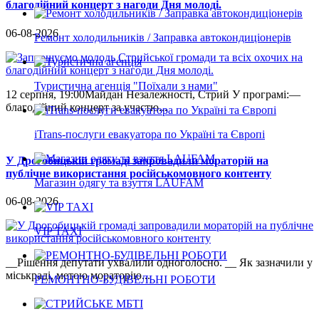
благодійний концерт з нагоди Дня молоді.
06-08-2026
Ремонт холодильників / Заправка автокондиціонерів
Туристична агенція "Поїхали з нами"
12 серпня, 19:00Майдан Незалежності, Стрий У програмі:—
благодійний концерт за участю...
iTrans-послуги евакуатора по Україні та Європі
У Дрогобицькій громаді запровадили мораторій на
публічне використання російськомовного контенту
Магазин одягу та взуття LAUFAM
06-08-2026
VIP TAXI
__Рішення депутати ухвалили одноголосно. __ Як зазначили у
міськраді, метою мораторію...
РЕМОНТНО-БУДІВЕЛЬНІ РОБОТИ