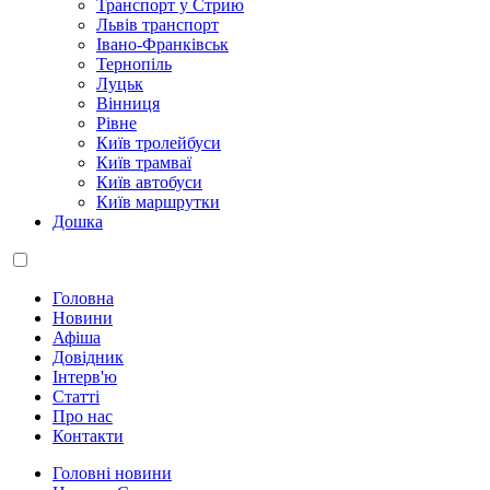
Транспорт у Стрию
Львів транспорт
Івано-Франківськ
Тернопіль
Луцьк
Вінниця
Рівне
Київ тролейбуси
Київ трамваї
Київ автобуси
Київ маршрутки
Дошка
Головна
Новини
Афіша
Довідник
Інтерв'ю
Статті
Про нас
Контакти
Головні новини