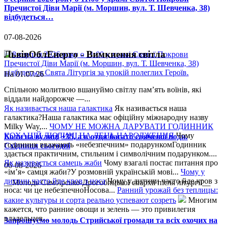
Пречистої Діви Марії (м. Моршин, вул. Т. Шевченка, 38)
відбудеться…
07-08-2026
ЛьвівОблЕнерго - Вимкнення світла
На 01.07.26
Спільною молитвою вшануймо світлу пам’ять воїнів, які
віддали найдорожче —...
Як називається наша галактика
Як називається наша
галактика?Наша галактика має офіційну міжнародну назву
Milky Way,...
ЧОМУ НЕ МОЖНА ДАРУВАТИ ГОДИННИК
КОХАНІЙ ЛЮДИНІ НА ДЕНЬ НАРОДЖЕННЯ
Чому
Коли на вулиці +35, а в отця багато свяченої води.
годинник вважають «небезпечним» подарункомГодинник
Східниця сьогодні
здається практичним, стильним і символічним подарунком....
Як називається самець жаби
Чому взагалі постає питання про
06-08-2026
«ім’я» самця жаби?У розмовній українській мові...
Чому у
дитини часто йде кров з носа
Чому у дитини часто йде кров з
__Молодь Самбірсько-Дрогобицької єпархії після літургії__
носа: чи це небезпечноНосова...
Ранний урожай без теплицы:
какие культуры и сорта реально успевают созреть
Многим
кажется, что ранние овощи и зелень — это привилегия
владельцев...
Запрошуємо молодь Стрийської громади та всіх охочих на