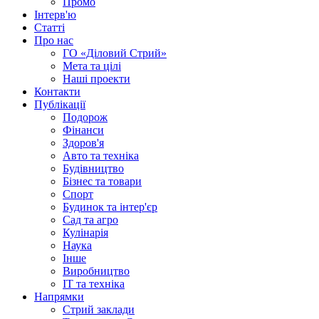
Промо
Інтерв'ю
Статті
Про нас
ГО «Діловий Стрий»
Мета та цілі
Наші проекти
Контакти
Публікації
Подорож
Фінанси
Здоров'я
Авто та техніка
Будівництво
Бізнес та товари
Спорт
Будинок та інтер'єр
Сад та агро
Кулінарія
Наука
Інше
Виробництво
IT та техніка
Напрямки
Стрий заклади