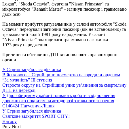
Logan", "Skoda Octavia", фургона "Nissan Primastar" та
мікроавтобуса "Renault Master" - загинув пасажир і травмовано
двох осіб.
На момент прибуття рятувальників у салоні автомобіля "Skoda
Octavia" перебували загиблий пасажир (вік не встановлено) та
травмований водій 1981 року народження. У салоні
"Nissan Primastar" знаходилася травмована пасажирка
1973 року народження.
Причини та обставини ДТП встановлюють правоохоронні
органи.
У Стрию загубилася дівчинка
Військового зі Стрийщини посмертно нагородили орденом
“За мужність” III ступеня
Староста округу на Стрийщині уник ув’язнення за смертельну
ДТП на переході
У Дрогобицькому районі тривають роботи з відновлення
дорожнього покриття на автодорозі загального значення
С140424 Нагуєвичі-Лішня.
У Стрию загубилася дівчинка
Святкове відкриття SPORT CITY!
Нагору
Prev
Next