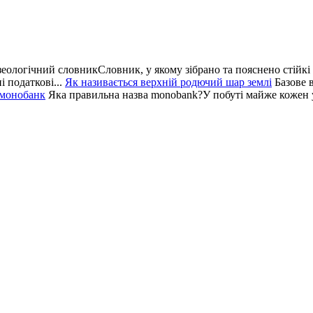
еологічний словникСловник, у якому зібрано та пояснено стійкі 
 податкові...
Як називається верхній родючий шар землі
Базове 
 монобанк
Яка правильна назва monobank?У побуті майже кожен у