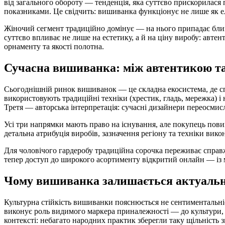
від загального обороту — тенденція, яка суттєво прискорилася 
показниками. Це свідчить: вишиванка функціонує не лише як е
Жіночий сегмент традиційно домінує — на нього припадає бли
суттєво впливає не лише на естетику, а й на ціну виробу: автен
орнаменту та якості полотна.
Сучасна вишиванка: між автентикою та
Сьогоднішній ринок вишиванок — це складна екосистема, де сп
використовують традиційні техніки (хрестик, гладь, мережка) 
Третя — авторська інтерпретація: сучасні дизайнери переосмис
Усі три напрямки мають право на існування, але покупець повин
детальна атрибуція виробів, зазначення регіону та техніки ви
Для чоловічого гардеробу традиційна сорочка переживає спра
тепер доступ до широкого асортименту відкритий онлайн — із м
Чому вишиванка залишається актуально
Культурна стійкість вишиванки пояснюється не сентиментальні
виконує роль видимого маркера приналежності — до культури, д
контексті: небагато народних практик зберегли таку щільність з