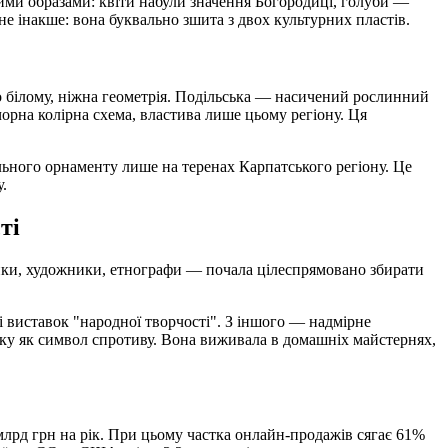
ими образами: квіти набули значення Богородиці, голуби —
е інакше: вона буквально зшита з двох культурних пластів.
о білому, ніжна геометрія. Подільська — насичений рослинний
чорна колірна схема, властива лише цьому регіону. Ця
ьного орнаменту лише на теренах Карпатського регіону. Це
.
ті
ики, художники, етнографи — почала цілеспрямовано збирати
 виставок "народної творчості". З іншого — надмірне
нку як символ спротиву. Вона виживала в домашніх майстернях,
лрд грн на рік. При цьому частка онлайн-продажів сягає 61%