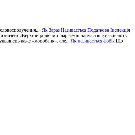
словосполучення,...
Як Зараз Називається Податкова Інспекція
визначенняВерхній родючий шар землі найчастіше називають
країнець каже «монобанк», але...
Як називається фобія
Що