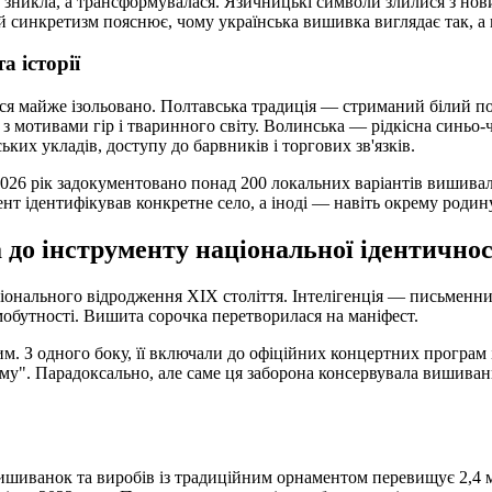
 зникла, а трансформувалася. Язичницькі символи злилися з нов
 синкретизм пояснює, чому українська вишивка виглядає так, а н
а історії
ася майже ізольовано. Полтавська традиція — стриманий білий п
 з мотивами гір і тваринного світу. Волинська — рідкісна синьо-
ьких укладів, доступу до барвників і торгових зв'язків.
026 рік задокументовано понад 200 локальних варіантів вишивал
нт ідентифікував конкретне село, а іноді — навіть окрему родину
 до інструменту національної ідентичнос
іонального відродження XIX століття. Інтелігенція — письменн
обутності. Вишита сорочка перетворилася на маніфест.
. З одного боку, її включали до офіційних концертних програм і
зму". Парадоксально, але саме ця заборона консервувала вишива
вишиванок та виробів із традиційним орнаментом перевищує 2,4 м