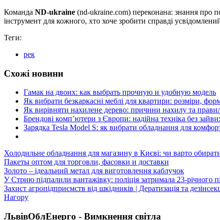
Команда
ND-ukraine
(nd-ukraine.com) переконана: знання про
інструмент для кожного, хто хоче зробити справді усвідомлений
Теги:
рек
Схожі новини
Гамак на двоих: как выбрать прочную и удобную модель
Як вибрати безкаркасні меблі для квартири: розміри, форм
Як вирівняти нахилене дерево: причини нахилу та прави
Брендові комп’ютери з Європи: надійна техніка без зайви
Зарядка Tesla Model S: як вибрати обладнання для комфор
Холодильне обладнання для магазину в Києві: чи варто обират
Пакеты оптом для торговли, фасовки и доставки
Золото – ідеальний метал для виготовлення каблучок
У Стрию підпалили вантажівку: поліція затримала 23-річного п
Захист агропідприємств від шкідників | Дератизація та дезінсек
Нагору
ЛьвівОблЕнерго - Вимкнення світла