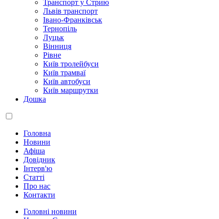
Транспорт у Стрию
Львів транспорт
Івано-Франківськ
Тернопіль
Луцьк
Вінниця
Рівне
Київ тролейбуси
Київ трамваї
Київ автобуси
Київ маршрутки
Дошка
Головна
Новини
Афіша
Довідник
Інтерв'ю
Статті
Про нас
Контакти
Головні новини