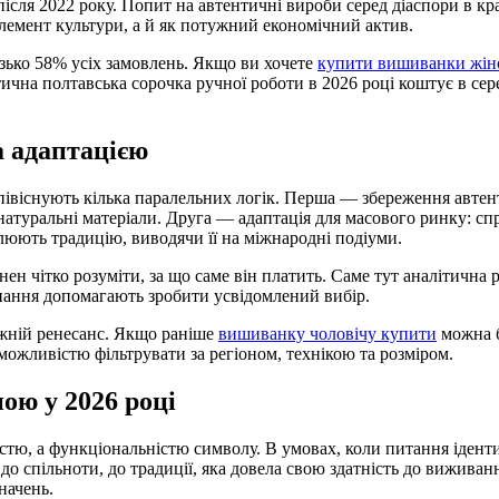
після 2022 року. Попит на автентичні вироби серед діаспори в к
лемент культури, а й як потужний економічний актив.
зько 58% усіх замовлень. Якщо ви хочете
купити вишиванки жін
тична полтавська сорочка ручної роботи в 2026 році коштує в сер
 адаптацією
івіснують кілька паралельних логік. Перша — збереження автент
і натуральні матеріали. Друга — адаптація для масового ринку: 
люють традицію, виводячи її на міжнародні подіуми.
ен чітко розуміти, за що саме він платить. Саме тут аналітична
конання допомагають зробити усвідомлений вибір.
вжній ренесанс. Якщо раніше
вишиванку чоловічу купити
можна б
ожливістю фільтрувати за регіоном, технікою та розміром.
ю у 2026 році
стю, а функціональністю символу. В умовах, коли питання ідент
о спільноти, до традиції, яка довела свою здатність до вижива
начень.