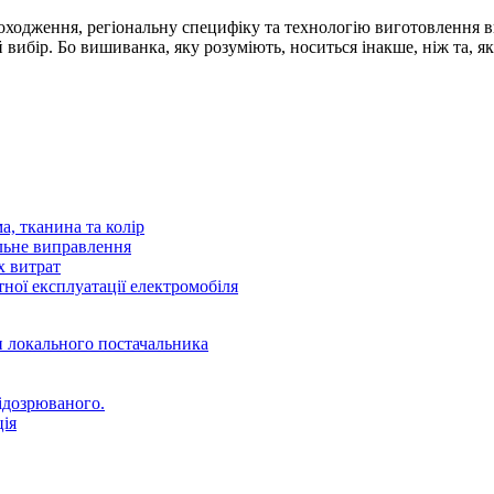
 походження, регіональну специфіку та технологію виготовленн
 вибір. Бо вишиванка, яку розуміють, носиться інакше, ніж та, я
а, тканина та колір
льне виправлення
х витрат
тної експлуатації електромобіля
и локального постачальника
ідозрюваного.
ція