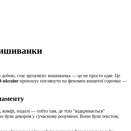
 вишиванки
 добою, стає зрозуміло: вишиванка — це не просто одяг. Це
-ukraine
пропонує поглянути на феномен вишитої сорочки —
рнаменту
мірі, подолі — тобто там, де тіло "відкривається"
е були декором у сучасному розумінні. Вони були текстом,