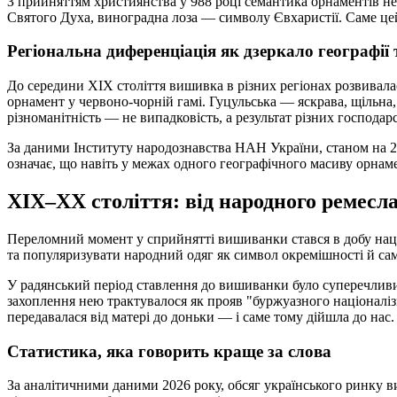
З прийняттям християнства у 988 році семантика орнаментів не
Святого Духа, виноградна лоза — символу Євхаристії. Саме цей
Регіональна диференціація як дзеркало географії т
До середини XIX століття вишивка в різних регіонах розвивал
орнамент у червоно-чорній гамі. Гуцульська — яскрава, щільна,
різноманітність — не випадковість, а результат різних господарс
За даними Інституту народознавства НАН України, станом на 2
означає, що навіть у межах одного географічного масиву орнаме
XIX–XX століття: від народного ремесла
Переломний момент у сприйнятті вишиванки стався в добу нац
та популяризувати народний одяг як символ окремішності й сам
У радянський період ставлення до вишиванки було суперечливим
захоплення нею трактувалося як прояв "буржуазного націоналі
передавалася від матері до доньки — і саме тому дійшла до нас.
Статистика, яка говорить краще за слова
За аналітичними даними 2026 року, обсяг українського ринку 