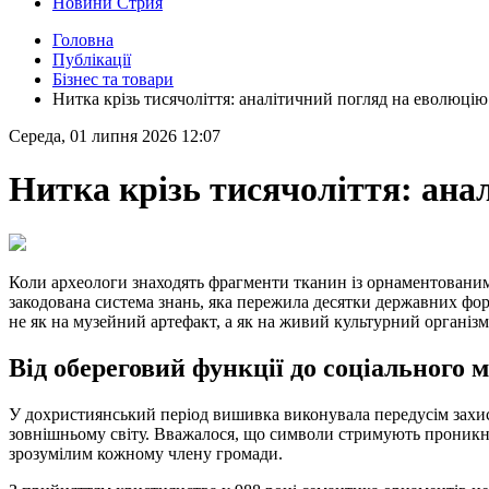
Новини Стрия
Головна
Публікації
Бізнес та товари
Нитка крізь тисячоліття: аналітичний погляд на еволюц
Середа, 01 липня 2026 12:07
Нитка крізь тисячоліття: ан
Коли археологи знаходять фрагменти тканин із орнаментованими
закодована система знань, яка пережила десятки державних фор
не як на музейний артефакт, а як на живий культурний організм
Від обереговий функції до соціального
У дохристиянський період вишивка виконувала передусім захис
зовнішньому світу. Вважалося, що символи стримують проникне
зрозумілим кожному члену громади.