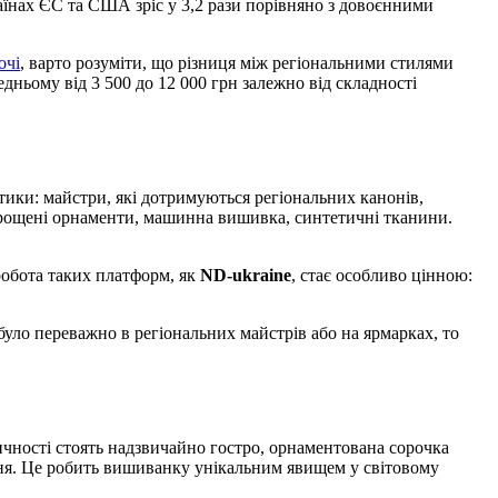
раїнах ЄС та США зріс у 3,2 рази порівняно з довоєнними
очі
, варто розуміти, що різниця між регіональними стилями
едньому від 3 500 до 12 000 грн залежно від складності
ики: майстри, які дотримуються регіональних канонів,
спрощені орнаменти, машинна вишивка, синтетичні тканини.
 робота таких платформ, як
ND-ukraine
, стає особливо цінною:
уло переважно в регіональних майстрів або на ярмарках, то
ичності стоять надзвичайно гостро, орнаментована сорочка
ння. Це робить вишиванку унікальним явищем у світовому