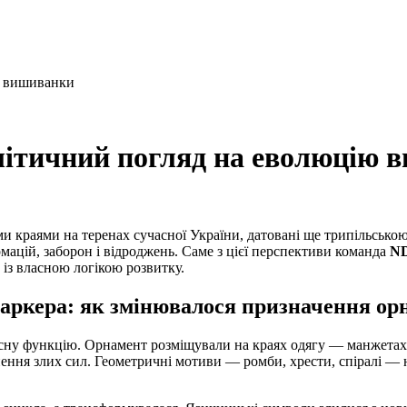
ію вишиванки
алітичний погляд на еволюцію
 краями на теренах сучасної України, датовані ще трипільською
мацій, заборон і відроджень. Саме з цієї перспективи команда
ND
 із власною логікою розвитку.
 маркера: як змінювалося призначення о
ну функцію. Орнамент розміщували на краях одягу — манжетах, ко
ння злих сил. Геометричні мотиви — ромби, хрести, спіралі — н