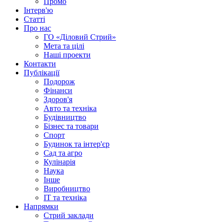
Промо
Інтерв'ю
Статті
Про нас
ГО «Діловий Стрий»
Мета та цілі
Наші проекти
Контакти
Публікації
Подорож
Фінанси
Здоров'я
Авто та техніка
Будівництво
Бізнес та товари
Спорт
Будинок та інтер'єр
Сад та агро
Кулінарія
Наука
Інше
Виробництво
IT та техніка
Напрямки
Стрий заклади