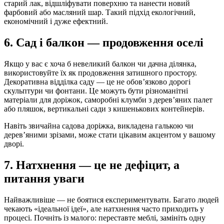
старий лак, відшліфувати поверхню та нанести новий
фарбовий або масляний шар. Такий підхід екологічний,
економічний і дуже ефектний.
6. Сад і балкон — продовження оселі
Якщо у вас є хоча б невеликий балкон чи дачна ділянка,
використовуйте їх як продовження затишного простору.
Декоративна відділка саду — це не обов’язково дорогі
скульптури чи фонтани. Це можуть бути різноманітні
матеріали для доріжок, саморобні клумби з дерев’яних палет
або пляшок, вертикальні сади з кишенькових контейнерів.
Навіть звичайна садова доріжка, викладена галькою чи
дерев’яними зрізами, може стати цікавим акцентом у вашому
дворі.
7. Натхнення — це не дефіцит, а
питання уваги
Найважливіше — не боятися експериментувати. Багато людей
чекають «ідеальної ідеї», але натхнення часто приходить у
процесі. Почніть із малого: переставте меблі, замініть одну