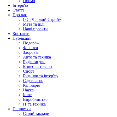
Промо
Інтерв'ю
Статті
Про нас
ГО «Діловий Стрий»
Мета та цілі
Наші проекти
Контакти
Публікації
Подорож
Фінанси
Здоров'я
Авто та техніка
Будівництво
Бізнес та товари
Спорт
Будинок та інтер'єр
Сад та агро
Кулінарія
Наука
Інше
Виробництво
IT та техніка
Напрямки
Стрий заклади