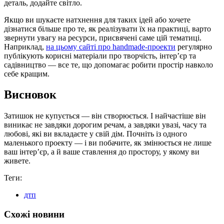
деталь, додайте світло.
Якщо ви шукаєте натхнення для таких ідей або хочете
дізнатися більше про те, як реалізувати їх на практиці, варто
звернути увагу на ресурси, присвячені саме цій тематиці.
Наприклад,
на цьому сайті про handmade-проекти
регулярно
публікують корисні матеріали про творчість, інтер’єр та
садівництво — все те, що допомагає робити простір навколо
себе кращим.
Висновок
Затишок не купується — він створюється. І найчастіше він
виникає не завдяки дорогим речам, а завдяки увазі, часу та
любові, які ви вкладаєте у свій дім. Почніть із одного
маленького проекту — і ви побачите, як змінюється не лише
ваш інтер’єр, а й ваше ставлення до простору, у якому ви
живете.
Теги:
дтп
Схожі новини