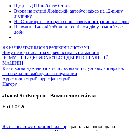
Ще два ДТП поблизу Стрия
Вчора на вулиці Львівській автобус наїхав на 12-річну
дівчинку
На Стрийщині автобус із військовими потрапив в аварію
На вулиці Валовій збили двох пішоходів у темний час
доби
Як називається вазон з великими листками
Чому не відкриваються двері в пральній машині
ЧОМУ НЕ ВІДКРИВАЮТЬСЯ ДВЕРІ В ПРАЛЬНІЙ
МАШИНІ
Кто и когда нуждается в использовании слуховых аппаратов
— советы по выбору и эксплуатации
Apple room стрий; apple jam стрий
Нагору
ЛьвівОблЕнерго - Вимкнення світла
На 01.07.26
Як називається столиця Польщі
Правильна відповідь на