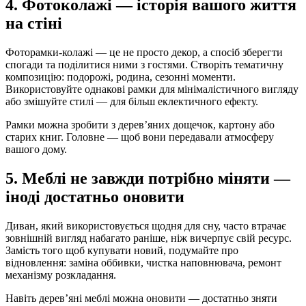
4. Фотоколажі — історія вашого життя
на стіні
Фоторамки-колажі — це не просто декор, а спосіб зберегти
спогади та поділитися ними з гостями. Створіть тематичну
композицію: подорожі, родина, сезонні моменти.
Використовуйте однакові рамки для мінімалістичного вигляду
або змішуйте стилі — для більш еклектичного ефекту.
Рамки можна зробити з дерев’яних дощечок, картону або
старих книг. Головне — щоб вони передавали атмосферу
вашого дому.
5. Меблі не завжди потрібно міняти —
іноді достатньо оновити
Диван, який використовується щодня для сну, часто втрачає
зовнішній вигляд набагато раніше, ніж вичерпує свій ресурс.
Замість того щоб купувати новий, подумайте про
відновлення: заміна оббивки, чистка наповнювача, ремонт
механізму розкладання.
Навіть дерев’яні меблі можна оновити — достатньо зняти