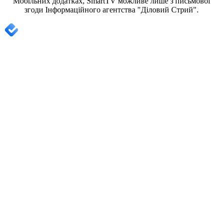
Мобільних додатках, SmartTV можливе лише з письмової
згоди
Інформаційного агентства "
Діловий Стрий".