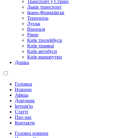
Транспорт у Стрию
Львів транспорт
Івано-Франківськ
Тернопіль
Луцьк
Вінниця
Рівне
Київ тролейбуси
Київ трамваї
Київ автобуси
Київ маршрутки
Дошка
Головна
Новини
Афіша
Довідник
Інтерв'ю
Статті
Про нас
Контакти
Головні новини