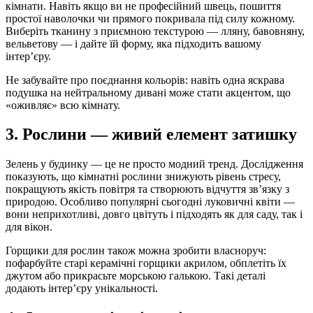
кімнати. Навіть якщо ви не професійний швець, пошиття
простої наволочки чи прямого покривала під силу кожному.
Виберіть тканину з приємною текстурою — лляну, бавовняну,
вельветову — і дайте їй форму, яка підходить вашому
інтер’єру.
Не забувайте про поєднання кольорів: навіть одна яскрава
подушка на нейтральному дивані може стати акцентом, що
«оживляє» всю кімнату.
3. Рослини — живий елемент затишку
Зелень у будинку — це не просто модний тренд. Дослідження
показують, що кімнатні рослини знижують рівень стресу,
покращують якість повітря та створюють відчуття зв’язку з
природою. Особливо популярні сьогодні луковичні квіти —
вони неприхотливі, довго цвітуть і підходять як для саду, так і
для вікон.
Горщики для рослин також можна зробити власноруч:
пофарбуйте старі керамічні горщики акрилом, обплетіть їх
джутом або прикрасьте морською галькою. Такі деталі
додають інтер’єру унікальності.