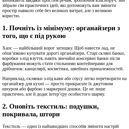
виникають завдяки простим речам, зробленим власноруч. Ми
зібрали сім практичних ідей, які допоможуть вам змінити
простір навколо себе без великих витрат, але з великою
користю.
1. Почніть із мінімуму: органайзери з
того, що є під рукою
Хаос — найбільший ворог затишку. Щоб навести лад, не
обов’язково купувати дорогі органайзери. Старі скляні банки,
коробки з-під взуття, навіть звичайні консервні банки після
фарбування можуть стати стильними контейнерами для
дрібничок: канцелярії, косметики, швейних приналежностей.
Наприклад, склянки з-під кави або соусу легко перетворити на
органайзер для кухні — просто прикрасьте їх джутовим
шнуром або фарбою з маркерної дошки. Це не лише
практично, але й додає інтер’єру особистого шарму.
2. Оновіть текстиль: подушки,
покривала, штори
Текстиль — один із найшвидших способів змінити настрій