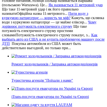
головне питанняСтолиця Польщі називається Варшава
(польською Warszawa). Це...
Як називається 11 метровий удар
Що таке 11-метровий удар і як його правильно
називатиОфіційна назва 11-метрового...
Пити воду з
куркумою натщесерце — користь чи міф?
Кажуть, що склянка
води з куркумою натщесерце — це майже еліксир...
Чому
дорівнює потужність електричного струму
Що таке
потужність електричного струму простими
словамиПотужність електричного струму показує, з...
Как
выбрать авто из США и не купить проблемную машину после
ДТП
Покупка автомобиля из США может быть
действительно выгодной, но только при...
Ремонт холодильників / Заправка автокондиціонерів
Туристична агенція "Поїхали з нами"
iTrans-послуги евакуатора по Україні та Європі