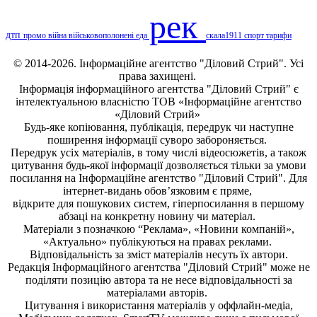
рек
дтп
промо
війна
військовополонені
еда
скала1911
спорт
тарифи
© 2014-2026. Інформаційне агентство "Діловий Стрий". Усі
права захищені.
Інформація
інформаційного агентства "Діловий Стрий"
є
інтелектуальною власністю ТОВ «Інформаційне агентство
«Діловий Стрий»
Будь-яке копiювання, публiкацiя, передрук чи наступне
поширення iнформацiї суворо забороняється.
Передрук усіх матеріалів, в тому числі відеосюжетів, а також
цитування будь-якої інформації дозволяється тільки за умови
посилання на
Інформаційне агентство "Діловий Стрий"
. Для
інтернет-видань обов’язковим є пряме,
відкрите для пошукових систем, гіперпосилання в першому
абзаці на конкретну новину чи матеріал.
Матеріали з позначкою “Реклама», «Новини компаній»,
«Актуально» публікуються на правах реклами.
Відповідальність за зміст матеріалів несуть їх автори.
Редакція
Інформаційного агентства "Діловий Стрий"
може не
поділяти позицію автора та не несе відповідальності за
матеріалами авторів.
Цитування і використання матеріалів у оффлайн-медіа,