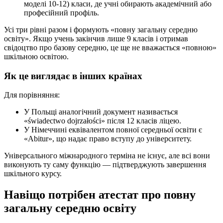
моделі 10-12) класи, де учні обирають академічний або
професійний профіль.
Усі три рівні разом і формують «повну загальну середню
освіту». Якщо учень закінчив лише 9 класів і отримав
свідоцтво про базову середню, це ще не вважається «повною»
шкільною освітою.
Як це виглядає в інших країнах
Для порівняння:
У Польщі аналогічний документ називається
«świadectwo dojrzałości» після 12 класів ліцею.
У Німеччині еквівалентом повної середньої освіти є
«Abitur», що надає право вступу до університету.
Універсального міжнародного терміна не існує, але всі вони
виконують ту саму функцію — підтверджують завершення
шкільного курсу.
Навіщо потрібен атестат про повну
загальну середню освіту