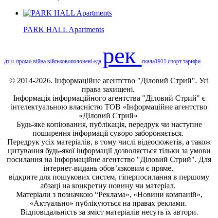
PARK HALL Apartments
рек
дтп
промо
війна
військовополонені
еда
скала1911
спорт
тарифи
© 2014-2026. Інформаційне агентство "Діловий Стрий". Усі
права захищені.
Інформація
інформаційного агентства "Діловий Стрий"
є
інтелектуальною власністю ТОВ «Інформаційне агентство
«Діловий Стрий»
Будь-яке копiювання, публiкацiя, передрук чи наступне
поширення iнформацiї суворо забороняється.
Передрук усіх матеріалів, в тому числі відеосюжетів, а також
цитування будь-якої інформації дозволяється тільки за умови
посилання на
Інформаційне агентство "Діловий Стрий"
. Для
інтернет-видань обов’язковим є пряме,
відкрите для пошукових систем, гіперпосилання в першому
абзаці на конкретну новину чи матеріал.
Матеріали з позначкою “Реклама», «Новини компаній»,
«Актуально» публікуються на правах реклами.
Відповідальність за зміст матеріалів несуть їх автори.