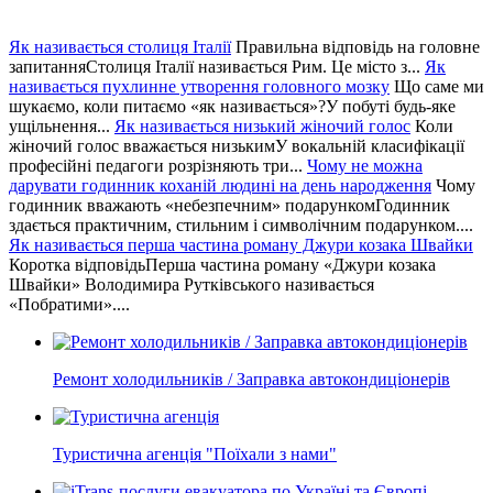
Як називається столиця Італії
Правильна відповідь на головне
запитанняСтолиця Італії називається Рим. Це місто з...
Як
називається пухлинне утворення головного мозку
Що саме ми
шукаємо, коли питаємо «як називається»?У побуті будь-яке
ущільнення...
Як називається низький жіночий голос
Коли
жіночий голос вважається низькимУ вокальній класифікації
професійні педагоги розрізняють три...
Чому не можна
дарувати годинник коханій людині на день народження
Чому
годинник вважають «небезпечним» подарункомГодинник
здається практичним, стильним і символічним подарунком....
Як називається перша частина роману Джури козака Швайки
Коротка відповідьПерша частина роману «Джури козака
Швайки» Володимира Рутківського називається
«Побратими»....
Ремонт холодильників / Заправка автокондиціонерів
Туристична агенція "Поїхали з нами"