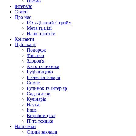
Промо
Інтерв'ю
Статті
Про нас
ГО «Діловий Стрий»
Мета та цілі
Наші проекти
Контакти
Публікації
Подорож
Фінанси
Здоров'я
Авто та техніка
Будівництво
Бізнес та товари
Спорт
Будинок та інтер'єр
Сад та агро
Кулінарія
Наука
Інше
Виробництво
IT та техніка
Напрямки
Стрий заклади