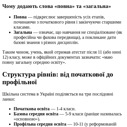
Чому додають слова «повна» та «загальна»
Повна
— підкреслює завершеність усіх етапів,
починаючи з початкового рівня і закінчуючи старшими
класами.
Загальна
— означає, що навчання не спеціалізоване (як
професійна чи фахова передвища), а покликане дати
базові знання з різних дисциплін.
Таким чином, учень, який отримав атестат після 11 (або нині
12) класу, може в офіційних документах зазначати: «маю
повну загальну середню освіту».
Структура рівнів: від початкової до
профільної
Шкільна система в Україні поділяється на три послідовні
ланки:
Початкова освіта
— 1-4 класи.
Базова середня освіта
— 5-9 класи (раніше називалась
«основною»).
Профільна середня освіта
— 10-11 (у реформованій