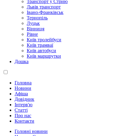
Транспорт у Стрию
Львів транспорт
Івано-Франківськ
Тернопіль
Луцьк
Вінниця
Рівне
Київ тролейбуси
Київ трамваї
Київ автобуси
Київ маршрутки
Дошка
Головна
Новини
Афіша
Довідник
Інтерв'ю
Статті
Про нас
Контакти
Головні новини