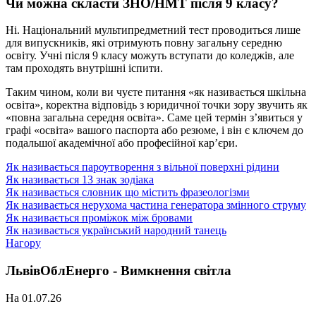
Чи можна скласти ЗНО/НМТ після 9 класу?
Ні. Національний мультипредметний тест проводиться лише
для випускників, які отримують повну загальну середню
освіту. Учні після 9 класу можуть вступати до коледжів, але
там проходять внутрішні іспити.
Таким чином, коли ви чуєте питання «як називається шкільна
освіта», коректна відповідь з юридичної точки зору звучить як
«повна загальна середня освіта». Саме цей термін з’явиться у
графі «освіта» вашого паспорта або резюме, і він є ключем до
подальшої академічної або професійної кар’єри.
Як називається пароутворення з вільної поверхні рідини
Як називається 13 знак зодіака
Як називається словник що містить фразеологізми
Як називається нерухома частина генератора змінного струму
Як називається проміжок між бровами
Як називається український народний танець
Нагору
ЛьвівОблЕнерго - Вимкнення світла
На 01.07.26