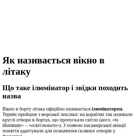
Як називається вікно в
літаку
Що таке ілюмінатор і звідки походить
назва
Вікно в борту літака офіційно називається
ілюмінатором
.
Термін прийшов з морської лексики: на кораблях так називали
круглі отвори в бортах, що пропускали світло (англ. «to
illuminate» – «освітлювати»). З появою пасажирської авіації
поняття адаптували для позначення скляних отворів у