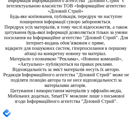
Інформація
інформаційного агентства "Діловий Стрий"
є
інтелектуальною власністю ТОВ «Інформаційне агентство
«Діловий Стрий»
Будь-яке копiювання, публiкацiя, передрук чи наступне
поширення iнформацiї суворо забороняється.
Передрук усіх матеріалів, в тому числі відеосюжетів, а також
цитування будь-якої інформації дозволяється тільки за умови
посилання на
Інформаційне агентство "Діловий Стрий"
. Для
інтернет-видань обов’язковим є пряме,
відкрите для пошукових систем, гіперпосилання в першому
абзаці на конкретну новину чи матеріал.
Матеріали з позначкою “Реклама», «Новини компаній»,
«Актуально» публікуються на правах реклами.
Відповідальність за зміст матеріалів несуть їх автори.
Редакція
Інформаційного агентства "Діловий Стрий"
може не
поділяти позицію автора та не несе відповідальності за
матеріалами авторів.
Цитування і використання матеріалів у оффлайн-медіа,
Мобільних додатках, SmartTV можливе лише з письмової
згоди
Інформаційного агентства "
Діловий Стрий".