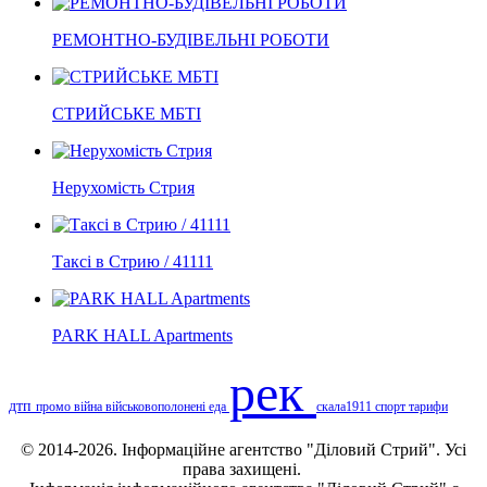
РЕМОНТНО-БУДІВЕЛЬНІ РОБОТИ
СТРИЙСЬКЕ МБТІ
Нерухомість Стрия
Таксі в Стрию / 41111
PARK HALL Apartments
рек
дтп
промо
війна
військовополонені
еда
скала1911
спорт
тарифи
© 2014-2026. Інформаційне агентство "Діловий Стрий". Усі
права захищені.