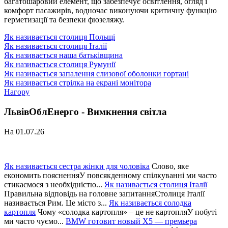
багатошаровий елемент, що забезпечує освітлення, огляд і
комфорт пасажирів, водночас виконуючи критичну функцію
герметизації та безпеки фюзеляжу.
Як називається столиця Польщі
Як називається столиця Італії
Як називається наша батьківщина
Як називається столиця Румунії
Як називається запалення слизової оболонки гортані
Як називається стрілка на екрані монітора
Нагору
ЛьвівОблЕнерго - Вимкнення світла
На 01.07.26
Як називається сестра жінки для чоловіка
Слово, яке
економить поясненняУ повсякденному спілкуванні ми часто
стикаємося з необхідністю...
Як називається столиця Італії
Правильна відповідь на головне запитанняСтолиця Італії
називається Рим. Це місто з...
Як називається солодка
картопля
Чому «солодка картопля» – це не картопляУ побуті
ми часто чуємо...
BMW готовит новый X5 — премьера