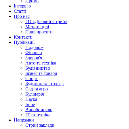
Промо
Інтерв'ю
Статті
Про нас
ГО «Діловий Стрий»
Мета та цілі
Наші проекти
Контакти
Публікації
Подорож
Фінанси
Здоров'я
Авто та техніка
Будівництво
Бізнес та товари
Спорт
Будинок та інтер'єр
Сад та агро
Кулінарія
Наука
Інше
Виробництво
IT та техніка
Напрямки
Стрий заклади