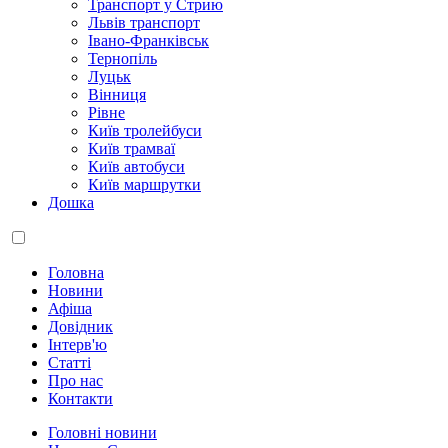
Транспорт у Стрию
Львів транспорт
Івано-Франківськ
Тернопіль
Луцьк
Вінниця
Рівне
Київ тролейбуси
Київ трамваї
Київ автобуси
Київ маршрутки
Дошка
Головна
Новини
Афіша
Довідник
Інтерв'ю
Статті
Про нас
Контакти
Головні новини