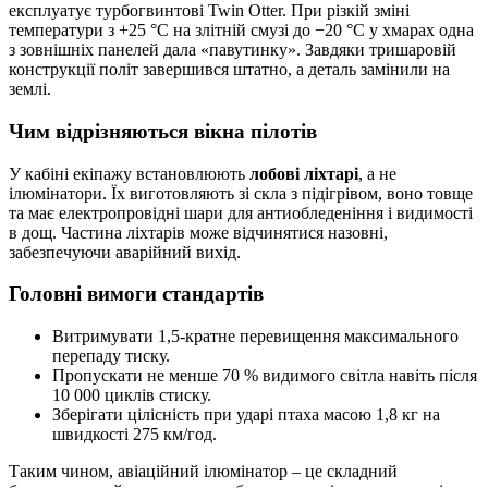
експлуатує турбогвинтові Twin Otter. При різкій зміні
температури з +25 °C на злітній смузі до −20 °C у хмарах одна
з зовнішніх панелей дала «павутинку». Завдяки тришаровій
конструкції політ завершився штатно, а деталь замінили на
землі.
Чим відрізняються вікна пілотів
У кабіні екіпажу встановлюють
лобові ліхтарі
, а не
ілюмінатори. Їх виготовляють зі скла з підігрівом, воно товще
та має електропровідні шари для антиобледеніння і видимості
в дощ. Частина ліхтарів може відчинятися назовні,
забезпечуючи аварійний вихід.
Головні вимоги стандартів
Витримувати 1,5-кратне перевищення максимального
перепаду тиску.
Пропускати не менше 70 % видимого світла навіть після
10 000 циклів стиску.
Зберігати цілісність при ударі птаха масою 1,8 кг на
швидкості 275 км/год.
Таким чином, авіаційний ілюмінатор – це складний