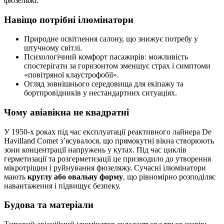
фюзеляжі.
Навіщо потрібні ілюмінатори
Природне освітлення салону, що знижує потребу у
штучному світлі.
Психологічний комфорт пасажирів: можливість
спостерігати за горизонтом зменшує страх і симптоми
«повітряної клаустрофобії».
Огляд зовнішнього середовища для екіпажу та
бортпровідників у нестандартних ситуаціях.
Чому авіавікна не квадратні
У 1950-х роках під час експлуатації реактивного лайнера De
Havilland Comet з’ясувалося, що прямокутні вікна створюють
зони концентрації напружень у кутах. Під час циклів
герметизації та розгерметизації це призводило до утворення
мікротріщин і руйнування фюзеляжу. Сучасні ілюмінатори
мають
круглу або овальну форму
, що рівномірно розподіляє
навантаження і підвищує безпеку.
Будова та матеріали