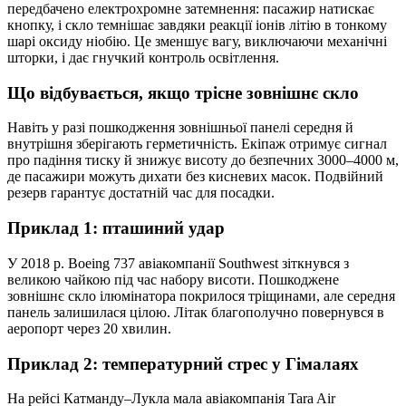
передбачено електрохромне затемнення: пасажир натискає
кнопку, і скло темнішає завдяки реакції іонів літію в тонкому
шарі оксиду ніобію. Це зменшує вагу, виключаючи механічні
шторки, і дає гнучкий контроль освітлення.
Що відбувається, якщо трісне зовнішнє скло
Навіть у разі пошкодження зовнішньої панелі середня й
внутрішня зберігають герметичність. Екіпаж отримує сигнал
про падіння тиску й знижує висоту до безпечних 3000–4000 м,
де пасажири можуть дихати без кисневих масок. Подвійний
резерв гарантує достатній час для посадки.
Приклад 1: пташиний удар
У 2018 р. Boeing 737 авіакомпанії Southwest зіткнувся з
великою чайкою під час набору висоти. Пошкоджене
зовнішнє скло ілюмінатора покрилося тріщинами, але середня
панель залишилася цілою. Літак благополучно повернувся в
аеропорт через 20 хвилин.
Приклад 2: температурний стрес у Гімалаях
На рейсі Катманду–Лукла мала авіакомпанія Tara Air