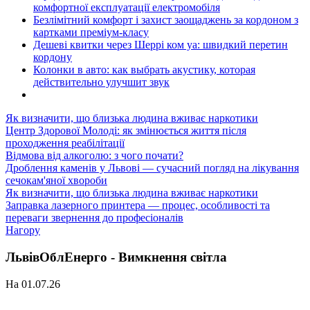
комфортної експлуатації електромобіля
Безлімітний комфорт і захист заощаджень за кордоном з
картками преміум-класу
Дешеві квитки через Шеррі ком уа: швидкий перетин
кордону
Колонки в авто: как выбрать акустику, которая
действительно улучшит звук
Як визначити, що близька людина вживає наркотики
Центр Здорової Молоді: як змінюється життя після
проходження реабілітації
Відмова від алкоголю: з чого почати?
Дроблення каменів у Львові — сучасний погляд на лікування
сечокам'яної хвороби
Як визначити, що близька людина вживає наркотики
Заправка лазерного принтера — процес, особливості та
переваги звернення до професіоналів
Нагору
ЛьвівОблЕнерго - Вимкнення світла
На 01.07.26