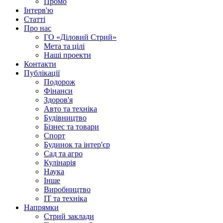
Промо
Інтерв'ю
Статті
Про нас
ГО «Діловий Стрий»
Мета та цілі
Наші проекти
Контакти
Публікації
Подорож
Фінанси
Здоров'я
Авто та техніка
Будівництво
Бізнес та товари
Спорт
Будинок та інтер'єр
Сад та агро
Кулінарія
Наука
Інше
Виробництво
IT та техніка
Напрямки
Стрий заклади