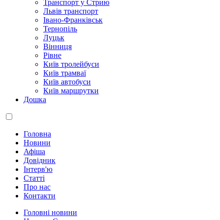
Транспорт у Стрию
Львів транспорт
Івано-Франківськ
Тернопіль
Луцьк
Вінниця
Рівне
Київ тролейбуси
Київ трамваї
Київ автобуси
Київ маршрутки
Дошка
Головна
Новини
Афіша
Довідник
Інтерв'ю
Статті
Про нас
Контакти
Головні новини