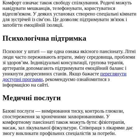
Комфорт означає також свободу спілкування. Родичі можуть
навідувати мешканців, телефонувати, користуватися
відеозв'язком. У деяких установах створено спеціальні кімнати
для зустрічей із сім’єю. Це дозволяє підтримувати зв'язок і
запобігти емоційній ізоляції.
Психологічна підтримка
Психолог у штаті — ще одна ознака якісного пансіонату. Літні
люди часто переживають втрати, зміну середовища, проблеми
зі здоров’ям. Індивідуальні консультації, групова терапія,
арттерапія допомагають підтримувати емоційний баланс і
уникнути депресивних станів. Якщо бажаєте
переглянути
доступні програми
, рекомендуємо ознайомитися з
інформацією на сайті.
Медичні послуги
Базові послуги — вимірювання тиску, контроль глюкози,
спостереження за хронічними захворюваннями. У
комфортному пансіонаті також можуть бути: фізіотерапія,
масаж, зал лікувальної фізкультури. Співпраця з лікарями дає
змогу викликати профільних спеціалістів за потреби.