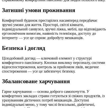
Затишні умови проживання
Комфортний будинок престарілих насамперед передбачає
зручні умови для життя. Просторі, світлі кімнати,
індивідуальний санвузол, зручні ліжка, меблі, що відповідають
ергономічним вимогам, наявність телевізора, доступу до
інтернету — усе це сприяє добробуту мешканців.
Безпека і догляд
Цілодобовий догляд — ключовий елемент у структурі
комфортного пансіонату. Кнопки виклику персоналу, системи
відеоспостереження, контроль за прийомом ліків, медичне
спостереження — усе це забезпечує безпеку.
Збалансоване харчування
Гарне харчування — основа доброго самопочуття. У
комфортних закладах страви готуються зі свіжих продуктів, із
урахуванням дієтичних потреб мешканців. Доступні
індивідуальні меню, у тому числі безсольові, діабетичні,