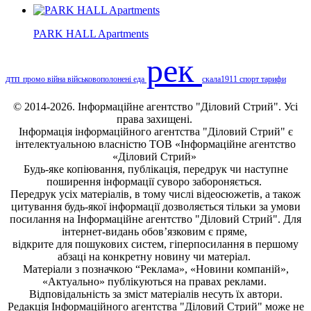
PARK HALL Apartments
рек
дтп
промо
війна
військовополонені
еда
скала1911
спорт
тарифи
© 2014-2026. Інформаційне агентство "Діловий Стрий". Усі
права захищені.
Інформація
інформаційного агентства "Діловий Стрий"
є
інтелектуальною власністю ТОВ «Інформаційне агентство
«Діловий Стрий»
Будь-яке копiювання, публiкацiя, передрук чи наступне
поширення iнформацiї суворо забороняється.
Передрук усіх матеріалів, в тому числі відеосюжетів, а також
цитування будь-якої інформації дозволяється тільки за умови
посилання на
Інформаційне агентство "Діловий Стрий"
. Для
інтернет-видань обов’язковим є пряме,
відкрите для пошукових систем, гіперпосилання в першому
абзаці на конкретну новину чи матеріал.
Матеріали з позначкою “Реклама», «Новини компаній»,
«Актуально» публікуються на правах реклами.
Відповідальність за зміст матеріалів несуть їх автори.
Редакція
Інформаційного агентства "Діловий Стрий"
може не