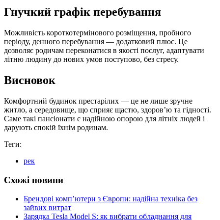
Гнучкий графік перебування
Можливість короткотермінового розміщення, пробного
періоду, денного перебування — додатковий плюс. Це
дозволяє родичам переконатися в якості послуг, адаптувати
літню людину до нових умов поступово, без стресу.
Висновок
Комфортний будинок престарілих — це не лише зручне
житло, а середовище, що сприяє щастю, здоров’ю та гідності.
Саме такі пансіонати є надійною опорою для літніх людей і
дарують спокій їхнім родинам.
Теги:
рек
Схожі новини
Брендові комп’ютери з Європи: надійна техніка без
зайвих витрат
Зарядка Tesla Model S: як вибрати обладнання для