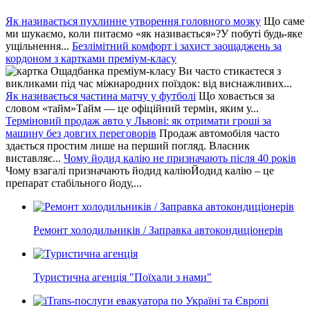
Як називається пухлинне утворення головного мозку
Що саме
ми шукаємо, коли питаємо «як називається»?У побуті будь-яке
ущільнення...
Безлімітний комфорт і захист заощаджень за
кордоном з картками преміум-класу
Ви часто стикаєтеся з
викликами під час міжнародних поїздок: від виснажливих...
Як називається частина матчу у футболі
Що ховається за
словом «тайм»Тайм — це офіційний термін, яким у...
Терміновий продаж авто у Львові: як отримати гроші за
машину без довгих переговорів
Продаж автомобіля часто
здається простим лише на перший погляд. Власник
виставляє...
Чому йодид калію не призначають після 40 років
Чому взагалі призначають йодид каліюЙодид калію – це
препарат стабільного йоду,...
Ремонт холодильників / Заправка автокондиціонерів
Туристична агенція "Поїхали з нами"