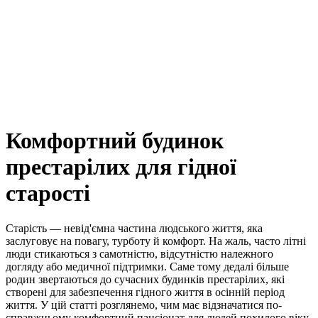
Комфортний будинок
престарілих для гідної
старості
Старість — невід'ємна частина людського життя, яка
заслуговує на повагу, турботу й комфорт. На жаль, часто літні
люди стикаються з самотністю, відсутністю належного
догляду або медичної підтримки. Саме тому дедалі більше
родин звертаються до сучасних будинків престарілих, які
створені для забезпечення гідного життя в осінній період
життя. У цій статті розглянемо, чим має відзначатися по-
справжньому комфортний пансіонат для людей похилого віку.