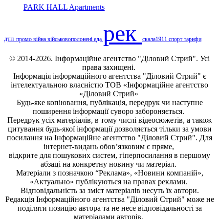
PARK HALL Apartments
рек
дтп
промо
війна
військовополонені
еда
скала1911
спорт
тарифи
© 2014-2026. Інформаційне агентство "Діловий Стрий". Усі
права захищені.
Інформація
інформаційного агентства "Діловий Стрий"
є
інтелектуальною власністю ТОВ «Інформаційне агентство
«Діловий Стрий»
Будь-яке копiювання, публiкацiя, передрук чи наступне
поширення iнформацiї суворо забороняється.
Передрук усіх матеріалів, в тому числі відеосюжетів, а також
цитування будь-якої інформації дозволяється тільки за умови
посилання на
Інформаційне агентство "Діловий Стрий"
. Для
інтернет-видань обов’язковим є пряме,
відкрите для пошукових систем, гіперпосилання в першому
абзаці на конкретну новину чи матеріал.
Матеріали з позначкою “Реклама», «Новини компаній»,
«Актуально» публікуються на правах реклами.
Відповідальність за зміст матеріалів несуть їх автори.
Редакція
Інформаційного агентства "Діловий Стрий"
може не
поділяти позицію автора та не несе відповідальності за
матеріалами авторів.