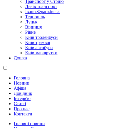
Транспорт у Стрию
Львів транспорт
Івано-Франківськ
Тернопіль
Луцьк
Вінниця
Рівне
Київ тролейбуси
Київ трамваї
Київ автобуси
Київ маршрутки
Дошка
Головна
Новини
Афіша
Довідник
Інтерв'ю
Статті
Про нас
Контакти
Головні новини