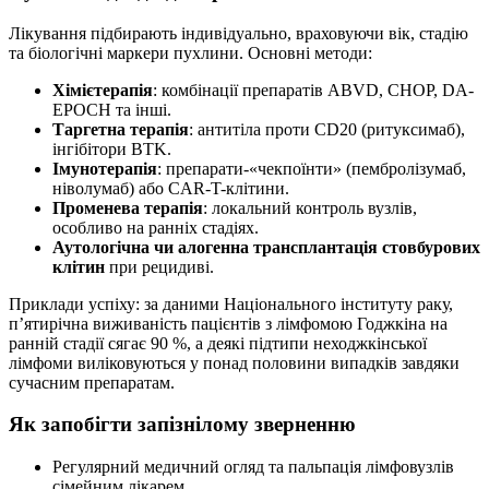
Лікування підбирають індивідуально, враховуючи вік, стадію
та біологічні маркери пухлини. Основні методи:
Хімієтерапія
: комбінації препаратів ABVD, CHOP, DA-
EPOCH та інші.
Таргетна терапія
: антитіла проти CD20 (ритуксимаб),
інгібітори BTK.
Імунотерапія
: препарати-«чекпоїнти» (пембролізумаб,
ніволумаб) або CAR-T-клітини.
Променева терапія
: локальний контроль вузлів,
особливо на ранніх стадіях.
Аутологічна чи алогенна трансплантація стовбурових
клітин
при рецидиві.
Приклади успіху: за даними Національного інституту раку,
п’ятирічна виживаність пацієнтів з лімфомою Годжкіна на
ранній стадії сягає 90 %, а деякі підтипи неходжкінської
лімфоми виліковуються у понад половини випадків завдяки
сучасним препаратам.
Як запобігти запізнілому зверненню
Регулярний медичний огляд та пальпація лімфовузлів
сімейним лікарем.