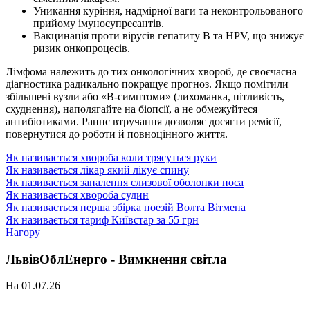
Уникання куріння, надмірної ваги та неконтрольованого
прийому імуносупресантів.
Вакцинація проти вірусів гепатиту B та HPV, що знижує
ризик онкопроцесів.
Лімфома належить до тих онкологічних хвороб, де своєчасна
діагностика радикально покращує прогноз. Якщо помітили
збільшені вузли або «B-симптоми» (лихоманка, пітливість,
схуднення), наполягайте на біопсії, а не обмежуйтеся
антибіотиками. Раннє втручання дозволяє досягти ремісії,
повернутися до роботи й повноцінного життя.
Як називається хвороба коли трясуться руки
Як називається лікар який лікує спину
Як називається запалення слизової оболонки носа
Як називається хвороба судин
Як називається перша збірка поезій Волта Вітмена
Як називається тариф Київстар за 55 грн
Нагору
ЛьвівОблЕнерго - Вимкнення світла
На 01.07.26