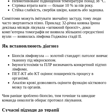
Невмотивоване підвищення температури понад 38 °C.
Стрімка втрата ваги — більше 10 % за пів року.
Стійка слабкість, свербіж шкіри, кашель або задишка.
Симптоми можуть імітувати звичайну застуду, тому люди
часто звертаються пізно. Приклад: 32-річна киянка Ірина
декілька місяців лікувала «затяжний бронхіт», доки
комп’ютерна томографія не виявила збільшені середостінні
вузли — виявилась лімфома Годжкіна стадії II.
Як встановлюють діагноз
Біопсія лімфовузла — золотий стандарт: патолог вивчає
тканину під мікроскопом.
Імуногістохімія та ПЛР визначають конкретний підтип
лімфоми.
ПЕТ-КТ або КТ оцінює поширеність процесу в
організмі.
Аналізи крові дозволяють оцінити функцію кісткового
мозку та органів.
Чим раніше зроблено біопсію, тим точніше та швидше
команда онкологів обирає протокол лікування.
Сучасні підходи до терапії