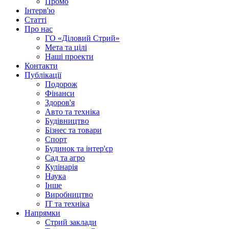
Промо
Інтерв'ю
Статті
Про нас
ГО «Діловий Стрий»
Мета та цілі
Наші проекти
Контакти
Публікації
Подорож
Фінанси
Здоров'я
Авто та техніка
Будівництво
Бізнес та товари
Спорт
Будинок та інтер'єр
Сад та агро
Кулінарія
Наука
Інше
Виробництво
IT та техніка
Напрямки
Стрий заклади