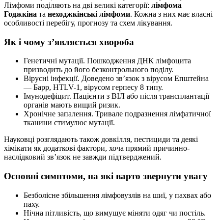
Лімфоми поділяють на дві великі категорії:
лімфома
Годжкіна
та
неходжкінські лімфоми
. Кожна з них має власні
особливості перебігу, прогнозу та схем лікування.
Як і чому з’являється хвороба
Генетичні мутації. Пошкодження ДНК лімфоцита
призводить до його безконтрольного поділу.
Вірусні інфекції. Доведено зв’язок з вірусом Епштейна
— Барр, HTLV-1, вірусом герпесу 8 типу.
Імунодефіцит. Пацієнти з ВІЛ або після трансплантації
органів мають вищий ризик.
Хронічне запалення. Тривале подразнення лімфатичної
тканини стимулює мутації.
Науковці розглядають також довкілля, пестициди та деякі
хімікати як додаткові фактори, хоча прямий причинно-
наслідковий зв’язок не завжди підтверджений.
Основні симптоми, на які варто звернути увагу
Безболісне збільшення лімфовузлів на шиї, у пахвах або
паху.
Нічна пітливість, що вимушує міняти одяг чи постіль.