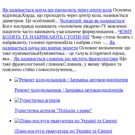
Як називається хорда що проходить через центр кола
Основна
відповідьХорда, що проходить через центр кола, називається
діаметром. Це особливий...
Чоловічий лікар як називається
Кого насправді називають «чоловічим лікарем»?У мовленні
пацієнти часто вживають узагальнене формулювання...
ЧОМУ
БОЛЯТЬ ТА НАБРЯКАЮТЬ СТОПИ НІГ
Чому стопи болять і
набрякають: головні причиниБіль і набряк стоп –...
Як
називається наука що вивчає монети
Основне визначення: що
таке нумізматикаНумізматика – це галузь історичної науки,
яка...
Як називається словник що містить фразеологізми
Що
таке фразеологічний словникСловник, у якому зібрано та
пояснено стійкі словосполучення,...
Ремонт холодильників / Заправка автокондиціонерів
Туристична агенція "Поїхали з нами"
iTrans-послуги евакуатора по Україні та Європі