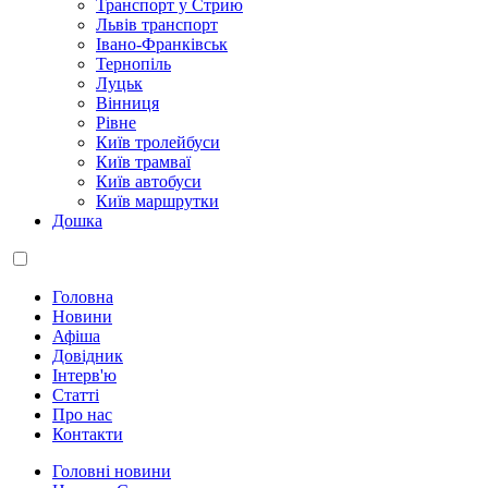
Транспорт у Стрию
Львів транспорт
Івано-Франківськ
Тернопіль
Луцьк
Вінниця
Рівне
Київ тролейбуси
Київ трамваї
Київ автобуси
Київ маршрутки
Дошка
Головна
Новини
Афіша
Довідник
Інтерв'ю
Статті
Про нас
Контакти
Головні новини