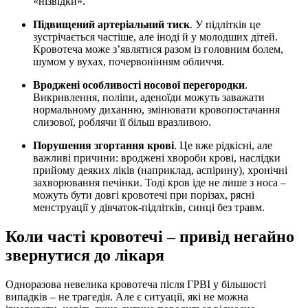
«нізвідки».
Підвищений артеріальний тиск
. У підлітків це
зустрічається частіше, але іноді й у молодших дітей.
Кровотеча може з’являтися разом із головним болем,
шумом у вухах, почервонінням обличчя.
Вроджені особливості носової перегородки
.
Викривлення, поліпи, аденоїди можуть заважати
нормальному диханню, змінювати кровопостачання
слизової, роблячи її більш вразливою.
Порушення згортання крові
. Це вже рідкісні, але
важливі причини: вроджені хвороби крові, наслідки
прийому деяких ліків (наприклад, аспірину), хронічні
захворювання печінки. Тоді кров іде не лише з носа –
можуть бути довгі кровотечі при порізах, рясні
менструації у дівчаток-підлітків, синці без травм.
Коли часті кровотечі – привід негайно
звернутися до лікаря
Одноразова невелика кровотеча після ГРВІ у більшості
випадків – не трагедія. Але є ситуації, які не можна