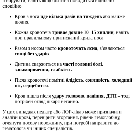
ігнорувати, навіть якщо дитина поводиться відносно
спокійно.
Кров з носа
йде кілька разів на тиждень
або майже
щодня.
Кожна кровотеча
триває довше 10–15 хвилин
, навіть
при правильному притисканні крила носа.
Разом з носом часто
кровоточать ясна
, з’являються
синці без ударів
.
Дитина скаржиться на
часті головні болі,
запаморочення, слабкість
.
Після кровотечі помітні
блідість, сонливість, холодний
піт, серцебиття
.
Кров пішла після
удару головою, падіння, ДТП
– тоді
потрібен огляд лікаря негайно.
У цих випадках педіатр або ЛОР-лікар може призначити
аналізи крові, перевірити згортання, рівень гемоглобіну,
оглянути носову порожнину, при потребі направити до
гематолога чи інших спеціалістів.