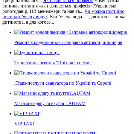
Греції називалося...
Як називається професія
Чому взагалі
виникає питання «як називається професія»?Українські
роботодавці, HR-менеджери та навіть...
Чи можна постійно
пити кип’ячену воду?
Кип’ячена вода — для когось звичка з
дитинства, а для когось...
Ремонт холодильників / Заправка автокондиціонерів
Туристична агенція "Поїхали з нами"
iTrans-послуги евакуатора по Україні та Європі
Магазин одягу та взуття LAUFAM
VIP TAXI