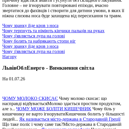
причину вдається знайти і усунути без складного лікування.
Головне – не ігнорувати повторювані епізоди, вчасно
звертатися до фахівців і створити для дитини умови, в яких її
ніжна слизова носа буде захищена від пересихання та травм.
Чому зранку йде кров з носа
Чому терпнуть та німіють кінчики пальців на руках
Чому з'являється лупа на голові
Чому болять та набрякають стопи ніг
Чому зранку йде кров з носа
Чому з'являється лупа на голові
Нагору
ЛьвівОблЕнерго - Вимкнення світла
На 01.07.26
ЧОМУ МОЛОКО СКИСАЄ
Чому молоко скисає: що
насправді відбуваєтьсяМолоко здається простим продуктом,
але з...
ЧОМУ МОЖЕ БОЛІТИ КИШЕЧНИК
Чому біль у
кишечнику не варто ігноруватиКишечник болить у більшості
людей...
Як називається місто-держава в Стародавній Греції
Що таке поліс і чому саме так?Місто-держава в Стародавній