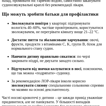
назад, промивати ніс гарячою водою, самостійно закапувати
судинозвужувальні краплі без рекомендації лікаря.
Що можуть зробити батьки для профілактики
Зволожувати повітря
у квартирі: підтримувати
вологість 40–60%, частіше провітрювати, користуватися
зволожувачем, не перегрівати кімнату вище 21–22 °C.
Достатнє пиття та збалансоване харчування
: овочі,
фрукти, продукти з вітамінами C, K, групи B, білок для
нормального стану судин.
Навчити дитину правильно сякатися
: по черзі
закривати ніздрі, не дмухати занадто сильно.
Відучувати від звички колупатися в носі
, пояснюючи,
що так можна «подряпати» судинку.
За рекомендацією ЛОР-лікаря інколи корисно
зволожувати слизову
спеціальними сольовими спреями
чи мазями на основі декспантенолу.
Часті носові кровотечі у дитини – це завжди привід уважніше
придивитися, але не панікувати. У більшості випадків