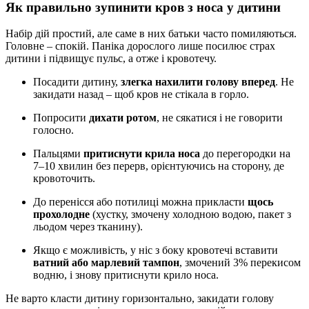
Як правильно зупинити кров з носа у дитини
Набір дій простий, але саме в них батьки часто помиляються.
Головне – спокій. Паніка дорослого лише посилює страх
дитини і підвищує пульс, а отже і кровотечу.
Посадити дитину,
злегка нахилити голову вперед
. Не
закидати назад – щоб кров не стікала в горло.
Попросити
дихати ротом
, не сякатися і не говорити
голосно.
Пальцями
притиснути крила носа
до перегородки на
7–10 хвилин без перерв, орієнтуючись на сторону, де
кровоточить.
До перенісся або потилиці можна прикласти
щось
прохолодне
(хустку, змочену холодною водою, пакет з
льодом через тканину).
Якщо є можливість, у ніс з боку кровотечі вставити
ватний або марлевий тампон
, змочений 3% перекисом
водню, і знову притиснути крило носа.
Не варто класти дитину горизонтально, закидати голову