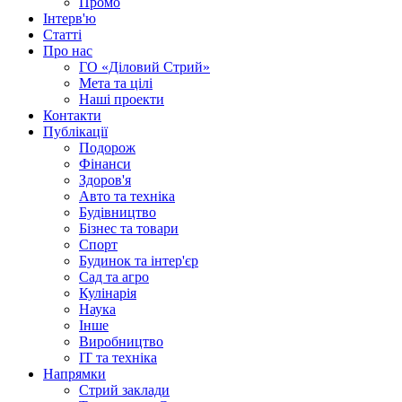
Промо
Інтерв'ю
Статті
Про нас
ГО «Діловий Стрий»
Мета та цілі
Наші проекти
Контакти
Публікації
Подорож
Фінанси
Здоров'я
Авто та техніка
Будівництво
Бізнес та товари
Спорт
Будинок та інтер'єр
Сад та агро
Кулінарія
Наука
Інше
Виробництво
IT та техніка
Напрямки
Стрий заклади