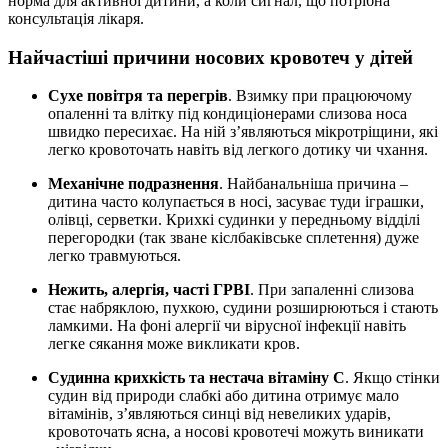
норма для активної дитини, а коли сигнал, що потрібна
консультація лікаря.
Найчастіші причини носових кровотеч у дітей
Сухе повітря та перегрів
. Взимку при працюючому
опаленні та влітку під кондиціонерами слизова носа
швидко пересихає. На ній з’являються мікротріщини, які
легко кровоточать навіть від легкого дотику чи чхання.
Механічне подразнення
. Найбанальніша причина –
дитина часто колупається в носі, засуває туди іграшки,
олівці, серветки. Крихкі судинки у передньому відділі
перегородки (так зване кіслбаківське сплетення) дуже
легко травмуються.
Нежить, алергія, часті ГРВІ
. При запаленні слизова
стає набряклою, пухкою, судини розширюються і стають
ламкими. На фоні алергії чи вірусної інфекції навіть
легке сякання може викликати кров.
Судинна крихкість та нестача вітаміну C
. Якщо стінки
судин від природи слабкі або дитина отримує мало
вітамінів, з’являються синці від невеликих ударів,
кровоточать ясна, а носові кровотечі можуть виникати