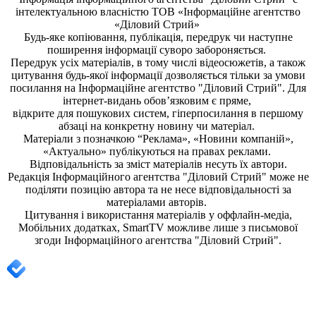
інтелектуальною власністю ТОВ «Інформаційне агентство
«Діловий Стрий»
Будь-яке копiювання, публiкацiя, передрук чи наступне
поширення iнформацiї суворо забороняється.
Передрук усіх матеріалів, в тому числі відеосюжетів, а також
цитування будь-якої інформації дозволяється тільки за умови
посилання на
Інформаційне агентство "Діловий Стрий"
. Для
інтернет-видань обов’язковим є пряме,
відкрите для пошукових систем, гіперпосилання в першому
абзаці на конкретну новину чи матеріал.
Матеріали з позначкою “Реклама», «Новини компаній»,
«Актуально» публікуються на правах реклами.
Відповідальність за зміст матеріалів несуть їх автори.
Редакція
Інформаційного агентства "Діловий Стрий"
може не
поділяти позицію автора та не несе відповідальності за
матеріалами авторів.
Цитування і використання матеріалів у оффлайн-медіа,
Мобільних додатках, SmartTV можливе лише з письмової
згоди
Інформаційного агентства "
Діловий Стрий".