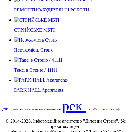
РЕМОНТНО-БУДІВЕЛЬНІ РОБОТИ
СТРИЙСЬКЕ МБТІ
Нерухомість Стрия
Таксі в Стрию / 41111
PARK HALL Apartments
рек
дтп
промо
війна
військовополонені
еда
скала1911
спорт
тарифи
© 2014-2026. Інформаційне агентство "Діловий Стрий". Усі
права захищені.
Інформація
інформаційного агентства "Діловий Стрий"
є