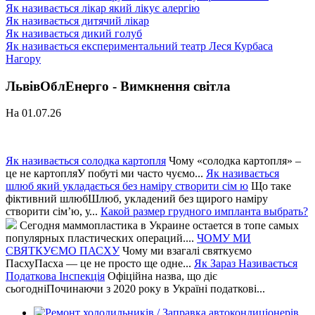
Як називається лікар який лікує алергію
Як називається дитячий лікар
Як називається дикий голуб
Як називається експериментальний театр Леся Курбаса
Нагору
ЛьвівОблЕнерго - Вимкнення світла
На 01.07.26
Як називається солодка картопля
Чому «солодка картопля» –
це не картопляУ побуті ми часто чуємо...
Як називається
шлюб який укладається без наміру створити сім ю
Що таке
фіктивний шлюбШлюб, укладений без щирого наміру
створити сім’ю, у...
Какой размер грудного импланта выбрать?
Сегодня маммопластика в Украине остается в топе самых
популярных пластических операций....
ЧОМУ МИ
СВЯТКУЄМО ПАСХУ
Чому ми взагалі святкуємо
ПасхуПасха — це не просто ще одне...
Як Зараз Називається
Податкова Інспекція
Офіційна назва, що діє
сьогодніПочинаючи з 2020 року в Україні податкові...