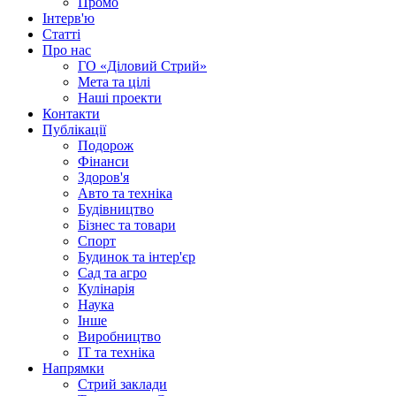
Промо
Інтерв'ю
Статті
Про нас
ГО «Діловий Стрий»
Мета та цілі
Наші проекти
Контакти
Публікації
Подорож
Фінанси
Здоров'я
Авто та техніка
Будівництво
Бізнес та товари
Спорт
Будинок та інтер'єр
Сад та агро
Кулінарія
Наука
Інше
Виробництво
IT та техніка
Напрямки
Стрий заклади