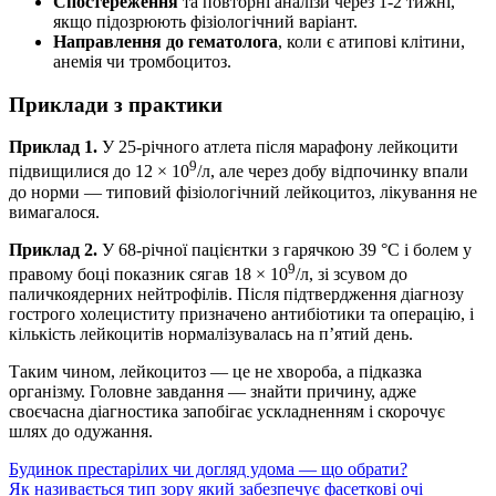
Спостереження
та повторні аналізи через 1-2 тижні,
якщо підозрюють фізіологічний варіант.
Направлення до гематолога
, коли є атипові клітини,
анемія чи тромбоцитоз.
Приклади з практики
Приклад 1.
У 25-річного атлета після марафону лейкоцити
9
підвищилися до 12 × 10
/л, але через добу відпочинку впали
до норми — типовий фізіологічний лейкоцитоз, лікування не
вимагалося.
Приклад 2.
У 68-річної пацієнтки з гарячкою 39 °C і болем у
9
правому боці показник сягав 18 × 10
/л, зі зсувом до
паличкоядерних нейтрофілів. Після підтвердження діагнозу
гострого холециститу призначено антибіотики та операцію, і
кількість лейкоцитів нормалізувалась на п’ятий день.
Таким чином, лейкоцитоз — це не хвороба, а підказка
організму. Головне завдання — знайти причину, адже
своєчасна діагностика запобігає ускладненням і скорочує
шлях до одужання.
Будинок престарілих чи догляд удома — що обрати?
Як називається тип зору який забезпечує фасеткові очі