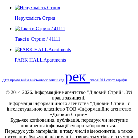
Нерухомість Стрия
Таксі в Стрию / 41111
PARK HALL Apartments
рек
дтп
промо
війна
військовополонені
еда
скала1911
спорт
тарифи
© 2014-2026. Інформаційне агентство "Діловий Стрий". Усі
права захищені.
Інформація
інформаційного агентства "Діловий Стрий"
є
інтелектуальною власністю ТОВ «Інформаційне агентство
«Діловий Стрий»
Будь-яке копiювання, публiкацiя, передрук чи наступне
поширення iнформацiї суворо забороняється.
Передрук усіх матеріалів, в тому числі відеосюжетів, а також
цитування будь-якої інформації дозволяється тільки за умови