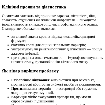
Клінічні прояви та діагностика
Симптоми залежать від причини: гарячка, пітливість, біль,
слабкість, схуднення чи збільшені лімфовузли. Лейкоцитоз
іноді виявляють випадково під час профілактичного огляду.
Стандартне обстеження включає:
загальний аналіз крові з підрахунком лейкоцитарної
формули;
біохімію крові для оцінки запальних маркерів;
ультразвукову чи рентгенологічну діагностику — пошук
джерела інфекції;
при підозрі на онкогематологію — імунофенотипування,
цитогенетику, трепанобіопсію кісткового мозку.
Як лікар вирішує проблему
Етіологічне лікування
: антибіотики при бактеріях,
противірусні або протигрибкові засоби за показаннями.
Протизапальна терапія
— нестероїдні або гормони,
якщо процес аутоімунний.
Корекція ліків
: скасування препаратів, що могли
спровокувати підвищення.