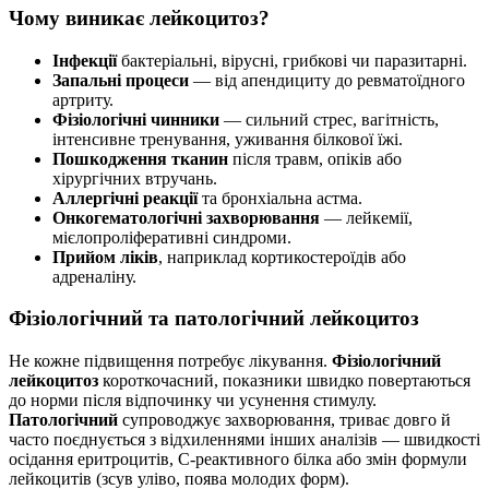
Чому виникає лейкоцитоз?
Інфекції
бактеріальні, вірусні, грибкові чи паразитарні.
Запальні процеси
— від апендициту до ревматоїдного
артриту.
Фізіологічні чинники
— сильний стрес, вагітність,
інтенсивне тренування, уживання білкової їжі.
Пошкодження тканин
після травм, опіків або
хірургічних втручань.
Аллергічні реакції
та бронхіальна астма.
Онкогематологічні захворювання
— лейкемії,
мієлопроліферативні синдроми.
Прийом ліків
, наприклад кортикостероїдів або
адреналіну.
Фізіологічний та патологічний лейкоцитоз
Не кожне підвищення потребує лікування.
Фізіологічний
лейкоцитоз
короткочасний, показники швидко повертаються
до норми після відпочинку чи усунення стимулу.
Патологічний
супроводжує захворювання, триває довго й
часто поєднується з відхиленнями інших аналізів — швидкості
осідання еритроцитів, С-реактивного білка або змін формули
лейкоцитів (зсув уліво, поява молодих форм).