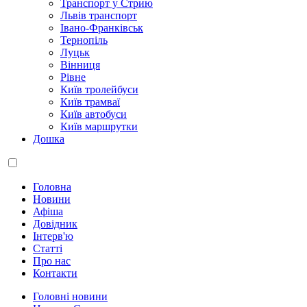
Транспорт у Стрию
Львів транспорт
Івано-Франківськ
Тернопіль
Луцьк
Вінниця
Рівне
Київ тролейбуси
Київ трамваї
Київ автобуси
Київ маршрутки
Дошка
Головна
Новини
Афіша
Довідник
Інтерв'ю
Статті
Про нас
Контакти
Головні новини