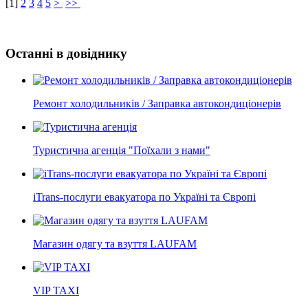
[
1
]
2
3
4
5
>
>>
Останні в довіднику
Ремонт холодильників / Заправка автокондиціонерів
Туристична агенція "Поїхали з нами"
iTrans-послуги евакуатора по Україні та Європі
Магазин одягу та взуття LAUFAM
VIP TAXI