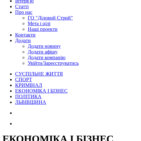
Інтерв'ю
Статті
Про нас
ГО "Діловий Стрий"
Мета і цілі
Наші проекти
Контакти
Додати
Додати новину
Додати афішу
Додати компанію
Увійти/Зареєструватись
СУСПІЛЬНЕ ЖИТТЯ
СПОРТ
КРИМІНАЛ
ЕКОНОМІКА І БІЗНЕС
ПОЛІТИКА
ЛЬВІВЩИНА
ЕКОНОМІКА І БІЗНЕС