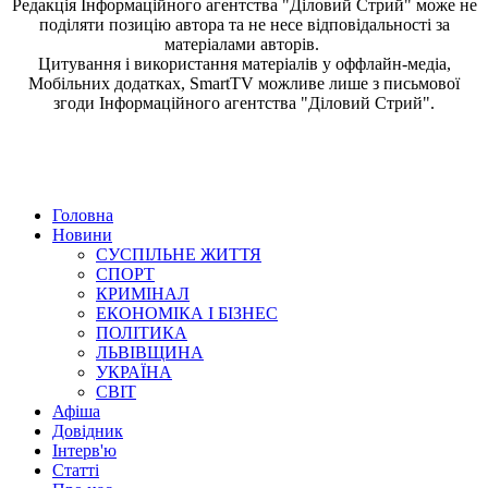
Редакція
Інформаційного агентства "Діловий Стрий"
може не
поділяти позицію автора та не несе відповідальності за
матеріалами авторів.
Цитування і використання матеріалів у оффлайн-медіа,
Мобільних додатках, SmartTV можливе лише з письмової
згоди
Інформаційного агентства "
Діловий Стрий".
Головна
Новини
СУСПІЛЬНЕ ЖИТТЯ
СПОРТ
КРИМІНАЛ
ЕКОНОМІКА І БІЗНЕС
ПОЛІТИКА
ЛЬВІВЩИНА
УКРАЇНА
СВІТ
Афіша
Довідник
Інтерв'ю
Статті