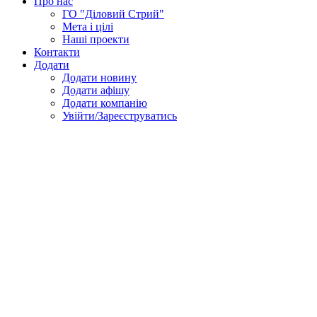
Про нас
ГО "Діловий Стрий"
Мета і цілі
Наші проекти
Контакти
Додати
Додати новину
Додати афішу
Додати компанію
Увійти/Зареєструватись