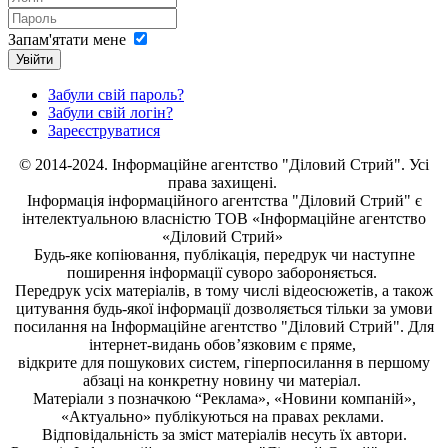
Запам'ятати мене
Увійти
Забули свій пароль?
Забули свій логін?
Зареєструватися
© 2014-2024. Інформаційне агентство "Діловий Стрий". Усі
права захищені.
Інформація
інформаційного агентства "Діловий Стрий"
є
інтелектуальною власністю ТОВ «Інформаційне агентство
«Діловий Стрий»
Будь-яке копiювання, публiкацiя, передрук чи наступне
поширення iнформацiї суворо забороняється.
Передрук усіх матеріалів, в тому числі відеосюжетів, а також
цитування будь-якої інформації дозволяється тільки за умови
посилання на
Інформаційне агентство "Діловий Стрий"
. Для
інтернет-видань обов’язковим є пряме,
відкрите для пошукових систем, гіперпосилання в першому
абзаці на конкретну новину чи матеріал.
Матеріали з позначкою “Реклама», «Новини компаній»,
«Актуально» публікуються на правах реклами.
Відповідальність за зміст матеріалів несуть їх автори.