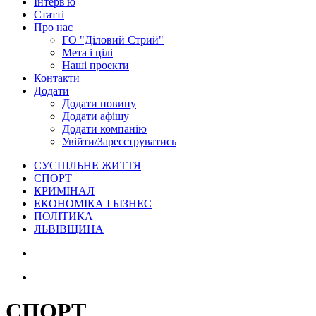
Інтерв'ю
Статті
Про нас
ГО "Діловий Стрий"
Мета і цілі
Наші проекти
Контакти
Додати
Додати новину
Додати афішу
Додати компанію
Увійти/Зареєструватись
СУСПІЛЬНЕ ЖИТТЯ
СПОРТ
КРИМІНАЛ
ЕКОНОМІКА І БІЗНЕС
ПОЛІТИКА
ЛЬВІВЩИНА
СПОРТ