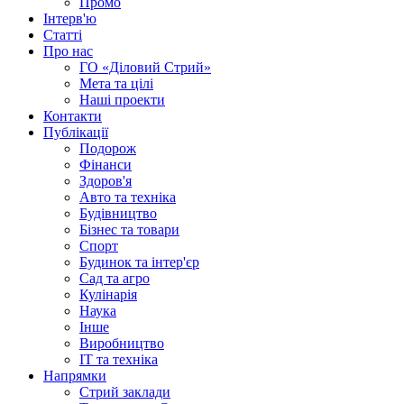
Промо
Інтерв'ю
Статті
Про нас
ГО «Діловий Стрий»
Мета та цілі
Наші проекти
Контакти
Публікації
Подорож
Фінанси
Здоров'я
Авто та техніка
Будівництво
Бізнес та товари
Спорт
Будинок та інтер'єр
Сад та агро
Кулінарія
Наука
Інше
Виробництво
IT та техніка
Напрямки
Стрий заклади