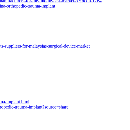
anufacturers-for-the-middle-east-market-330fcdf01764
na-orthopedic-trauma-implant
ts-suppliers-for-malaysias-surgical-device-market
uma-implant.html
hopedic-trauma-implant?source=share