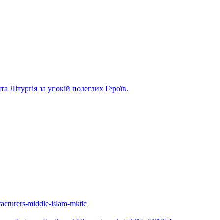
та Літургія за упокій полеглих Героїв.
acturers-middle-islam-mktlc