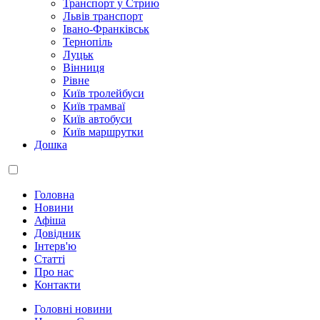
Транспорт у Стрию
Львів транспорт
Івано-Франківськ
Тернопіль
Луцьк
Вінниця
Рівне
Київ тролейбуси
Київ трамваї
Київ автобуси
Київ маршрутки
Дошка
Головна
Новини
Афіша
Довідник
Інтерв'ю
Статті
Про нас
Контакти
Головні новини