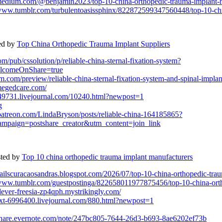
/medium.com/@benjamin2023/top-10-china-orthopedic-trauma-implant-m
/www.tumblr.com/turbulentoasissphinx/822872599347560448/top-10-chi
ed by
Top China Orthopedic Trauma Implant Suppliers
om/pub/cssolution/p/reliable-china-sternal-fixation-system?
comeOnShare=true
sm.com/preview/reliable-china-sternal-fixation-system-and-spinal-implan
megedcare.com/
6949731.livejournal.com/10240.html?newpost=1
g
patreon.com/LindaBryson/posts/reliable-china-164185865?
aign=postshare_creator&utm_content=join_link
sted by
Top 10 china orthopedic trauma implant manufacturers
/nailscuracaosandras.blogspot.com/2026/07/top-10-china-orthopedic-tra
/www.tumblr.com/guestpostinga/822658011977875456/top-10-china-ort
clever-freesia-zp4qph.mystrikingly.com/
/ext-6996400.livejournal.com/880.html?newpost=1
/share.evernote.com/note/247bc805-7644-26d3-b693-8ae6202ef73b