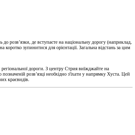
 до розв’язки, де вступаєте на національну дорогу (наприклад,
на коротко зупинитися для орієнтації. Загальна відстань за цим
 регіональної дороги. З центру Стрия виїжджайте на
но позначеній розв’язці необхідно з'їхати у напрямку Хуста. Цей
чих краєвидів.