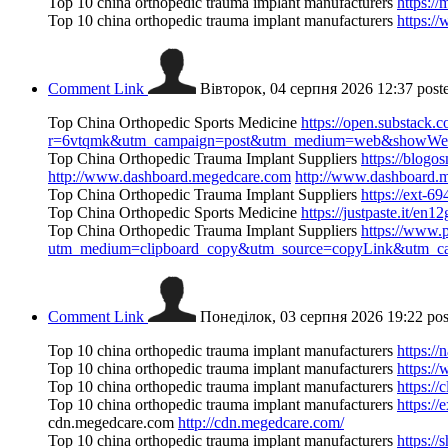
Top 10 china orthopedic trauma implant manufacturers
https:/
Top 10 china orthopedic trauma implant manufacturers
https:/
Comment Link
Вівторок, 04 серпня 2026 12:37
post
Top China Orthopedic Sports Medicine
https://open.substack.c
r=6vtqmk&utm_campaign=post&utm_medium=web&showWel
Top China Orthopedic Trauma Implant Suppliers
https://blogo
http://www.dashboard.megedcare.com
http://www.dashboard.
Top China Orthopedic Trauma Implant Suppliers
https://ext-
Top China Orthopedic Sports Medicine
https://justpaste.it/en12
Top China Orthopedic Trauma Implant Suppliers
https://www.
utm_medium=clipboard_copy&utm_source=copyLink&utm_camp
Comment Link
Понеділок, 03 серпня 2026 19:22
po
Top 10 china orthopedic trauma implant manufacturers
https:/
Top 10 china orthopedic trauma implant manufacturers
https:/
Top 10 china orthopedic trauma implant manufacturers
https://
Top 10 china orthopedic trauma implant manufacturers
https:/
cdn.megedcare.com
http://cdn.megedcare.com/
Top 10 china orthopedic trauma implant manufacturers
https:/