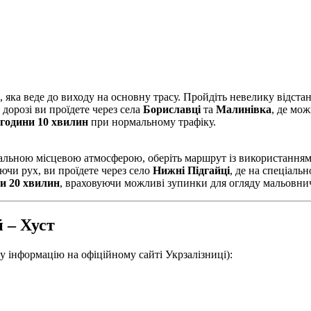
ка веде до виходу на основну трасу. Пройдіть невелику відстань
 дорозі ви проїдете через села
Бориславці
та
Малинівка
, де мож
 години 10 хвилин
при нормальному трафіку.
кальною місцевою атмосферою, оберіть маршрут із використанням
ючи рух, ви проїдете через село
Нижні Підгайці
, де на спеціаль
ни 20 хвилин
, враховуючи можливі зупинки для огляду мальовни
 – Хуст
у інформацію на офіційному сайті Укрзалізниці):