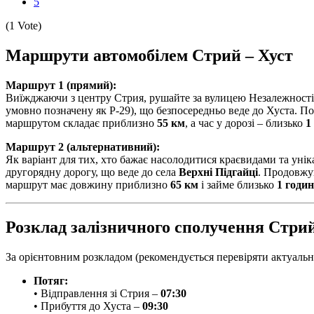
5
(1 Vote)
Маршрути автомобілем Стрий – Хуст
Маршрут 1 (прямий):
Виїжджаючи з центру Стрия, рушайте за вулицею Незалежності, я
умовно позначену як Р-29), що безпосередньо веде до Хуста. По
маршрутом складає приблизно
55 км
, а час у дорозі – близько
1
Маршрут 2 (альтернативний):
Як варіант для тих, хто бажає насолодитися краєвидами та уні
другорядну дорогу, що веде до села
Верхні Підгайці
. Продовжу
маршрут має довжину приблизно
65 км
і займе близько
1 годи
Розклад залізничного сполучення Стрий
За орієнтовним розкладом (рекомендується перевіряти актуальн
Потяг:
• Відправлення зі Стрия –
07:30
• Прибуття до Хуста –
09:30