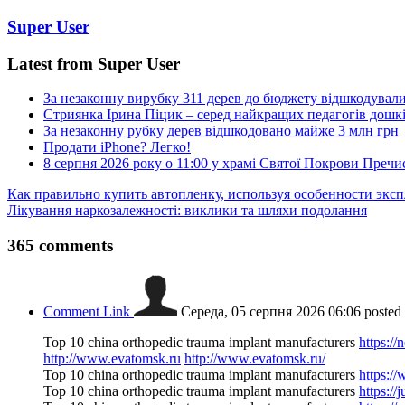
Super User
Latest from Super User
За незаконну вирубку 311 дерев до бюджету відшкодувал
Стриянка Ірина Піцик – серед найкращих педагогів дошкі
За незаконну рубку дерев відшкодовано майже 3 млн грн
Продати iPhone? Легко!
8 серпня 2026 року о 11:00 у храмі Святої Покрови Пречис
Как правильно купить автопленку, используя особенности эк
Лікування наркозалежності: виклики та шляхи подолання
365
comments
Comment Link
Середа, 05 серпня 2026 06:06
posted
Top 10 china orthopedic trauma implant manufacturers
https:/
http://www.evatomsk.ru
http://www.evatomsk.ru/
Top 10 china orthopedic trauma implant manufacturers
https:/
Top 10 china orthopedic trauma implant manufacturers
https://j