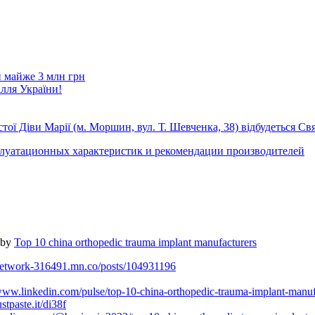
и майже 3 млн грн
лля України!
тої Діви Марії (м. Моршин, вул. Т. Шевченка, 38) відбудеться Свя
сплуатационных характеристик и рекомендации производителей
 by
Top 10 china orthopedic trauma implant manufacturers
/network-316491.mn.co/posts/104931196
/www.linkedin.com/pulse/top-10-china-orthopedic-trauma-implant-manuf
ustpaste.it/di38f