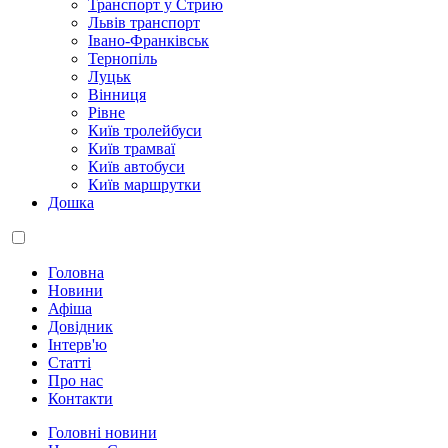
Транспорт у Стрию
Львів транспорт
Івано-Франківськ
Тернопіль
Луцьк
Вінниця
Рівне
Київ тролейбуси
Київ трамваї
Київ автобуси
Київ маршрутки
Дошка
Головна
Новини
Афіша
Довідник
Інтерв'ю
Статті
Про нас
Контакти
Головні новини