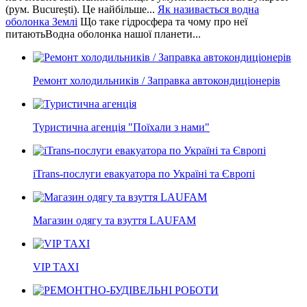
(рум. București). Це найбільше...
Як називається водна
оболонка Землі
Що таке гідросфера та чому про неї
питаютьВодна оболонка нашої планети...
Ремонт холодильників / Заправка автокондиціонерів
Туристична агенція "Поїхали з нами"
iTrans-послуги евакуатора по Україні та Європі
Магазин одягу та взуття LAUFAM
VIP TAXI