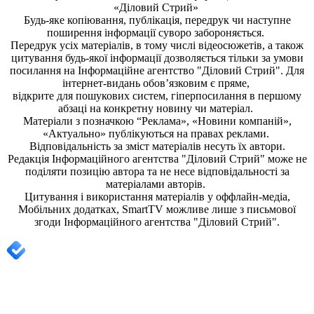
«Діловий Стрий»
Будь-яке копiювання, публiкацiя, передрук чи наступне
поширення iнформацiї суворо забороняється.
Передрук усіх матеріалів, в тому числі відеосюжетів, а також
цитування будь-якої інформації дозволяється тільки за умови
посилання на
Інформаційне агентство "Діловий Стрий"
. Для
інтернет-видань обов’язковим є пряме,
відкрите для пошукових систем, гіперпосилання в першому
абзаці на конкретну новину чи матеріал.
Матеріали з позначкою “Реклама», «Новини компаній»,
«Актуально» публікуються на правах реклами.
Відповідальність за зміст матеріалів несуть їх автори.
Редакція
Інформаційного агентства "Діловий Стрий"
може не
поділяти позицію автора та не несе відповідальності за
матеріалами авторів.
Цитування і використання матеріалів у оффлайн-медіа,
Мобільних додатках, SmartTV можливе лише з письмової
згоди
Інформаційного агентства "
Діловий Стрий".