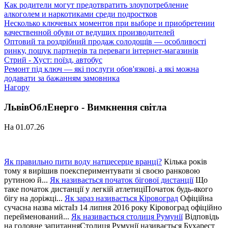
Как родители могут предотвратить злоупотребление
алкоголем и наркотиками среди подростков
Несколько ключевых моментов при выборе и приобретении
качественной обуви от ведущих производителей
Оптовий та роздрібний продаж солодощів — особливості
ринку, пошук партнерів та переваги інтернет-магазинів
Стрий - Хуст: поїзд, автобус
Ремонт під ключ — які послуги обов'язкові, а які можна
додавати за бажанням замовника
Нагору
ЛьвівОблЕнерго - Вимкнення світла
На 01.07.26
Як правильно пити воду натщесерце вранці?
Кілька років
тому я вирішив поекспериментувати зі своєю ранковою
рутиною й...
Як називається початок бігової дистанції
Що
таке початок дистанції у легкій атлетиціПочаток будь-якого
бігу на доріжці...
Як зараз називається Кіровоград
Офіційна
сучасна назва містаІз 14 липня 2016 року Кіровоград офіційно
перейменований...
Як називається столиця Румунії
Відповідь
на головне запитанняСтолиця Румунії називається Бухарест