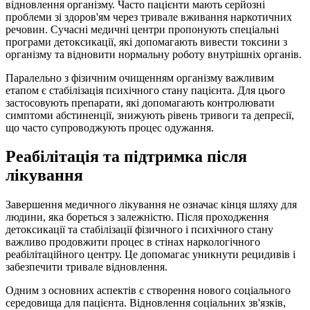
відновлення організму. Часто пацієнти мають серйозні
проблеми зі здоров'ям через тривале вживання наркотичних
речовин. Сучасні медичні центри пропонують спеціальні
програми детоксикації, які допомагають вивести токсини з
організму та відновити нормальну роботу внутрішніх органів.
Паралельно з фізичним очищенням організму важливим
етапом є стабілізація психічного стану пацієнта. Для цього
застосовують препарати, які допомагають контролювати
симптоми абстиненції, знижують рівень тривоги та депресії,
що часто супроводжують процес одужання.
Реабілітація та підтримка після
лікування
Завершення медичного лікування не означає кінця шляху для
людини, яка бореться з залежністю. Після проходження
детоксикації та стабілізації фізичного і психічного стану
важливо продовжити процес в стінах наркологічного
реабілітаційного центру. Це допомагає уникнути рецидивів і
забезпечити тривале відновлення.
Одним з основних аспектів є створення нового соціального
середовища для пацієнта. Відновлення соціальних зв'язків,