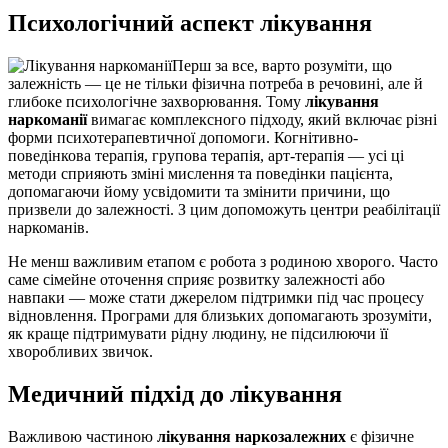
Психологічний аспект лікування
Перш за все, варто розуміти, що
залежність — це не тільки фізична потреба в речовині, але й
глибоке психологічне захворювання. Тому
лікування
наркоманії
вимагає комплексного підходу, який включає різні
форми психотерапевтичної допомоги. Когнітивно-
поведінкова терапія, групова терапія, арт-терапія — усі ці
методи сприяють зміні мислення та поведінки пацієнта,
допомагаючи йому усвідомити та змінити причини, що
призвели до залежності. З цим допоможуть центри реабілітації
наркоманів.
Не менш важливим етапом є робота з родиною хворого. Часто
саме сімейне оточення сприяє розвитку залежності або
навпаки — може стати джерелом підтримки під час процесу
відновлення. Програми для близьких допомагають зрозуміти,
як краще підтримувати рідну людину, не підсилюючи її
хворобливих звичок.
Медичний підхід до лікування
Важливою частиною
лікування наркозалежних
є фізичне