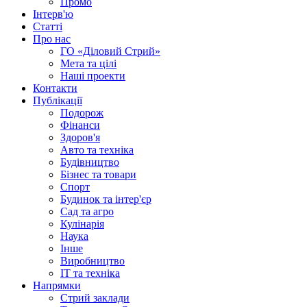
Промо
Інтерв'ю
Статті
Про нас
ГО «Діловий Стрий»
Мета та цілі
Наші проекти
Контакти
Публікації
Подорож
Фінанси
Здоров'я
Авто та техніка
Будівництво
Бізнес та товари
Спорт
Будинок та інтер'єр
Сад та агро
Кулінарія
Наука
Інше
Виробництво
IT та техніка
Напрямки
Стрий заклади