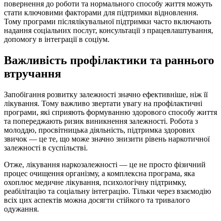
повернення до роботи та нормального способу життя можуть
стати ключовими факторами для підтримки відновлення.
Тому програми післялікувальної підтримки часто включають
надання соціальних послуг, консультації з працевлаштування,
допомогу в інтеграції в соціум.
Важливість профілактики та раннього
втручання
Запобігання розвитку залежності значно ефективніше, ніж її
лікування. Тому важливо звертати увагу на профілактичні
програми, які сприяють формуванню здорового способу життя
та попереджають ризик виникнення залежності. Робота з
молоддю, просвітницька діяльність, підтримка здорових
звичок — це те, що може значно знизити рівень наркотичної
залежності в суспільстві.
Отже, лікування наркозалежності — це не просто фізичний
процес очищення організму, а комплексна програма, яка
охоплює медичне лікування, психологічну підтримку,
реабілітацію та соціальну інтеграцію. Тільки через взаємодію
всіх цих аспектів можна досягти стійкого та тривалого
одужання.