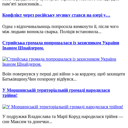
пам’яті захисників...
Конфлікт через російську музику стався на озері у…
Одна з відпочивальниць попросила вимкнути її, після чого
між людьми виникла сварка. Поліція встановила...
Стрийська громада попрощалася із захисником України
Іваном Шнайдером.
Воїн повернувся у перші дні війни з-за кордону, щоб захищати
Батьківщину.Чин похорону відбувся...
У Моршинській територіальній громаді народилася
трійня!
У подружжя Владислава та Марії Коруд народилася трійня —
син Максим та донечки...