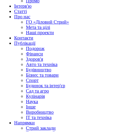
Промо
Інтерв'ю
Статті
Про нас
ГО «Діловий Стрий»
Мета та цілі
Наші проекти
Контакти
Публікації
Подорож
Фінанси
Здоров'я
Авто та техніка
Будівництво
Бізнес та товари
Спорт
Будинок та інтер'єр
Сад та агро
Кулінарія
Наука
Інше
Виробництво
IT та техніка
Напрямки
Стрий заклади