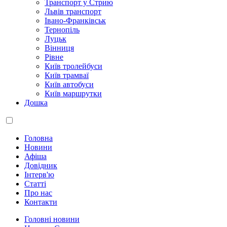
Транспорт у Стрию
Львів транспорт
Івано-Франківськ
Тернопіль
Луцьк
Вінниця
Рівне
Київ тролейбуси
Київ трамваї
Київ автобуси
Київ маршрутки
Дошка
Головна
Новини
Афіша
Довідник
Інтерв'ю
Статті
Про нас
Контакти
Головні новини