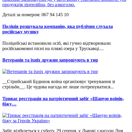
Деталі за номером: 067 94 145 10
Поліція розшукала компанію, яка публічно слухала
російську музику
Поліцейські встановили осіб, які гучно відтворювали
російськомовні пісні на пляжі озера у Трускавці....
Ветеранів та їхніх дружин запрошують в тир
__Стрийський Будинок воїна організовує тренування зі
стрільби__. Це чудова нагода не лише потренуватися...
Триває реєстрація на патріотичний забіг «Шаную воїнів,
біжу…
Забіг відбудеться у суботу, 29 серпня, у Львові з нагоди Дня