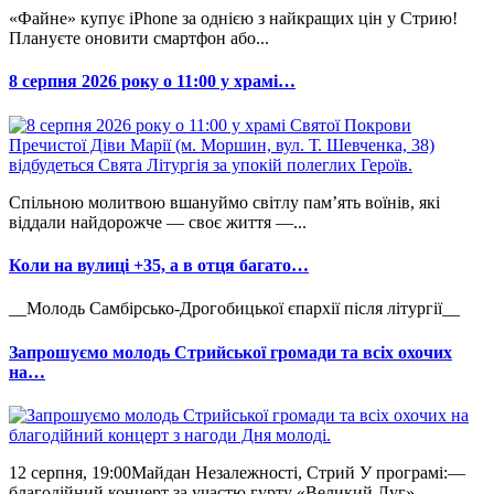
«Файне» купує iPhone за однією з найкращих цін у Стрию!
Плануєте оновити смартфон або...
8 серпня 2026 року о 11:00 у храмі…
Спільною молитвою вшануймо світлу пам’ять воїнів, які
віддали найдорожче — своє життя —...
Коли на вулиці +35, а в отця багато…
__Молодь Самбірсько-Дрогобицької єпархії після літургії__
Запрошуємо молодь Стрийської громади та всіх охочих
на…
12 серпня, 19:00Майдан Незалежності, Стрий У програмі:—
благодійний концерт за участю гурту «Великий Луг»...