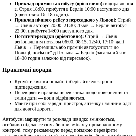
Приклад прямого автобусу (орієнтовно):
відправлення
зі Стрия 18:00, прибуття в Берлін 10:00 наступного дня
(орієнтовно 16–18 годин).
Приклад нічного рейсу з пересадкою у Львові:
Стрий
→ Львів автобус 20:00–21:30; Львів → Берлін автобус
22:30, прибуття 14:00 наступного дня.
Потяги/пересадки (орієнтовно):
Стрий → Львів
регіональним потягом 06:00, 08:15, 12:40, 17:10; далі
Львів → Перемишль або прямий автобус/потяг до
Польщі, потім поїзд Польща → Берлін (загальний час
18–30 годин залежно від пересадок).
Практичні поради
Купуйте квитки онлайн і зберігайте електронні
підтвердження.
Перевіряйте правила перевізника щодо повернення та
зміни дати — вони відрізняються.
Майте при собі зарядні пристрої, аптечку і змінний одяг
для довгої дороги.
Автобусні маршрути та розклади швидко змінюються,
особливо під час сезону або при змінах у прикордонному
контролі, тому рекомендую перед поїздкою перевірити
актуальний розклад на сайтах перевізників або на платформах