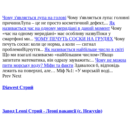
Чому з'являється лупа на голові
Чому з'являється лупа: головні
причиниЛупа – це не просто косметичний дефект,...
Як
називається час на одному меридіані в даний момент
Чому
«час на одному меридіані» має особливу назвуПоки у
смартфоні ми...
ЧОМУ ПЕЧУТЬ СОСКИ НА ГРУДЯХ
Чому
печуть соски: коли це норма, а коли — сигнал
проблемиВідчуття...
Як називається найбільше число в світі
Що ми взагалі називаємо «найбільшим числом»?Якщо
запитати математика, він одразу зауважить:...
Чому не можна
пити морську воду? Міфи та факти
Здавалося б, відповідь
лежить на поверхні, але… Міф №1: «У морській воді...
Prev
Next
Diawest Стрий
Завод Leoni Стрий - Леоні вакансії (с. Нежухів)