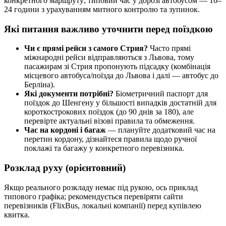
конкретного маршруту; типовий час у дорозі автобусом — 16–
24 години з урахуванням митного контролю та зупинок.
Які питання важливо уточнити перед поїздкою
Чи є прямі рейси з самого Стрия?
Часто прямі
міжнародні рейси відправляються з Львова, тому
пасажирам зі Стрия пропонують підсадку (комбінація
місцевого автобуса/поїзда до Львова і далі — автобус до
Берліна).
Які документи потрібні?
Біометричний паспорт для
поїздок до Шенгену у більшості випадків достатній для
короткострокових поїздок (до 90 днів за 180), але
перевірте актуальні візові правила та обмеження.
Час на кордоні і багаж
— плануйте додатковий час на
перетин кордону, дізнайтеся правила щодо ручної
поклажі та багажу у конкретного перевізника.
Розклад руху (орієнтовний)
Якщо реального розкладу немає під рукою, ось приклад
типового графіка; рекомендується перевіряти сайти
перевізників (FlixBus, локальні компанії) перед купівлею
квитка.