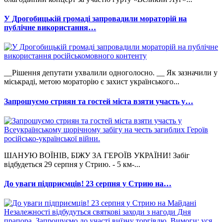
У Дрогобицькій громаді запровадили мораторій на
публічне використання…
__Рішення депутати ухвалили одноголосно. __ Як зазначили у
міськраді, метою мораторію є захист українського...
Запрошуємо стриян та гостей міста взяти участь у…
ШАНУЮ ВОЇНІВ, БІЖУ ЗА ГЕРОЇВ УКРАЇНИ! Забіг
відбудеться 29 серпня у Стрию. - 5 км-...
До уваги підприємців! 23 серпня у Стрию на…