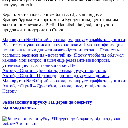
пошуку квитків.
Берлін: місто з населенням близько 3,7 млн, відоме
Бранденбурзькими воротами та Бундестагом; центральним
залізничним вузлом є Berlin Hauptbahnhof, звідки зручно
продовжити подорож по Європі.
Маршрутка №06 Стрий - розклад маршруту, графік та зупинки
Весь текст нужно писать на украинском. Нужна информация
по направлениям движения автобусов и поездов. Если есть
реальные расписания - вставляй их. Я хочу чтобы ты обдумал
каждый мой вопрос, нашел еще релевантные вопросы,
уточняющие, и дал полный ответ. Не
Автобус Стрий – Дрогобич, розклад руху та відстань
Автобус Стрий – Підгородці, розклад руху та відстань
Маршрутка №06 Стрий - розклад маршруту, графік та зупинки
Автобус Стрий – Дрогобич, розклад руху та відстань
Нагору
За незаконну вирубку 311 дерев до бюджету
відшкодували…