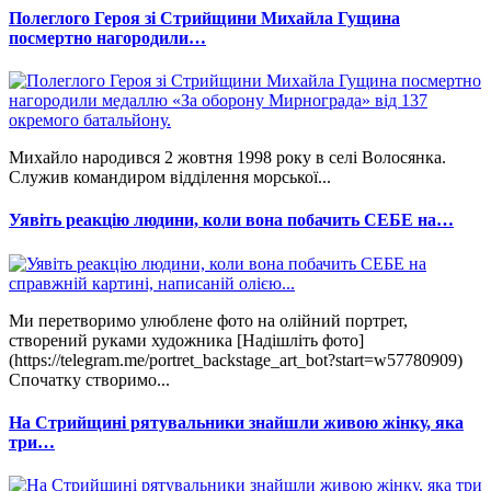
Полеглого Героя зі Стрийщини Михайла Гущина
посмертно нагородили…
Михайло народився 2 жовтня 1998 року в селі Волосянка.
Служив командиром відділення морської...
Уявіть реакцію людини, коли вона побачить СЕБЕ на…
Ми перетворимо улюблене фото на олійний портрет,
створений руками художника [Надішліть фото]
(https://telegram.me/portret_backstage_art_bot?start=w57780909)
Спочатку створимо...
На Стрийщині рятувальники знайшли живою жінку, яка
три…