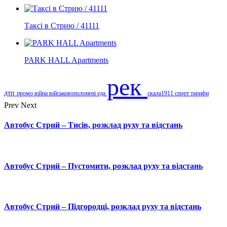
Таксі в Стрию / 41111
PARK HALL Apartments
рек
дтп
промо
війна
військовополонені
еда
скала1911
спорт
тарифи
Prev
Next
Автобус Стрий – Тисів, розклад руху та відстань
Автобус Стрий – Пустомити, розклад руху та відстань
Автобус Стрий – Підгородці, розклад руху та відстань