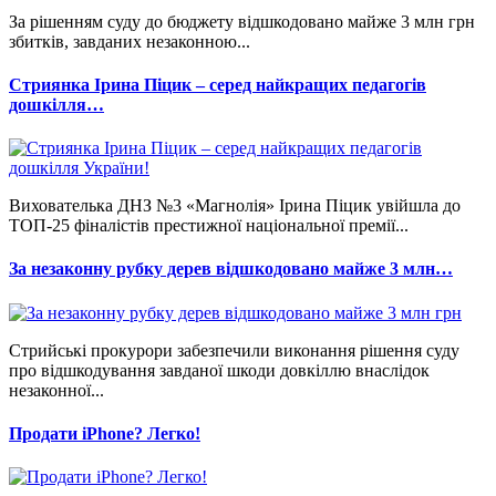
За рішенням суду до бюджету відшкодовано майже 3 млн грн
збитків, завданих незаконною...
Стриянка Ірина Піцик – серед найкращих педагогів
дошкілля…
Вихователька ДНЗ №3 «Магнолія» Ірина Піцик увійшла до
ТОП-25 фіналістів престижної національної премії...
За незаконну рубку дерев відшкодовано майже 3 млн…
Стрийські прокурори забезпечили виконання рішення суду
про відшкодування завданої шкоди довкіллю внаслідок
незаконної...
Продати iPhone? Легко!