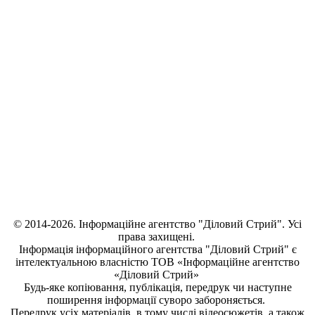
© 2014-2026. Інформаційне агентство "Діловий Стрий". Усі
права захищені.
Інформація
інформаційного агентства "Діловий Стрий"
є
інтелектуальною власністю ТОВ «Інформаційне агентство
«Діловий Стрий»
Будь-яке копiювання, публiкацiя, передрук чи наступне
поширення iнформацiї суворо забороняється.
Передрук усіх матеріалів, в тому числі відеосюжетів, а також