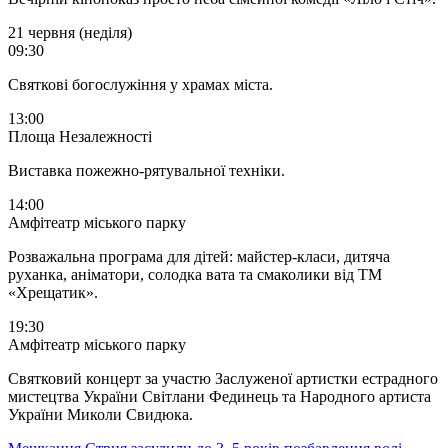
21 червня (неділя)
09:30
Святкові богослужіння у храмах міста.
13:00
Площа Незалежності
Виставка пожежно-рятувальної техніки.
14:00
Амфітеатр міського парку
Розважальна програма для дітей: майстер-класи, дитяча
руханка, аніматори, солодка вата та смаколики від ТМ
«Хрещатик».
19:30
Амфітеатр міського парку
Святковий концерт за участю Заслуженої артистки естрадного
мистецтва України Світлани Фединець та Народного артиста
України Миколи Свидюка.