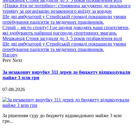
Мешканця Стрия засудили до 3, 5 років позбавлення волі
«Пішки йти не потрібно»: стриянина засуджено до реального
терміну за організацію незаконного виїзду за кордон
Ще дві амбулаторії у Стрийській громаді покращили умови
перебування пацієнтів та медичних працівників.
Стрий – місто спорту! І це щодня доводять наші спортсмени,
які здобувають найвищі нагороди спортивних змагань.
Мешканця Стрия засудили до 3, 5 років позбавлення волі
Ще дві амбулаторії у Стрийській громаді покращили умови
перебування пацієнтів та медичних працівників.
Нагору
Prev
Next
За незаконну вирубку 311 дерев до бюджету відшкодували
майже 3 млн грн
07-08-2026
За рішенням суду до бюджету відшкодовано майже 3 млн
грн...