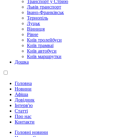
Транспорт у Стрию
Львів транспорт
Івано-Франківськ
Тернопіль
Луцьк
Вінниця
Рівне
Київ тролейбуси
Київ трамваї
Київ автобуси
Київ маршрутки
Дошка
Головна
Новини
Афіша
Довідник
Інтерв'ю
Статті
Про нас
Контакти
Головні новини