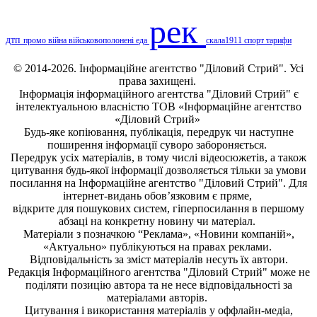
рек
дтп
промо
війна
військовополонені
еда
скала1911
спорт
тарифи
© 2014-2026. Інформаційне агентство "Діловий Стрий". Усі
права захищені.
Інформація
інформаційного агентства "Діловий Стрий"
є
інтелектуальною власністю ТОВ «Інформаційне агентство
«Діловий Стрий»
Будь-яке копiювання, публiкацiя, передрук чи наступне
поширення iнформацiї суворо забороняється.
Передрук усіх матеріалів, в тому числі відеосюжетів, а також
цитування будь-якої інформації дозволяється тільки за умови
посилання на
Інформаційне агентство "Діловий Стрий"
. Для
інтернет-видань обов’язковим є пряме,
відкрите для пошукових систем, гіперпосилання в першому
абзаці на конкретну новину чи матеріал.
Матеріали з позначкою “Реклама», «Новини компаній»,
«Актуально» публікуються на правах реклами.
Відповідальність за зміст матеріалів несуть їх автори.
Редакція
Інформаційного агентства "Діловий Стрий"
може не
поділяти позицію автора та не несе відповідальності за
матеріалами авторів.
Цитування і використання матеріалів у оффлайн-медіа,