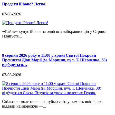
Продати iPhone? Легко!
07-08-2026
«Файне» купує iPhone за однією з найкращих цін у Стрию!
Плануєте...
8 серпня 2026 року о 11:00 у храмі Святої Покрови
Пречистої Діви Марії (м. Моршин, вул. Т. Шевченка, 38)
відбудеться…
07-08-2026
Спільною молитвою вшануймо світлу пам’ять воїнів, які
віддали найдорожче —...