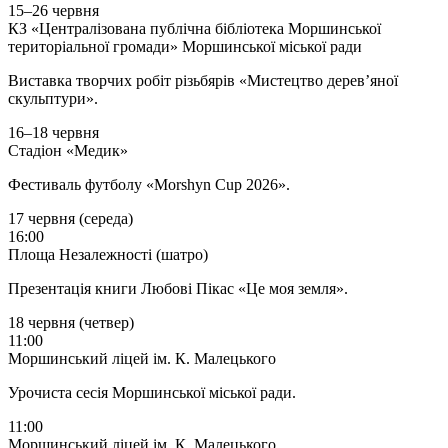
15–26 червня
КЗ «Централізована публічна бібліотека Моршинської
територіальної громади» Моршинської міської ради
Виставка творчих робіт різьбярів «Мистецтво дерев’яної
скульптури».
16–18 червня
Стадіон «Медик»
Фестиваль футболу «Morshyn Cup 2026».
17 червня (середа)
16:00
Площа Незалежності (шатро)
Презентація книги Любові Пікас «Це моя земля».
18 червня (четвер)
11:00
Моршинський ліцей ім. К. Малецького
Урочиста сесія Моршинської міської ради.
11:00
Моршинський ліцей ім. К. Малецького