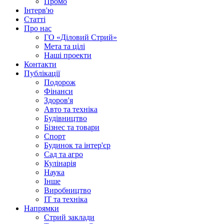
Промо
Інтерв'ю
Статті
Про нас
ГО «Діловий Стрий»
Мета та цілі
Наші проекти
Контакти
Публікації
Подорож
Фінанси
Здоров'я
Авто та техніка
Будівництво
Бізнес та товари
Спорт
Будинок та інтер'єр
Сад та агро
Кулінарія
Наука
Інше
Виробництво
IT та техніка
Напрямки
Стрий заклади