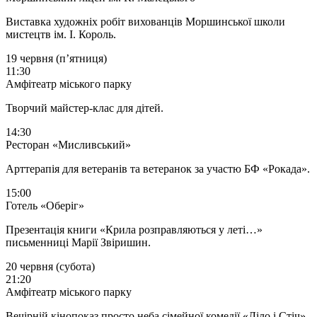
Виставка художніх робіт вихованців Моршинської школи
мистецтв ім. І. Король.
19 червня (пʼятниця)
11:30
Амфітеатр міського парку
Творчий майстер-клас для дітей.
14:30
Ресторан «Мисливський»
Арттерапія для ветеранів та ветеранок за участю БФ «Рокада».
15:00
Готель «Оберіг»
Презентація книги «Крила розправляються у леті…»
письменниці Марії Звіришин.
20 червня (субота)
21:20
Амфітеатр міського парку
Вечірній кінопоказ просто неба сімейної комедії «Ліло і Стіч».