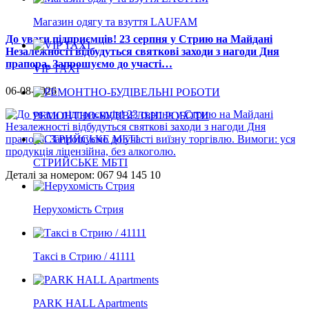
Магазин одягу та взуття LAUFAM
До уваги підприємців! 23 серпня у Стрию на Майдані
Незалежності відбудуться святкові заходи з нагоди Дня
прапора. Запрошуємо до участі…
VIP TAXI
06-08-2026
РЕМОНТНО-БУДІВЕЛЬНІ РОБОТИ
СТРИЙСЬКЕ МБТІ
Деталі за номером: 067 94 145 10
Нерухомість Стрия
Таксі в Стрию / 41111
PARK HALL Apartments