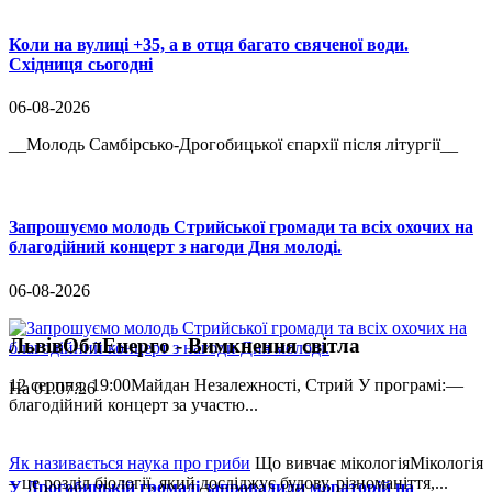
Коли на вулиці +35, а в отця багато свяченої води.
Східниця сьогодні
06-08-2026
__Молодь Самбірсько-Дрогобицької єпархії після літургії__
Запрошуємо молодь Стрийської громади та всіх охочих на
благодійний концерт з нагоди Дня молоді.
06-08-2026
ЛьвівОблЕнерго - Вимкнення світла
12 серпня, 19:00Майдан Незалежності, Стрий У програмі:—
На 01.07.26
благодійний концерт за участю...
Як називається наука про гриби
Що вивчає мікологіяМікологія
– це розділ біології, який досліджує будову, різноманіття,...
У Дрогобицькій громаді запровадили мораторій на