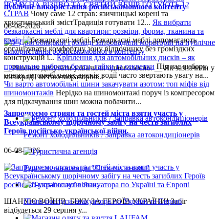
ЧОМУ НА РІЗДВО ТА СВЯТИЙ ВЕЧІР ГОТУЮТЬ 12
публічне використання російськомовного контенту
СТРАВ
Чому саме 12 страв: язичницькі корені та
християнський змістТрадиція готувати 12...
Як вибрати
06-08-2026
безкаркасні меблі для квартири: розміри, форма, тканина та
колір
Безкаркасні меблі допомагають
організувати комфортну зону відпочинку без громіздких
конструкцій і...
Кріплення для автомобільних дисків – як
правильно вибрати болти, гайки та секретки
Під час вибору
__Рішення депутати ухвалили одноголосно. __ Як зазначили у
нових автомобільних дисків водії часто звертають увагу на...
міськраді, метою мораторію...
Чи варто автомобільні шини закачувати азотом: топ міфів від
шиномонтажів
Нерідко на шиномонтажі поруч із компресором
для підкачування шин можна побачити...
Запрошуємо стриян та гостей міста взяти участь у
Всеукраїнському щорічному забігу на честь загиблих
Героїв російсько-української війни.
Ремонт холодильників / Заправка автокондиціонерів
06-08-2026
Туристична агенція "Поїхали з нами"
iTrans-послуги евакуатора по Україні та Європі
ШАНУЮ ВОЇНІВ, БІЖУ ЗА ГЕРОЇВ УКРАЇНИ! Забіг
відбудеться 29 серпня у...