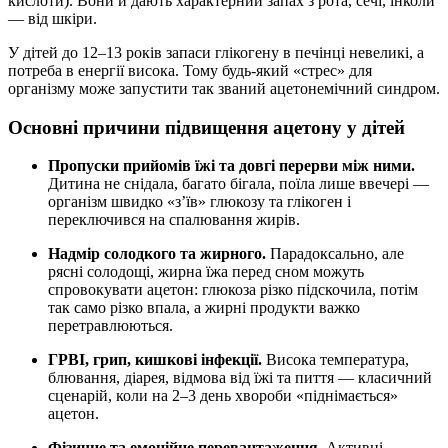
кислоти). Вони й дають характерний запах з рота, сечі, інколи
— від шкіри.
У дітей до 12–13 років запаси глікогену в печінці невеликі, а
потреба в енергії висока. Тому будь-який «стрес» для
організму може запустити так званий ацетонемічний синдром.
Основні причини підвищення ацетону у дітей
Пропуски прийомів їжі та довгі перерви між ними.
Дитина не снідала, багато бігала, поїла лише ввечері —
організм швидко «з’їв» глюкозу та глікоген і
переключився на спалювання жирів.
Надмір солодкого та жирного.
Парадоксально, але
рясні солодощі, жирна їжа перед сном можуть
спровокувати ацетон: глюкоза різко підскочила, потім
так само різко впала, а жирні продукти важко
перетравлюються.
ГРВІ, грип, кишкові інфекції.
Висока температура,
блювання, діарея, відмова від їжі та пиття — класичний
сценарій, коли на 2–3 день хвороби «піднімається»
ацетон.
Фізичне та емоційне перевантаження.
Активні