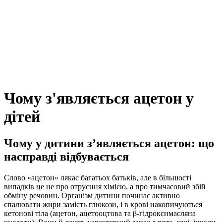
Чому з'являється ацетон у
дітей
Чому у дитини з’являється ацетон: що
насправді відбувається
Слово «ацетон» лякає багатьох батьків, але в більшості
випадків це не про отруєння хімією, а про тимчасовий збій
обміну речовин. Організм дитини починає активно
спалювати жири замість глюкози, і в крові накопичуються
кетонові тіла (ацетон, ацетооцтова та β-гідроксимасляна