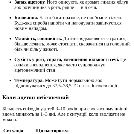
Запах ацетону.
Його описують як аромат гнилих яблук
або розчинника з рота, рідше — від сечі.
Блювання.
Часто багаторазове, не пов’язане з їжею.
Будь-яка спроба напоїти чи нагодувати закінчується
новим нападом.
Млявість, сонливість.
Дитина відмовляється гратися,
більше лежить, може стогнати, скаржитися на головний
біль чи біль у животі.
Сухість у роті, спрага, зменшення кількості сечі.
Це
ознаки зневоднення, яке часто супроводжує
ацетонемічний стан.
Температура.
Може бути нормальною або
підвищуватися до 37,5–38,5 °С на тлі інтоксикації.
Коли ацетон небезпечний
Більшість епізодів у дітей 3–10 років при своєчасному поїнні
вдома минають за 1–3 дні. Але є ситуації, коли зволікати не
можна.
Ситуація
Що насторожує