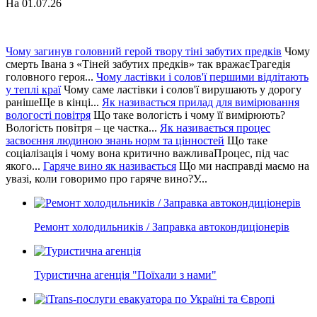
На 01.07.26
Чому загинув головний герой твору тіні забутих предків
Чому
смерть Івана з «Тіней забутих предків» так вражаєТрагедія
головного героя...
Чому ластівки і солов'ї першими відлітають
у теплі краї
Чому саме ластівки і солов'ї вирушають у дорогу
ранішеЩе в кінці...
Як називається прилад для вимірювання
вологості повітря
Що таке вологість і чому її вимірюють?
Вологість повітря – це частка...
Як називається процес
засвоєння людиною знань норм та цінностей
Що таке
соціалізація і чому вона критично важливаПроцес, під час
якого...
Гаряче вино як називається
Що ми насправді маємо на
увазі, коли говоримо про гаряче вино?У...
Ремонт холодильників / Заправка автокондиціонерів
Туристична агенція "Поїхали з нами"