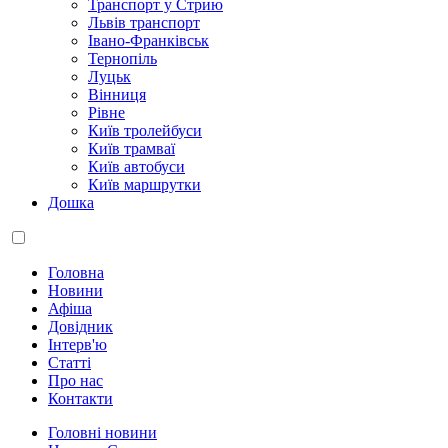
Транспорт у Стрию
Львів транспорт
Івано-Франківськ
Тернопіль
Луцьк
Вінниця
Рівне
Київ тролейбуси
Київ трамваї
Київ автобуси
Київ маршрутки
Дошка
Головна
Новини
Афіша
Довідник
Інтерв'ю
Статті
Про нас
Контакти
Головні новини