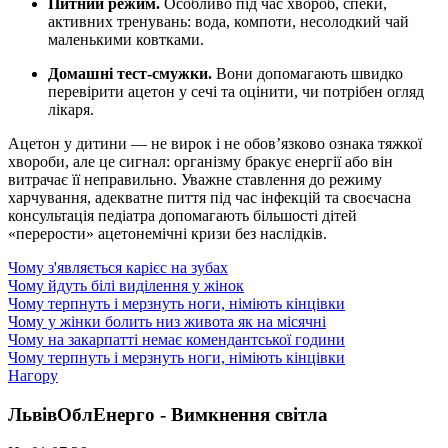
Питний режим.
Особливо під час хвороб, спеки,
активних тренувань: вода, компоти, несолодкий чай
маленькими ковтками.
Домашні тест-смужки.
Вони допомагають швидко
перевірити ацетон у сечі та оцінити, чи потрібен огляд
лікаря.
Ацетон у дитини — не вирок і не обов’язково ознака тяжкої
хвороби, але це сигнал: організму бракує енергії або він
витрачає її неправильно. Уважне ставлення до режиму
харчування, адекватне пиття під час інфекцій та своєчасна
консультація педіатра допомагають більшості дітей
«перерости» ацетонемічні кризи без наслідків.
Чому з'являється карієс на зубах
Чому йдуть білі виділення у жінок
Чому терпнуть і мерзнуть ноги, німіють кінцівки
Чому у жінки болить низ живота як на місячні
Чому на закарпатті немає комендантської години
Чому терпнуть і мерзнуть ноги, німіють кінцівки
Нагору
ЛьвівОблЕнерго - Вимкнення світла