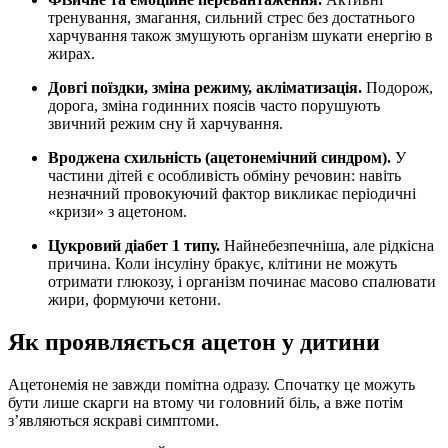
тренування, змагання, сильний стрес без достатнього
харчування також змушують організм шукати енергію в
жирах.
Довгі поїздки, зміна режиму, акліматизація.
Подорож,
дорога, зміна годинних поясів часто порушують
звичний режим сну й харчування.
Вроджена схильність (ацетонемічний синдром).
У
частини дітей є особливість обміну речовин: навіть
незначний провокуючий фактор викликає періодичні
«кризи» з ацетоном.
Цукровий діабет 1 типу.
Найнебезпечніша, але рідкісна
причина. Коли інсуліну бракує, клітини не можуть
отримати глюкозу, і організм починає масово спалювати
жири, формуючи кетони.
Як проявляється ацетон у дитини
Ацетонемія не завжди помітна одразу. Спочатку це можуть
бути лише скарги на втому чи головний біль, а вже потім
з’являються яскраві симптоми.