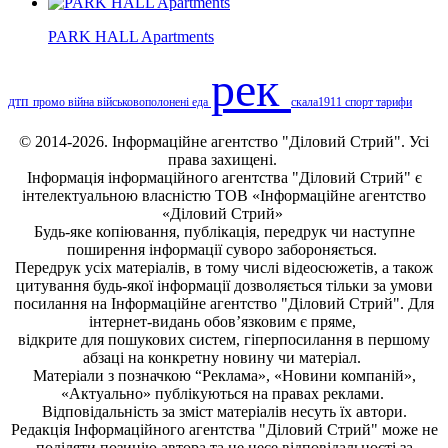
PARK HALL Apartments
рек
дтп
промо
війна
військовополонені
еда
скала1911
спорт
тарифи
© 2014-2026. Інформаційне агентство "Діловий Стрий". Усі
права захищені.
Інформація
інформаційного агентства "Діловий Стрий"
є
інтелектуальною власністю ТОВ «Інформаційне агентство
«Діловий Стрий»
Будь-яке копiювання, публiкацiя, передрук чи наступне
поширення iнформацiї суворо забороняється.
Передрук усіх матеріалів, в тому числі відеосюжетів, а також
цитування будь-якої інформації дозволяється тільки за умови
посилання на
Інформаційне агентство "Діловий Стрий"
. Для
інтернет-видань обов’язковим є пряме,
відкрите для пошукових систем, гіперпосилання в першому
абзаці на конкретну новину чи матеріал.
Матеріали з позначкою “Реклама», «Новини компаній»,
«Актуально» публікуються на правах реклами.
Відповідальність за зміст матеріалів несуть їх автори.
Редакція
Інформаційного агентства "Діловий Стрий"
може не
поділяти позицію автора та не несе відповідальності за