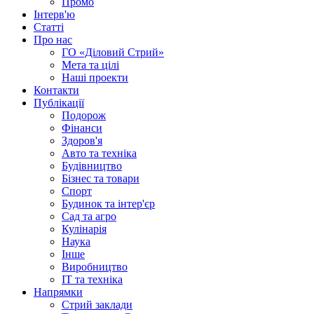
Промо
Інтерв'ю
Статті
Про нас
ГО «Діловий Стрий»
Мета та цілі
Наші проекти
Контакти
Публікації
Подорож
Фінанси
Здоров'я
Авто та техніка
Будівництво
Бізнес та товари
Спорт
Будинок та інтер'єр
Сад та агро
Кулінарія
Наука
Інше
Виробництво
IT та техніка
Напрямки
Стрий заклади