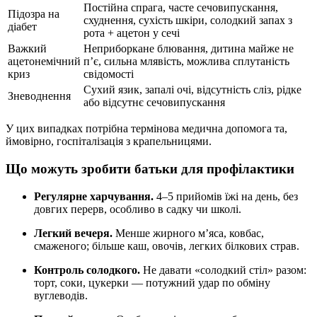
Постійна спрага, часте сечовипускання,
Підозра на
схуднення, сухість шкіри, солодкий запах з
діабет
рота + ацетон у сечі
Важкий
Неприборкане блювання, дитина майже не
ацетонемічний
п’є, сильна млявість, можлива сплутаність
криз
свідомості
Сухий язик, запалі очі, відсутність сліз, рідке
Зневоднення
або відсутнє сечовипускання
У цих випадках потрібна термінова медична допомога та,
ймовірно, госпіталізація з крапельницями.
Що можуть зробити батьки для профілактики
Регулярне харчування.
4–5 прийомів їжі на день, без
довгих перерв, особливо в садку чи школі.
Легкий вечеря.
Менше жирного м’яса, ковбас,
смаженого; більше каш, овочів, легких білкових страв.
Контроль солодкого.
Не давати «солодкий стіл» разом:
торт, соки, цукерки — потужний удар по обміну
вуглеводів.