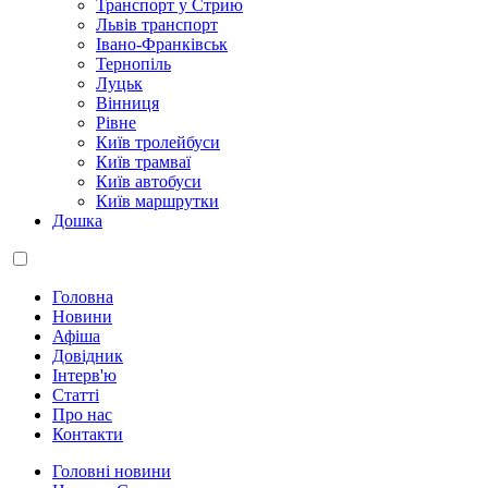
Транспорт у Стрию
Львів транспорт
Івано-Франківськ
Тернопіль
Луцьк
Вінниця
Рівне
Київ тролейбуси
Київ трамваї
Київ автобуси
Київ маршрутки
Дошка
Головна
Новини
Афіша
Довідник
Інтерв'ю
Статті
Про нас
Контакти
Головні новини