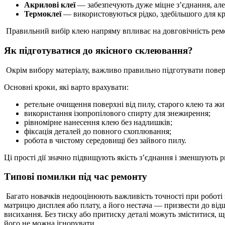
Акрилові клеї
— забезпечують дуже міцне з’єднання, але
Термоклеї
— використовуються рідко, здебільшого для кр
Правильний вибір клею напряму впливає на довговічність ремо
Як підготуватися до якісного склеювання?
Окрім вибору матеріалу, важливо правильно підготувати поверх
Основні кроки, які варто врахувати:
ретельне очищення поверхні від пилу, старого клею та жи
використання ізопропілового спирту для знежирення;
рівномірне нанесення клею без надлишків;
фіксація деталей до повного схоплювання;
робота в чистому середовищі без зайвого пилу.
Ці прості дії значно підвищують якість з’єднання і зменшують
Типові помилки під час ремонту
Багато новачків недооцінюють важливість точності при роботі
матрицю дисплея або плату, а його нестача — призвести до від
висихання. Без тиску або притиску деталі можуть зміститися, щ
його не можна ігнорувати.