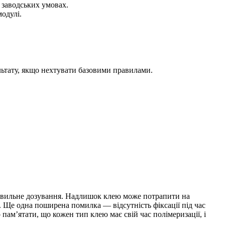
 заводських умовах.
одулі.
льтату, якщо нехтувати базовими правилами.
равильне дозування. Надлишок клею може потрапити на
. Ще одна поширена помилка — відсутність фіксації під час
пам’ятати, що кожен тип клею має свій час полімеризації, і