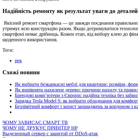
Надійність ремонту як результат уваги до деталей
Якісний ремонт смартфона — це завжди поєднання правильних м
утримує всю конструкцію разом. Якщо дотримуватися технології
смартфоні немає дрібниць. Кожен етап, від вибору клею до фіна
щоденного використання.
Теги:
рек
Схожі новини
Як вибрати безкаркасні меблі для квартири: розміри, форм
Як вирівняти нахилене дерево: причини нахилу та прави
Брендові комп’ютери з Європи: надійна техніка без зайви
Зарядка Tesla Model S: як вибрати обладнання для комфор
Безлімітний комфорт і захист заощаджень за кордоном з 
ЧОМУ ЗАВИСАЄ СМАРТ ТВ
ЧОМУ НЕ ДРУКУЄ ПРИНТЕР HP
Выделенный сервер с защитой от DDoS-атак