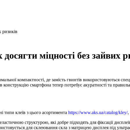
х ризиків
 досягти міцності без зайвих р
альної компактності, де замість гвинтів використовуються спец
 конструкцію смартфона тепер потребує акуратності та правильно
ні типи клеїв з цього асортимента
https://www.aks.ua/catalog/kley/
,
еластичною структурою, які добре підходять для фіксації дисплеї
истовується для склеювання скла з матрицею дисплея під ульт