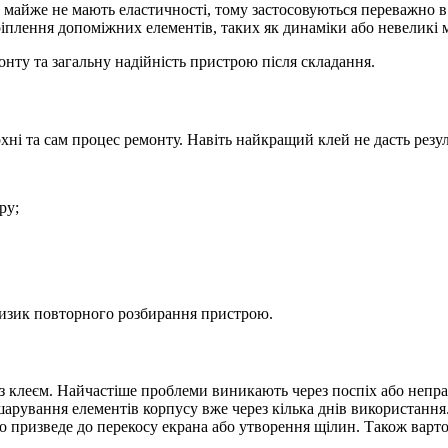
 майже не мають еластичності, тому застосовуються переважно в
іплення допоміжних елементів, таких як динаміки або невеликі м
нту та загальну надійність пристрою після складання.
ні та сам процес ремонту. Навіть найкращий клей не дасть резу
ру;
 ризик повторного розбирання пристрою.
 з клеєм. Найчастіше проблеми виникають через поспіх або неп
шарування елементів корпусу вже через кілька днів використання
о призведе до перекосу екрана або утворення щілин. Також варто 