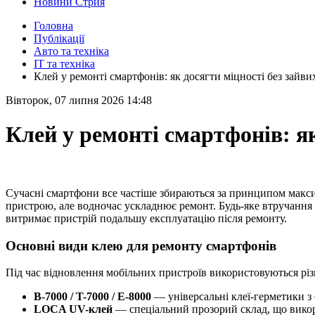
Новини Стрия
Головна
Публікації
Авто та техніка
IT та техніка
Клей у ремонті смартфонів: як досягти міцності без зайви
Вівторок, 07 липня 2026 14:48
Клей у ремонті смартфонів: як
Сучасні смартфони все частіше збираються за принципом максим
пристрою, але водночас ускладнює ремонт. Будь-яке втручання в
витримає пристрій подальшу експлуатацію після ремонту.
Основні види клею для ремонту смартфонів
Під час відновлення мобільних пристроїв використовуються різ
B-7000 / T-7000 / E-8000
— універсальні клеї-герметики з 
LOCA UV-клей
— спеціальний прозорий склад, що викор