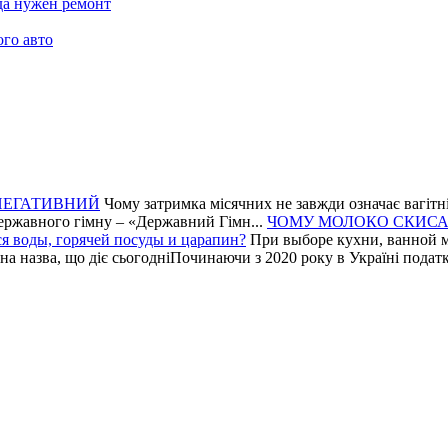
да нужен ремонт
ого авто
НЕГАТИВНИЙ
Чому затримка місячних не завжди означає вагітні
державного гімну – «Державний Гімн...
ЧОМУ МОЛОКО СКИС
я воды, горячей посуды и царапин?
При выборе кухни, ванной 
на назва, що діє сьогодніПочинаючи з 2020 року в Україні податко