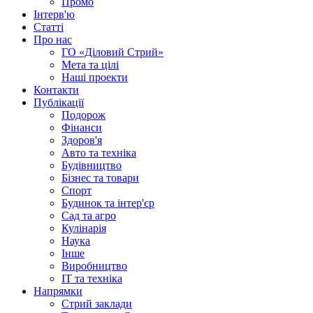
Промо
Інтерв'ю
Статті
Про нас
ГО «Діловий Стрий»
Мета та цілі
Наші проекти
Контакти
Публікації
Подорож
Фінанси
Здоров'я
Авто та техніка
Будівництво
Бізнес та товари
Спорт
Будинок та інтер'єр
Сад та агро
Кулінарія
Наука
Інше
Виробництво
IT та техніка
Напрямки
Стрий заклади