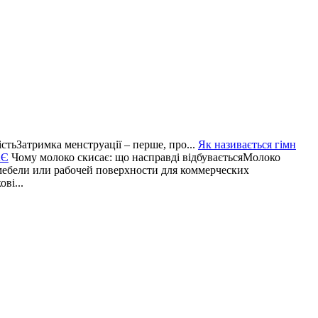
стьЗатримка менструації – перше, про...
Як називається гімн
АЄ
Чому молоко скисає: що насправді відбуваєтьсяМолоко
мебели или рабочей поверхности для коммерческих
ві...