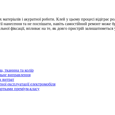
атеріалів і акуратної роботи. Клей у цьому процесі відіграє р
 нанесення та не поспішати, навіть самостійний ремонт може бу
льної фіксації, впливає на те, як довго пристрій залишатиметься
а, тканина та колір
льне виправлення
х витрат
тної експлуатації електромобіля
картками преміум-класу