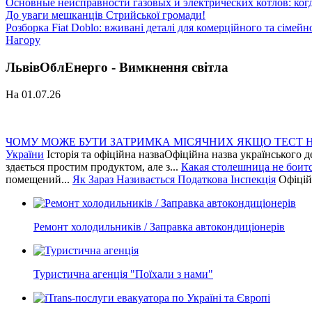
Основные неисправности газовых и электрических котлов: ког
До уваги мешканців Стрийської громади!
Розборка Fiat Doblo: вживані деталі для комерційного та сімейн
Нагору
ЛьвівОблЕнерго - Вимкнення світла
На 01.07.26
ЧОМУ МОЖЕ БУТИ ЗАТРИМКА МІСЯЧНИХ ЯКЩО ТЕСТ 
України
Історія та офіційна назваОфіційна назва українського 
здається простим продуктом, але з...
Какая столешница не боитс
помещений...
Як Зараз Називається Податкова Інспекція
Офіцій
Ремонт холодильників / Заправка автокондиціонерів
Туристична агенція "Поїхали з нами"