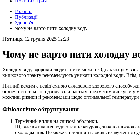
Новини Стрия
Головна
Публікації
Здоров'я
Чому не варто пити холодну воду
П'ятниця, 12 грудня 2025 12:28
Чому не варто пити холодну в
Холодну воду здоровій людині пити можна. Однак якщо у вас анг
кишкового тракту рекомендують уникати холодної води. Втім, ц
Питний режим є невід’ємною складовою здорового способу жит
безпечність такого підходу залишається предметом дискусій у ме
можливі ризики й рекомендації щодо оптимальної температури 
Фізіологічне обґрунтування
Термічний вплив на слизові оболонки.
Під час вживання води з температурою, значно нижчою за 
охолодження. Це може спричиняти локальне звуження суди