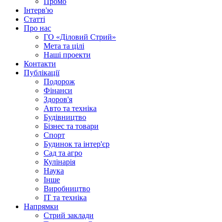
Промо
Інтерв'ю
Статті
Про нас
ГО «Діловий Стрий»
Мета та цілі
Наші проекти
Контакти
Публікації
Подорож
Фінанси
Здоров'я
Авто та техніка
Будівництво
Бізнес та товари
Спорт
Будинок та інтер'єр
Сад та агро
Кулінарія
Наука
Інше
Виробництво
IT та техніка
Напрямки
Стрий заклади