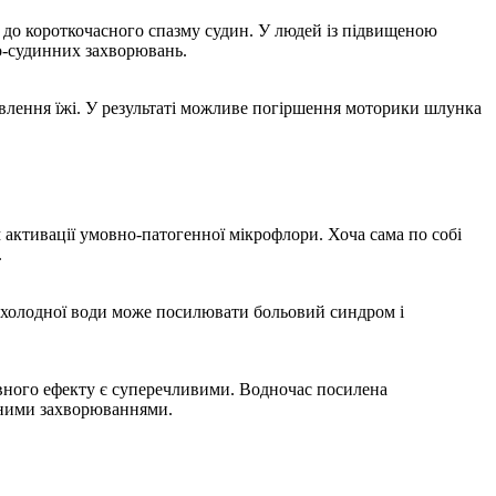
 до короткочасного спазму судин. У людей із підвищеною
во-судинних захворювань.
влення їжі. У результаті можливе погіршення моторики шлунка
 активації умовно-патогенної мікрофлори. Хоча сама по собі
.
 холодної води може посилювати больовий синдром і
ивного ефекту є суперечливими. Водночас посилена
чними захворюваннями.