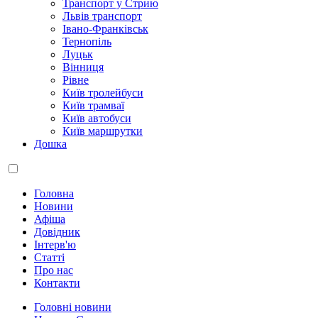
Транспорт у Стрию
Львів транспорт
Івано-Франківськ
Тернопіль
Луцьк
Вінниця
Рівне
Київ тролейбуси
Київ трамваї
Київ автобуси
Київ маршрутки
Дошка
Головна
Новини
Афіша
Довідник
Інтерв'ю
Статті
Про нас
Контакти
Головні новини