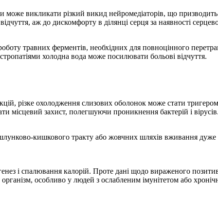
и може викликати різкий викид нейромедіаторів, що призводить
ідчуття, аж до дискомфорту в ділянці серця за наявності серце
роботу травних ферментів, необхідних для повноцінного перетра
астропатіями холодна вода може посилювати больові відчуття.
кцій, різке охолодження слизових оболонок може стати тригером
ти місцевий захист, полегшуючи проникнення бактерій і вірусів
и шлунково-кишкового тракту або жовчних шляхів вживання дуже
генез і спалювання калорій. Проте дані щодо вираженого позит
 організм, особливо у людей з ослабленим імунітетом або хроні