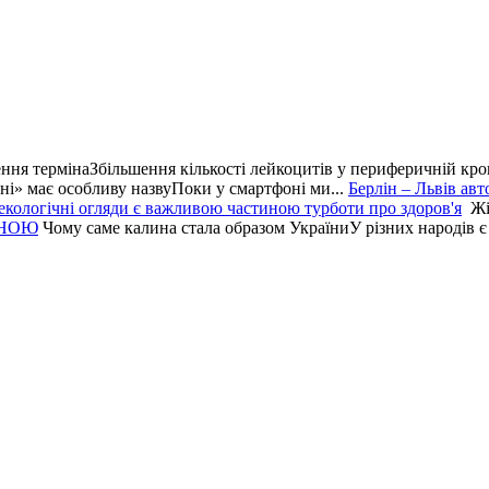
ння термінаЗбільшення кількості лейкоцитів у периферичній кров
ні» має особливу назвуПоки у смартфоні ми...
Берлін – Львів авт
некологічні огляди є важливою частиною турботи про здоров'я
Жі
ИНОЮ
Чому саме калина стала образом УкраїниУ різних народів є 