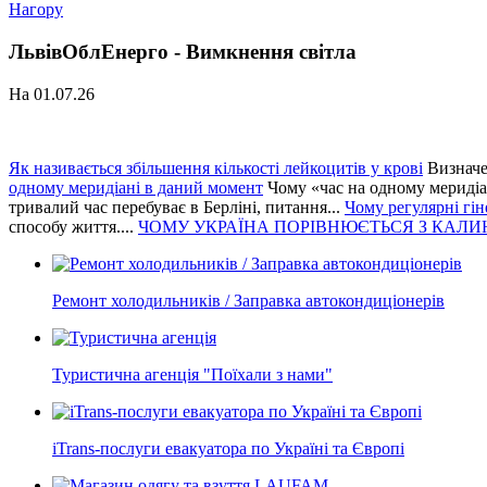
Нагору
ЛьвівОблЕнерго - Вимкнення світла
На 01.07.26
Як називається збільшення кількості лейкоцитів у крові
Визначе
одному меридіані в даний момент
Чому «час на одному меридіа
тривалий час перебуває в Берліні, питання...
Чому регулярні гі
способу життя....
ЧОМУ УКРАЇНА ПОРІВНЮЄТЬСЯ З КАЛ
Ремонт холодильників / Заправка автокондиціонерів
Туристична агенція "Поїхали з нами"
iTrans-послуги евакуатора по Україні та Європі