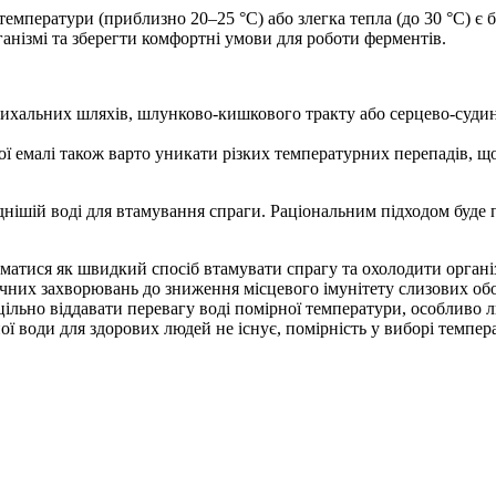
 температури (приблизно 20–25 °C) або злегка тепла (до 30 °C) є
анізмі та зберегти комфортні умови для роботи ферментів.
ихальних шляхів, шлунково-кишкового тракту або серцево-судин
ної емалі також варто уникати різких температурних перепадів,
днішій воді для втамування спраги. Раціональним підходом буде
атися як швидкий спосіб втамувати спрагу та охолодити організ
ічних захворювань до зниження місцевого імунітету слизових об
оцільно віддавати перевагу воді помірної температури, особлив
ої води для здорових людей не існує, помірність у виборі темпе