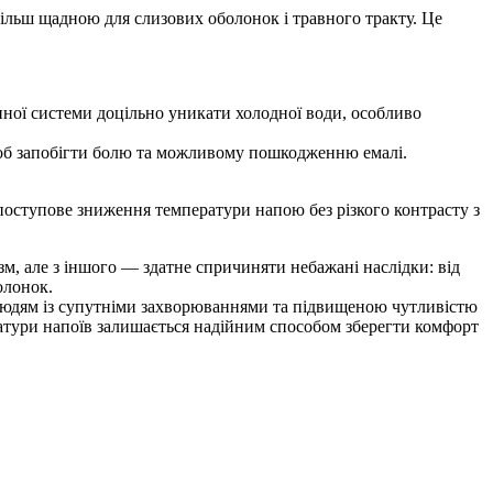
 більш щадною для слизових оболонок і травного тракту. Це
ної системи доцільно уникати холодної води, особливо
 щоб запобігти болю та можливому пошкодженню емалі.
 поступове зниження температури напою без різкого контрасту з
м, але з іншого — здатне спричиняти небажані наслідки: від
олонок.
о людям із супутніми захворюваннями та підвищеною чутливістю
ратури напоїв залишається надійним способом зберегти комфорт