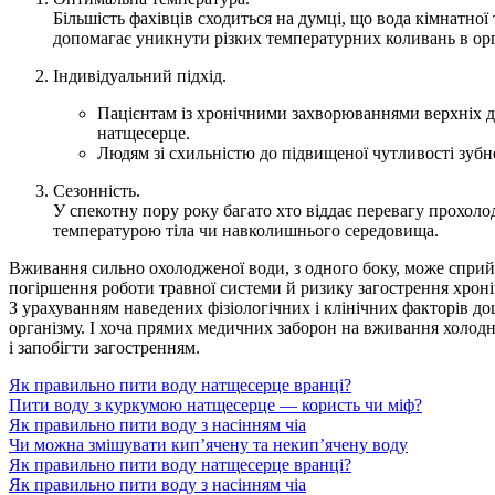
Більшість фахівців сходиться на думці, що вода кімнатної
допомагає уникнути різких температурних коливань в орг
Індивідуальний підхід.
Пацієнтам із хронічними захворюваннями верхніх д
натщесерце.
Людям зі схильністю до підвищеної чутливості зуб
Сезонність.
У спекотну пору року багато хто віддає перевагу прохоло
температурою тіла чи навколишнього середовища.
Вживання сильно охолодженої води, з одного боку, може сприйм
погіршення роботи травної системи й ризику загострення хрон
З урахуванням наведених фізіологічних і клінічних факторів д
організму. І хоча прямих медичних заборон на вживання холодн
і запобігти загостренням.
Як правильно пити воду натщесерце вранці?
Пити воду з куркумою натщесерце — користь чи міф?
Як правильно пити воду з насінням чіа
Чи можна змішувати кип’ячену та некип’ячену воду
Як правильно пити воду натщесерце вранці?
Як правильно пити воду з насінням чіа