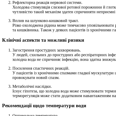
Рефлекторна реакція нервової системи.
Холодова стимуляція слизової ротової порожнини й глотк
чутливістю такий механізм здатен спричиняти неприємні в
Вплив на шлунково-кишковий тракт.
Різко охолоджена рідина може тимчасово уповільнювати 
та кишківника. Також у деяких пацієнтів із хронічними г
Клінічні аспекти та можливі ризики
Загострення простудних захворювань.
У людей, схильних до простудних або респіраторних інфе
холодна вода не спричиняє інфекцію, вона здатна знижува
Посилення спастичних реакцій.
У пацієнтів із хронічними спазмами гладкої мускулатур
провокувати новий спазм.
Метаболічні наслідки.
Існує гіпотеза, що холодна вода може стимулювати термо
терморегуляція може стати додатковим навантаженням на
Рекомендації щодо температури води
Оптимальна температура.