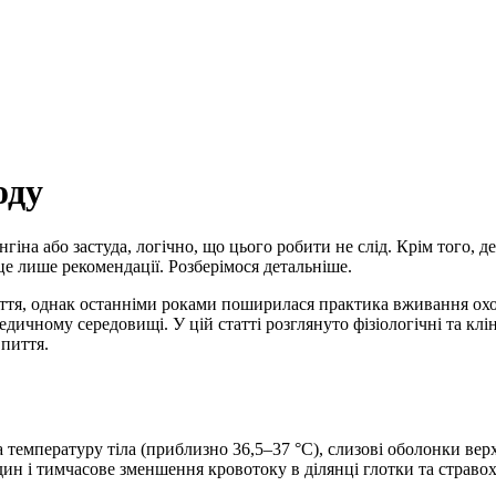
оду
іна або застуда, логічно, що цього робити не слід. Крім того, 
е лише рекомендації. Розберімося детальніше.
тя, однак останніми роками поширилася практика вживання охо
дичному середовищі. У цій статті розглянуто фізіологічні та клі
пиття.
температуру тіла (приблизно 36,5–37 °C), слизові оболонки верх
н і тимчасове зменшення кровотоку в ділянці глотки та стравох