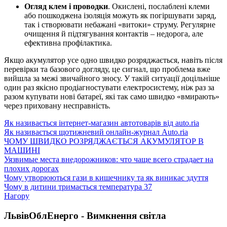
Огляд клем і проводки
. Окислені, послаблені клеми
або пошкоджена ізоляція можуть як погіршувати заряд,
так і створювати небажані «витоки» струму. Регулярне
очищення й підтягування контактів – недорога, але
ефективна профілактика.
Якщо акумулятор усе одно швидко розряджається, навіть після
перевірки та базового догляду, це сигнал, що проблема вже
вийшла за межі звичайного зносу. У такій ситуації доцільніше
один раз якісно продіагностувати електросистему, ніж раз за
разом купувати нові батареї, які так само швидко «вмирають»
через приховану несправність.
Як називається інтернет-магазин автотоварів від auto.ria
Як називається щотижневий онлайн-журнал Auto.ria
ЧОМУ ШВИДКО РОЗРЯДЖАЄТЬСЯ АКУМУЛЯТОР В
МАШИНІ
Уязвимые места внедорожников: что чаще всего страдает на
плохих дорогах
Чому утворюються гази в кишечнику та як виникає здуття
Чому в дитини тримається температура 37
Нагору
ЛьвівОблЕнерго - Вимкнення світла