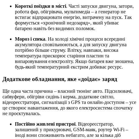
Короткі поїздки в місті
. Часті запуски двигуна, затори,
робота фар, обігрівача, мультимедіа – а генератор не
встигає відпрацювати енергію, витрачену на пуск. Так
формується «хронічний недозаряд», який убиває
батарею навіть без видимих поломок.
Мороз і спека
. На холоді хімічні процеси всередині
акумулятора сповільнюються, а для запуску двигуна
потрібно більше струму. Влітку, навпаки, висока
температура прискорює старіння пластин та
випаровування електроліту. Якщо батарея вже зношена,
будь-який температурний екстрим добиває ресурс.
Додаткове обладнання, яке «доїдає» заряд
Ще одна часта причина – власний тюнінг авто. Підсилювачі,
сабвуфери, обігріви сидінь і керма, додаткове світло,
відеореєстратори, сигналізації з GPS та онлайн-доступом – усе
це створює навантаження, до якого електросистема спочатку
не проєктувалась.
Постійно живлені пристрої
. Відеореєстратор,
залишений у прикурювачі, GSM‑маяк, роутер Wi‑Fi –
іноді вони споживають небагато, але за кілька діб