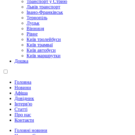
Транспорт у Стрию
Львів транспорт
Івано-Франківськ
Тернопіль
Луцьк
Вінниця
Рівне
Київ тролейбуси
Київ трамваї
Київ автобуси
Київ маршрутки
Дошка
Головна
Новини
Афіша
Довідник
Інтерв'ю
Статті
Про нас
Контакти
Головні новини