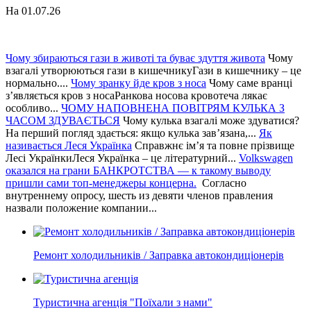
На 01.07.26
Чому збираються гази в животі та буває здуття живота
Чому
взагалі утворюються гази в кишечникуГази в кишечнику – це
нормально....
Чому зранку йде кров з носа
Чому саме вранці
з’являється кров з носаРанкова носова кровотеча лякає
особливо...
ЧОМУ НАПОВНЕНА ПОВІТРЯМ КУЛЬКА З
ЧАСОМ ЗДУВАЄТЬСЯ
Чому кулька взагалі може здуватися?
На перший погляд здається: якщо кулька зав’язана,...
Як
називається Леся Українка
Справжнє ім’я та повне прізвище
Лесі УкраїнкиЛеся Українка – це літературний...
Volkswagen
оказался на грани БАНКРОТСТВА — к такому выводу
пришли сами топ-менеджеры концерна.
Согласно
внутреннему опросу, шесть из девяти членов правления
назвали положение компании...
Ремонт холодильників / Заправка автокондиціонерів
Туристична агенція "Поїхали з нами"