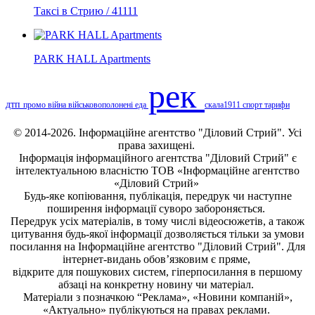
Таксі в Стрию / 41111
PARK HALL Apartments
рек
дтп
промо
війна
військовополонені
еда
скала1911
спорт
тарифи
© 2014-2026. Інформаційне агентство "Діловий Стрий". Усі
права захищені.
Інформація
інформаційного агентства "Діловий Стрий"
є
інтелектуальною власністю ТОВ «Інформаційне агентство
«Діловий Стрий»
Будь-яке копiювання, публiкацiя, передрук чи наступне
поширення iнформацiї суворо забороняється.
Передрук усіх матеріалів, в тому числі відеосюжетів, а також
цитування будь-якої інформації дозволяється тільки за умови
посилання на
Інформаційне агентство "Діловий Стрий"
. Для
інтернет-видань обов’язковим є пряме,
відкрите для пошукових систем, гіперпосилання в першому
абзаці на конкретну новину чи матеріал.
Матеріали з позначкою “Реклама», «Новини компаній»,
«Актуально» публікуються на правах реклами.