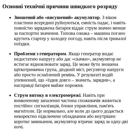
Основні технічні причини швидкого розряду
Зношений або «висушений» акумулятор
. З віком
пластини всередині руйнуються, ємність падає, і навіть
повністю заряджена батарея віддає струм значно менше
за паспортні значення. Типова ознака – машина погано
крутить стартер у холодну погоду, навіть після тривалої
поїздки.
Проблеми з генератором
. Якщо генератор видає
недостатню напругу або дає «скачки», акумулятор не
встигає відновлювати заряд. Це може бути зношена
щіткотримачна група, діодний міст, регулятор напруги
або просто ослаблений ремінь. У результаті водій
упевнений, що «їздив довго – значить, зарядив», а
насправді батарея майже порожня.
Струм витоку в електромережі
. Навіть при
вимкненому запаленні частина споживачів живиться
постійно: сигналізація, блоки управління, пам'ять
магнітоли. Це нормально, але коли до цього додається
некоректно підключене обладнання або внутрішнє
коротке замикання, акумулятор втрачає заряд за одну-дві
ночі.