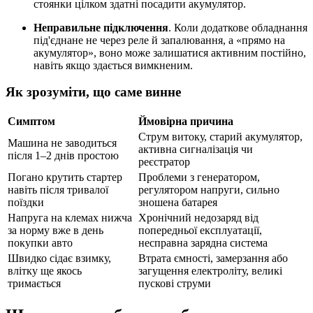
стоянки цілком здатні посадити акумулятор.
Неправильне підключення
. Коли додаткове обладнання
під'єднане не через реле й запалювання, а «прямо на
акумулятор», воно може залишатися активним постійно,
навіть якщо здається вимкненим.
Як зрозуміти, що саме винне
Симптом
Ймовірна причина
Струм витоку, старий акумулятор,
Машина не заводиться
активна сигналізація чи
після 1–2 днів простою
реєстратор
Погано крутить стартер
Проблеми з генератором,
навіть після тривалої
регулятором напруги, сильно
поїздки
зношена батарея
Напруга на клемах нижча
Хронічний недозаряд від
за норму вже в день
попередньої експлуатації,
покупки авто
несправна зарядна система
Швидко сідає взимку,
Втрата ємності, замерзання або
влітку ще якось
загущення електроліту, великі
тримається
пускові струми