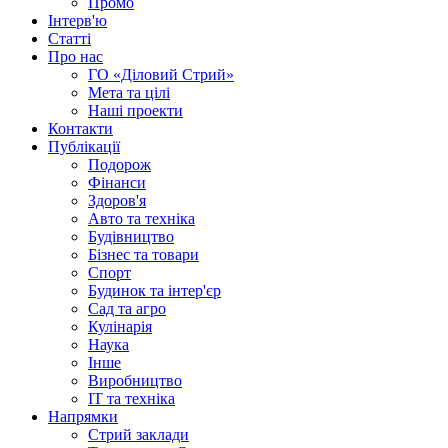
Промо
Інтерв'ю
Статті
Про нас
ГО «Діловий Стрий»
Мета та цілі
Наші проекти
Контакти
Публікації
Подорож
Фінанси
Здоров'я
Авто та техніка
Будівництво
Бізнес та товари
Спорт
Будинок та інтер'єр
Сад та агро
Кулінарія
Наука
Інше
Виробництво
IT та техніка
Напрямки
Стрий заклади