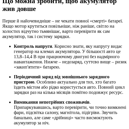
Що можна зробити, щоб акумулятор
жив довше
Перше й найочевидніше – не чекати повної «смерті» батареї.
Якщо мотор крутиться повільніше, ніж раніше, світло на
холостих відчутно тьмянішає, варто перевірити як сам
акумулятор, так і систему зарядки.
Контроль напруги
. Корисно знати, яку напругу видає
генератор на клемах акумулятора. У більшості авто це
13,8–14,4 В при працюючому двигуні без надмірного
навантаження. Нижче – недозаряд, суттєво вище – ризик
«закип'ятити» батарею.
Періодичний заряд від зовнішнього зарядного
пристрою
. Особливо актуально для тих, хто багато
їздить містом або рідко користується авто. Повний цикл
зарядки раз на кілька місяців помітно подовжує ресурс.
Вимикання непотрібних споживачів
.
Припаркувавшись, варто перевірити, чи точно вимкнені
фари, підсвітка салону, магнітола, підігріви. Звучить
банально, але саме «дрібниці» часто висмоктують
акумулятор за ніч.