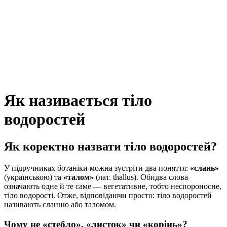
Як називається тіло
водоростей
Як коректно назвати тіло водоростей?
У підручниках ботаніки можна зустріти два поняття:
«слань»
(українською) та
«талом»
(лат. thallus). Обидва слова
означають одне й те саме — вегетативне, тобто неспороносне,
тіло водорості. Отже, відповідаючи просто: тіло водоростей
називають сланню або таломом.
Чому не «стебло», «листок» чи «корінь»?