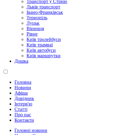
Транспорт у Стрию
Львів транспорт
Івано-Франківськ
Тернопіль
Луцьк
Вінниця
Рівне
Київ тролейбуси
Київ трамваї
Київ автобуси
Київ маршрутки
Дошка
Головна
Новини
Афіша
Довідник
Інтерв'ю
Статті
Про нас
Контакти
Головні новини