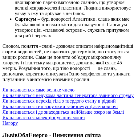
двошаровою паренхіматозною сланню, що утворює
великі яскраво-зелені пластини. Людина використовує
ульву в їжу та добуває з неї білок.
Саргасум
– бурі водорості Атлантики, слань яких має
бульбашкові пневматокісти для плавучості. Саргасум
утворює цілі «плаваючі острови», служить притулком
для риб і черепах.
Словом, поняття «слані» дозволяє описати найрізноманітніші
форми водоростей, не вдаючись до термінів, що стосуються
вищих рослин. Саме це поняття об’єднує мікроскопічну
хлорелу і гігантську макроцистис, довжина якої сягає 45
метрів. Розуміння того, що тіло водорості — це слань,
допомагає коректно описувати їхню морфологію та уникати
плутанини з анатомією наземних рослин.
Як називається саме велике число
Як називається нерухома частина генератора змінного струму
Як називається перехід тіла з твердого стану в рідкий
Як називається тип зору який забезпечує фасеткові очі
Як називається і де знаходиться найбільше озеро на Землі
Як називається колекціонування монет
Нагору
ЛьвівОблЕнерго - Вимкнення світла