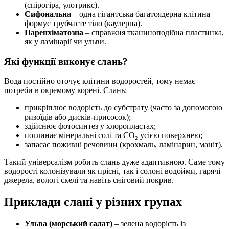
(спірогіра, улотрикс).
Сифональна
– одна гігантська багатоядерна клітина
формує трубчасте тіло (каулерпа).
Паренхіматозна
– справжня тканиноподібна пластинка,
як у ламінарії чи ульви.
Які функції виконує слань?
Вода постійно оточує клітини водоростей, тому немає
потреби в окремому корені. Слань:
прикріплює водорість до субстрату (часто за допомогою
ризоїдів або дисків-присосок);
здійснює фотосинтез у хлоропластах;
поглинає мінеральні солі та СО₂ усією поверхнею;
запасає поживні речовини (крохмаль, ламінарин, маніт).
Такий універсалізм робить слань дуже адаптивною. Саме тому
водорості колонізували як прісні, так і солоні водойми, гарячі
джерела, вологі скелі та навіть сніговий покрив.
Приклади слані у різних групах
Ульва (морський салат)
– зелена водорість із