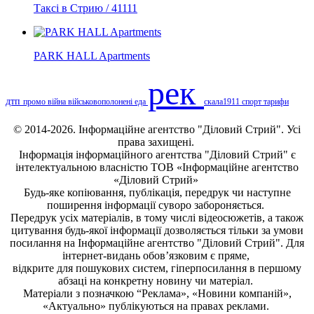
Таксі в Стрию / 41111
PARK HALL Apartments
рек
дтп
промо
війна
військовополонені
еда
скала1911
спорт
тарифи
© 2014-2026. Інформаційне агентство "Діловий Стрий". Усі
права захищені.
Інформація
інформаційного агентства "Діловий Стрий"
є
інтелектуальною власністю ТОВ «Інформаційне агентство
«Діловий Стрий»
Будь-яке копiювання, публiкацiя, передрук чи наступне
поширення iнформацiї суворо забороняється.
Передрук усіх матеріалів, в тому числі відеосюжетів, а також
цитування будь-якої інформації дозволяється тільки за умови
посилання на
Інформаційне агентство "Діловий Стрий"
. Для
інтернет-видань обов’язковим є пряме,
відкрите для пошукових систем, гіперпосилання в першому
абзаці на конкретну новину чи матеріал.
Матеріали з позначкою “Реклама», «Новини компаній»,
«Актуально» публікуються на правах реклами.