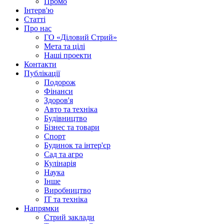
Промо
Інтерв'ю
Статті
Про нас
ГО «Діловий Стрий»
Мета та цілі
Наші проекти
Контакти
Публікації
Подорож
Фінанси
Здоров'я
Авто та техніка
Будівництво
Бізнес та товари
Спорт
Будинок та інтер'єр
Сад та агро
Кулінарія
Наука
Інше
Виробництво
IT та техніка
Напрямки
Стрий заклади