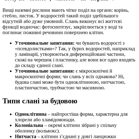
Вищі наземні рослини мають чітке поділ на органи: корінь,
стебло, листок. У водоростей такий поділ здебільшого
відсутній або дуже умовний. Слань виконує всі життєві
функції водночас: фотосинтезує, закріплюється у воді та
поглинає поживні речовини поверхнею клітин.
Уточнювальне запитання:
чи бувають водорості з
«псевдолистками»? Так, у бурих водоростей, наприклад
у ламінарії, утворюються диференційовані частини,
схожі на черешок і пластинку, але вони все одно входять
до складу єдиної слані.
Уточнювальне запитання:
є мікроскопічні й
макроскопічні форми; чи слань у всіх однакова? Ні,
будова слані може бути одноклітинною, нитчастою,
пластинчастою, трубчастою чи масивною.
Типи слані за будовою
Одноклітинна
– найпростіша форма, характерна для
хлорели або хламідомонади.
Колоніальна
– окремі клітини зібрані у спільну
оболонку (вольвокс).
Нитчаста
– клітини з’єднані у довгі ланцюжки