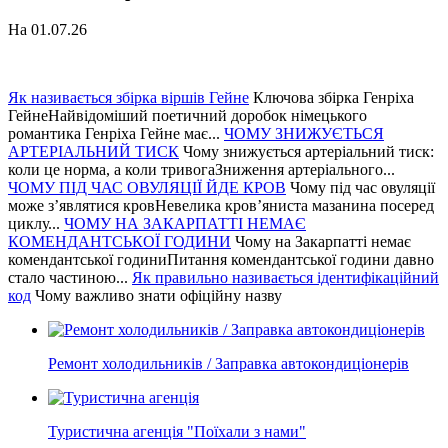
На 01.07.26
Як називається збірка віршів Гейне
Ключова збірка Генріха
ГейнеНайвідоміший поетичний доробок німецького
романтика Генріха Гейне має...
ЧОМУ ЗНИЖУЄТЬСЯ
АРТЕРІАЛЬНИЙ ТИСК
Чому знижується артеріальний тиск:
коли це норма, а коли тривогаЗниження артеріального...
ЧОМУ ПІД ЧАС ОВУЛЯЦІЇ ЙДЕ КРОВ
Чому під час овуляції
може з’являтися кровНевелика кров’яниста мазанина посеред
циклу...
ЧОМУ НА ЗАКАРПАТТІ НЕМАЄ
КОМЕНДАНТСЬКОЇ ГОДИНИ
Чому на Закарпатті немає
комендантської годиниПитання комендантської години давно
стало частиною...
Як правильно називається ідентифікаційний
код
Чому важливо знати офіційну назву
Ремонт холодильників / Заправка автокондиціонерів
Туристична агенція "Поїхали з нами"