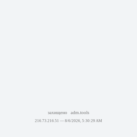
захищено
adm.tools
216.73.216.51 —
8/6/2026, 5:30:29 AM