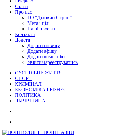
Інтерв'ю
Статті
Про нас
ГО "Діловий Стрий"
Мета і цілі
Наші проекти
Контакти
Додати
Додати новину
Додати афішу
Додати компанію
Увійти/Зареєструватись
СУСПІЛЬНЕ ЖИТТЯ
СПОРТ
КРИМІНАЛ
ЕКОНОМІКА І БІЗНЕС
ПОЛІТИКА
ЛЬВІВЩИНА