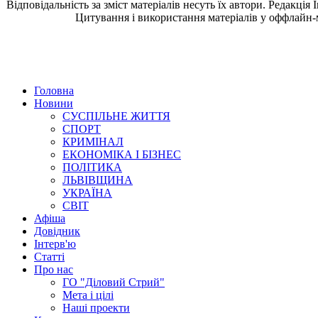
Відповідальність за зміст матеріалів несуть їх автори. Редакція
Цитування і використання матеріалів у оффлайн-
Головна
Новини
СУСПІЛЬНЕ ЖИТТЯ
СПОРТ
КРИМІНАЛ
ЕКОНОМІКА І БІЗНЕС
ПОЛІТИКА
ЛЬВІВЩИНА
УКРАЇНА
СВІТ
Афіша
Довідник
Інтерв'ю
Статті
Про нас
ГО "Діловий Стрий"
Мета і цілі
Наші проекти