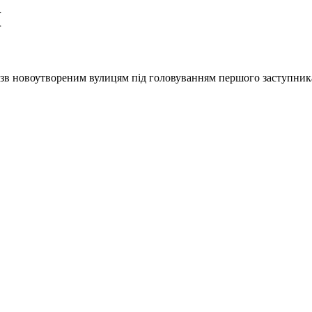
И
 назв новоутвореним вулицям під головуванням першого заступни