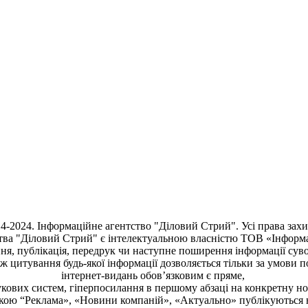
4-2024. Інформаційне агентство "Діловий Стрий". Усі права зах
тва "Діловий Стрий"
є інтелектуальною власністю ТОВ «Інформ
ня, публiкацiя, передрук чи наступне поширення iнформацiї сув
кож цитування будь-якої інформації дозволяється тільки за умови 
інтернет-видань обов’язковим є пряме,
кових систем, гіперпосилання в першому абзаці на конкретну н
чкою “Реклама», «Новини компаній», «Актуально» публікуються 