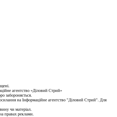
ищені.
аційне агентство «Діловий Стрий»
оро забороняється.
посилання на
Інформаційне агентство "Діловий Стрий"
. Для
овину чи матеріал.
на правах реклами.