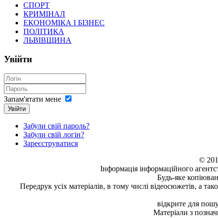
СПОРТ
КРИМІНАЛ
ЕКОНОМІКА І БІЗНЕС
ПОЛІТИКА
ЛЬВІВЩИНА
Увійти
Запам'ятати мене
Увійти
Забули свій пароль?
Забули свій логін?
Зареєструватися
© 201
Інформація
інформаційного агентс
Будь-яке копiюван
Передрук усіх матеріалів, в тому числі відеосюжетів, а та
відкрите для пошу
Матеріали з позна