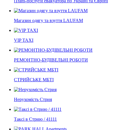
iTrans-послуги евакуатора по Україні та Європі
Магазин одягу та взуття LAUFAM
VIP TAXI
РЕМОНТНО-БУДІВЕЛЬНІ РОБОТИ
СТРИЙСЬКЕ МБТІ
Нерухомість Стрия
Таксі в Стрию / 41111