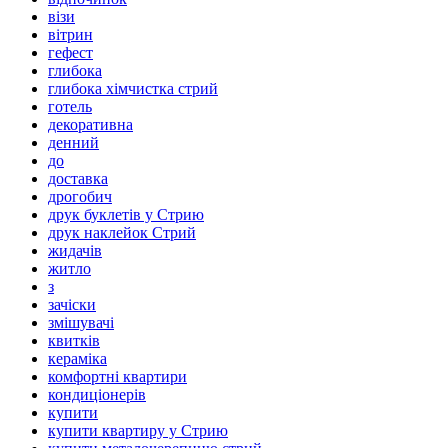
візи
вітрин
гефест
глибока
глибока хімчистка стрий
готель
декоративна
денний
до
доставка
дрогобич
друк буклетів у Стрию
друк наклейок Стрий
жидачів
житло
з
зачіски
змішувачі
квитків
кераміка
комфортні квартири
кондиціонерів
купити
купити квартиру у Стрию