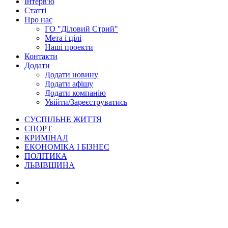
Інтерв'ю
Статті
Про нас
ГО "Діловий Стрий"
Мета і цілі
Наші проекти
Контакти
Додати
Додати новину
Додати афішу
Додати компанію
Увійти/Зареєструватись
СУСПІЛЬНЕ ЖИТТЯ
СПОРТ
КРИМІНАЛ
ЕКОНОМІКА І БІЗНЕС
ПОЛІТИКА
ЛЬВІВЩИНА