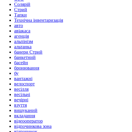
Солярій
Стрий
Тапки
Технічна інвентаризація
авто
авіакаса
агенція
альпінізм
альтанка
банери Стрий
банкетний
басейн
бронювання
бу
вантажні
велоспорт
весілля
весільні
вечірні
взуття
вишуканий
вкладання
відеооператор
відпочинкова зона
відпочинок