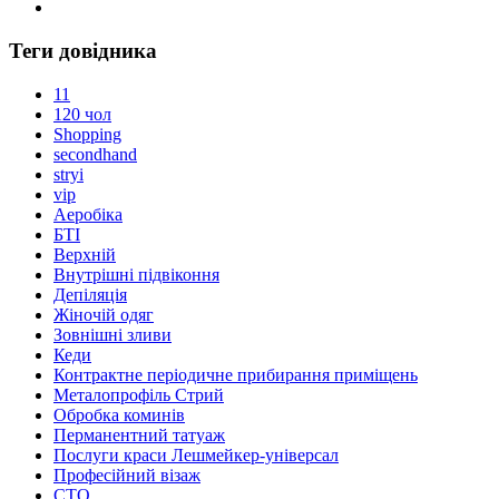
Теги довідника
11
120 чол
Shopping
secondhand
stryi
vip
Аеробіка
БТІ
Верхній
Внутрішні підвіконня
Депіляція
Жіночій одяг
Зовнішні зливи
Кеди
Контрактне періодичне прибирання приміщень
Металопрофіль Стрий
Обробка коминів
Перманентний татуаж
Послуги краси Лешмейкер-універсал
Професійний візаж
СТО