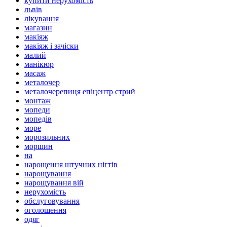
купити нерухомість
львів
лікування
магазин
макіяж
макіяж і зачіски
малий
манікюр
масаж
металочер
металочерепиця епіцентр стрий
монтаж
мопеди
мопедів
море
морозильних
моршин
на
нарощення штучних нігтів
нарощування
нарощування вій
нерухомість
обслуговування
оголошення
одяг