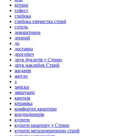
вітрин
гефест
глибока
глибока хімчистка стрий
готель
декоративна
денний
до
доставка
дрогобич
друк буклетів у Стрию
друк наклейок Стрий
жидачів
житло
з
зачіски
змішувачі
квитків
кераміка
комфортні квартири
кондиціонерів
купити
купити квартиру у Стрию
купити металочерепицю стрий