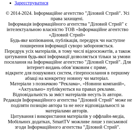
Зареєструватися
© 2014-2024. Інформаційне агентство "Діловий Стрий". Усі
права захищені.
Інформація
інформаційного агентства "Діловий Стрий"
є
інтелектуальною власністю ТОВ «Інформаційне агентство
«Діловий Стрий»
Будь-яке копiювання, публiкацiя, передрук чи наступне
поширення iнформацiї суворо забороняється.
Передрук усіх матеріалів, в тому числі відеосюжетів, а також
цитування будь-якої інформації дозволяється тільки за умови
посилання на
Інформаційне агентство "Діловий Стрий"
. Для
інтернет-видань обов’язковим є пряме,
відкрите для пошукових систем, гіперпосилання в першому
абзаці на конкретну новину чи матеріал.
Матеріали з позначкою “Реклама», «Новини компаній»,
«Актуально» публікуються на правах реклами.
Відповідальність за зміст матеріалів несуть їх автори.
Редакція
Інформаційного агентства "Діловий Стрий"
може не
поділяти позицію автора та не несе відповідальності за
матеріалами авторів.
Цитування і використання матеріалів у оффлайн-медіа,
Мобільних додатках, SmartTV можливе лише з письмової
згоди
Інформаційного агентства "
Діловий Стрий".