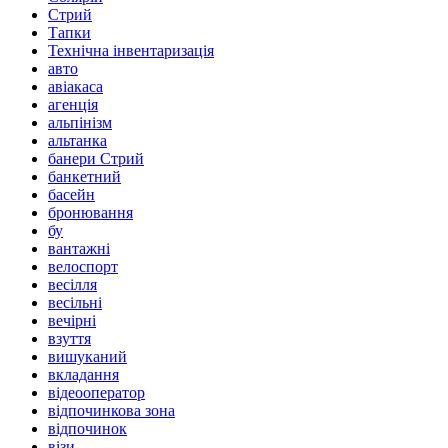
Стрий
Тапки
Технічна інвентаризація
авто
авіакаса
агенція
альпінізм
альтанка
банери Стрий
банкетний
басейн
бронювання
бу
вантажні
велоспорт
весілля
весільні
вечірні
взуття
вишуканий
вкладання
відеооператор
відпочинкова зона
відпочинок
візи