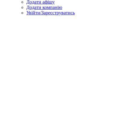
Додати афішу
Додати компанію
Увійти/Зареєструватись