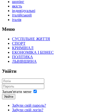
шопінг
якість
індивідуальні
італійський
італія
Меню
СУСПІЛЬНЕ ЖИТТЯ
СПОРТ
КРИМІНАЛ
ЕКОНОМІКА І БІЗНЕС
ПОЛІТИКА
ЛЬВІВЩИНА
Увійти
Запам'ятати мене
Увійти
Забули свій пароль?
Забули свій логін?