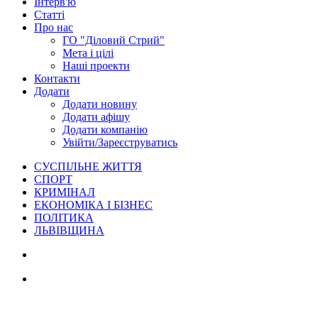
Інтерв'ю
Статті
Про нас
ГО "Діловий Стрий"
Мета і цілі
Наші проекти
Контакти
Додати
Додати новину
Додати афішу
Додати компанію
Увійти/Зареєструватись
СУСПІЛЬНЕ ЖИТТЯ
СПОРТ
КРИМІНАЛ
ЕКОНОМІКА І БІЗНЕС
ПОЛІТИКА
ЛЬВІВЩИНА