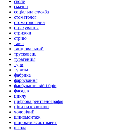
сколе
смачна
соціальна служба
стоматолог
стоматологічна
страхування
стрижки
стрию
таксі
танцювальний
трускавець
турагенція
тури
туризм
фабрика
фарбування
фарбування вій і брів
фасадів
циклу
цифрова рентгенографія
ціни на квартири
чоловічий
шиномонтаж
широкий асортимент
школа