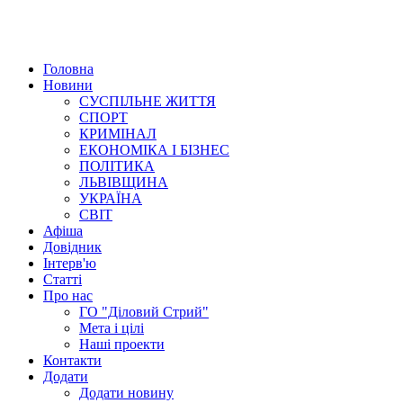
Головна
Новини
СУСПІЛЬНЕ ЖИТТЯ
СПОРТ
КРИМІНАЛ
ЕКОНОМІКА І БІЗНЕС
ПОЛІТИКА
ЛЬВІВЩИНА
УКРАЇНА
СВІТ
Афіша
Довідник
Інтерв'ю
Статті
Про нас
ГО "Діловий Стрий"
Мета і цілі
Наші проекти
Контакти
Додати
Додати новину