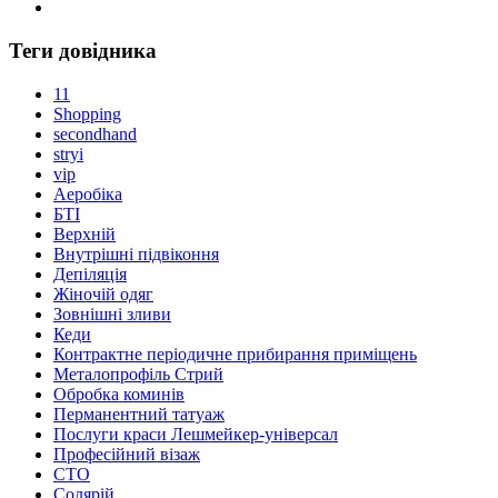
Теги довідника
11
Shopping
secondhand
stryi
vip
Аеробіка
БТІ
Верхній
Внутрішні підвіконня
Депіляція
Жіночій одяг
Зовнішні зливи
Кеди
Контрактне періодичне прибирання приміщень
Металопрофіль Стрий
Обробка коминів
Перманентний татуаж
Послуги краси Лешмейкер-універсал
Професійний візаж
СТО
Солярій