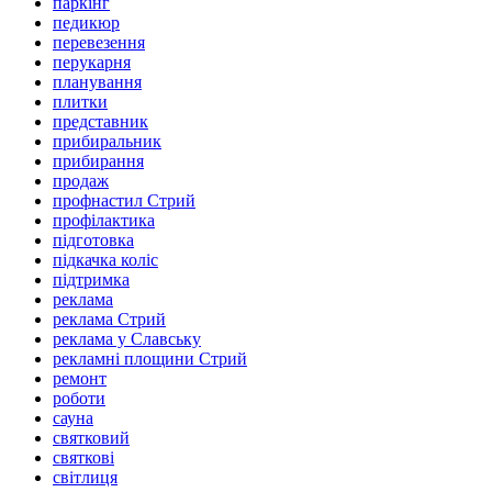
паркінг
педикюр
перевезення
перукарня
планування
плитки
представник
прибиральник
прибирання
продаж
профнастил Стрий
профілактика
підготовка
підкачка коліс
підтримка
реклама
реклама Стрий
реклама у Славську
рекламні площини Стрий
ремонт
роботи
сауна
святковий
святкові
світлиця