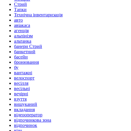
Стрий
Тапки
Технічна інвентаризація
авто
авіакаса
агенція
альпінізм
альтанка
банери Стрий
банкетний
басейн
бронювання
бу
вантажні
велоспорт
весілля
весільні
вечірні
взуття
вишуканий
вкладання
відеооператор
відпочинкова зона
відпочинок
візи