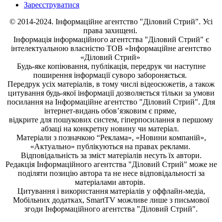
Зареєструватися
© 2014-2024. Інформаційне агентство "Діловий Стрий". Усі
права захищені.
Інформація
інформаційного агентства "Діловий Стрий"
є
інтелектуальною власністю ТОВ «Інформаційне агентство
«Діловий Стрий»
Будь-яке копiювання, публiкацiя, передрук чи наступне
поширення iнформацiї суворо забороняється.
Передрук усіх матеріалів, в тому числі відеосюжетів, а також
цитування будь-якої інформації дозволяється тільки за умови
посилання на
Інформаційне агентство "Діловий Стрий"
. Для
інтернет-видань обов’язковим є пряме,
відкрите для пошукових систем, гіперпосилання в першому
абзаці на конкретну новину чи матеріал.
Матеріали з позначкою “Реклама», «Новини компаній»,
«Актуально» публікуються на правах реклами.
Відповідальність за зміст матеріалів несуть їх автори.
Редакція
Інформаційного агентства "Діловий Стрий"
може не
поділяти позицію автора та не несе відповідальності за
матеріалами авторів.
Цитування і використання матеріалів у оффлайн-медіа,
Мобільних додатках, SmartTV можливе лише з письмової
згоди
Інформаційного агентства "
Діловий Стрий".