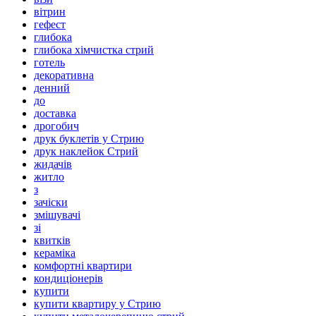
вітрин
гефест
глибока
глибока хімчистка стрий
готель
декоративна
денний
до
доставка
дрогобич
друк буклетів у Стрию
друк наклейок Стрий
жидачів
житло
з
зачіски
змішувачі
зі
квитків
кераміка
комфортні квартири
кондиціонерів
купити
купити квартиру у Стрию