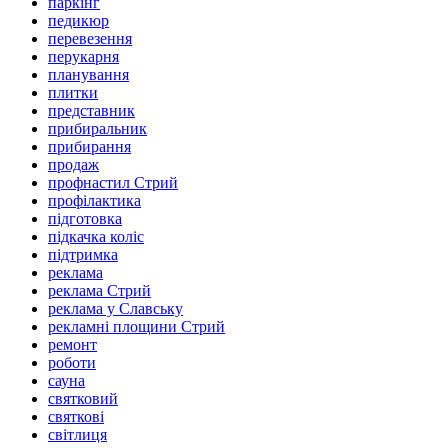
паркінг
педикюр
перевезення
перукарня
планування
плитки
представник
прибиральник
прибирання
продаж
профнастил Стрий
профілактика
підготовка
підкачка коліс
підтримка
реклама
реклама Стрий
реклама у Славську
рекламні площини Стрий
ремонт
роботи
сауна
святковий
святкові
світлиця