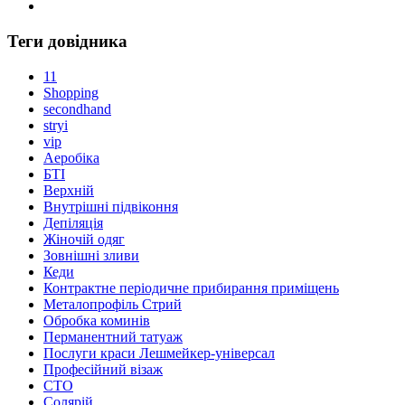
Теги довідника
11
Shopping
secondhand
stryi
vip
Аеробіка
БТІ
Верхній
Внутрішні підвіконня
Депіляція
Жіночій одяг
Зовнішні зливи
Кеди
Контрактне періодичне прибирання приміщень
Металопрофіль Стрий
Обробка коминів
Перманентний татуаж
Послуги краси Лешмейкер-універсал
Професійний візаж
СТО
Солярій