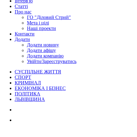
Інтерв'ю
Статті
Про нас
ГО "Діловий Стрий"
Мета і цілі
Наші проекти
Контакти
Додати
Додати новину
Додати афішу
Додати компанію
Увійти/Зареєструватись
СУСПІЛЬНЕ ЖИТТЯ
СПОРТ
КРИМІНАЛ
ЕКОНОМІКА І БІЗНЕС
ПОЛІТИКА
ЛЬВІВЩИНА