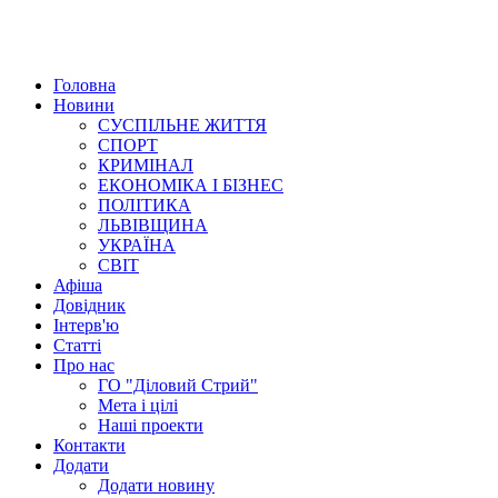
Головна
Новини
СУСПІЛЬНЕ ЖИТТЯ
СПОРТ
КРИМІНАЛ
ЕКОНОМІКА І БІЗНЕС
ПОЛІТИКА
ЛЬВІВЩИНА
УКРАЇНА
СВІТ
Афіша
Довідник
Інтерв'ю
Статті
Про нас
ГО "Діловий Стрий"
Мета і цілі
Наші проекти
Контакти
Додати
Додати новину