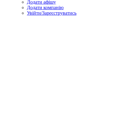
Додати афішу
Додати компанію
Увійти/Зареєструватись