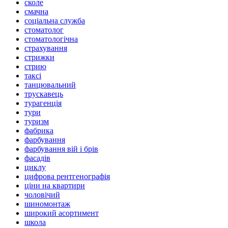
сколе
смачна
соціальна служба
стоматолог
стоматологічна
страхування
стрижки
стрию
таксі
танцювальний
трускавець
турагенція
тури
туризм
фабрика
фарбування
фарбування вій і брів
фасадів
циклу
цифрова рентгенографія
ціни на квартири
чоловічий
шиномонтаж
широкий асортимент
школа