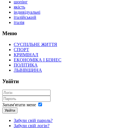
шопінг
якість
індивідуальні
італійський
італія
Меню
СУСПІЛЬНЕ ЖИТТЯ
СПОРТ
КРИМІНАЛ
ЕКОНОМІКА І БІЗНЕС
ПОЛІТИКА
ЛЬВІВЩИНА
Увійти
Запам'ятати мене
Увійти
Забули свій пароль?
Забули свій логін?