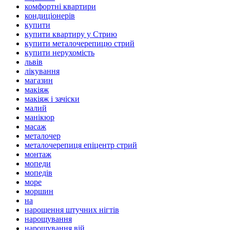
комфортні квартири
кондиціонерів
купити
купити квартиру у Стрию
купити металочерепицю стрий
купити нерухомість
львів
лікування
магазин
макіяж
макіяж і зачіски
малий
манікюр
масаж
металочер
металочерепиця епіцентр стрий
монтаж
мопеди
мопедів
море
моршин
на
нарощення штучних нігтів
нарощування
нарощування вій