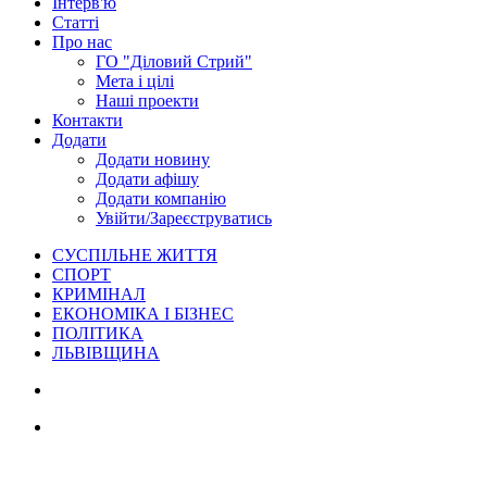
Інтерв'ю
Статті
Про нас
ГО "Діловий Стрий"
Мета і цілі
Наші проекти
Контакти
Додати
Додати новину
Додати афішу
Додати компанію
Увійти/Зареєструватись
СУСПІЛЬНЕ ЖИТТЯ
СПОРТ
КРИМІНАЛ
ЕКОНОМІКА І БІЗНЕС
ПОЛІТИКА
ЛЬВІВЩИНА