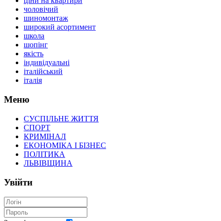
ціни на квартири
чоловічий
шиномонтаж
широкий асортимент
школа
шопінг
якість
індивідуальні
італійський
італія
Меню
СУСПІЛЬНЕ ЖИТТЯ
СПОРТ
КРИМІНАЛ
ЕКОНОМІКА І БІЗНЕС
ПОЛІТИКА
ЛЬВІВЩИНА
Увійти