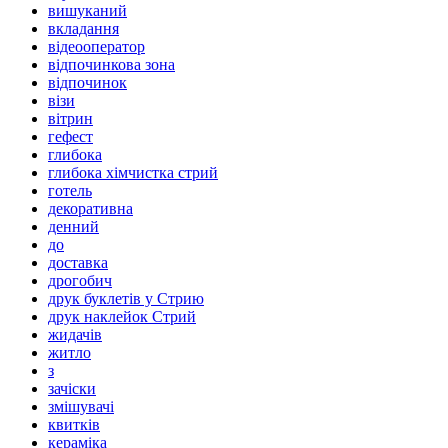
вишуканий
вкладання
відеооператор
відпочинкова зона
відпочинок
візи
вітрин
гефест
глибока
глибока хімчистка стрий
готель
декоративна
денний
до
доставка
дрогобич
друк буклетів у Стрию
друк наклейок Стрий
жидачів
житло
з
зачіски
змішувачі
квитків
кераміка