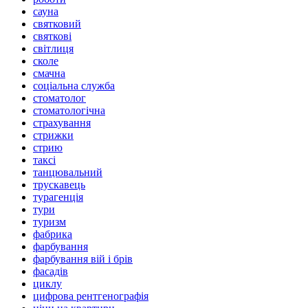
сауна
святковий
святкові
світлиця
сколе
смачна
соціальна служба
стоматолог
стоматологічна
страхування
стрижки
стрию
таксі
танцювальний
трускавець
турагенція
тури
туризм
фабрика
фарбування
фарбування вій і брів
фасадів
циклу
цифрова рентгенографія