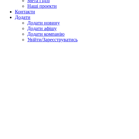
Мета і цілі
Наші проекти
Контакти
Додати
Додати новину
Додати афішу
Додати компанію
Увійти/Зареєструватись