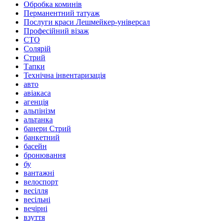
Обробка коминів
Перманентний татуаж
Послуги краси Лешмейкер-універсал
Професійний візаж
СТО
Солярій
Стрий
Тапки
Технічна інвентаризація
авто
авіакаса
агенція
альпінізм
альтанка
банери Стрий
банкетний
басейн
бронювання
бу
вантажні
велоспорт
весілля
весільні
вечірні
взуття