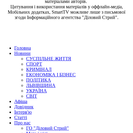
матеріалами авторів.
Цитування і використання матеріалів у оффлайн-медіа,
Мобільних додатках, SmartTV можливе лише з письмової
згоди
Інформаційного агентства "
Діловий Стрий".
Головна
Новини
СУСПІЛЬНЕ ЖИТТЯ
СПОРТ
КРИМІНАЛ
ЕКОНОМІКА І БІЗНЕС
ПОЛІТИКА
ЛЬВІВЩИНА
УКРАЇНА
СВІТ
Афіша
Довідник
Інтерв'ю
Статті
Про нас
ГО "Діловий Стрий"