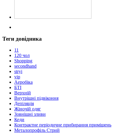
Теги довідника
11
120 чол
Shopping
secondhand
stryi
vip
Аеробіка
БТІ
Верхній
Внутрішні підвіконня
Депіляція
Жіночій одяг
Зовнішні зливи
Кеди
Контрактне періодичне прибирання приміщень
Металопрофіль Стрий