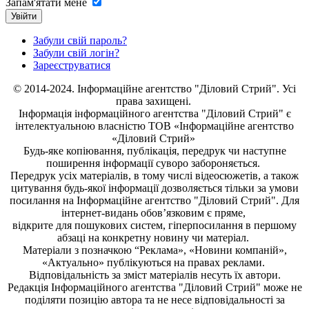
Запам'ятати мене
Увійти
Забули свій пароль?
Забули свій логін?
Зареєструватися
© 2014-2024. Інформаційне агентство "Діловий Стрий". Усі
права захищені.
Інформація
інформаційного агентства "Діловий Стрий"
є
інтелектуальною власністю ТОВ «Інформаційне агентство
«Діловий Стрий»
Будь-яке копiювання, публiкацiя, передрук чи наступне
поширення iнформацiї суворо забороняється.
Передрук усіх матеріалів, в тому числі відеосюжетів, а також
цитування будь-якої інформації дозволяється тільки за умови
посилання на
Інформаційне агентство "Діловий Стрий"
. Для
інтернет-видань обов’язковим є пряме,
відкрите для пошукових систем, гіперпосилання в першому
абзаці на конкретну новину чи матеріал.
Матеріали з позначкою “Реклама», «Новини компаній»,
«Актуально» публікуються на правах реклами.
Відповідальність за зміст матеріалів несуть їх автори.
Редакція
Інформаційного агентства "Діловий Стрий"
може не
поділяти позицію автора та не несе відповідальності за