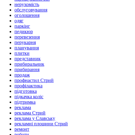
нерухомість
обслуговування
оголошення
одяг
паркінг
педикюр
перевезення
перукарня
планування
плитки
представник
прибиральник
прибирання
продаж
профнастил Стрий
профілактика
підготовка
підкачка коліс
підтримка
реклама
реклама Стрий
реклама у Славську
рекламні площини Стрий
ремонт
роботи