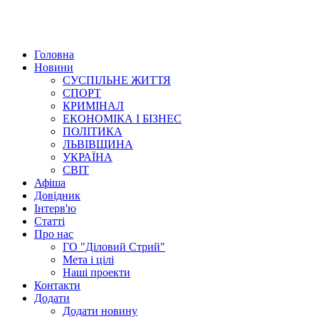
Головна
Новини
СУСПІЛЬНЕ ЖИТТЯ
СПОРТ
КРИМІНАЛ
ЕКОНОМІКА І БІЗНЕС
ПОЛІТИКА
ЛЬВІВЩИНА
УКРАЇНА
СВІТ
Афіша
Довідник
Інтерв'ю
Статті
Про нас
ГО "Діловий Стрий"
Мета і цілі
Наші проекти
Контакти
Додати
Додати новину