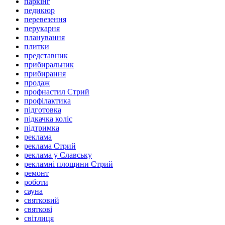
паркінг
педикюр
перевезення
перукарня
планування
плитки
представник
прибиральник
прибирання
продаж
профнастил Стрий
профілактика
підготовка
підкачка коліс
підтримка
реклама
реклама Стрий
реклама у Славську
рекламні площини Стрий
ремонт
роботи
сауна
святковий
святкові
світлиця