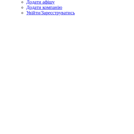
Додати афішу
Додати компанію
Увійти/Зареєструватись