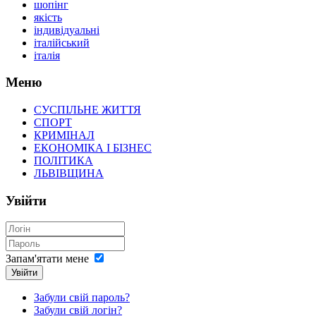
шопінг
якість
індивідуальні
італійський
італія
Меню
СУСПІЛЬНЕ ЖИТТЯ
СПОРТ
КРИМІНАЛ
ЕКОНОМІКА І БІЗНЕС
ПОЛІТИКА
ЛЬВІВЩИНА
Увійти
Запам'ятати мене
Увійти
Забули свій пароль?
Забули свій логін?