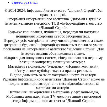
Зареєструватися
© 2014-2024. Інформаційне агентство "Діловий Стрий". Усі
права захищені.
Інформація
інформаційного агентства "Діловий Стрий"
є
інтелектуальною власністю ТОВ «Інформаційне агентство
«Діловий Стрий»
Будь-яке копiювання, публiкацiя, передрук чи наступне
поширення iнформацiї суворо забороняється.
Передрук усіх матеріалів, в тому числі відеосюжетів, а також
цитування будь-якої інформації дозволяється тільки за умови
посилання на
Інформаційне агентство "Діловий Стрий"
. Для
інтернет-видань обов’язковим є пряме,
відкрите для пошукових систем, гіперпосилання в першому
абзаці на конкретну новину чи матеріал.
Матеріали з позначкою “Реклама», «Новини компаній»,
«Актуально» публікуються на правах реклами.
Відповідальність за зміст матеріалів несуть їх автори.
Редакція
Інформаційного агентства "Діловий Стрий"
може не
поділяти позицію автора та не несе відповідальності за
матеріалами авторів.
Цитування і використання матеріалів у оффлайн-медіа,
Мобільних додатках, SmartTV можливе лише з письмової
згоди
Інформаційного агентства "
Діловий Стрий".