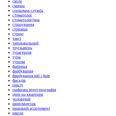
сколе
смачна
соціальна служба
стоматолог
стоматологічна
страхування
стрижки
стрию
таксі
танцювальний
трускавець
турагенція
тури
туризм
фабрика
фарбування
фарбування вій і брів
фасадів
циклу
цифрова рентгенографія
ціни на квартири
чоловічий
шиномонтаж
широкий асортимент
школа