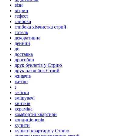
візи
вітрин
гефест
глибока
глибока хімчистка стрий
готель
декоративна
денний
до
доставка
дрогобич
друк буклетів у Стрию
друк наклейок Стрий
жидачів
житло
з
зачіски
змішувачі
квитків
кераміка
комфортні квартири
кондиціонерів
купити
купити квартиру у Стрию