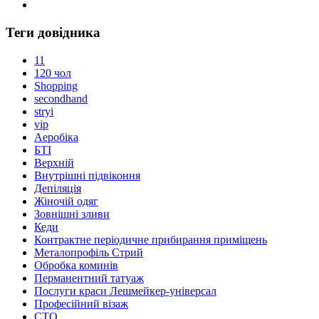
Теги довідника
11
120 чол
Shopping
secondhand
stryi
vip
Аеробіка
БТІ
Верхній
Внутрішні підвіконня
Депіляція
Жіночій одяг
Зовнішні зливи
Кеди
Контрактне періодичне прибирання приміщень
Металопрофіль Стрий
Обробка коминів
Перманентний татуаж
Послуги краси Лешмейкер-універсал
Професійний візаж
СТО