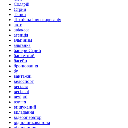
Солярій
Стрий
Тапки
Технічна інвентаризація
авто
авіакаса
агенція
альпінізм
альтанка
банери Стрий
банкетний
басейн
бронювання
бу
вантажні
велоспорт
весілля
весільні
вечірні
взуття
вишуканий
вкладання
відеооператор
відпочинкова зона
відпочинок