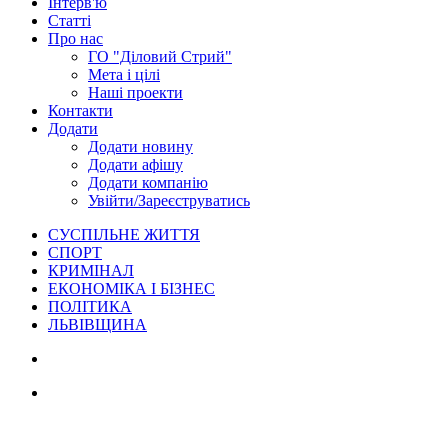
Інтерв'ю
Статті
Про нас
ГО "Діловий Стрий"
Мета і цілі
Наші проекти
Контакти
Додати
Додати новину
Додати афішу
Додати компанію
Увійти/Зареєструватись
СУСПІЛЬНЕ ЖИТТЯ
СПОРТ
КРИМІНАЛ
ЕКОНОМІКА І БІЗНЕС
ПОЛІТИКА
ЛЬВІВЩИНА