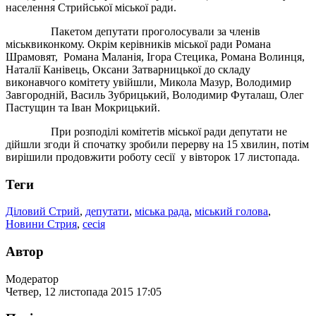
населення Стрийської міської ради.
Пакетом депутати проголосували за членів
міськвиконкому. Окрім керівників міської ради Романа
Шрамовят, Романа Маланія, Ігора Стецика, Романа Волинця,
Наталії Канівець, Оксани Затварницької до складу
виконавчого комітету увійшли, Микола Мазур, Володимир
Завгородній, Василь Зубрицький, Володимир Футалаш, Олег
Пастущин та Іван Мокрицький.
При розподілі комітетів міської ради депутати не
дійшли згоди й спочатку зробили перерву на 15 хвилин, потім
вирішили продовжити роботу сесії у вівторок 17 листопада.
Теги
Діловий Стрий
,
депутати
,
міська рада
,
міський голова
,
Новини Стрия
,
сесія
Автор
Модератор
Четвер, 12 листопада 2015 17:05