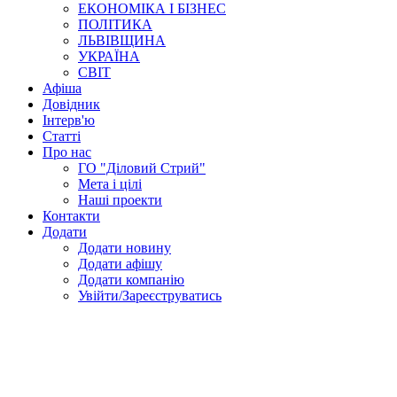
ЕКОНОМІКА І БІЗНЕС
ПОЛІТИКА
ЛЬВІВЩИНА
УКРАЇНА
СВІТ
Афіша
Довідник
Інтерв'ю
Статті
Про нас
ГО "Діловий Стрий"
Мета і цілі
Наші проекти
Контакти
Додати
Додати новину
Додати афішу
Додати компанію
Увійти/Зареєструватись