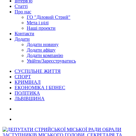
Інтерв'ю
Статті
Про нас
ГО "Діловий Стрий"
Мета і цілі
Наші проекти
Контакти
Додати
Додати новину
Додати афішу
Додати компанію
Увійти/Зареєструватись
СУСПІЛЬНЕ ЖИТТЯ
СПОРТ
КРИМІНАЛ
ЕКОНОМІКА І БІЗНЕС
ПОЛІТИКА
ЛЬВІВЩИНА