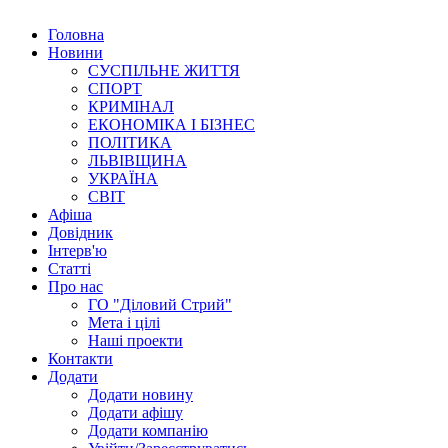
Головна
Новини
СУСПІЛЬНЕ ЖИТТЯ
СПОРТ
КРИМІНАЛ
ЕКОНОМІКА І БІЗНЕС
ПОЛІТИКА
ЛЬВІВЩИНА
УКРАЇНА
СВІТ
Афіша
Довідник
Інтерв'ю
Статті
Про нас
ГО "Діловий Стрий"
Мета і цілі
Наші проекти
Контакти
Додати
Додати новину
Додати афішу
Додати компанію