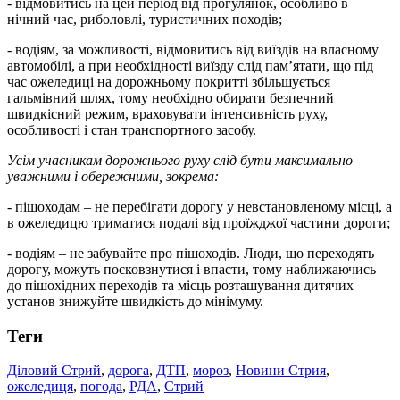
- відмовитись на цей період від прогулянок, особливо в
нічний час, риболовлі, туристичних походів;
- водіям, за можливості, відмовитись від виїздів на власному
автомобілі, а при необхідності виїзду слід пам’ятати, що під
час ожеледиці на дорожньому покритті збільшується
гальмівний шлях, тому необхідно обирати безпечний
швидкісний режим, враховувати інтенсивність руху,
особливості і стан транспортного засобу.
Усім учасникам дорожнього руху слід бути максимально
уважними і обережними, зокрема:
- пішоходам – не перебігати дорогу у невстановленому місці, а
в ожеледицю триматися подалі від проїжджої частини дороги;
- водіям – не забувайте про пішоходів. Люди, що переходять
дорогу, можуть посковзнутися і впасти, тому наближаючись
до пішохідних переходів та місць розташування дитячих
установ знижуйте швидкість до мінімуму.
Теги
Діловий Стрий
,
дорога
,
ДТП
,
мороз
,
Новини Стрия
,
ожеледиця
,
погода
,
РДА
,
Стрий