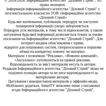
© 2014-2024. Інформаційне агентство "Діловий Стрий". Усі
права захищені.
Інформація
інформаційного агентства "Діловий Стрий"
є
інтелектуальною власністю ТОВ «Інформаційне агентство
«Діловий Стрий»
Будь-яке копiювання, публiкацiя, передрук чи наступне
поширення iнформацiї суворо забороняється.
Передрук усіх матеріалів, в тому числі відеосюжетів, а також
цитування будь-якої інформації дозволяється тільки за умови
посилання на
Інформаційне агентство "Діловий Стрий"
. Для
інтернет-видань обов’язковим є пряме,
відкрите для пошукових систем, гіперпосилання в першому
абзаці на конкретну новину чи матеріал.
Матеріали з позначкою “Реклама», «Новини компаній»,
«Актуально» публікуються на правах реклами.
Відповідальність за зміст матеріалів несуть їх автори.
Редакція
Інформаційного агентства "Діловий Стрий"
може не
поділяти позицію автора та не несе відповідальності за
матеріалами авторів.
Цитування і використання матеріалів у оффлайн-медіа,
Мобільних додатках, SmartTV можливе лише з письмової
згоди
Інформаційного агентства "
Діловий Стрий".