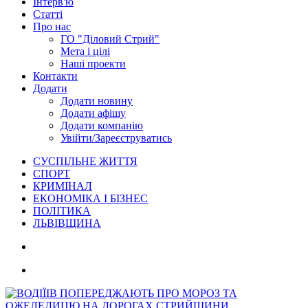
Інтерв'ю
Статті
Про нас
ГО "Діловий Стрий"
Мета і цілі
Наші проекти
Контакти
Додати
Додати новину
Додати афішу
Додати компанію
Увійти/Зареєструватись
СУСПІЛЬНЕ ЖИТТЯ
СПОРТ
КРИМІНАЛ
ЕКОНОМІКА І БІЗНЕС
ПОЛІТИКА
ЛЬВІВЩИНА