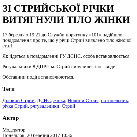
ЗІ СТРИЙСЬКОЇ РІЧКИ
ВИТЯГНУЛИ ТІЛО ЖІНКИ
17 березня о 19:21 до Служби порятунку «101» надійшло
повідомлення про те, що у річці Стрий виявлено тіло жіночої
статі.
Як йдеться в повідомленні ГУ ДСНС, особа встановлюється.
Рятувальники 8 ДПРП м. Стрий вилучили тіло з води.
Обставини події встановлюються.
Теги
Діловий Стрий
,
ДСНС
,
жінка
,
Новини Стрия
,
потопельник
,
річка Стрий
,
рятувальники
,
Стрий
Автор
Модератор
Понеділок, 20 березня 2017 10:36