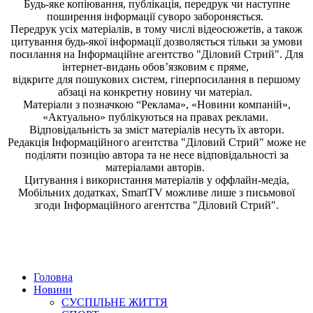
Будь-яке копiювання, публiкацiя, передрук чи наступне
поширення iнформацiї суворо забороняється.
Передрук усіх матеріалів, в тому числі відеосюжетів, а також
цитування будь-якої інформації дозволяється тільки за умови
посилання на
Інформаційне агентство "Діловий Стрий"
. Для
інтернет-видань обов’язковим є пряме,
відкрите для пошукових систем, гіперпосилання в першому
абзаці на конкретну новину чи матеріал.
Матеріали з позначкою “Реклама», «Новини компаній»,
«Актуально» публікуються на правах реклами.
Відповідальність за зміст матеріалів несуть їх автори.
Редакція
Інформаційного агентства "Діловий Стрий"
може не
поділяти позицію автора та не несе відповідальності за
матеріалами авторів.
Цитування і використання матеріалів у оффлайн-медіа,
Мобільних додатках, SmartTV можливе лише з письмової
згоди
Інформаційного агентства "
Діловий Стрий".
Головна
Новини
СУСПІЛЬНЕ ЖИТТЯ