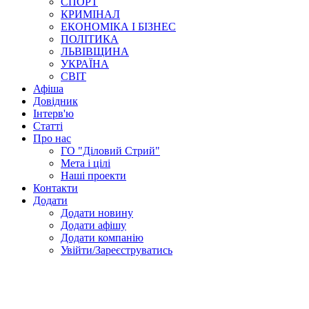
СПОРТ
КРИМІНАЛ
ЕКОНОМІКА І БІЗНЕС
ПОЛІТИКА
ЛЬВІВЩИНА
УКРАЇНА
СВІТ
Афіша
Довідник
Інтерв'ю
Статті
Про нас
ГО "Діловий Стрий"
Мета і цілі
Наші проекти
Контакти
Додати
Додати новину
Додати афішу
Додати компанію
Увійти/Зареєструватись