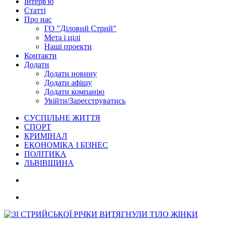
Інтерв'ю
Статті
Про нас
ГО "Діловий Стрий"
Мета і цілі
Наші проекти
Контакти
Додати
Додати новину
Додати афішу
Додати компанію
Увійти/Зареєструватись
СУСПІЛЬНЕ ЖИТТЯ
СПОРТ
КРИМІНАЛ
ЕКОНОМІКА І БІЗНЕС
ПОЛІТИКА
ЛЬВІВЩИНА