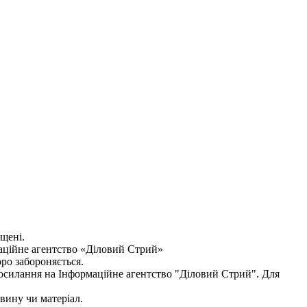
ищені.
аційне агентство «Діловий Стрий»
оро забороняється.
посилання на
Інформаційне агентство "Діловий Стрий"
. Для
овину чи матеріал.