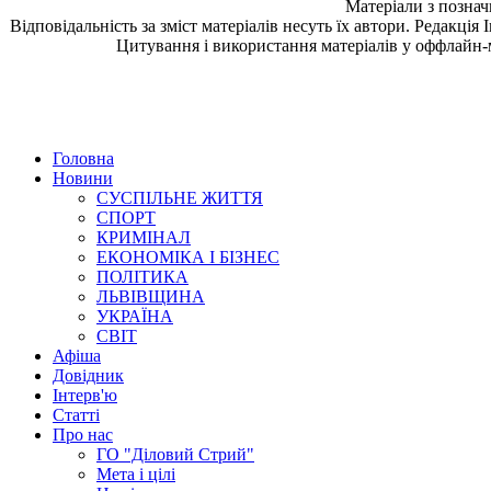
Матеріали з позна
Відповідальність за зміст матеріалів несуть їх автори. Редакція
Цитування і використання матеріалів у оффлайн-
Головна
Новини
СУСПІЛЬНЕ ЖИТТЯ
СПОРТ
КРИМІНАЛ
ЕКОНОМІКА І БІЗНЕС
ПОЛІТИКА
ЛЬВІВЩИНА
УКРАЇНА
СВІТ
Афіша
Довідник
Інтерв'ю
Статті
Про нас
ГО "Діловий Стрий"
Мета і цілі