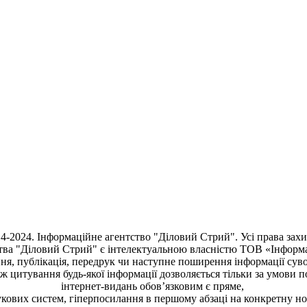
4-2024. Інформаційне агентство "Діловий Стрий". Усі права зах
тва "Діловий Стрий"
є інтелектуальною власністю ТОВ «Інформ
ня, публiкацiя, передрук чи наступне поширення iнформацiї сув
кож цитування будь-якої інформації дозволяється тільки за умови 
інтернет-видань обов’язковим є пряме,
кових систем, гіперпосилання в першому абзаці на конкретну н