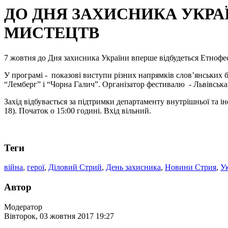
ДО ДНЯ ЗАХИСНИКА УКРА
МИСТЕЦТВ
7 жовтня до Дня захисника України вперше відбудеться Етнофе
У програмі - показові виступи різних напрямків слов’янських б
“Лемберг” і “Чорна Галич”. Організатор фестивалю - Львівсь
Захід відбувається за підтримки департаменту внутрішньої та і
18). Початок о 15:00 годині. Вхід вільний.
Теги
війна
,
герої
,
Діловий Стрий
,
День захисника
,
Новини Стрия
,
У
Автор
Модератор
Вівторок, 03 жовтня 2017 19:27