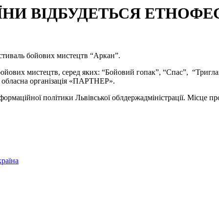
ЇНИ ВІДБУДЕТЬСЯ ЕТНОФ
стиваль бойових мистецтв “Аркан”.
ойових мистецтв, серед яких: “Бойовий гопак”, “Спас”, “Триглав
ка обласна організація «ПАРТНЕР».
нформаційної політики Львівської облдержадміністрації. Місце пр
країна