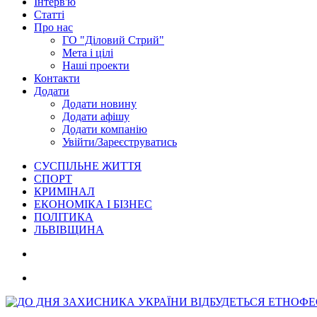
Інтерв'ю
Статті
Про нас
ГО "Діловий Стрий"
Мета і цілі
Наші проекти
Контакти
Додати
Додати новину
Додати афішу
Додати компанію
Увійти/Зареєструватись
СУСПІЛЬНЕ ЖИТТЯ
СПОРТ
КРИМІНАЛ
ЕКОНОМІКА І БІЗНЕС
ПОЛІТИКА
ЛЬВІВЩИНА