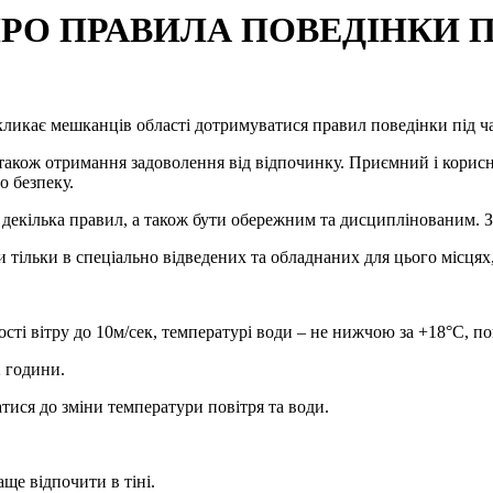
О ПРАВИЛА ПОВЕДІНКИ П
кликає мешканців області дотримуватися правил поведінки під ча
також отримання задоволення від відпочинку. Приємний і корисн
о безпеку.
декілька правил, а також бути обережним та дисциплінованим. За
и тільки в спеціально відведених та обладнаних для цього місцях
ості вітру до 10м/сек, температурі води – не нижчою за +18°С, п
2 години.
атися до зміни температури повітря та води.
ще відпочити в тіні.