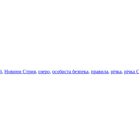
й
,
Новини Стрия
,
озеро
,
особиста безпека
,
правила
,
річка
,
річка 