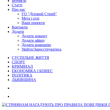
Інтерв'ю
Статті
Про нас
ГО "Діловий Стрий"
Мета і цілі
Наші проекти
Контакти
Додати
Додати новину
Додати афішу
Додати компанію
Увійти/Зареєструватись
СУСПІЛЬНЕ ЖИТТЯ
СПОРТ
КРИМІНАЛ
ЕКОНОМІКА І БІЗНЕС
ПОЛІТИКА
ЛЬВІВЩИНА