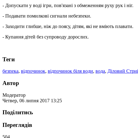
- Допускати у воді ігри, пов'язані з обмеженням руху рук і ніг.
- Подавати помилкові сигнали небезпеки.
- Заходити глибше, ніж до поясу, дітям, які не вміють плавати.
- Купання дітей без супроводу дорослих.
Теги
безпека
,
відпочинок
,
відпочинок біля води
,
вода
,
Діловий Стри
Автор
Модератор
Четвер, 06 липня 2017 13:25
Поділитись
Переглядів
504