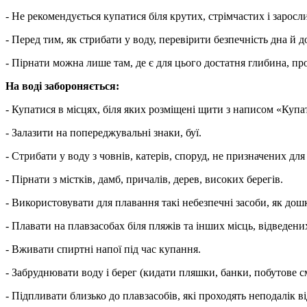
- Не рекомендується купатися біля крутих, стрімчастих і зарос
- Перед тим, як стрибати у воду, перевірити безпечність дна й
- Пірнати можна лише там, де є для цього достатня глибина, про
На воді забороняється:
- Купатися в місцях, біля яких розміщені щити з написом «Купа
- Залазити на попереджувальні знаки, буї.
- Стрибати у воду з човнів, катерів, споруд, не призначених для
- Пірнати з містків, дамб, причалів, дерев, високих берегів.
- Використовувати для плавання такі небезпечні засоби, як дош
- Плавати на плавзасобах біля пляжів та інших місць, відведени
- Вживати спиртні напої під час купання.
- Забруднювати воду і берег (кидати пляшки, банки, побутове сміт
- Підпливати близько до плавзасобів, які проходять неподалік в