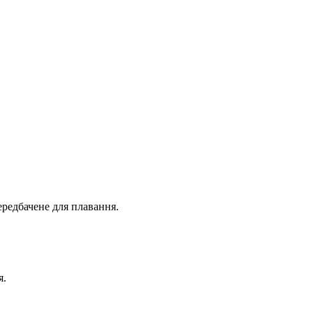
ередбачене для плавання.
я.