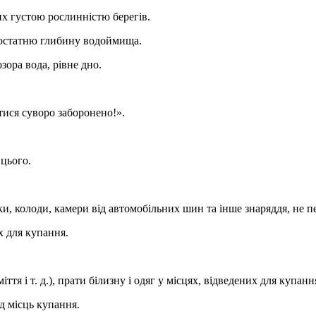
лих густою рослинністю берегів.
 достатню глибину водоймища.
зора вода, рівне дно.
тися суворо заборонено!».
 цього.
ки, колоди, камери від автомобільних шин та інше знаряддя, не п
х для купання.
тя і т. д.), прати білизну і одяг у місцях, відведених для купанн
ід місць купання.