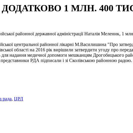
ОДАТКОВО 1 МЛН. 400 ТИС
йської районної державної адміністрації Наталія Меленик, 1 млн.
ийської центральної районної лікарні М.Василишина "Про затвер
ької області на 2016 рік вирішили затвердити угоду про переда
ень для надання медичної допомоги мешканцям Дрогобицького рай
в
представники РДА підписали і зі Сколівською районною радою. 
а рада
,
ЦРЛ