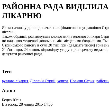
РАЙОННА РАДА ВИДІЛИЛА Д
ЛІКАРНЮ
Як зазначила у доповіді начальник фінансового управління Стри
лікарні.
Також обранці, розглянувши клопотання головного лікаря Стр
по наданню медичної допомоги між місцевими бюджетами Львівс
Стрийського району в сумі 20 тис. грн (двадцять тисяч) грив
У п’ятницю, 24 липня, відповідну угоду
про передачу видаткі
депутати районної ради.
Теги
вузлова лікарня
,
Діловий Стрий
,
кошти
,
Новини Стрия
,
районн
Автор
Бецко Юлія
Вівторок, 28 липня 2015 14:36