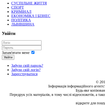
СУСПІЛЬНЕ ЖИТТЯ
СПОРТ
КРИМІНАЛ
ЕКОНОМІКА І БІЗНЕС
ПОЛІТИКА
ЛЬВІВЩИНА
Увійти
Запам'ятати мене
Увійти
Забули свій пароль?
Забули свій логін?
Зареєструватися
© 201
Інформація
інформаційного агентс
Будь-яке копiюван
Передрук усіх матеріалів, в тому числі відеосюжетів, а та
відкрите для пошу