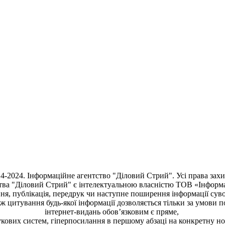
4-2024. Інформаційне агентство "Діловий Стрий". Усі права зах
тва "Діловий Стрий"
є інтелектуальною власністю ТОВ «Інформ
ня, публiкацiя, передрук чи наступне поширення iнформацiї сув
кож цитування будь-якої інформації дозволяється тільки за умови 
інтернет-видань обов’язковим є пряме,
кових систем, гіперпосилання в першому абзаці на конкретну н