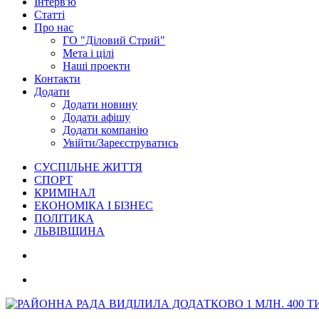
Інтерв'ю
Статті
Про нас
ГО "Діловий Стрий"
Мета і цілі
Наші проекти
Контакти
Додати
Додати новину
Додати афішу
Додати компанію
Увійти/Зареєструватись
СУСПІЛЬНЕ ЖИТТЯ
СПОРТ
КРИМІНАЛ
ЕКОНОМІКА І БІЗНЕС
ПОЛІТИКА
ЛЬВІВЩИНА