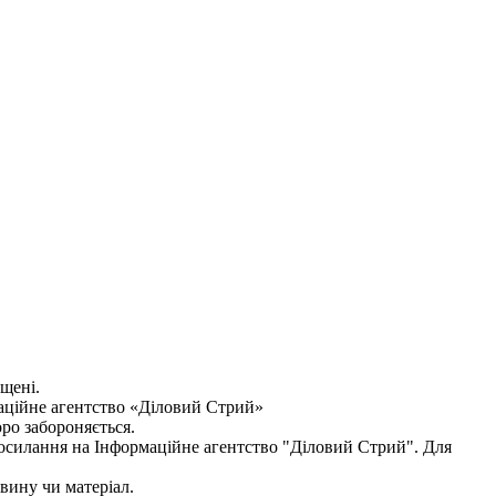
ищені.
аційне агентство «Діловий Стрий»
оро забороняється.
посилання на
Інформаційне агентство "Діловий Стрий"
. Для
овину чи матеріал.