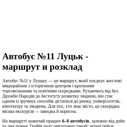
Автобус №11 Луцьк -
маршрут и розклад
Автобус №11 у Луцьку — це маршрут, який поєднує житлові
мікрорайони з історичним центром і крупними
торговельними та освітніми осередками. Рухаючись від бул.
Дружби Народів до Інституту розвитку людини, він стає
одним із зручних способів дістатися до ринку, університетів,
кінотеатру та лікарень. Для тих, хто знає місто, це своєрідна
міська екскурсія — швидка й корисна.
На маршруті зазвичай працює
6–8 автобусів
, залежно від доби
та дня тижня. Графік руху орієнтовно такий: перші рейси