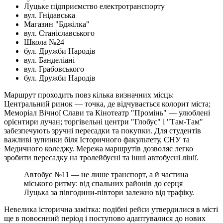
Луцьке підприємство електротранспорту
вул. Гнідавська
Магазин "Бджілка"
вул. Станіславського
Школа №24
бул. Дружби Народів
вул. Банделіані
вул. Грабовського
бул. Дружби Народів
Маршрут проходить повз кілька визначних місць:
Центральний ринок — точка, де відчувається колорит міста;
Меморіал Вічної Слави та Кінотеатр "Промінь" — улюблені
орієнтири лучан; торгівельні центри "Глобус" і "Там-Там"
забезпечують зручні пересадки та покупки. Для студентів
важливі зупинки біля Історичного факультету, СНУ та
Медичного коледжу. Мережа маршрутів дозволяє легко
зробити пересадку на тролейбусні та інші автобусні лінії.
Автобус №11 — не лише транспорт, а й частина
міського ритму: від спальних районів до серця
Луцька за півгодини-півтори залежно від трафіку.
Невелика історична замітка: подібні рейси утвердилися в місті
ще в повоєнний період і поступово адаптувалися до нових