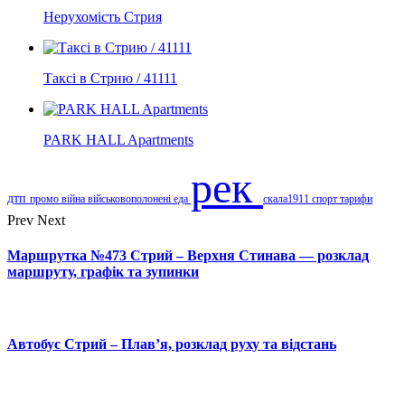
Нерухомість Стрия
Таксі в Стрию / 41111
PARK HALL Apartments
рек
дтп
промо
війна
військовополонені
еда
скала1911
спорт
тарифи
Prev
Next
Маршрутка №473 Стрий – Верхня Стинава — розклад
маршруту, графік та зупинки
Автобус Стрий – Плав’я, розклад руху та відстань