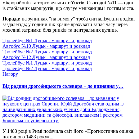
мікрорайонів та торговельних об'єктів. Сьогодні №11 — один
із стабільних маршрутів, що слугує мешканцям і гостям міста.
Порада:
на зупинках "на вимогу" треба сигналізувати водієві
заздалегідь; у години пік краще врахувати запас часу через
можливі затримки біля ринків та центральних вулиць.
Тролейбус №1 Луцьк - маршрут и розклад
Автобус №10 Луцьк - маршрут и розклад
Тролейбус №2 Луцьк - маршрут и розклад
Автобус №12 Луцьк - маршрут и розклад
Тролейбус №1 Луцьк - маршрут и розклад
Тролейбус №2 Луцьк - маршрут и розклад
Нагору
Від родини дрогобицького солевара – до визнання у…
У 1483 році в Римі побачила світ його «Прогностична оцінка
поточного 1483 року»...