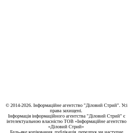
© 2014-2026. Інформаційне агентство "Діловий Стрий". Усі
права захищені.
Інформація
інформаційного агентства "Діловий Стрий"
є
інтелектуальною власністю ТОВ «Інформаційне агентство
«Діловий Стрий»
Будь-яке копiювання, публiкацiя, передрук чи наступне