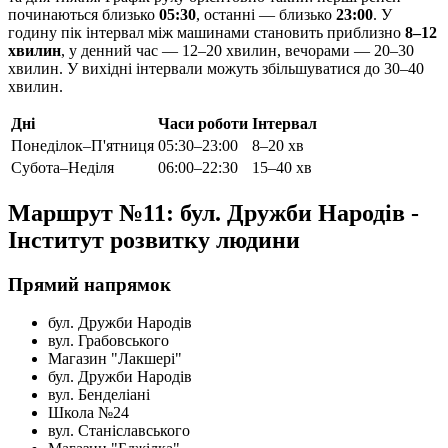
починаються близько
05:30
, останні — близько
23:00
. У
годину пік інтервал між машинами становить приблизно
8–12
хвилин
, у денний час — 12–20 хвилин, вечорами — 20–30
хвилин. У вихідні інтервали можуть збільшуватися до 30–40
хвилин.
Дні
Часи роботи
Інтервал
Понеділок–П'ятниця
05:30–23:00
8–20 хв
Субота–Неділя
06:00–22:30
15–40 хв
Маршрут №11: бул. Дружби Народів -
Інститут розвитку людини
Прямий напрямок
бул. Дружби Народів
вул. Грабовського
Магазин "Лакшері"
бул. Дружби Народів
вул. Бенделіані
Школа №24
вул. Станіславського