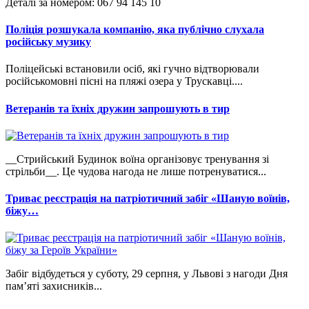
Деталі за номером: 067 94 145 10
Поліція розшукала компанію, яка публічно слухала
російську музику
Поліцейські встановили осіб, які гучно відтворювали
російськомовні пісні на пляжі озера у Трускавці....
Ветеранів та їхніх дружин запрошують в тир
__Стрийський Будинок воїна організовує тренування зі
стрільби__. Це чудова нагода не лише потренуватися...
Триває реєстрація на патріотичний забіг «Шаную воїнів,
біжу…
Забіг відбудеться у суботу, 29 серпня, у Львові з нагоди Дня
пам’яті захисників...