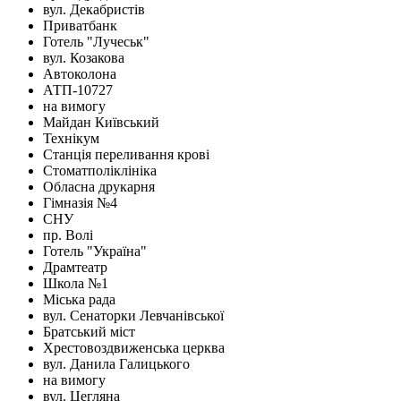
вул. Декабристів
Приватбанк
Готель "Лучеськ"
вул. Козакова
Автоколона
АТП-10727
на вимогу
Майдан Київський
Технікум
Станція переливання крові
Стоматполіклініка
Обласна друкарня
Гімназія №4
СНУ
пр. Волі
Готель "Україна"
Драмтеатр
Школа №1
Міська рада
вул. Сенаторки Левчанівської
Братський міст
Хрестовоздвиженська церква
вул. Данила Галицького
на вимогу
вул. Цегляна