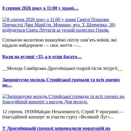
8 серпня 2026 року о 11:00 у храмі…
Спільною молитвою вшануймо світлу пам’ять воїнів, які
віддали найдорожче — своє життя —...
Коли на вулиці +35, а в отця багато…
__Молодь Самбірсько-Дрогобицької єпархії після літургії__
Запрошуємо молодь Стрийської громади та всіх охочих
на…
12 серпня, 19:00Майдан Незалежності, Стрий У програмі:—
благодійний концерт за участю гурту «Великий Луг»...
У Дрогобицькій громаді запровадили мораторій на