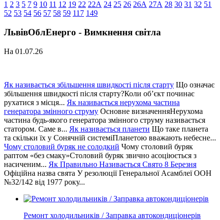
1
2
3
5
7
9
10
11
12
19
22
22А
24
25
26
26А
27А
28
30
31
32
51
52
53
54
56
57
58
59
117
149
ЛьвівОблЕнерго - Вимкнення світла
На 01.07.26
Як називається збільшення швидкості після старту
Що означає
збільшення швидкості після старту?Коли об’єкт починає
рухатися з місця...
Як називається нерухома частина
генератора змінного струму
Основне визначенняНерухома
частина будь-якого генератора змінного струму називається
статором. Саме в...
Як називається планети
Що таке планета
та скільки їх у Сонячній системіПланетою вважають небесне...
Чому столовий буряк не солодкий
Чому столовий буряк
раптом «без смаку»Столовий буряк звично асоціюється з
насиченим...
Як Правильно Називається Свято 8 Березня
Офіційна назва свята У резолюції Генеральної Асамблеї ООН
№32/142 від 1977 року...
Ремонт холодильників / Заправка автокондиціонерів