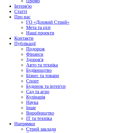
Промо
Інтерв'ю
Статті
Про нас
ГО «Діловий Стрий»
Мета та цілі
Наші проекти
Контакти
Публікації
Подорож
Фінанси
Здоров'я
Авто та техніка
Будівництво
Бізнес та товари
Спорт
Будинок та інтер'єр
Сад та агро
Кулінарія
Наука
Інше
Виробництво
IT та техніка
Напрямки
Стрий заклади