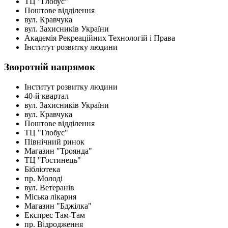
ТЦ "Глобус"
Поштове відділення
вул. Кравчука
вул. Захисникiв України
Академія Рекреаційних Технологій і Права
Інститут розвитку людини
Зворотній напрямок
Інститут розвитку людини
40-й квартал
вул. Захисників України
вул. Кравчука
Поштове відділення
ТЦ "Глобус"
Північний ринок
Магазин "Троянда"
ТЦ "Гостинець"
Бібліотека
пр. Молоді
вул. Ветеранів
Міська лікарня
Магазин "Бджілка"
Експрес Там-Там
пр. Відродження