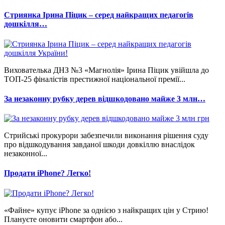
Стриянка Ірина Піцик – серед найкращих педагогів
дошкілля…
Вихователька ДНЗ №3 «Магнолія» Ірина Піцик увійшла до
ТОП-25 фіналістів престижної національної премії...
За незаконну рубку дерев відшкодовано майже 3 млн…
Стрийські прокурори забезпечили виконання рішення суду
про відшкодування завданої шкоди довкіллю внаслідок
незаконної...
Продати iPhone? Легко!
«Файне» купує iPhone за однією з найкращих цін у Стрию!
Плануєте оновити смартфон або...