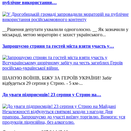
публічне використання…
__Рішення депутати ухвалили одноголосно. __ Як зазначили у
міськраді, метою мораторію є захист українського...
Запрошуємо стриян та гостей міста взяти участь у…
ШАНУЮ ВОЇНІВ, БІЖУ ЗА ГЕРОЇВ УКРАЇНИ! Забіг
відбудеться 29 серпня у Стрию. - 5 км-...
До уваги підприємців! 23 серпня у Стрию на…