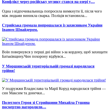
Конфлікт через російську музику стався на озері у…
Одна з відпочивальниць попросила вимкнути її, після чого
між людьми виникла сварка. Поліція встановила...
Стрийська громада попрощалася із захисником України
Іваном Шнайдером.
Воїн повернувся у перші дні війни з-за кордону, щоб захищати
Батьківщину.Чин похорону відбувся...
У Моршинській територіальній громаді народилася
трійня!
У подружжя Владислава та Марії Коруд народилася трійня —
син Максим та донечки...
Полеглого Героя зі Стрийщини Михайла Гущина
посмертно нагородили…