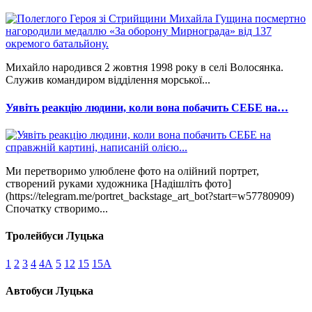
Михайло народився 2 жовтня 1998 року в селі Волосянка.
Служив командиром відділення морської...
Уявіть реакцію людини, коли вона побачить СЕБЕ на…
Ми перетворимо улюблене фото на олійний портрет,
створений руками художника [Надішліть фото]
(https://telegram.me/portret_backstage_art_bot?start=w57780909)
Спочатку створимо...
Тролейбуси Луцька
1
2
3
4
4А
5
12
15
15А
Автобуси Луцька