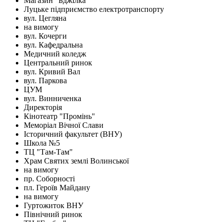
Магазин "Бджілка"
Луцьке підприємство електротранспорту
вул. Цегляна
на вимогу
вул. Кочерги
вул. Кафедральна
Медичний коледж
Центральний ринок
вул. Кривий Вал
вул. Паркова
ЦУМ
вул. Винниченка
Директорія
Кінотеатр "Промінь"
Меморіал Вічної Слави
Історичний факультет (ВНУ)
Школа №5
ТЦ "Там-Там"
Храм Святих землі Волинської
на вимогу
пр. Соборності
пл. Героїв Майдану
на вимогу
Гуртожиток ВНУ
Північний ринок