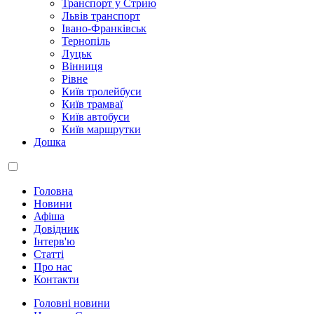
Транспорт у Стрию
Львів транспорт
Івано-Франківськ
Тернопіль
Луцьк
Вінниця
Рівне
Київ тролейбуси
Київ трамваї
Київ автобуси
Київ маршрутки
Дошка
Головна
Новини
Афіша
Довідник
Інтерв'ю
Статті
Про нас
Контакти
Головні новини