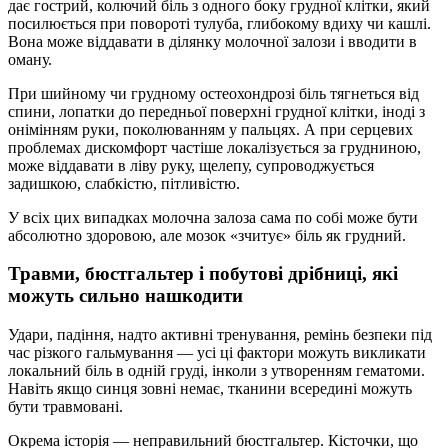
дає гострий, колючий біль з одного боку грудної клітки, який
посилюється при повороті тулуба, глибокому вдиху чи кашлі.
Вона може віддавати в ділянку молочної залози і вводити в
оману.
При шийному чи грудному остеохондрозі біль тягнеться від
спини, лопатки до передньої поверхні грудної клітки, іноді з
онімінням руки, поколюванням у пальцях. А при серцевих
проблемах дискомфорт частіше локалізується за грудниною,
може віддавати в ліву руку, щелепу, супроводжується
задишкою, слабкістю, пітливістю.
У всіх цих випадках молочна залоза сама по собі може бути
абсолютно здоровою, але мозок «зчитує» біль як грудний.
Травми, бюстгальтер і побутові дрібниці, які
можуть сильно нашкодити
Удари, падіння, надто активні тренування, ремінь безпеки під
час різкого гальмування — усі ці фактори можуть викликати
локальний біль в одній груді, інколи з утворенням гематоми.
Навіть якщо синця зовні немає, тканини всередині можуть
бути травмовані.
Окрема історія — неправильний бюстгальтер. Кісточки, що