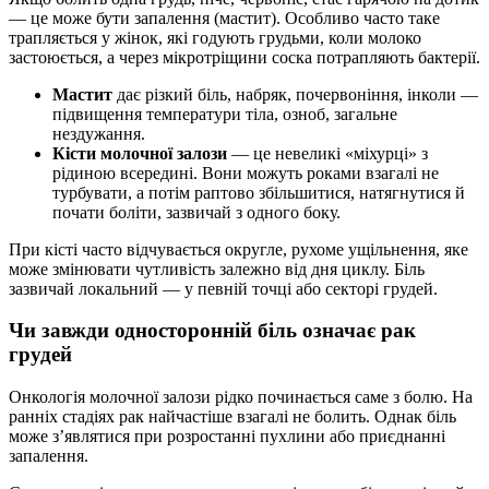
— це може бути запалення (мастит). Особливо часто таке
трапляється у жінок, які годують грудьми, коли молоко
застоюється, а через мікротріщини соска потрапляють бактерії.
Мастит
дає різкий біль, набряк, почервоніння, інколи —
підвищення температури тіла, озноб, загальне
нездужання.
Кісти молочної залози
— це невеликі «міхурці» з
рідиною всередині. Вони можуть роками взагалі не
турбувати, а потім раптово збільшитися, натягнутися й
почати боліти, зазвичай з одного боку.
При кісті часто відчувається округле, рухоме ущільнення, яке
може змінювати чутливість залежно від дня циклу. Біль
зазвичай локальний — у певній точці або секторі грудей.
Чи завжди односторонній біль означає рак
грудей
Онкологія молочної залози рідко починається саме з болю. На
ранніх стадіях рак найчастіше взагалі не болить. Однак біль
може з’являтися при розростанні пухлини або приєднанні
запалення.