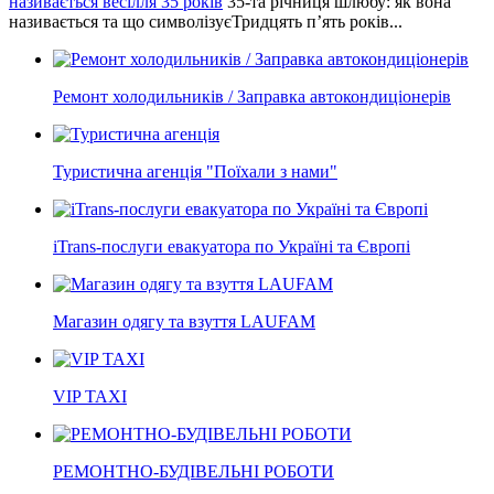
називається весілля 35 років
35-та річниця шлюбу: як вона
називається та що символізуєТридцять п’ять років...
Ремонт холодильників / Заправка автокондиціонерів
Туристична агенція "Поїхали з нами"
iTrans-послуги евакуатора по Україні та Європі
Магазин одягу та взуття LAUFAM
VIP TAXI
РЕМОНТНО-БУДІВЕЛЬНІ РОБОТИ