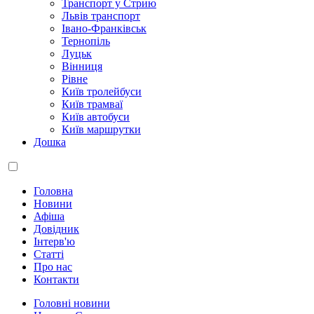
Транспорт у Стрию
Львів транспорт
Івано-Франківськ
Тернопіль
Луцьк
Вінниця
Рівне
Київ тролейбуси
Київ трамваї
Київ автобуси
Київ маршрутки
Дошка
Головна
Новини
Афіша
Довідник
Інтерв'ю
Статті
Про нас
Контакти
Головні новини