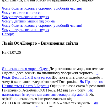
дослухатися, але він зовсім не прирівнюється до вироку.
Чому болить голова у скронях, у лобовій частині
Чому сиплеться волосся
Чому печуть соски на грудях
Чому у дитини мішки під очима
Чому болить голова у скронях, у лобовій частині
Чому печуть соски на грудях
Нагору
ЛьвівОблЕнерго - Вимкнення світла
На 01.07.26
Як називається море в Одесі
Де розташоване море, що омиває
Одесу?Одеса лежить на північному узбережжі Чорного...
5
Років Весілля Як Називається
Що таке п’ята річниця шлюбу і
чому її величають «дерев’янною»П’ять років...
Як Правильно
Називається Свято 8 Березня
Офіційна назва свята У резолюції
Генеральної Асамблеї ООН №32/142 від 1977 року...
Як
називається інтернет-магазин автотоварів від auto.ria
Як
офіційно називається інтернет-магазин від
AUTO.RIAЗапчастини AUTO.RIA – саме так звучить...
Як