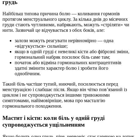
грудь
Найбільш типова причина болю — коливання гормонів
протягом менструального циклу. За кілька днів до місячних
груди стають чутливими, набрякають, можуть «стріляти» чи
нити. Зазвичай це відчувається з обох боків, але:
залози можуть реагувати нерівномірно — одна
«відгукується» сильніше;
якщо в одній груді є невеликі кісти або фіброзні зміни,
гормональний набряк посилює біль саме там;
початок або відміна гормональних контрацептивів
здатні змінити характер болю і зробити його
однобічним.
Такий біль частіше тупий, ниючий, посилюється перед
менструацією і слабшає після. Якщо він чітко пов’язаний із
циклом і не супроводжується іншими тривожними
симптомами, найімовірніше, мова про масталгію
гормонального походження.
Мастит і кісти: коли біль у одній груді
супроводжується ущільненням
Якщо болить одна грудь, піче, червоніє, стає гарячою на дотик