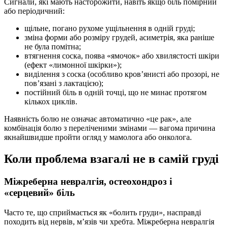
Сигнали, які мають насторожити, навіть якщо біль помірний
або періодичний:
щільне, погано рухоме ущільнення в одній груді;
зміна форми або розміру грудей, асиметрія, яка раніше
не була помітна;
втягнення соска, поява «ямочок» або хвилястості шкіри
(ефект «лимонної шкірки»);
виділення з соска (особливо кров’янисті або прозорі, не
пов’язані з лактацією);
постійний біль в одній точці, що не минає протягом
кількох циклів.
Наявність болю не означає автоматично «це рак», але
комбінація болю з переліченими змінами — вагома причина
якнайшвидше пройти огляд у мамолога або онколога.
Коли проблема взагалі не в самій груді
Міжреберна невралгія, остеохондроз і
«серцевий» біль
Часто те, що сприймається як «болить груди», насправді
походить від нервів, м’язів чи хребта. Міжреберна невралгія