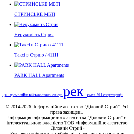
СТРИЙСЬКЕ МБТІ
Нерухомість Стрия
Таксі в Стрию / 41111
PARK HALL Apartments
рек
дтп
промо
війна
військовополонені
еда
скала1911
спорт
тарифи
© 2014-2026. Інформаційне агентство "Діловий Стрий". Усі
права захищені.
Інформація
інформаційного агентства "Діловий Стрий"
є
інтелектуальною власністю ТОВ «Інформаційне агентство
«Діловий Стрий»
Будь-яке копiювання, публiкацiя, передрук чи наступне