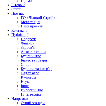
Промо
Інтерв'ю
Статті
Про нас
ГО «Діловий Стрий»
Мета та цілі
Наші проекти
Контакти
Публікації
Подорож
Фінанси
Здоров'я
Авто та техніка
Будівництво
Бізнес та товари
Спорт
Будинок та інтер'єр
Сад та агро
Кулінарія
Наука
Інше
Виробництво
IT та техніка
Напрямки
Стрий заклади