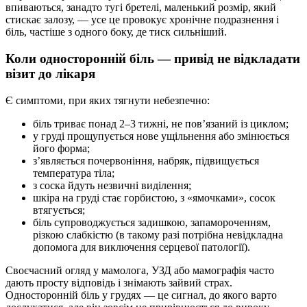
впиваються, занадто тугі бретелі, маленький розмір, який
стискає залозу, — усе це провокує хронічне подразнення і
біль, частіше з одного боку, де тиск сильніший.
Коли односторонній біль — привід не відкладати
візит до лікаря
Є симптоми, при яких тягнути небезпечно:
біль триває понад 2–3 тижні, не пов’язаний із циклом;
у груді прощупується нове ущільнення або змінюється
його форма;
з’являється почервоніння, набряк, підвищується
температура тіла;
з соска йдуть незвичні виділення;
шкіра на груді стає горбистою, з «ямочками», сосок
втягується;
біль супроводжується задишкою, запамороченням,
різкою слабкістю (в такому разі потрібна невідкладна
допомога для виключення серцевої патології).
Своєчасний огляд у мамолога, УЗД або мамографія часто
дають просту відповідь і знімають зайвий страх.
Односторонній біль у грудях — це сигнал, до якого варто