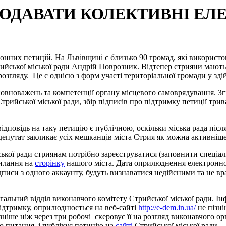
ДАВАТИ КОЛЕКТИВНІ ЕЛЕ
онних петицій.
На Львівщині є близько 90 громад, які використ
йської міської ради Андрій Поврозник. Відтепер стрияни мають 
розгляду.
Це є однією з форм участі територіальної громади у зд
новажень та компетенції органу місцевого самоврядування. Зг
трийської міської ради, збір підписів про підтримку петиції трива
дь на таку петицію є публічною, оскільки міська рада після її
ому депутат закликає усіх мешканців міста Стрия як можна активн
 ради стриянам потрібно зареєструватися (заповнити спеціаль
силання на
сторінку
нашого міста. Дата оприлюднення електронної 
 підписи з одного аккаунту, будуть визнаватися недійсними та не 
ий відділ виконавчого комітету Стрийської міської ради. Інфор
 підтримку, оприлюднюється на веб-сайті
http://e-dem.in.ua/
не пізні
зніше ніж через три робочі скеровує її на розгляд виконавчого ор
ю питання, і публікує петицію на
сайті
Стрийської міської ради.