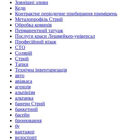
Зовнішні зливи
Кеди
Контрактне періодичне прибирання приміщень
Металопрофіль Стрий
Обробка коминів
Перманентний татуаж
Послуги краси Лешмейкер-універсал
Професійний візаж
СТО
Солярій
Стрий
Тапки
Технічна інвентаризація
авто
авіакаса
агенція
альпінізм
альтанка
банери Стрий
банкетний
басейн
бронювання
бу
вантажні
велоспорт