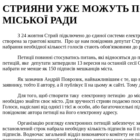
СТРИЯНИ УЖЕ МОЖУТЬ ПО
МІСЬКОЇ РАДИ
З 24 жовтня Стрий підключено до єдиної системи електр
створена за грантові кошти.
Про це нам повідомив депутат Стри
набрання необхідної кількості голосів стають обов
'
язковими до 
Петиції повинні стосуватись питань, які відносяться до пов
петицій
, яке депутати затвердили 13 вересня на останній сесії С
набрати не менше як 150 підписів мешканців міста.
Як зазначив Андрій Поврозик, найважливішим є те, що відпові
заявнику, тобто її автору, а й публікує її на цьому ж сайті. Т
Для того, щоб створити таку електронну петицію до міської
необхідно знайти своє місто. Для зручності стриян подаємо по
Голоси, надіслані від однієї і тієї ж особи, або багаточисельні
повідомляє автора петиції на його електронну адресу.
Організацію розгляду електронних петицій забезпечує загальн
встановлений строк набрала необхідну кількість підписів на її
підписів. Водночас загальний відділ виконавчого комітету не пі
порушене автором петиції та профільною депутатською комісіє