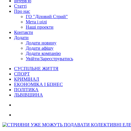
Інтерв'ю
Статті
Про нас
ГО "Діловий Стрий"
Мета і цілі
Наші проекти
Контакти
Додати
Додати новину
Додати афішу
Додати компанію
Увійти/Зареєструватись
СУСПІЛЬНЕ ЖИТТЯ
СПОРТ
КРИМІНАЛ
ЕКОНОМІКА І БІЗНЕС
ПОЛІТИКА
ЛЬВІВЩИНА