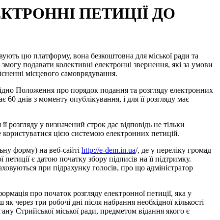
КТРОННІ ПЕТИЦІЇ ДО
овують цю платформу, вона безкоштовна для міської ради та
змогу подавати колективні електронні звернення, які за умови
ійсненні місцевого самоврядування.
ідно Положення про порядок подання та розгляду електронних
є 60 днів з моменту опублікування, і для її розгляду має
 розгляду у визначений строк дає відповідь не тільки
іше користуватися цією системою електронних петицій.
ну форму) на веб-сайті
http://e-dem.in.ua
/, де у переліку громад
петиції є датою початку збору підписів на її підтримку.
враховуються при підрахунку голосів, про що адміністратор
мація про початок розгляду електронної петиції, яка у
ш як через три робочі дні після набрання необхідної кількості
гану Стрийської міської ради, предметом відання якого є