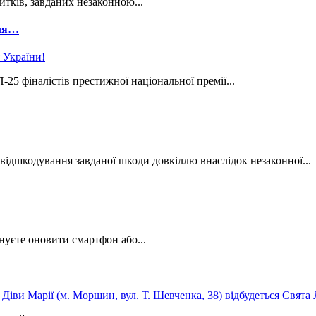
тків, завданих незаконною...
лля…
5 фіналістів престижної національної премії...
відшкодування завданої шкоди довкіллю внаслідок незаконної...
нуєте оновити смартфон або...