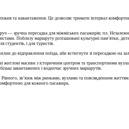
тижня та навантаження. Це дозволяє тримати інтервал комфортни
уч — зручна пересадка для міжміських пасажирів; пл. Незалежно
істами. Поблизу маршруту розташовані культурні пам’ятки, дитя
 студентів, і для туристів.
илин до відправлення поїзда, аби встигнути зі пересадкою на зал
і житлові масиви з історичним центром та транспортними вузлами
айбільш завантажених і водночас зручних маршрутів.
 Рівного, зв’язок між ринками, вузлами та повсякденним життям.
 комфортною для кожного пасажира.