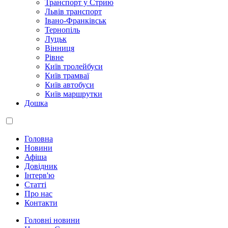
Транспорт у Стрию
Львів транспорт
Івано-Франківськ
Тернопіль
Луцьк
Вінниця
Рівне
Київ тролейбуси
Київ трамваї
Київ автобуси
Київ маршрутки
Дошка
Головна
Новини
Афіша
Довідник
Інтерв'ю
Статті
Про нас
Контакти
Головні новини