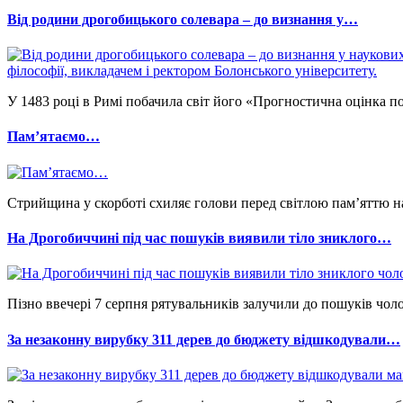
Від родини дрогобицького солевара – до визнання у…
У 1483 році в Римі побачила світ його «Прогностична оцінка по
Памʼятаємо…
Стрийщина у скорботі схиляє голови перед світлою пам’яттю на
На Дрогобиччині під час пошуків виявили тіло зниклого…
Пізно ввечері 7 серпня рятувальників залучили до пошуків чоло
За незаконну вирубку 311 дерев до бюджету відшкодували…