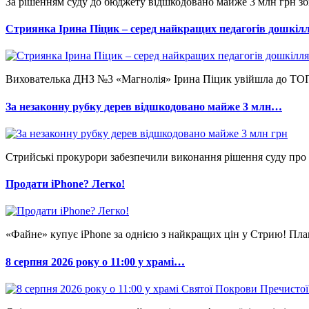
За рішенням суду до бюджету відшкодовано майже 3 млн грн зби
Стриянка Ірина Піцик – серед найкращих педагогів дошкі
Вихователька ДНЗ №3 «Магнолія» Ірина Піцик увійшла до ТОП-2
За незаконну рубку дерев відшкодовано майже 3 млн…
Стрийські прокурори забезпечили виконання рішення суду про 
Продати iPhone? Легко!
«Файне» купує iPhone за однією з найкращих цін у Стрию! Пла
8 серпня 2026 року о 11:00 у храмі…