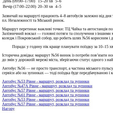
День (09:00–17:00)
15–20 хв
5–6
Вечір (17:00–22:00)
20–30 хв
4–5
Зазвичай на маршруті працюють 4–8 автобусів залежно від дня 
пл. Незалежності та Міський ринок.
Маршрут перетинає важливі точки: ТЦ Чайка та автостанція пор
Залізничний вокзал — головні потяги та сполучення з іншими м
коледж і Покровський собор, що робить шлях №56 корисним і для
Порада: у годину пік краще планувати поїздку за 10–15 хв
Історична довідка: маршрут №56 виник із потреби пов’язати нов
до змін у дорожній мережі міста, зберігаючи статус одного з н
Автобус №56 — не просто транспорт, а частина міського пульсу
сервіси або на зупинках — тоді поїздка буде передбачуваною і
Автобус №53 Рівне - маршрут, розклад та зупинки
Автобус №47А Рівне - маршрут, розклад та зупинки
Автобус №57 Рівне - маршрут, розклад та зупинки
Автобус №61 Рівне - маршрут, розклад та зупинки
Автобус №53 Рівне - маршрут, розклад та зупинки
Автобус №57 Рівне - маршрут, розклад та зупинки
Нагору