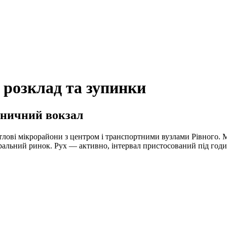
 розклад та зупинки
зничний вокзал
тлові мікрорайони з центром і транспортними вузлами Рівного. 
тральний ринок. Рух — активно, інтервал пристосований під годин