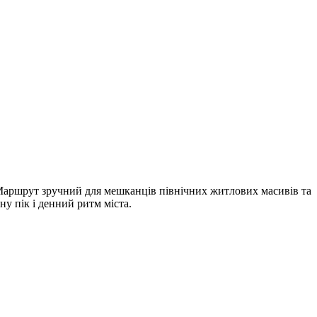
Маршрут зручний для мешканців північних житлових масивів та
у пік і денний ритм міста.