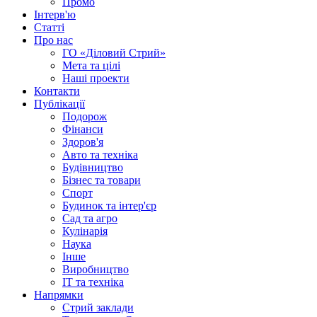
Промо
Інтерв'ю
Статті
Про нас
ГО «Діловий Стрий»
Мета та цілі
Наші проекти
Контакти
Публікації
Подорож
Фінанси
Здоров'я
Авто та техніка
Будівництво
Бізнес та товари
Спорт
Будинок та інтер'єр
Сад та агро
Кулінарія
Наука
Інше
Виробництво
IT та техніка
Напрямки
Стрий заклади