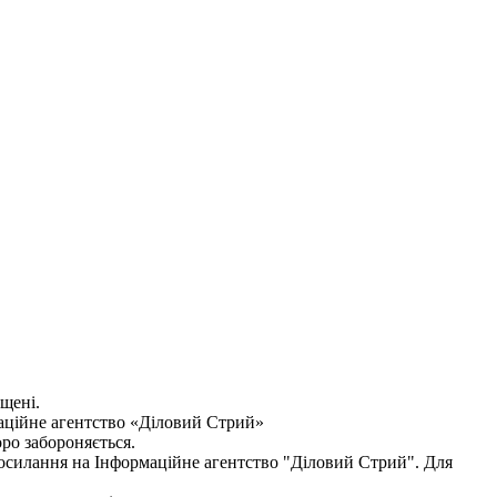
ищені.
аційне агентство «Діловий Стрий»
оро забороняється.
посилання на
Інформаційне агентство "Діловий Стрий"
. Для