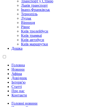
Транспорт у Стрию
Львів транспорт
Івано-Франківськ
Тернопіль
Луцьк
Вінниця
Рівне
Київ тролейбуси
Київ трамваї
Київ автобуси
Київ маршрутки
Дошка
Головна
Новини
Афіша
Довідник
Інтерв'ю
Статті
Про нас
Контакти
Головні новини