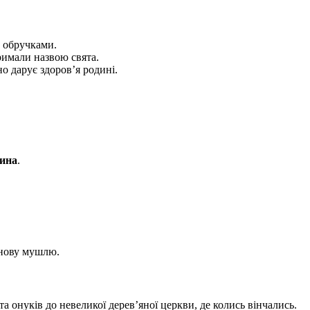
и обручками.
римали назвою свята.
о дарує здоров’я родині.
тина
.
 нову мушлю.
 онуків до невеликої дерев’яної церкви, де колись вінчались.