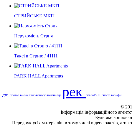
СТРИЙСЬКЕ МБТІ
Нерухомість Стрия
Таксі в Стрию / 41111
PARK HALL Apartments
рек
дтп
промо
війна
військовополонені
еда
скала1911
спорт
тарифи
© 201
Інформація
інформаційного агентс
Будь-яке копiюван
Передрук усіх матеріалів, в тому числі відеосюжетів, а та