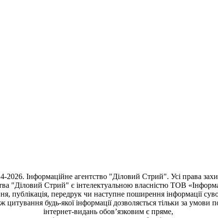
4-2026. Інформаційне агентство "Діловий Стрий". Усі права зах
тва "Діловий Стрий"
є інтелектуальною власністю ТОВ «Інформ
ня, публiкацiя, передрук чи наступне поширення iнформацiї сув
кож цитування будь-якої інформації дозволяється тільки за умови 
інтернет-видань обов’язковим є пряме,