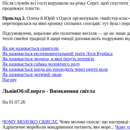
Після служби всі гості вирушили на річку Серет, щоб спустити
продовжує плисти.
Приклад 2.
Олена й Юрій з Одеси організували «майстер-клас» 
перетворилася на міні-хроніку спільних спогадів: тут була і п
Підсумовуючи, коралове або полотняне весілля — це не лише да
теплі сімейні традиції й щирі емоції допомагають подружжю відч
Як ще називається євангеліє
Як називається експериментальний театр Леся Курбаса
Як називається людина, в якої беруть інтерв'ю
Як називається собака чоловічого роду
Як називається хорда що проходить через центр кола
Як називається дитячий лікар
Нагору
ЛьвівОблЕнерго - Вимкнення світла
На 01.07.26
ЧОМУ МОЛОКО СКИСАЄ
Чому молоко скисає: що насправді 
Адріатичне мореКоли мандрівники питають, яке море...
Чому у