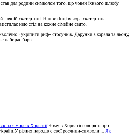
т став для родини символом того, що човен їхнього шлюбу
й лляній скатертині. Наприкінці вечора скатертина
вистилає нею стіл на кожне сімейне свято.
волічно «укріпити риф» стосунків. Дарунки з корала та льону,
ше набирає барв.
вається море в Хорватії
Чому в Хорватії говорять про
країниУ різних народів є свої рослини-символи:...
Як