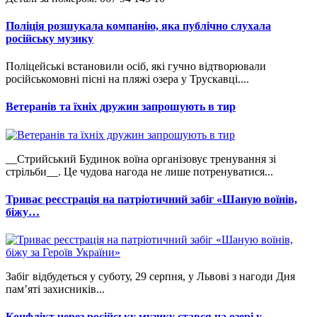
Поліція розшукала компанію, яка публічно слухала
російську музику
Поліцейські встановили осіб, які гучно відтворювали
російськомовні пісні на пляжі озера у Трускавці....
Ветеранів та їхніх дружин запрошують в тир
__Стрийський Будинок воїна організовує тренування зі
стрільби__. Це чудова нагода не лише потренуватися...
Триває реєстрація на патріотичний забіг «Шаную воїнів,
біжу…
Забіг відбудеться у суботу, 29 серпня, у Львові з нагоди Дня
пам’яті захисників...
Конфлікт через російську музику стався на озері у…