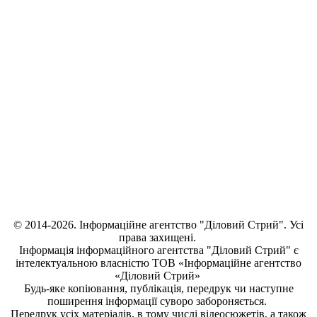
© 2014-2026. Інформаційне агентство "Діловий Стрий". Усі
права захищені.
Інформація
інформаційного агентства "Діловий Стрий"
є
інтелектуальною власністю ТОВ «Інформаційне агентство
«Діловий Стрий»
Будь-яке копiювання, публiкацiя, передрук чи наступне
поширення iнформацiї суворо забороняється.
Передрук усіх матеріалів, в тому числі відеосюжетів, а також