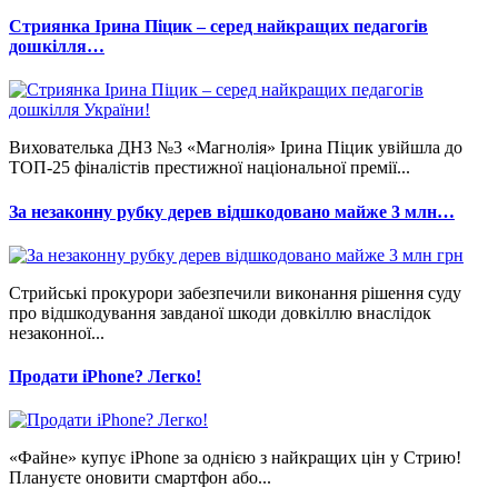
Стриянка Ірина Піцик – серед найкращих педагогів
дошкілля…
Вихователька ДНЗ №3 «Магнолія» Ірина Піцик увійшла до
ТОП-25 фіналістів престижної національної премії...
За незаконну рубку дерев відшкодовано майже 3 млн…
Стрийські прокурори забезпечили виконання рішення суду
про відшкодування завданої шкоди довкіллю внаслідок
незаконної...
Продати iPhone? Легко!
«Файне» купує iPhone за однією з найкращих цін у Стрию!
Плануєте оновити смартфон або...