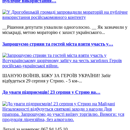
публічне використання…
__Рішення депутати ухвалили одноголосно. __ Як зазначили у
міськраді, метою мораторію є захист українського...
Запрошуємо стриян та гостей міста взяти участь у…
ШАНУЮ ВОЇНІВ, БІЖУ ЗА ГЕРОЇВ УКРАЇНИ! Забіг
відбудеться 29 серпня у Стрию. - 5 км-...
До уваги підприємців! 23 серпня у Стрию на…
Деталі за номером: 067 94 145 10