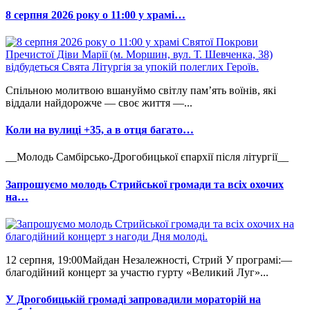
8 серпня 2026 року о 11:00 у храмі…
Спільною молитвою вшануймо світлу пам’ять воїнів, які
віддали найдорожче — своє життя —...
Коли на вулиці +35, а в отця багато…
__Молодь Самбірсько-Дрогобицької єпархії після літургії__
Запрошуємо молодь Стрийської громади та всіх охочих
на…
12 серпня, 19:00Майдан Незалежності, Стрий У програмі:—
благодійний концерт за участю гурту «Великий Луг»...
У Дрогобицькій громаді запровадили мораторій на