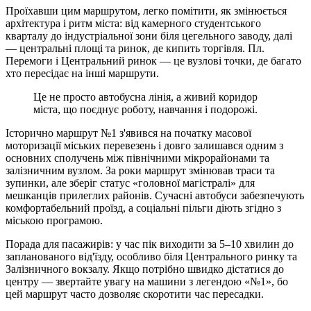
Проїхавши цим маршрутом, легко помітити, як змінюється
архітектура і ритм міста: від камерного студентського
кварталу до індустріальної зони біля цегельного заводу, далі
— центральні площі та ринок, де кипить торгівля. Пл.
Перемоги і Центральний ринок — це вузлові точки, де багато
хто пересідає на інші маршрути.
Це не просто автобусна лінія, а живий коридор
міста, що поєднує роботу, навчання і подорожі.
Історично маршрут №1 з'явився на початку масової
моторизації міських перевезень і довго залишався одним з
основних сполучень між північними мікрорайонами та
залізничним вузлом. За роки маршрут змінював траси та
зупинки, але зберіг статус «головної магістралі» для
мешканців прилеглих районів. Сучасні автобуси забезпечують
комфортабельний проїзд, а соціальні пільги діють згідно з
міською програмою.
Порада для пасажирів: у час пік виходити за 5–10 хвилин до
запланованого від'їзду, особливо біля Центрального ринку та
Залізничного вокзалу. Якщо потрібно швидко дістатися до
центру — звертайте увагу на машини з легендою «№1», бо
цей маршрут часто дозволяє скоротити час пересадки.