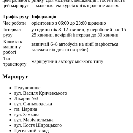
центрального ринку. Для місцевих мешканців і гостей міста
цей маршрут — маленька екскурсія крізь щоденне життя.
Графік руху
Інформація
Час роботи
орієнтовно з 06:00 до 23:00 щоденно
Інтервал
у години пік 8–12 хвилин, у неробочий час 15–
руху
25 хвилин, вечірній інтервал до 30 хвилин
Кількість
зазвичай 6–8 автобусів на лінії (варіюється
машин у
залежно від дня та потреби)
роботі
Тип
маршрутний автобус міського типу
транспорту
Маршрут
Педучилище
вул. Василя Кричевського
Лікарня №3
вул. Синьоводська
пл. Царина
вул. Замкова
вул. Маріупольська
вул. Костя Широцького
Цегельний завод