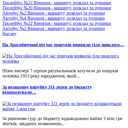
Тролейбус №22 Вінниця - маршрут, розклад та зупинки
Тролейбус №20 Вінниця - маршрут, розклад та зупинки
Автобус №2 Вінниця - маршрут, розклад та зупинки
Автобус №4 Вінниця - маршрут, розклад та зупинки
Тролейбус №22 Вінниця - маршрут, розклад та зупинки
Автобус №2 Вінниця - маршрут, розклад та зупинки
Нагору
На Дрогобиччині під час пошуків виявили тіло зниклого…
Пізно ввечері 7 серпня рятувальників залучили до пошуків
чоловіка 1953 року народження, який...
За незаконну вирубку 311 дерев до бюджету
відшкодували…
За рішенням суду до бюджету відшкодовано майже 3 млн грн
збитків, завданих незаконною...