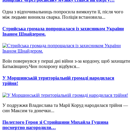
Одна з відпочивальниць попросила вимкнути її, після чого
між людьми виникла сварка. Поліція встановила...
Стрийська громада попрощалася із захисником України
Іваном Шнайдером.
Воїн повернувся у перші дні війни з-за кордону, щоб захищати
Батьківщину.Чин похорону відбувся...
У Моршинській територіальній громаді народилася
трійня!
У подружжя Владислава та Марії Коруд народилася трійня —
син Максим та донечки...
Полеглого Героя зі Стрийщини Михайла Гущина
посмертно нагородили…