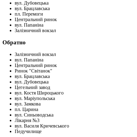
вул. Дубовецька
вул. Брацлавська
пл. Перемоги
Центральний ринок
вул. Папаніна
Залізничний вокзал
Обратно
Залізничний вокзал
вул. Папаніна
Центральний ринок
Ринок "Світанок"
вул. Брацлавська
вул. Дубовецька
Цегельний завод
вул. Костя Широцького
вул. Маріупольська
вул. Замкова
пл. Царина
вул. Синьоводська
Лікарня №3
вул. Василя Кричевського
Педучилище