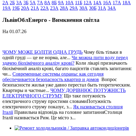
2А
2Б
3А
3Б
5А
7А
8А
8Б
9А
10А
11Б
12А
14А
16А
17А
18А
19А
19Б
20А
21А
22А
23А
28А
29А
30А
30Б
31А
34А
ЛьвівОблЕнерго - Вимкнення світла
На 01.07.26
ЧОМУ МОЖЕ БОЛІТИ ОДНА ГРУДЬ
Чому біль тільки в
одній груді — це не норма, але...
Чи можна пити воду перед
здачею біохімічного аналізу крові?
Коли лікарі призначають
біохімічний аналіз крові, багато пацієнтів ставлять запитання:
чи...
Современные системы охраны: как сегодня
обеспечивается безопасность квартир и домов
Вопрос
безопасности жилья уже давно перестал быть теоретическим.
Квартиры и частные...
ЧОМУ ДОРІВНЮЄ ПОТУЖНІСТЬ
ЕЛЕКТРИЧНОГО СТРУМУ
Що таке потужність
електричного струму простими словамиПотужність
електричного струму показує, з...
Як називається столиця
Італії
Правильна відповідь на головне запитанняСтолиця
Італії називається Рим. Це місто з...