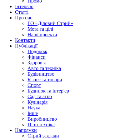
Промо
Інтерв'ю
Статті
Про нас
ГО «Діловий Стрий»
Мета та цілі
Наші проекти
Контакти
Публікації
Подорож
Фінанси
Здоров'я
Авто та техніка
Будівництво
Бізнес та товари
Спорт
Будинок та інтер'єр
Сад та агро
Кулінарія
Наука
Інше
Виробництво
IT та техніка
Напрямки
Стрий заклади