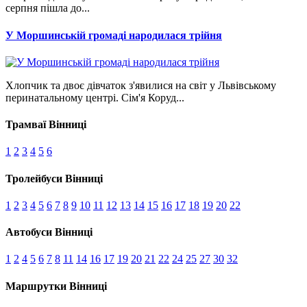
серпня пішла до...
У Моршинській громаді народилася трійня
Хлопчик та двоє дівчаток з'явилися на світ у Львівському
перинатальному центрі. Сім'я Коруд...
Трамваї Вінниці
1
2
3
4
5
6
Тролейбуси Вінниці
1
2
3
4
5
6
7
8
9
10
11
12
13
14
15
16
17
18
19
20
22
Автобуси Вінниці
1
2
4
5
6
7
8
11
14
16
17
19
20
21
22
24
25
27
30
32
Маршрутки Вінниці