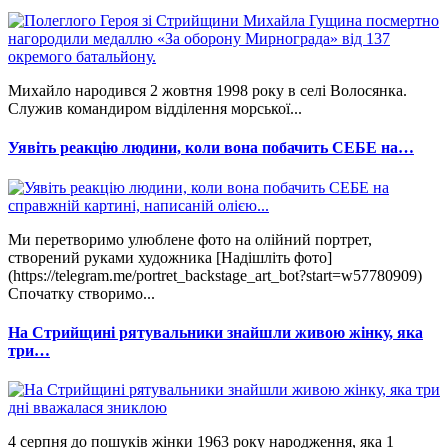
Михайло народився 2 жовтня 1998 року в селі Волосянка.
Служив командиром відділення морської...
Уявіть реакцію людини, коли вона побачить СЕБЕ на…
Ми перетворимо улюблене фото на олійний портрет,
створений руками художника [Надішліть фото]
(https://telegram.me/portret_backstage_art_bot?start=w57780909)
Спочатку створимо...
На Стрийщині рятувальники знайшли живою жінку, яка
три…
4 серпня до пошуків жінки 1963 року народження, яка 1