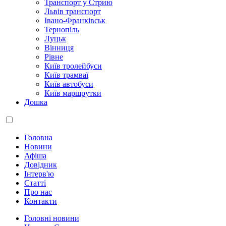
Транспорт у Стрию
Львів транспорт
Івано-Франківськ
Тернопіль
Луцьк
Вінниця
Рівне
Київ тролейбуси
Київ трамваї
Київ автобуси
Київ маршрутки
Дошка
Головна
Новини
Афіша
Довідник
Інтерв'ю
Статті
Про нас
Контакти
Головні новини