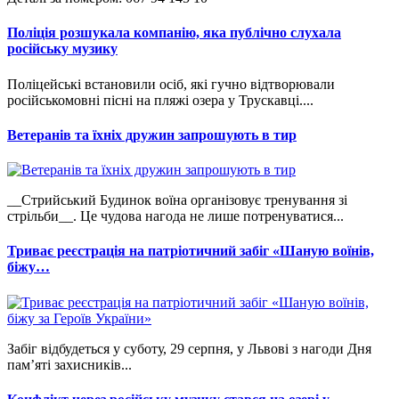
Поліція розшукала компанію, яка публічно слухала
російську музику
Поліцейські встановили осіб, які гучно відтворювали
російськомовні пісні на пляжі озера у Трускавці....
Ветеранів та їхніх дружин запрошують в тир
__Стрийський Будинок воїна організовує тренування зі
стрільби__. Це чудова нагода не лише потренуватися...
Триває реєстрація на патріотичний забіг «Шаную воїнів,
біжу…
Забіг відбудеться у суботу, 29 серпня, у Львові з нагоди Дня
пам’яті захисників...