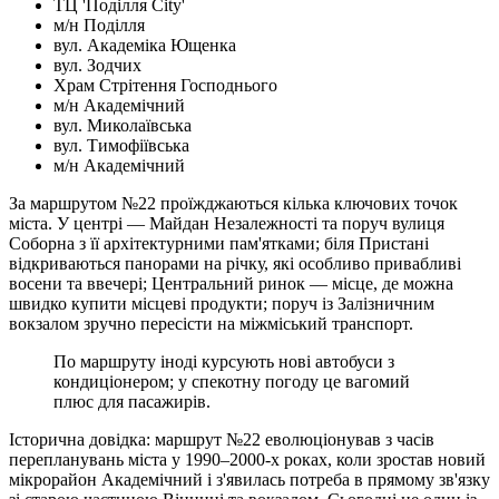
ТЦ 'Поділля City'
м/н Поділля
вул. Академіка Ющенка
вул. Зодчих
Храм Стрітення Господнього
м/н Академічний
вул. Миколаївська
вул. Тимофіївська
м/н Академічний
За маршрутом №22 проїжджаються кілька ключових точок
міста. У центрі — Майдан Незалежності та поруч вулиця
Соборна з її архітектурними пам'ятками; біля Пристані
відкриваються панорами на річку, які особливо привабливі
восени та ввечері; Центральний ринок — місце, де можна
швидко купити місцеві продукти; поруч із Залізничним
вокзалом зручно пересісти на міжміський транспорт.
По маршруту іноді курсують нові автобуси з
кондиціонером; у спекотну погоду це вагомий
плюс для пасажирів.
Історична довідка: маршрут №22 еволюціонував з часів
перепланувань міста у 1990–2000-х роках, коли зростав новий
мікрорайон Академічний і з'явилась потреба в прямому зв'язку