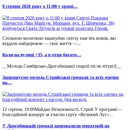
8 серпня 2026 року о 11:00 у храмі…
Спільною молитвою вшануймо світлу пам’ять воїнів, які
віддали найдорожче — своє життя —...
Коли на вулиці +35, а в отця багато…
__Молодь Самбірсько-Дрогобицької єпархії після літургії__
Запрошуємо молодь Стрийської громади та всіх охочих
на…
12 серпня, 19:00Майдан Незалежності, Стрий У програмі:—
благодійний концерт за участю гурту «Великий Луг»...
У Дрогобицькій громаді запровадили мораторій на