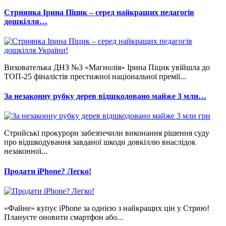
Стриянка Ірина Піцик – серед найкращих педагогів
дошкілля…
Вихователька ДНЗ №3 «Магнолія» Ірина Піцик увійшла до
ТОП-25 фіналістів престижної національної премії...
За незаконну рубку дерев відшкодовано майже 3 млн…
Стрийські прокурори забезпечили виконання рішення суду
про відшкодування завданої шкоди довкіллю внаслідок
незаконної...
Продати iPhone? Легко!
«Файне» купує iPhone за однією з найкращих цін у Стрию!
Плануєте оновити смартфон або...