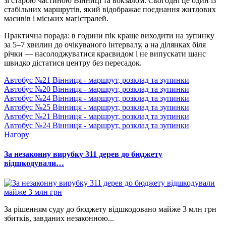
зі старою частиною Вінниці та вокзалом. Сьогодні це один із
стабільних маршрутів, який відображає поєднання житлових
масивів і міських магістралей.
Практична порада: в години пік краще виходити на зупинку
за 5–7 хвилин до очікуваного інтервалу, а на ділянках біля
річки — насолоджуватися краєвидом і не випускати шанс
швидко дістатися центру без пересадок.
Автобус №21 Вінниця - маршрут, розклад та зупинки
Автобус №20 Вінниця - маршрут, розклад та зупинки
Автобус №24 Вінниця - маршрут, розклад та зупинки
Автобус №25 Вінниця - маршрут, розклад та зупинки
Автобус №21 Вінниця - маршрут, розклад та зупинки
Автобус №24 Вінниця - маршрут, розклад та зупинки
Нагору
За незаконну вирубку 311 дерев до бюджету
відшкодували…
За рішенням суду до бюджету відшкодовано майже 3 млн грн
збитків, завданих незаконною...