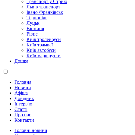
Транспорт у Стрию
Львів транспорт
Івано-Франківськ
Тернопіль
Луцьк
Вінниця
Рівне
Київ тролейбуси
Київ трамваї
Київ автобуси
Київ маршрутки
Дошка
Головна
Новини
Афіша
Довідник
Інтерв'ю
Статті
Про нас
Контакти
Головні новини