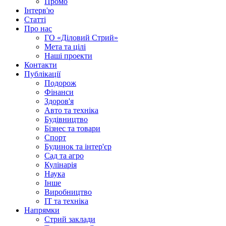
Промо
Інтерв'ю
Статті
Про нас
ГО «Діловий Стрий»
Мета та цілі
Наші проекти
Контакти
Публікації
Подорож
Фінанси
Здоров'я
Авто та техніка
Будівництво
Бізнес та товари
Спорт
Будинок та інтер'єр
Сад та агро
Кулінарія
Наука
Інше
Виробництво
IT та техніка
Напрямки
Стрий заклади