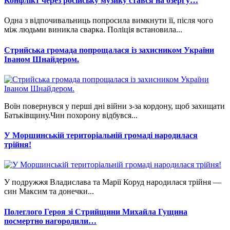
Конфлікт через російську музику стався на озері у…
Одна з відпочивальниць попросила вимкнути її, після чого
між людьми виникла сварка. Поліція встановила...
Стрийська громада попрощалася із захисником України
Іваном Шнайдером.
Воїн повернувся у перші дні війни з-за кордону, щоб захищати
Батьківщину.Чин похорону відбувся...
У Моршинській територіальній громаді народилася
трійня!
У подружжя Владислава та Марії Коруд народилася трійня —
син Максим та донечки...
Полеглого Героя зі Стрийщини Михайла Гущина
посмертно нагородили…