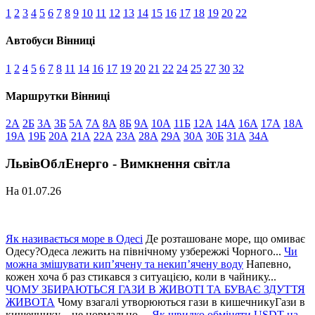
1
2
3
4
5
6
7
8
9
10
11
12
13
14
15
16
17
18
19
20
22
Автобуси Вінниці
1
2
4
5
6
7
8
11
14
16
17
19
20
21
22
24
25
27
30
32
Маршрутки Вінниці
2А
2Б
3А
3Б
5А
7А
8А
8Б
9А
10А
11Б
12А
14А
16А
17А
18А
19А
19Б
20А
21А
22А
23А
28А
29А
30А
30Б
31А
34А
ЛьвівОблЕнерго - Вимкнення світла
На 01.07.26
Як називається море в Одесі
Де розташоване море, що омиває
Одесу?Одеса лежить на північному узбережжі Чорного...
Чи
можна змішувати кип’ячену та некип’ячену воду
Напевно,
кожен хоча б раз стикався з ситуацією, коли в чайнику...
ЧОМУ ЗБИРАЮТЬСЯ ГАЗИ В ЖИВОТІ ТА БУВАЄ ЗДУТТЯ
ЖИВОТА
Чому взагалі утворюються гази в кишечникуГази в
кишечнику – це нормально....
Як швидко обміняти USDT на