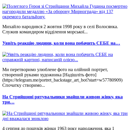
Михайло народився 2 жовтня 1998 року в селі Волосянка.
Служив командиром відділення морської...
Уявіть реакцію людини, коли вона побачить СЕБЕ на…
Ми перетворимо улюблене фото на олійний портрет,
створений руками художника [Надішліть фото]
(https://telegram.me/portret_backstage_art_bot?start=w57780909)
Спочатку створимо...
На Стрийщині рятувальники знайшли живою жінку, яка
три…
4 серпня до пошуків жінки 1963 року народження, яка 1