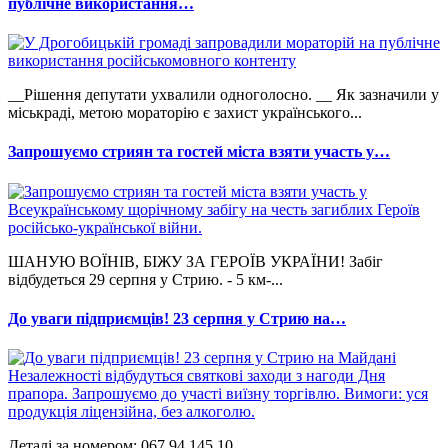
публічне використання…
__Рішення депутати ухвалили одноголосно. __ Як зазначили у
міськраді, метою мораторію є захист українського...
Запрошуємо стриян та гостей міста взяти участь у…
ШАНУЮ ВОЇНІВ, БІЖУ ЗА ГЕРОЇВ УКРАЇНИ! Забіг
відбудеться 29 серпня у Стрию. - 5 км-...
До уваги підприємців! 23 серпня у Стрию на…
Деталі за номером: 067 94 145 10