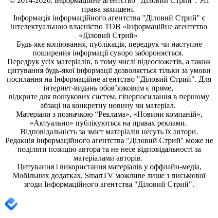
© 2014-2026. Інформаційне агентство "Діловий Стрий". Усі
права захищені.
Інформація
інформаційного агентства "Діловий Стрий"
є
інтелектуальною власністю ТОВ «Інформаційне агентство
«Діловий Стрий»
Будь-яке копiювання, публiкацiя, передрук чи наступне
поширення iнформацiї суворо забороняється.
Передрук усіх матеріалів, в тому числі відеосюжетів, а також
цитування будь-якої інформації дозволяється тільки за умови
посилання на
Інформаційне агентство "Діловий Стрий"
. Для
інтернет-видань обов’язковим є пряме,
відкрите для пошукових систем, гіперпосилання в першому
абзаці на конкретну новину чи матеріал.
Матеріали з позначкою “Реклама», «Новини компаній»,
«Актуально» публікуються на правах реклами.
Відповідальність за зміст матеріалів несуть їх автори.
Редакція
Інформаційного агентства "Діловий Стрий"
може не
поділяти позицію автора та не несе відповідальності за
матеріалами авторів.
Цитування і використання матеріалів у оффлайн-медіа,
Мобільних додатках, SmartTV можливе лише з письмової
згоди
Інформаційного агентства "
Діловий Стрий".