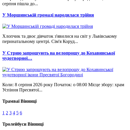
серпня пішла до...
У Моршинській громаді народилася трійня
Хлопчик та двоє дівчаток з'явилися на світ у Львівському
перинатальному центрі. Сім'я Коруд...
У Стрию запрошують на велопрощу до Кохавинської
чудотворної…
Коли: 8 серпня 2026 року Початок: о 08:00 Місце збору: храм
Успіння Пресвятої...
Трамваї Вінниці
1
2
3
4
5
6
Тролейбуси Вінниці