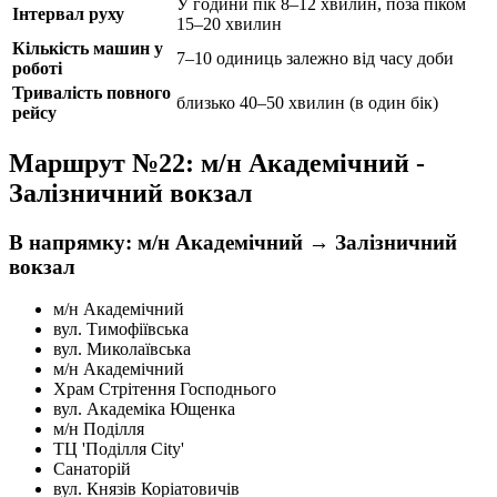
У години пік 8–12 хвилин, поза піком
Інтервал руху
15–20 хвилин
Кількість машин у
7–10 одиниць залежно від часу доби
роботі
Тривалість повного
близько 40–50 хвилин (в один бік)
рейсу
Маршрут №22: м/н Академічний -
Залізничний вокзал
В напрямку: м/н Академічний → Залізничний
вокзал
м/н Академічний
вул. Тимофіївська
вул. Миколаївська
м/н Академічний
Храм Стрітення Господнього
вул. Академіка Ющенка
м/н Поділля
ТЦ 'Поділля City'
Санаторій
вул. Князів Коріатовичів