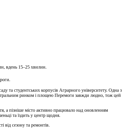
ин, вдень 15–25 хвилин.
роги.
аду та студентських корпусів Аграрного університету. Одна з
ентральним ринком і площею Перемоги завжди людно, тож цей
тя, а пізніше місто активно працювало над оновленням
ньці та їздить у центр щодня.
і від сезону та ремонтів.