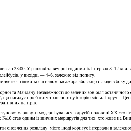
изько 23:00. У ранкові та вечірні години-пік інтервал 8–12 хвил
олейбусів, у вихідні — 4–6, залежно від попиту.
иняється тільки за сигналом пасажира або якщо є люди з боку до
рної та Майдану Незалежності до зелених зон біля ботанічного с
 що нагадує про багату транспортну історію міста. Поруч із Ц
стративних центрів.
ступово: маршрути модернізувалися в другій половині XX століт
№18 став одним із звичних маршрутів для тих, хто живе на Више
ти оновлення розкладу: місто іноді коригує інтервали в залежност