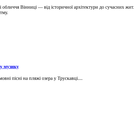
 обличчя Вінниці — від історичної архітектури до сучасних житл
тму.
ку музику
вні пісні на пляжі озера у Трускавці....