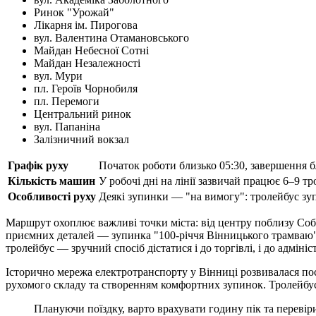
Ринок "Урожай"
Лікарня ім. Пирогова
вул. Валентина Отамановського
Майдан Небесної Сотні
Майдан Незалежності
вул. Мури
пл. Героїв Чорнобиля
пл. Перемоги
Центральний ринок
вул. Папаніна
Залізничний вокзал
Графік руху
Початок роботи близько 05:30, завершення бл
Кількість машин
У робочі дні на лінії зазвичай працює 6–9 тр
Особливості руху
Деякі зупинки — "на вимогу": тролейбус зуп
Маршрут охоплює важливі точки міста: від центру поблизу Собо
приємних деталей — зупинка "100-річчя Вінницького трамваю",
тролейбус — зручний спосіб дістатися і до торгівлі, і до адміні
Історично мережа електротранспорту у Вінниці розвивалася по
рухомого складу та створенням комфортних зупинок. Тролейбус 
Плануючи поїздку, варто врахувати годину пік та перевіри