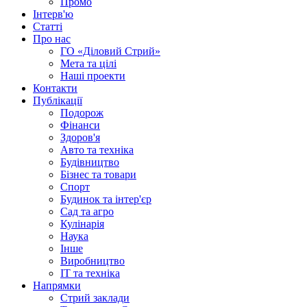
Промо
Інтерв'ю
Статті
Про нас
ГО «Діловий Стрий»
Мета та цілі
Наші проекти
Контакти
Публікації
Подорож
Фінанси
Здоров'я
Авто та техніка
Будівництво
Бізнес та товари
Спорт
Будинок та інтер'єр
Сад та агро
Кулінарія
Наука
Інше
Виробництво
IT та техніка
Напрямки
Стрий заклади