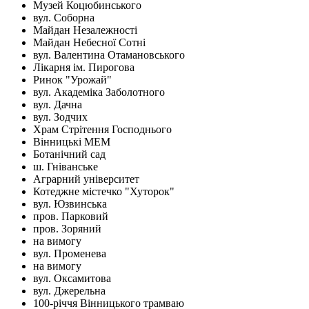
Музей Коцюбинського
вул. Соборна
Майдан Незалежності
Майдан Небесної Сотні
вул. Валентина Отамановського
Лікарня ім. Пирогова
Ринок "Урожай"
вул. Академіка Заболотного
вул. Дачна
вул. Зодчих
Храм Стрітення Господнього
Вінницькі МЕМ
Ботанічний сад
ш. Гніванське
Аграрний університет
Котеджне містечко "Хуторок"
вул. Юзвинська
пров. Парковий
пров. Зоряний
на вимогу
вул. Променева
на вимогу
вул. Оксамитова
вул. Джерельна
100-річчя Вінницького трамваю