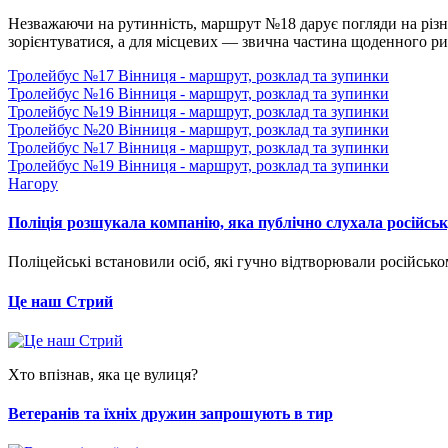
Незважаючи на рутинність, маршрут №18 дарує погляди на різні
зорієнтуватися, а для місцевих — звична частина щоденного ри
Тролейбус №17 Вінниця - маршрут, розклад та зупинки
Тролейбус №16 Вінниця - маршрут, розклад та зупинки
Тролейбус №19 Вінниця - маршрут, розклад та зупинки
Тролейбус №20 Вінниця - маршрут, розклад та зупинки
Тролейбус №17 Вінниця - маршрут, розклад та зупинки
Тролейбус №19 Вінниця - маршрут, розклад та зупинки
Нагору
Поліція розшукала компанію, яка публічно слухала російсь
Поліцейські встановили осіб, які гучно відтворювали російськомо
Це наш Стрий
Хто впізнав, яка це вулиця?
Ветеранів та їхніх дружин запрошують в тир