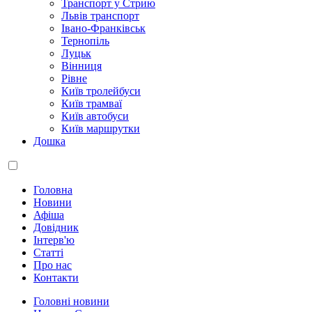
Транспорт у Стрию
Львів транспорт
Івано-Франківськ
Тернопіль
Луцьк
Вінниця
Рівне
Київ тролейбуси
Київ трамваї
Київ автобуси
Київ маршрутки
Дошка
Головна
Новини
Афіша
Довідник
Інтерв'ю
Статті
Про нас
Контакти
Головні новини