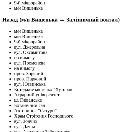
9-й мікрорайон
м/н Вишенька
Назад (м/н Вишенька → Залізничний вокзал)
м/н Вишенька
м/н Вишенька
9-й мікрорайон
вул. Джерельна
вул. Оксамитова
на вимогу
вул. Променева
на вимогу
пров. Зоряний
пров. Парковий
вул. Юзвинська
Котеджне містечко "Хуторок"
Аграрний університет
ш. Гніванське
Ботанічний сад
Авторинок "Сатурн"
Храм Стрітення Господнього
вул. Зодчих
вул. Дачна
вул. Академіка Заболотного