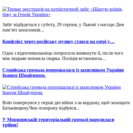
Забіг відбудеться у суботу, 29 серпня, у Львові з нагоди Дня
пам’яті захисників...
Конфлікт через російську музику стався на озері у…
Одна з відпочивальниць попросила вимкнути її, після чого
між людьми виникла сварка. Поліція встановила...
Стрийська громада попрощалася із захисником України
Іваном Шнайдером.
Воїн повернувся у перші дні війни з-за кордону, щоб захищати
Батьківщину.Чин похорону відбувся...
У Моршинській територіальній громаді народилася
трійня!