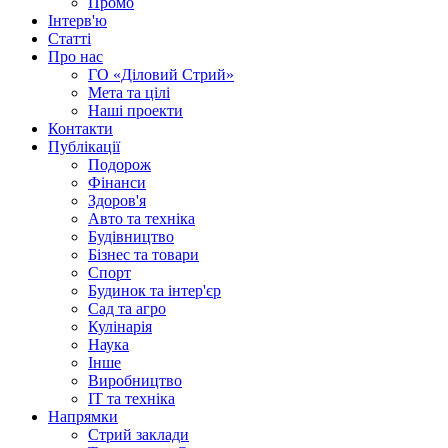
Промо
Інтерв'ю
Статті
Про нас
ГО «Діловий Стрий»
Мета та цілі
Наші проекти
Контакти
Публікації
Подорож
Фінанси
Здоров'я
Авто та техніка
Будівництво
Бізнес та товари
Спорт
Будинок та інтер'єр
Сад та агро
Кулінарія
Наука
Інше
Виробництво
IT та техніка
Напрямки
Стрий заклади