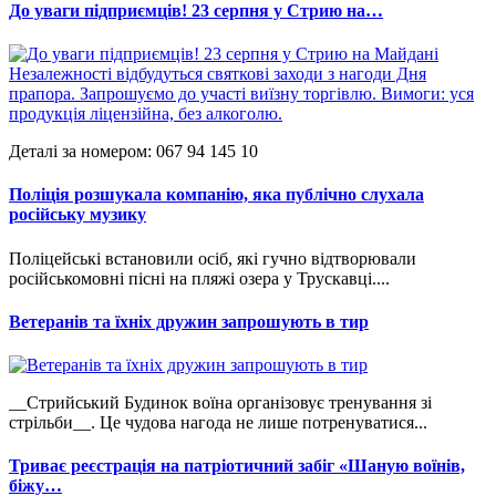
До уваги підприємців! 23 серпня у Стрию на…
Деталі за номером: 067 94 145 10
Поліція розшукала компанію, яка публічно слухала
російську музику
Поліцейські встановили осіб, які гучно відтворювали
російськомовні пісні на пляжі озера у Трускавці....
Ветеранів та їхніх дружин запрошують в тир
__Стрийський Будинок воїна організовує тренування зі
стрільби__. Це чудова нагода не лише потренуватися...
Триває реєстрація на патріотичний забіг «Шаную воїнів,
біжу…