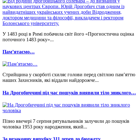
У 1483 році в Римі побачила світ його «Прогностична оцінка
поточного 1483 року»...
Памʼятаємо…
Стрийщина у скорботі схиляє голови перед світлою пам’яттю
наших Захисників, які віддали найдорожче...
На Дрогобиччині під час пошуків виявили тіло зниклого…
Пізно ввечері 7 серпня рятувальників залучили до пошуків
чоловіка 1953 року народження, який...
За незаконну вирубку 311 дерев до бюджету