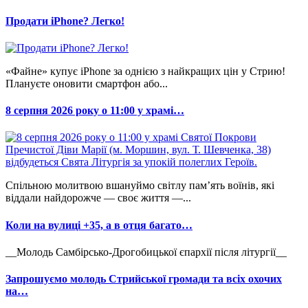
Продати iPhone? Легко!
«Файне» купує iPhone за однією з найкращих цін у Стрию!
Плануєте оновити смартфон або...
8 серпня 2026 року о 11:00 у храмі…
Спільною молитвою вшануймо світлу пам’ять воїнів, які
віддали найдорожче — своє життя —...
Коли на вулиці +35, а в отця багато…
__Молодь Самбірсько-Дрогобицької єпархії після літургії__
Запрошуємо молодь Стрийської громади та всіх охочих
на…