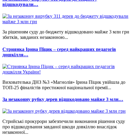
відшкодували…
За рішенням суду до бюджету відшкодовано майже 3 млн грн
збитків, завданих незаконною...
Стриянка Ірина Піцик – серед найкращих педагогів
дошкілля…
Вихователька ДНЗ №3 «Магнолія» Ірина Піцик увійшла до
ТОП-25 фіналістів престижної національної премії...
За незаконну рубку дерев відшкодовано майже 3 млн…
Стрийські прокурори забезпечили виконання рішення суду
про відшкодування завданої шкоди довкіллю внаслідок
незаконної...