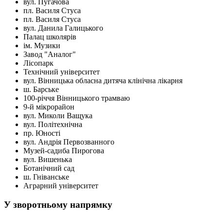
вул. Пугачова
пл. Василя Стуса
пл. Василя Стуса
вул. Данила Галицького
Палац школярів
ім. Музики
Завод "Аналог"
Лісопарк
Технічний університет
вул. Вінницька обласна дитяча клінічна лікарня
ш. Барське
100-річчя Вінницького трамваю
9-й мікрорайон
вул. Миколи Ващука
вул. Політехнічна
пр. Юності
вул. Андрія Первозванного
Музей-садиба Пирогова
вул. Вишенька
Ботанічний сад
ш. Гніванське
Аграрний університет
У зворотньому напрямку