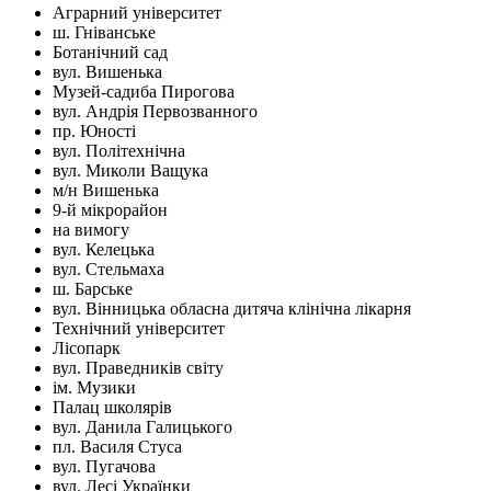
Аграрний університет
ш. Гніванське
Ботанічний сад
вул. Вишенька
Музей-садиба Пирогова
вул. Андрія Первозванного
пр. Юності
вул. Політехнічна
вул. Миколи Ващука
м/н Вишенька
9-й мікрорайон
на вимогу
вул. Келецька
вул. Стельмаха
ш. Барське
вул. Вінницька обласна дитяча клінічна лікарня
Технічний університет
Лісопарк
вул. Праведників світу
ім. Музики
Палац школярів
вул. Данила Галицького
пл. Василя Стуса
вул. Пугачова
вул. Лесі Українки