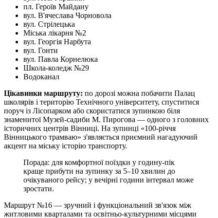
пл. Героїв Майдану
вул. В'ячеслава Чорновола
вул. Стрілецька
Міська лікарня №2
вул. Георгія Нарбута
вул. Гонти
вул. Павла Корнелюка
Школа-коледж №29
Водоканал
Цікавинки маршруту:
по дорозі можна побачити Палац
школярів і територію Технічного університету, спуститися
поруч із Лісопарком або скористатися зупинкою біля
знаменитої Музей-садиби М. Пирогова — одного з головних
історичних центрів Вінниці. На зупинці «100-річчя
Вінницького трамваю» з'являється приємний нагадуючий
акцент на міську історію транспорту.
Порада: для комфортної поїздки у годину-пік
краще прибути на зупинку за 5–10 хвилин до
очікуваного рейсу; у вечірні години інтервал може
зростати.
Маршрут №16 — зручний і функціональний зв'язок між
житловими кварталами та освітньо-культурними місцями