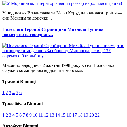
У подружжя Владислава та Марії Коруд народилася трійня —
син Максим та донечки...
Полеглого Героя зі Стрийщини Михайла Гущина
посмертно нагородили…
Михайло народився 2 жовтня 1998 року в селі Волосянка.
Служив командиром відділення морської...
Трамваї Вінниці
1
2
3
4
5
6
Тролейбуси Вінниці
1
2
3
4
5
6
7
8
9
10
11
12
13
14
15
16
17
18
19
20
22
Автобуси Вінниці