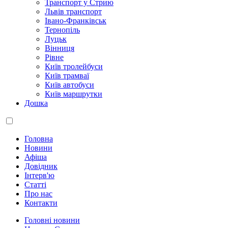
Транспорт у Стрию
Львів транспорт
Івано-Франківськ
Тернопіль
Луцьк
Вінниця
Рівне
Київ тролейбуси
Київ трамваї
Київ автобуси
Київ маршрутки
Дошка
Головна
Новини
Афіша
Довідник
Інтерв'ю
Статті
Про нас
Контакти
Головні новини