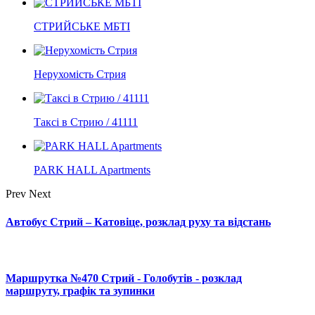
СТРИЙСЬКЕ МБТІ
Нерухомість Стрия
Таксі в Стрию / 41111
PARK HALL Apartments
Prev
Next
Автобус Стрий – Катовіце, розклад руху та відстань
Маршрутка №470 Стрий - Голобутів - розклад
маршруту, графік та зупинки