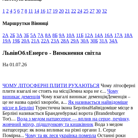
1
2
4
5
6
7
8
11
14
16
17
19
20
21
22
24
25
27
30
32
Маршрутки Вінниці
2А
2Б
3А
3Б
5А
7А
8А
8Б
9А
10А
11Б
12А
14А
16А
17А
18А
19А
19Б
20А
21А
22А
23А
28А
29А
30А
30Б
31А
34А
ЛьвівОблЕнерго - Вимкнення світла
На 01.07.26
ЧОМУ ЛІТОСФЕРНІ ПЛИТИ РУХАЮТЬСЯ
Чому літосферні
плити взагалі не стоять на місціЗемна кора не є...
Чому
виникає деменція
Чому взагалі виникає деменціяДеменція –
це не назва однієї хвороби, а...
Як називається найвідоміше
місце в Берліні
Туристична ікона БерлінаНайвідоміше місце в
Берліні називається Бранденбурзькі ворота (Brandenburger
Tor)....
Вода з медом натщесерце — вплив на серце, печінку,
жовчний міхур, підшлункову та кишківник
Вода з медом
натщесерце: як вона впливає на різні органи 1. Серце
Помірна...
Чому та як леся українка померла
Останні роки