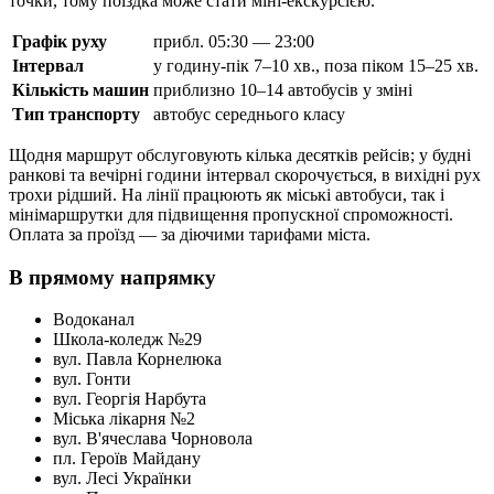
точки, тому поїздка може стати міні-екскурсією.
Графік руху
прибл. 05:30 — 23:00
Інтервал
у годину-пік 7–10 хв., поза піком 15–25 хв.
Кількість машин
приблизно 10–14 автобусів у зміні
Тип транспорту
автобус середнього класу
Щодня маршрут обслуговують кілька десятків рейсів; у будні
ранкові та вечірні години інтервал скорочується, в вихідні рух
трохи рідший. На лінії працюють як міські автобуси, так і
мінімаршрутки для підвищення пропускної спроможності.
Оплата за проїзд — за діючими тарифами міста.
В прямому напрямку
Водоканал
Школа-коледж №29
вул. Павла Корнелюка
вул. Гонти
вул. Георгія Нарбута
Міська лікарня №2
вул. В'ячеслава Чорновола
пл. Героїв Майдану
вул. Лесі Українки