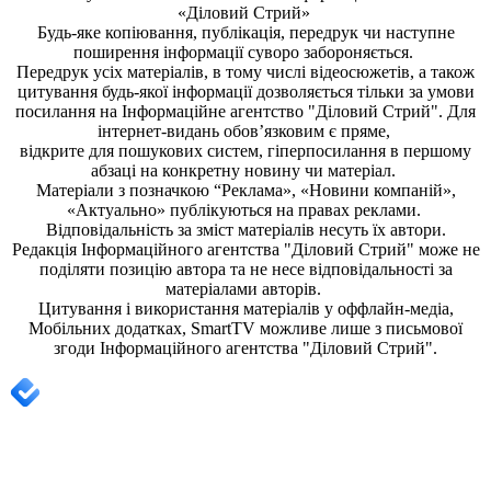
«Діловий Стрий»
Будь-яке копiювання, публiкацiя, передрук чи наступне
поширення iнформацiї суворо забороняється.
Передрук усіх матеріалів, в тому числі відеосюжетів, а також
цитування будь-якої інформації дозволяється тільки за умови
посилання на
Інформаційне агентство "Діловий Стрий"
. Для
інтернет-видань обов’язковим є пряме,
відкрите для пошукових систем, гіперпосилання в першому
абзаці на конкретну новину чи матеріал.
Матеріали з позначкою “Реклама», «Новини компаній»,
«Актуально» публікуються на правах реклами.
Відповідальність за зміст матеріалів несуть їх автори.
Редакція
Інформаційного агентства "Діловий Стрий"
може не
поділяти позицію автора та не несе відповідальності за
матеріалами авторів.
Цитування і використання матеріалів у оффлайн-медіа,
Мобільних додатках, SmartTV можливе лише з письмової
згоди
Інформаційного агентства "
Діловий Стрий".