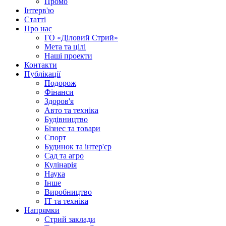
Промо
Інтерв'ю
Статті
Про нас
ГО «Діловий Стрий»
Мета та цілі
Наші проекти
Контакти
Публікації
Подорож
Фінанси
Здоров'я
Авто та техніка
Будівництво
Бізнес та товари
Спорт
Будинок та інтер'єр
Сад та агро
Кулінарія
Наука
Інше
Виробництво
IT та техніка
Напрямки
Стрий заклади