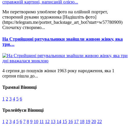
Ми перетворимо улюблене фото на олійний портрет,
створений руками художника [Надішліть фото]
(https://telegram.me/portret_backstage_art_bot?start=w57780909)
Спочатку створимо...
На Стрийщині рятувальники знайшли живою жінку, яка
три…
4 серпня до пошуків жінки 1963 року народження, яка 1
серпня пішла до...
Трамваї Вінниці
1
2
3
4
5
6
Тролейбуси Вінниці
1
2
3
4
5
6
7
8
9
10
11
12
13
14
15
16
17
18
19
20
22