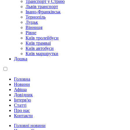
Транспорт у Стрию
Львів транспорт
Івано-Франківськ
Тернопіль
Луцьк
Вінниця
Рівне
Київ тролейбуси
Київ трамваї
Київ автобуси
Київ маршрутки
Дошка
Головна
Новини
Афіша
Довідник
Інтерв'ю
Статті
Про нас
Контакти
Головні новини