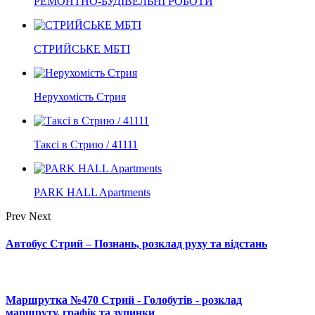
РЕМОНТНО-БУДІВЕЛЬНІ РОБОТИ
СТРИЙСЬКЕ МБТІ
Нерухомість Стрия
Таксі в Стрию / 41111
PARK HALL Apartments
Prev
Next
Автобус Стрий – Познань, розклад руху та відстань
Маршрутка №470 Стрий - Голобутів - розклад
маршруту, графік та зупинки