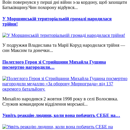
Воїн повернувся у перші дні війни з-за кордону, щоб захищати
Батьківщину.Чин похорону відбувся...
У Моршинській територіальній громаді народилася
трійня!
У подружжя Владислава та Марії Коруд народилася трійня —
син Максим та донечки...
Полеглого Героя зі Стрийщини Михайла Гущина
посмертно нагородили…
Михайло народився 2 жовтня 1998 року в селі Волосянка.
Служив командиром відділення морської...
Уявіть реакцію людини, коли вона побачить СЕБЕ на…