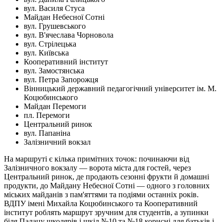
вул. Василя Стуса
Майдан Небесної Сотні
вул. Грушевського
вул. В'ячеслава Чорновола
вул. Стрілецька
вул. Київська
Кооперативний інститут
вул. Замостянська
вул. Петра Запорожця
Вінницький державний педагогічний університет ім. М.
Коцюбинського
Майдан Перемоги
пл. Перемоги
Центральний ринок
вул. Папаніна
Залізничний вокзал
На маршруті є кілька примітних точок: починаючи від
Залізничного вокзалу — ворота міста для гостей, через
Центральний ринок, де продають сезонні фрукти й домашні
продукти, до Майдану Небесної Сотні — одного з головних
міських майданів з пам'яттями та подіями останніх років.
ВДПУ імені Михайла Коцюбинського та Кооперативний
інститут роблять маршрут зручним для студентів, а зупинки
біля Палацу школярів і шкіл №10 та №18 корисні для батьків і