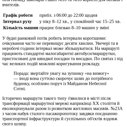
вчителів.
Графік роботи
прибл. з 06:00 до 22:00 щодня
Інтервал руху
у піку 8–12 хв., у спокійний час 15–25 хв.
Кількість машин
працює близько 8–10 машин у зміні
У будні ранковий потік робить інтервали коротшими:
очікування часто не перевищує десяти хвилин. Увечері та в
неробочі години інтервал може збільшуватися. На маршруті
працюють стандартні малогабаритні автобуси/маршрутки,
пристосовані для швидкої посадки та висадки. По святах і під
час великих подій можливі коригування розкладу.
Порада: звертайте увагу на зупинку «на вимогу»
— іноді вона суттєво скорочує шлях до потрібного
будинку, особливо поруч із Майданом Небесної
Сотні.
Історично маршрути такого типу з'явилися в місті після
трансформації маршрутної мережі наприкінці XX століття й
еволюціонували разом із розвитком житлових масивів. №23A
з часом набув сталого пасажиропотоку завдяки поєднанню
транспортної інфраструктури й суспільних об'єктів вздовж
свого шляху.