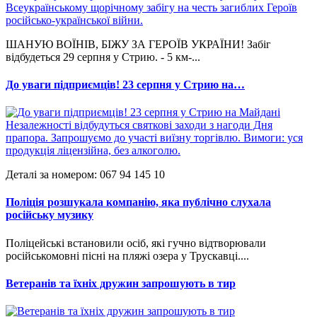
ШАНУЮ ВОЇНІВ, БІЖУ ЗА ГЕРОЇВ УКРАЇНИ! Забіг
відбудеться 29 серпня у Стрию. - 5 км-...
До уваги підприємців! 23 серпня у Стрию на…
Деталі за номером: 067 94 145 10
Поліція розшукала компанію, яка публічно слухала
російську музику
Поліцейські встановили осіб, які гучно відтворювали
російськомовні пісні на пляжі озера у Трускавці....
Ветеранів та їхніх дружин запрошують в тир