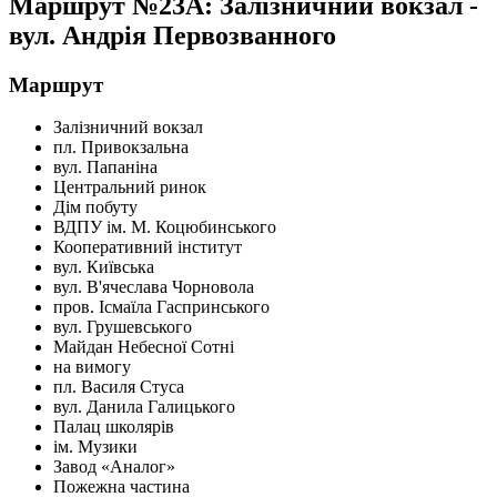
Маршрут №23A: Залізничний вокзал -
вул. Андрія Первозванного
Маршрут
Залізничний вокзал
пл. Привокзальна
вул. Папаніна
Центральний ринок
Дім побуту
ВДПУ ім. М. Коцюбинського
Кооперативний інститут
вул. Київська
вул. В'ячеслава Чорновола
пров. Ісмаїла Гаспринського
вул. Грушевського
Майдан Небесної Сотні
на вимогу
пл. Василя Стуса
вул. Данила Галицького
Палац школярів
ім. Музики
Завод «Аналог»
Пожежна частина