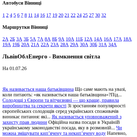
Автобуси Вінниці
1
2
4
5
6
7
8
11
14
16
17
19
20
21
22
24
25
27
30
32
Маршрутки Вінниці
2А
2Б
3А
3Б
5А
7А
8А
8Б
9А
10А
11Б
12А
14А
16А
17А
18А
19А
19Б
20А
21А
22А
23А
28А
29А
30А
30Б
31А
34А
ЛьвівОблЕнерго - Вимкнення світла
На 01.07.26
Як називається наша батьківщина
Що саме мають на увазі,
коли питають: «як називається наша батьківщина»?Під...
Солодощі з Європи та вітчизняні — що краще, правила
виробництва та секрети якості
Зі зростанням популярності
європейських солодощів серед українських споживачів
виникає питання: які...
Як називається уповноважений з
захисту прав людини
Офіційна назва посади в УкраїніВ
українському законодавстві посада, яку в розмовній...
Чи
можна змішувати кип’ячену та некип’ячену воду
Напевно,