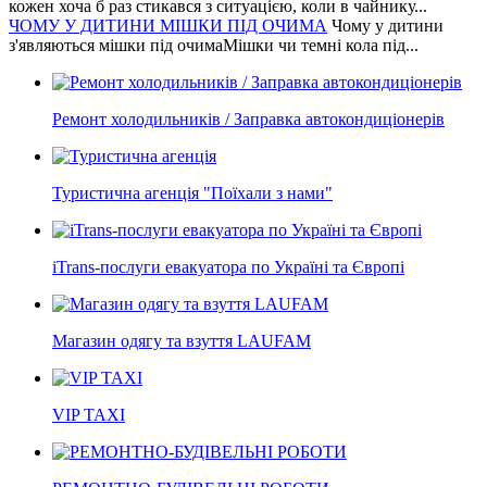
кожен хоча б раз стикався з ситуацією, коли в чайнику...
ЧОМУ У ДИТИНИ МІШКИ ПІД ОЧИМА
Чому у дитини
з'являються мішки під очимаМішки чи темні кола під...
Ремонт холодильників / Заправка автокондиціонерів
Туристична агенція "Поїхали з нами"
iTrans-послуги евакуатора по Україні та Європі
Магазин одягу та взуття LAUFAM
VIP TAXI