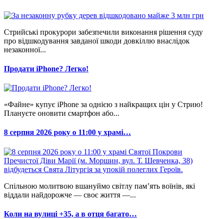
Стрийські прокурори забезпечили виконання рішення суду
про відшкодування завданої шкоди довкіллю внаслідок
незаконної...
Продати iPhone? Легко!
«Файне» купує iPhone за однією з найкращих цін у Стрию!
Плануєте оновити смартфон або...
8 серпня 2026 року о 11:00 у храмі…
Спільною молитвою вшануймо світлу пам’ять воїнів, які
віддали найдорожче — своє життя —...
Коли на вулиці +35, а в отця багато…