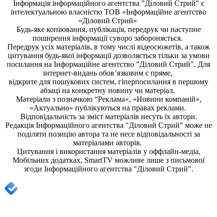
Інформація
інформаційного агентства "Діловий Стрий"
є
інтелектуальною власністю ТОВ «Інформаційне агентство
«Діловий Стрий»
Будь-яке копiювання, публiкацiя, передрук чи наступне
поширення iнформацiї суворо забороняється.
Передрук усіх матеріалів, в тому числі відеосюжетів, а також
цитування будь-якої інформації дозволяється тільки за умови
посилання на
Інформаційне агентство "Діловий Стрий"
. Для
інтернет-видань обов’язковим є пряме,
відкрите для пошукових систем, гіперпосилання в першому
абзаці на конкретну новину чи матеріал.
Матеріали з позначкою “Реклама», «Новини компаній»,
«Актуально» публікуються на правах реклами.
Відповідальність за зміст матеріалів несуть їх автори.
Редакція
Інформаційного агентства "Діловий Стрий"
може не
поділяти позицію автора та не несе відповідальності за
матеріалами авторів.
Цитування і використання матеріалів у оффлайн-медіа,
Мобільних додатках, SmartTV можливе лише з письмової
згоди
Інформаційного агентства "
Діловий Стрий".