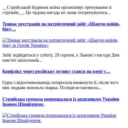
__Стрийський Будинок воїна організовує тренування зі
стрільби__. Це чудова нагода не лише потренуватися...
Триває реєстрація на патріотичний забіг «Шаную воїнів,
біжу…
Забіг відбудеться у суботу, 29 серпня, у Львові з нагоди Дня
пам’яті захисників...
Конфлікт через російську музику стався на озері у…
Одна з відпочивальниць попросила вимкнути її, після чого
між людьми виникла сварка. Поліція встановила...
Стрийська громада попрощалася із захисником України
Іваном Шнайдером.