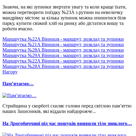
Знаючи, на які зупинки звертати увагу та коли краще їхати,
можна перетворити поїздку №23A з рутини на невеличку
мандрівку містом: за кілька зупинок можна опинитися біля
парку, купити свіжий хліб на ринку або дістатися вишу та
роботи вчасно.
Маршрутка №22A Вінниця - маршрут, розклад та зупинки
Маршрутка №21A Вінниця - маршрут, розклад та зупинки
Маршрутка №28A Вінниця - маршрут, розклад та зупинки
Маршрутка №29A Вінниця - маршрут, розклад та зупинки
Маршрутка №22A Вінниця - маршрут, розклад та зупинки
Маршрутка №28A Вінниця - маршрут, розклад та зупинки
Нагору
Памʼятаємо…
Стрийщина у скорботі схиляє голови перед світлою пам’яттю
наших Захисників, які віддали найдорожче...
На Дрогобиччині під час пошуків виявили тіло зниклого…