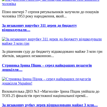
Пізно ввечері 7 серпня рятувальників залучили до пошуків
чоловіка 1953 року народження, який...
За незаконну вирубку 311 дерев до бюджету
відшкодували…
За рішенням суду до бюджету відшкодовано майже 3 млн грн
збитків, завданих незаконною...
Стриянка Ірина Піцик – серед найкращих педагогів
дошкілля…
Вихователька ДНЗ №3 «Магнолія» Ірина Піцик увійшла до
ТОП-25 фіналістів престижної національної премії...
За незаконну рубку дерев відшкодовано майже 3 млн…