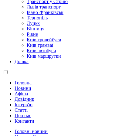
Транспорт у Стрию
Львів транспорт
Івано-Франківськ
Тернопіль
Луцьк
Вінниця
Рівне
Київ тролейбуси
Київ трамваї
Київ автобуси
Київ маршрутки
Дошка
Головна
Новини
Афіша
Довідник
Інтерв'ю
Статті
Про нас
Контакти
Головні новини