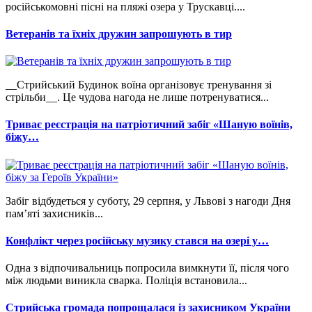
російськомовні пісні на пляжі озера у Трускавці....
Ветеранів та їхніх дружин запрошують в тир
__Стрийський Будинок воїна організовує тренування зі
стрільби__. Це чудова нагода не лише потренуватися...
Триває реєстрація на патріотичний забіг «Шаную воїнів,
біжу…
Забіг відбудеться у суботу, 29 серпня, у Львові з нагоди Дня
пам’яті захисників...
Конфлікт через російську музику стався на озері у…
Одна з відпочивальниць попросила вимкнути її, після чого
між людьми виникла сварка. Поліція встановила...
Стрийська громада попрощалася із захисником України