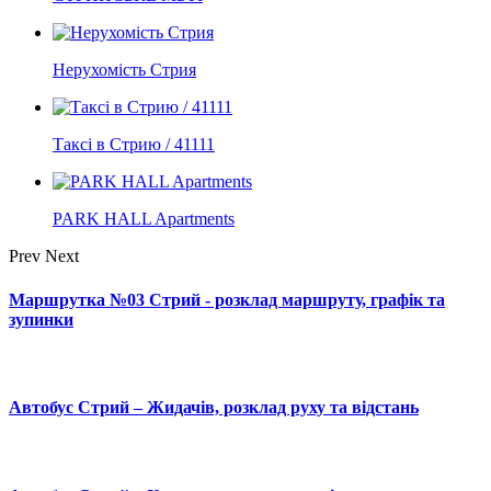
Нерухомість Стрия
Таксі в Стрию / 41111
PARK HALL Apartments
Prev
Next
Маршрутка №03 Стрий - розклад маршруту, графік та
зупинки
Автобус Стрий – Жидачів, розклад руху та відстань