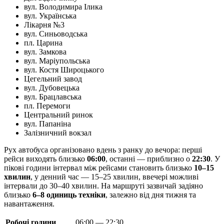
вул. Володимира Ілика
вул. Українська
Лікарня №3
вул. Синьоводська
пл. Царина
вул. Замкова
вул. Маріупольська
вул. Костя Широцького
Цегельний завод
вул. Дубовецька
вул. Брацлавська
пл. Перемоги
Центральний ринок
вул. Папаніна
Залізничний вокзал
Рух автобуса організовано вдень з ранку до вечора: перші
рейси виходять близько
06:00
, останні — приблизно о
22:30
. У
пікові години інтервал між рейсами становить близько
10–15
хвилин
, у денний час — 15–25 хвилин, ввечері можливі
інтервали до 30–40 хвилин. На маршруті зазвичай задіяно
близько
6–8 одиниць техніки
, залежно від дня тижня та
навантаження.
Робочі години
06:00 — 22:30