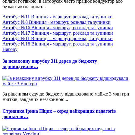
оплати готівкою; в автобусах часто працює кондуктор або
безконтактна оплата.
Автобус №11 Вінниця - маршрут, розклад та зупинки
Автобус №8 Вінниця - маршрут, розклад та зупинки
Автобус №16 Вінниця - маршрут, розклад та зупинки
Автобус №17 Вінниця - маршрут, розклад та зупинки
Автобус №11 Вінниця - маршрут, розклад та зупинки
Автобус №16 Вінниця - маршрут, розклад та зупинки
Нагору
За незаконну вирубку 311 дерев до бюджету
відшкодували…
За рішенням суду до бюджету відшкодовано майже 3 млн грн
збитків, завданих незаконною...
Стриянка Ірина Піцик – серед найкращих педагогів
дошкілля…