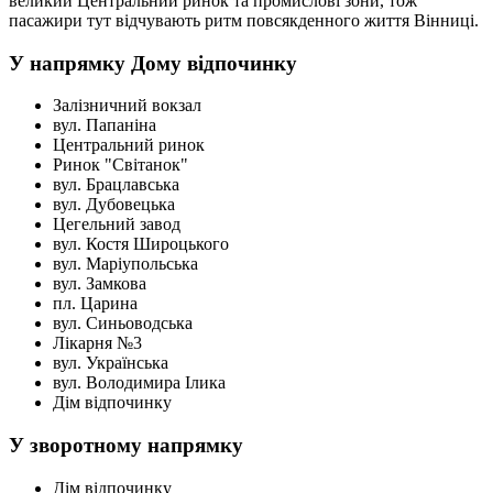
великий Центральний ринок та промислові зони, тож
пасажири тут відчувають ритм повсякденного життя Вінниці.
У напрямку Дому відпочинку
Залізничний вокзал
вул. Папаніна
Центральний ринок
Ринок "Світанок"
вул. Брацлавська
вул. Дубовецька
Цегельний завод
вул. Костя Широцького
вул. Маріупольська
вул. Замкова
пл. Царина
вул. Синьоводська
Лікарня №3
вул. Українська
вул. Володимира Ілика
Дім відпочинку
У зворотному напрямку
Дім відпочинку