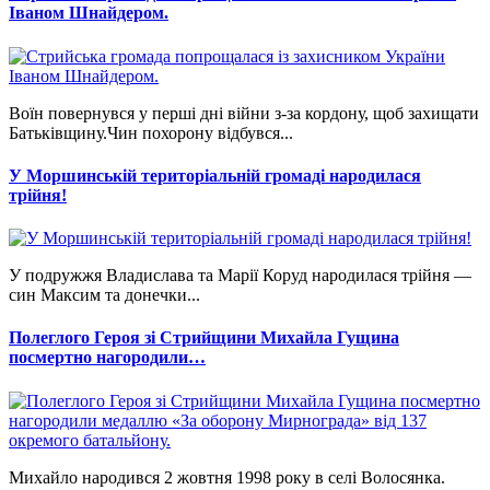
Іваном Шнайдером.
Воїн повернувся у перші дні війни з-за кордону, щоб захищати
Батьківщину.Чин похорону відбувся...
У Моршинській територіальній громаді народилася
трійня!
У подружжя Владислава та Марії Коруд народилася трійня —
син Максим та донечки...
Полеглого Героя зі Стрийщини Михайла Гущина
посмертно нагородили…
Михайло народився 2 жовтня 1998 року в селі Волосянка.