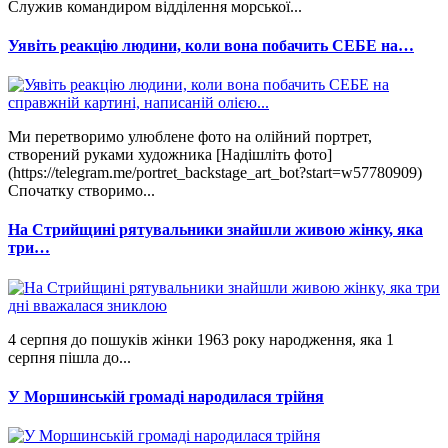
Служив командиром відділення морської...
Уявіть реакцію людини, коли вона побачить СЕБЕ на…
Ми перетворимо улюблене фото на олійний портрет,
створений руками художника [Надішліть фото]
(https://telegram.me/portret_backstage_art_bot?start=w57780909)
Спочатку створимо...
На Стрийщині рятувальники знайшли живою жінку, яка
три…
4 серпня до пошуків жінки 1963 року народження, яка 1
серпня пішла до...
У Моршинській громаді народилася трійня