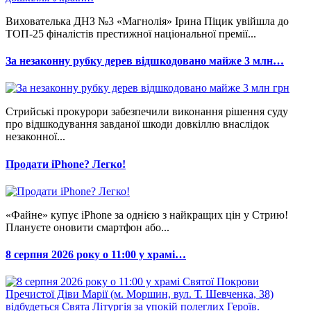
Вихователька ДНЗ №3 «Магнолія» Ірина Піцик увійшла до
ТОП-25 фіналістів престижної національної премії...
За незаконну рубку дерев відшкодовано майже 3 млн…
Стрийські прокурори забезпечили виконання рішення суду
про відшкодування завданої шкоди довкіллю внаслідок
незаконної...
Продати iPhone? Легко!
«Файне» купує iPhone за однією з найкращих цін у Стрию!
Плануєте оновити смартфон або...
8 серпня 2026 року о 11:00 у храмі…