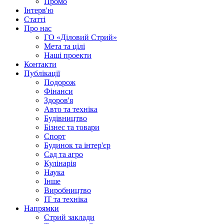
Промо
Інтерв'ю
Статті
Про нас
ГО «Діловий Стрий»
Мета та цілі
Наші проекти
Контакти
Публікації
Подорож
Фінанси
Здоров'я
Авто та техніка
Будівництво
Бізнес та товари
Спорт
Будинок та інтер'єр
Сад та агро
Кулінарія
Наука
Інше
Виробництво
IT та техніка
Напрямки
Стрий заклади