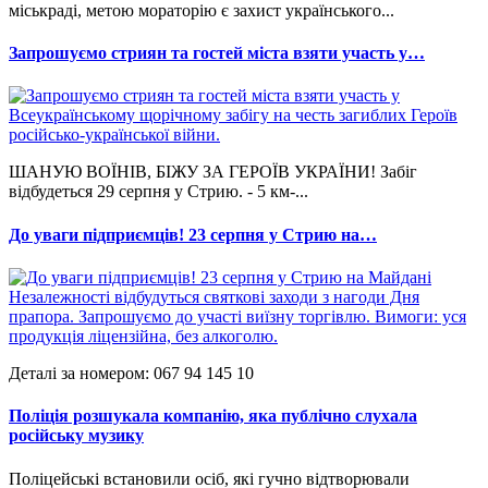
міськраді, метою мораторію є захист українського...
Запрошуємо стриян та гостей міста взяти участь у…
ШАНУЮ ВОЇНІВ, БІЖУ ЗА ГЕРОЇВ УКРАЇНИ! Забіг
відбудеться 29 серпня у Стрию. - 5 км-...
До уваги підприємців! 23 серпня у Стрию на…
Деталі за номером: 067 94 145 10
Поліція розшукала компанію, яка публічно слухала
російську музику
Поліцейські встановили осіб, які гучно відтворювали