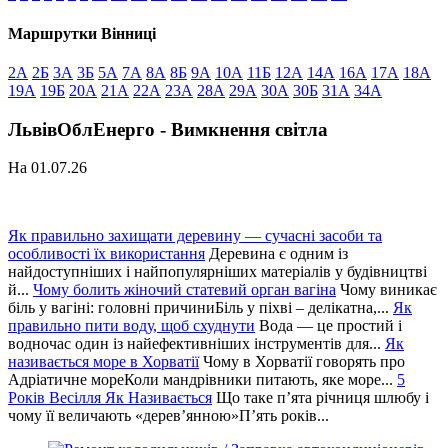
Маршрутки Вінниці
2А
2Б
3А
3Б
5А
7А
8А
8Б
9А
10А
11Б
12А
14А
16А
17А
18А
19А
19Б
20А
21А
22А
23А
28А
29А
30А
30Б
31А
34А
ЛьвівОблЕнерго - Вимкнення світла
На 01.07.26
Як правильно захищати деревину — сучасні засоби та
особливості їх використання
Деревина є одним із
найдоступніших і найпопулярніших матеріалів у будівництві
й...
Чому болить жіночий статевий орган вагіна
Чому виникає
біль у вагіні: головні причиниБіль у піхві – делікатна,...
Як
правильно пити воду, щоб схуднути
Вода — це простий і
водночас один із найефективніших інструментів для...
Як
називається море в Хорватії
Чому в Хорватії говорять про
Адріатичне мореКоли мандрівники питають, яке море...
5
Років Весілля Як Називається
Що таке п’ята річниця шлюбу і
чому її величають «дерев’янною»П’ять років...