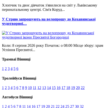
Хлопчик та двоє дівчаток з'явилися на світ у Львівському
перинатальному центрі. Сім'я Коруд...
У Стрию запрошують на велопрощу до Кохавинської
чудотворної…
Коли: 8 серпня 2026 року Початок: о 08:00 Місце збору: храм
Успіння Пресвятої...
Трамваї Вінниці
1
2
3
4
5
6
Тролейбуси Вінниці
1
2
3
4
5
6
7
8
9
10
11
12
13
14
15
16
17
18
19
20
22
Автобуси Вінниці
1
2
4
5
6
7
8
11
14
16
17
19
20
21
22
24
25
27
30
32