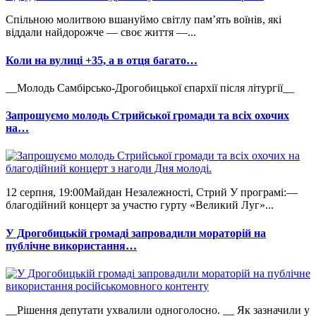
Спільною молитвою вшануймо світлу пам’ять воїнів, які
віддали найдорожче — своє життя —...
Коли на вулиці +35, а в отця багато…
__Молодь Самбірсько-Дрогобицької єпархії після літургії__
Запрошуємо молодь Стрийської громади та всіх охочих
на…
12 серпня, 19:00Майдан Незалежності, Стрий У програмі:—
благодійний концерт за участю гурту «Великий Луг»...
У Дрогобицькій громаді запровадили мораторій на
публічне використання…
__Рішення депутати ухвалили одноголосно. __ Як зазначили у