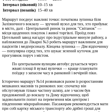
Інтервал (піковий)
10–15 хв
Інтервал (позапік)
15–40 хв
Маршрут поєднує важливі точки: початкова зупинка біля
Залізничного вокзалу — зручний вузол для тих, хто прибуває
в місто, далі - Центральний ринок та ринок "Світанок" —
місця щоденних покупок і живої торгівлі. Проїзд повз
Цегельний завод нагадує про індустріальне минуле району, а
наближення до Лікарні №3 робить маршрут важливим для
пацієнтів і медперсоналу. Кінцева зупинка — Дім відпочинку
— популярна серед тих, хто шукає зелений куточок для
прогулянок поруч з містом.
По центральним вулицям автобус рухається через
жваві площі й вузькі вулички — краще планувати
поїздку з запасом часу в ранковий і вечірній піки.
Історично маршрут №14 розвивався разом із розростанням
мешканих масивів та ринкових зон: спочатку він
обслуговував тільки частину шляху, але з часом був
продовжений до вокзалу та Дому відпочинку, щоб
задовольнити попит на перевезення між центром і
південними мікрорайонами. Пасажирам рекомендується мати
при собі картку міського транспорту або дрібні гроші для