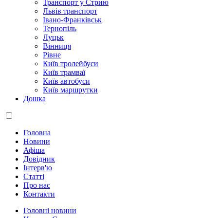
Транспорт у Стрию
Львів транспорт
Івано-Франківськ
Тернопіль
Луцьк
Вінниця
Рівне
Київ тролейбуси
Київ трамваї
Київ автобуси
Київ маршрутки
Дошка
Головна
Новини
Афіша
Довідник
Інтерв'ю
Статті
Про нас
Контакти
Головні новини