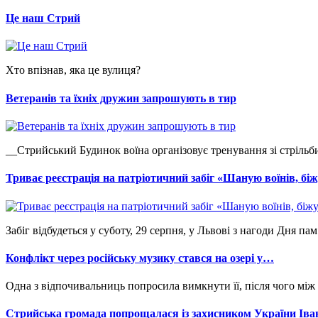
Це наш Стрий
Хто впізнав, яка це вулиця?
Ветеранів та їхніх дружин запрошують в тир
__Стрийський Будинок воїна організовує тренування зі стрільби
Триває реєстрація на патріотичний забіг «Шаную воїнів, б
Забіг відбудеться у суботу, 29 серпня, у Львові з нагоди Дня пам’
Конфлікт через російську музику стався на озері у…
Одна з відпочивальниць попросила вимкнути її, після чого між
Стрийська громада попрощалася із захисником України Ів