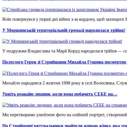
Воїн повернувся у перші дні війни з-за кордону, щоб захищати 
У Моршинській територіальній громаді народилася трійня!
У подружжя Владислава та Марії Коруд народилася трійня — си
Полеглого Героя зі Стрийщини Михайла Гущина посмертн
Михайло народився 2 жовтня 1998 року в селі Волосянка. Служ
Уявіть реакцію людини, коли вона побачить СЕБЕ на…
Ми перетворимо улюблене фото на олійний портрет, створений ру
На Стрийщині рятувальники знайшли живою жінку, яка т