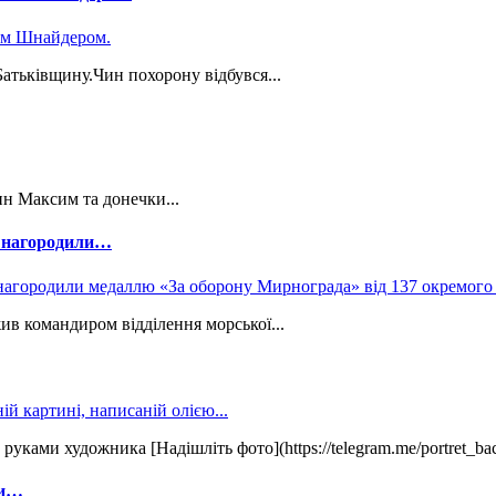
Батьківщину.Чин похорону відбувся...
н Максим та донечки...
о нагородили…
ив командиром відділення морської...
ками художника [Надішліть фото](https://telegram.me/portret_bac
ри…