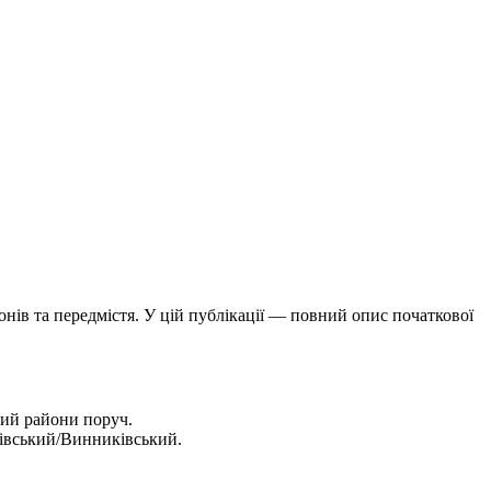
нів та передмістя. У цій публікації — повний опис початкової
кий райони поруч.
ківський/Винниківський.