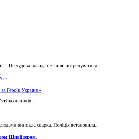
__. Це чудова нагода не лише потренуватися...
іжу…
яті захисників...
 людьми виникла сварка. Поліція встановила...
аном Шнайдером.