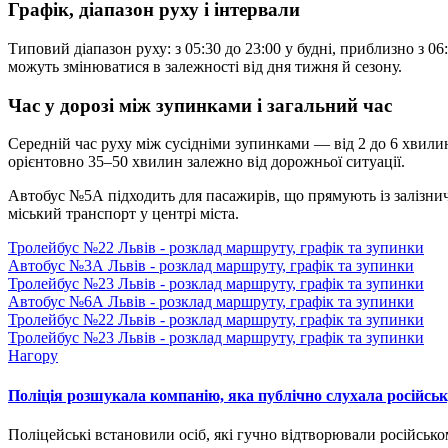
Графік, діапазон руху і інтервали
Типовий діапазон руху: з 05:30 до 23:00 у будні, приблизно з 0
можуть змінюватися в залежності від дня тижня й сезону.
Час у дорозі між зупинками і загальний час
Середній час руху між сусідніми зупинками — від 2 до 6 хвилин
орієнтовно 35–50 хвилин залежно від дорожньої ситуації.
Автобус №5А підходить для пасажирів, що прямують із залізнич
міський транспорт у центрі міста.
Тролейбус №22 Львів - розклад маршруту, графік та зупинки
Автобус №3А Львів - розклад маршруту, графік та зупинки
Тролейбус №23 Львів - розклад маршруту, графік та зупинки
Автобус №6А Львів - розклад маршруту, графік та зупинки
Тролейбус №22 Львів - розклад маршруту, графік та зупинки
Тролейбус №23 Львів - розклад маршруту, графік та зупинки
Нагору
Поліція розшукала компанію, яка публічно слухала російсь
Поліцейські встановили осіб, які гучно відтворювали російськомо