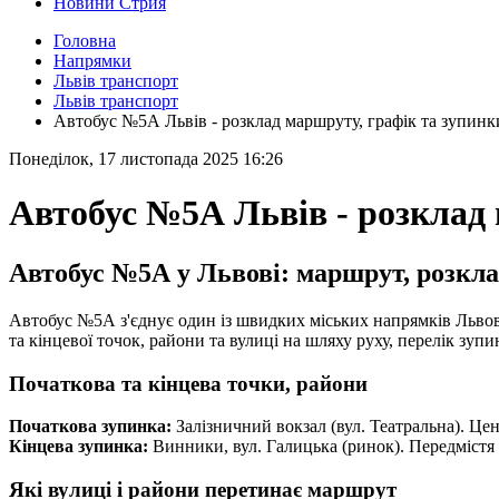
Новини Стрия
Головна
Напрямки
Львів транспорт
Львів транспорт
Автобус №5А Львів - розклад маршруту, графік та зупинк
Понеділок, 17 листопада 2025 16:26
Автобус №5А Львів - розклад 
Автобус №5А у Львові: маршрут, розкла
Автобус №5А з'єднує один із швидких міських напрямків Львова
та кінцевої точок, райони та вулиці на шляху руху, перелік зупи
Початкова та кінцева точки, райони
Початкова зупинка:
Залізничний вокзал (вул. Театральна). Це
Кінцева зупинка:
Винники, вул. Галицька (ринок). Передмістя 
Які вулиці і райони перетинає маршрут