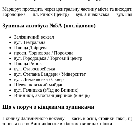
Маршрут проходить через центральну частину міста та виходит
Городоцька — пл. Ринок (центр) — вул. Личаківська — вул. Гал
Зупинки автобуса №5А (послідовно)
Залізничний вокзал
вул. Театральна
Площа Двірцева
просп. Чорновола / Порохова
вул. Городоцька / Торговий центр
Площа Ринок
вул. Староєврейська
вул. Степана Бандери / Університет
вул. Личаківська / Сквер
Шевченківський майдан
вул. Галицька (в’їзд до Винник)
Винники, автостанція/ринок (кінець)
Що є поруч з кінцевими зупинками
Поблизу Залізничного вокзалу — каси, кіоски, стоянки таксі, 
зони та озеро Винниківське в кількох хвилинах пішки.