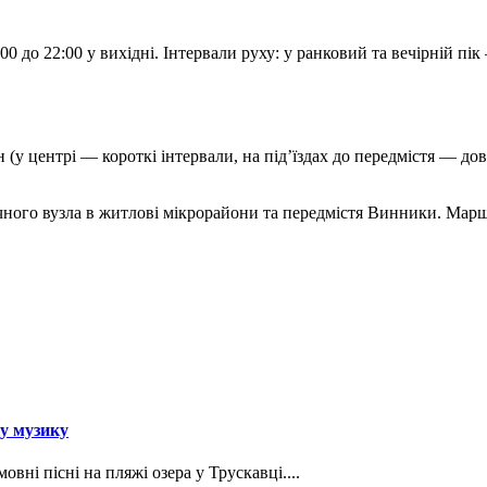
6:00 до 22:00 у вихідні. Інтервали руху: у ранковий та вечірній 
 (у центрі — короткі інтервали, на під’їздах до передмістя — до
ного вузла в житлові мікрорайони та передмістя Винники. Маршру
ку музику
вні пісні на пляжі озера у Трускавці....