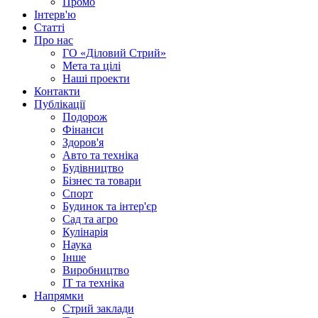
Промо
Інтерв'ю
Статті
Про нас
ГО «Діловий Стрий»
Мета та цілі
Наші проекти
Контакти
Публікації
Подорож
Фінанси
Здоров'я
Авто та техніка
Будівництво
Бізнес та товари
Спорт
Будинок та інтер'єр
Сад та агро
Кулінарія
Наука
Інше
Виробництво
IT та техніка
Напрямки
Стрий заклади