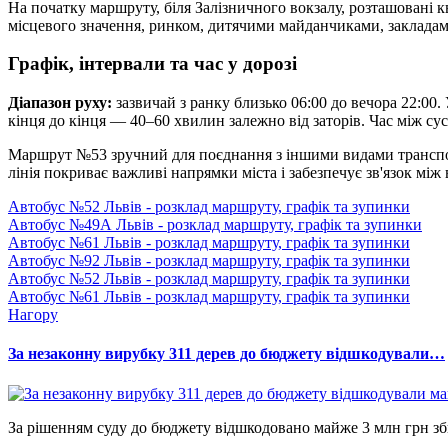
На початку маршруту, біля Залізничного вокзалу, розташовані 
місцевого значення, ринком, дитячими майданчиками, закладам
Графік, інтервали та час у дорозі
Діапазон руху:
зазвичай з ранку близько 06:00 до вечора 22:00.
кінця до кінця — 40–60 хвилин залежно від заторів. Час між су
Маршрут №53 зручний для поєднання з іншими видами транспорту
лінія покриває важливі напрямки міста і забезпечує зв'язок між
Автобус №52 Львів - розклад маршруту, графік та зупинки
Автобус №49А Львів - розклад маршруту, графік та зупинки
Автобус №61 Львів - розклад маршруту, графік та зупинки
Автобус №92 Львів - розклад маршруту, графік та зупинки
Автобус №52 Львів - розклад маршруту, графік та зупинки
Автобус №61 Львів - розклад маршруту, графік та зупинки
Нагору
За незаконну вирубку 311 дерев до бюджету відшкодували…
За рішенням суду до бюджету відшкодовано майже 3 млн грн зби