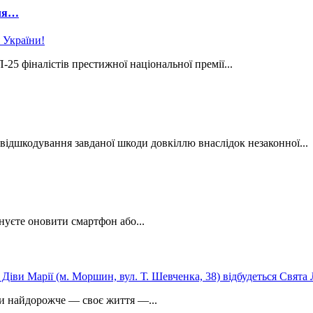
лля…
5 фіналістів престижної національної премії...
відшкодування завданої шкоди довкіллю внаслідок незаконної...
нуєте оновити смартфон або...
ли найдорожче — своє життя —...