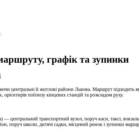
и
маршруту, графік та зупинки
і
аючи центральні й житлові райони Львова. Маршрут підходить як 
, орієнтирів поблизу кінцевих станцій та розкладом руху.
 — центральний транспортний вузол, поруч каси, таксі, вокзальні
он, поруч школи, дитячі садки, місцевий ринок і зупинки маршр