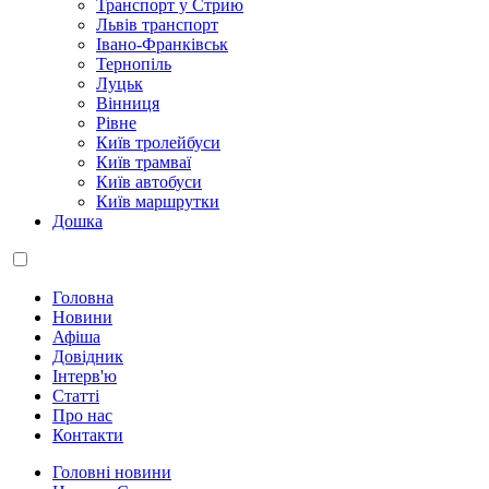
Транспорт у Стрию
Львів транспорт
Івано-Франківськ
Тернопіль
Луцьк
Вінниця
Рівне
Київ тролейбуси
Київ трамваї
Київ автобуси
Київ маршрутки
Дошка
Головна
Новини
Афіша
Довідник
Інтерв'ю
Статті
Про нас
Контакти
Головні новини