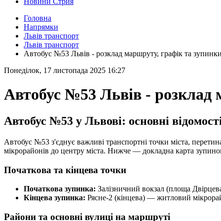
Новини Стрия
Головна
Напрямки
Львів транспорт
Львів транспорт
Автобус №53 Львів - розклад маршруту, графік та зупинк
Понеділок, 17 листопада 2025 16:27
Автобус №53 Львів - розклад 
Автобус №53 у Львові: основні відомост
Автобус №53 з'єднує важливі транспортні точки міста, перетин
мікрорайонів до центру міста. Нижче — докладна карта зупинок
Початкова та кінцева точки
Початкова зупинка:
Залізничний вокзал (площа Двірцева)
Кінцева зупинка:
Рясне-2 (кінцева) — житловий мікрорай
Райони та основні вулиці на маршруті