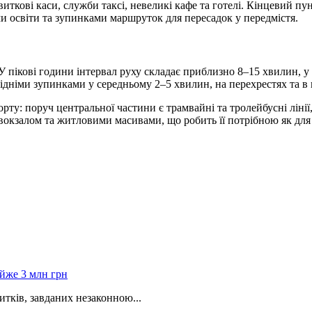
квиткові каси, служби таксі, невеликі кафе та готелі. Кінцевий
и освіти та зупинками маршруток для пересадок у передмістя.
 У пікові години інтервал руху складає приблизно 8–15 хвилин, 
сідніми зупинками у середньому 2–5 хвилин, на перехрестях та в
: поруч центральної частини є трамвайні та тролейбусні лінії,
 вокзалом та житловими масивами, що робить її потрібною як для 
тків, завданих незаконною...