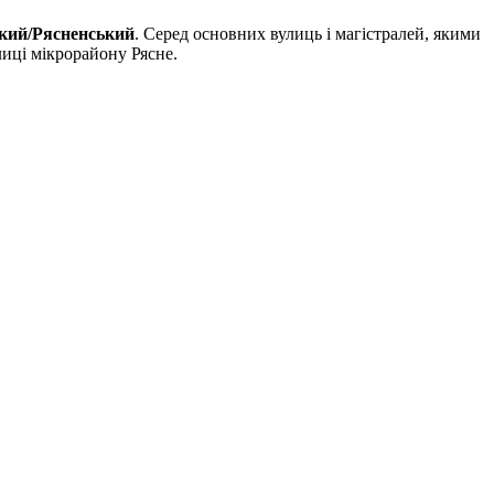
ський/Рясненський
. Серед основних вулиць і магістралей, якими
лиці мікрорайону Рясне.