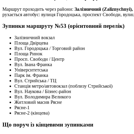
Маршрут проходить через райони:
Залізничний (Zaliznychnyi)
рухається автобус: вулиця Городоцька, проспект Свободи, вулиц
Зупинки маршруту №53 (орієнтовний перелік)
Залізничний вокзал
Площа Двірцева
Вул. Городоцька / Торговий район
Площа Ринок
Просп. Свободи / Центр
Вул. Івана Франка
Університетська
Парк ім. Франка
Вул. Стрийська / ТЦ
Станція метро/автовокзал (поблизу Стрийської)
Вул. Наукова / Бізнес-район
Вул. Володимира Великого
Житловий масив Рясне
Рясне-1
Рясне-2 (кінцева)
Що поруч із кінцевими зупинками