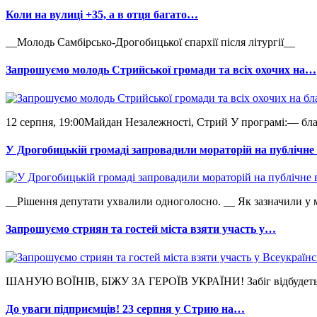
Коли на вулиці +35, а в отця багато…
__Молодь Самбірсько-Дрогобицької єпархії після літургії__
Запрошуємо молодь Стрийської громади та всіх охочих на…
12 серпня, 19:00Майдан Незалежності, Стрий У програмі:— бла
У Дрогобицькій громаді запровадили мораторій на публічн
__Рішення депутати ухвалили одноголосно. __ Як зазначили у мі
Запрошуємо стриян та гостей міста взяти участь у…
ШАНУЮ ВОЇНІВ, БІЖУ ЗА ГЕРОЇВ УКРАЇНИ! Забіг відбудеться 2
До уваги підприємців! 23 серпня у Стрию на…