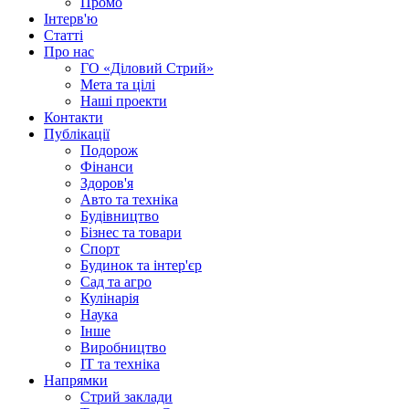
Промо
Інтерв'ю
Статті
Про нас
ГО «Діловий Стрий»
Мета та цілі
Наші проекти
Контакти
Публікації
Подорож
Фінанси
Здоров'я
Авто та техніка
Будівництво
Бізнес та товари
Спорт
Будинок та інтер'єр
Сад та агро
Кулінарія
Наука
Інше
Виробництво
IT та техніка
Напрямки
Стрий заклади