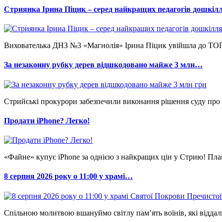
Стриянка Ірина Піцик – серед найкращих педагогів дошкі
Вихователька ДНЗ №3 «Магнолія» Ірина Піцик увійшла до ТОП-2
За незаконну рубку дерев відшкодовано майже 3 млн…
Стрийські прокурори забезпечили виконання рішення суду про 
Продати iPhone? Легко!
«Файне» купує iPhone за однією з найкращих цін у Стрию! Пла
8 серпня 2026 року о 11:00 у храмі…
Спільною молитвою вшануймо світлу пам’ять воїнів, які відда